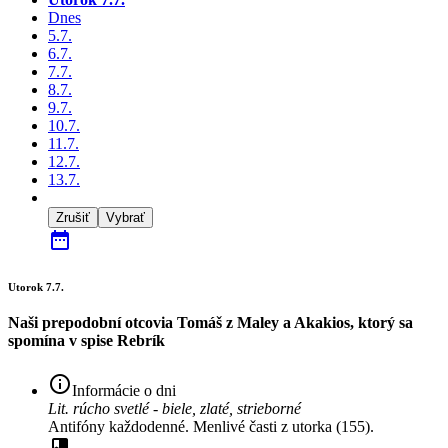
Dnes
5.7.
6.7.
7.7.
8.7.
9.7.
10.7.
11.7.
12.7.
13.7.
Zrušiť
Vybrať
date_range
Utorok 7.7.
Naši prepodobní otcovia Tomáš z Maley a Akakios, ktorý sa
spomína v spise Rebrík
info_outline
Informácie o dni
Lit. rúcho svetlé - biele, zlaté, strieborné
Antifóny každodenné. Menlivé časti z utorka (155).
book