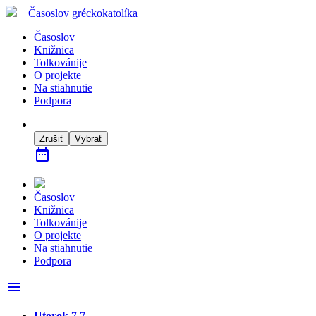
Časoslov
gréckokatolíka
Časoslov
Knižnica
Tolkovánije
O projekte
Na stiahnutie
Podpora
Zrušiť
Vybrať
date_range
Časoslov
Knižnica
Tolkovánije
O projekte
Na stiahnutie
Podpora
menu
Utorok 7.7.