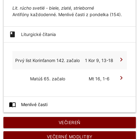
Lit. rúcho svetlé - biele, zlaté, strieborné
Antifóny každodenné. Menlivé časti z pondelka (154).
book
Liturgické čítania
chevron_right
Prvý list Korinťanom 142. začalo
1 Kor 9, 13-18
chevron_right
Matúš 65. začalo
Mt 16, 1-6
import_contacts
Menlivé časti
VEČIEREŇ
VEČERNÉ MODLITBY