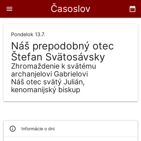
Časoslov
menu
date_range
Pondelok 13.7.
Náš prepodobný otec
Štefan Svätosávsky
Zhromaždenie k svätému
archanjelovi Gabrielovi
Náš otec svätý Julián,
kenomanijský biskup
info_outline
Informácie o dni