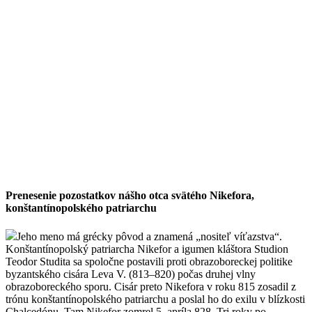
Prenesenie pozostatkov nášho otca svätého Nikefora,
konštantínopolského patriarchu
Jeho meno má grécky pôvod a znamená „nositeľ víťazstva“.
Konštantínopolský patriarcha Nikefor a igumen kláštora Studion
Teodor Studita sa spoločne postavili proti obrazoboreckej politike
byzantského cisára Leva V. (813–820) počas druhej vlny
obrazoboreckého sporu. Cisár preto Nikefora v roku 815 zosadil z
trónu konštantínopolského patriarchu a poslal ho do exilu v blízkosti
Chalcedónu. Tam Nikefor zomrel 5. apríla 828. Tri roky po