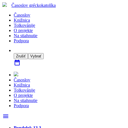
Časoslov
gréckokatolíka
Časoslov
Knižnica
Tolkovánije
O projekte
Na stiahnutie
Podpora
Zrušiť
Vybrať
date_range
Časoslov
Knižnica
Tolkovánije
O projekte
Na stiahnutie
Podpora
menu
Pondelok 13.3.