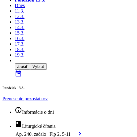
Dnes
11.3.
12.3.
13.3.
14.3.
15.3.
16.3.
17.3.
18.3.
19.3.
Zrušiť
Vybrať
date_range
Pondelok 13.3.
Prenesenie pozostatkov
info_outline
Informácie o dni
book
Liturgické čítania
chevron_right
Ap. 240. začalo
Flp 2, 5-11