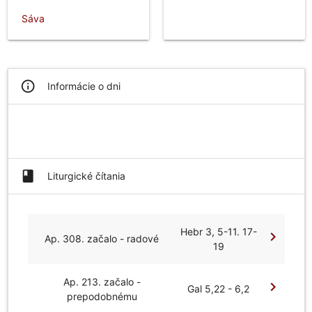
Sáva
info_outline
Informácie o dni
book
Liturgické čítania
Hebr 3, 5-11. 17-
chevron_right
Ap. 308. začalo - radové
19
Ap. 213. začalo -
chevron_right
Gal 5,22 - 6,2
prepodobnému