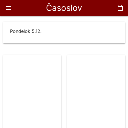
Časoslov
menu
date_range
Pondelok 5.12.