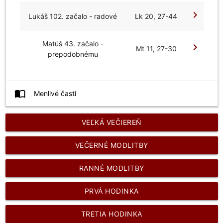
chevron_right
Lukáš 102. začalo - radové
Lk 20, 27-44
Matúš 43. začalo -
chevron_right
Mt 11, 27-30
prepodobnému
import_contacts
Menlivé časti
VEĽKÁ VEČIEREŇ
VEČERNÉ MODLITBY
RANNÉ MODLITBY
PRVÁ HODINKA
TRETIA HODINKA