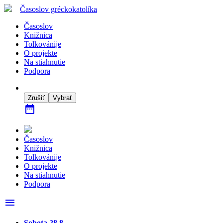
Časoslov
gréckokatolíka
Časoslov
Knižnica
Tolkovánije
O projekte
Na stiahnutie
Podpora
Zrušiť
Vybrať
date_range
Časoslov
Knižnica
Tolkovánije
O projekte
Na stiahnutie
Podpora
menu
Sobota 28.8.