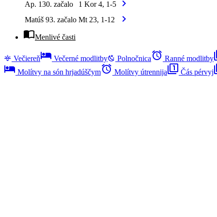
chevron_right
Ap. 130. začalo
1 Kor 4, 1-5
chevron_right
Matúš 93. začalo
Mt 23, 1-12
import_contacts
Menlivé časti
hotel
alarm
fi
Večiereň
Večerné modlitby
Polnočnica
Ranné modlitby
hotel
alarm
filter_1
fi
Molítvy na són hrjadúščym
Molítvy útrennija
Čás pérvyj