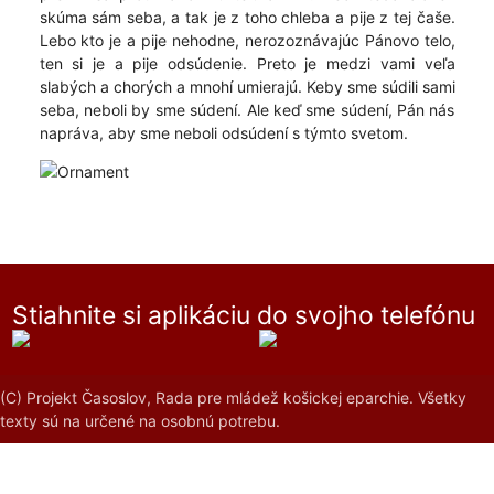
skúma sám seba, a tak je z toho chleba a pije z tej čaše.
Lebo kto je a pije nehodne, nerozoznávajúc Pánovo telo,
ten si je a pije odsúdenie. Preto je medzi vami veľa
slabých a chorých a mnohí umierajú. Keby sme súdili sami
seba, neboli by sme súdení. Ale keď sme súdení, Pán nás
napráva, aby sme neboli odsúdení s týmto svetom.
Stiahnite si aplikáciu do svojho telefónu
(C) Projekt Časoslov, Rada pre mládež košickej eparchie. Všetky
texty sú na určené na osobnú potrebu.