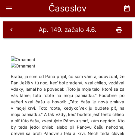
Časoslov
menu
date_range
Ap. 149. začalo 4.6.
chevron_left
print
Bratia, ja som od Pána prijal, čo som vám aj odovzdal, že
Pán Ježiš v tú noc, keď bol zradený, vzal chlieb, vzdával
vďaky, lámal ho a povedal: „Toto je moje telo, ktoré sa za
vás láme; toto robte na moju pamiatku.“ Podobne po
večeri vzal čašu a hovoril: „Táto čaša je nová zmluva
v mojej krvi. Toto robte, kedykoľvek ju budete piť, na
moju pamiatku.“ A tak vždy, keď budete jesť tento chlieb
a piť túto čašu, zvestujete Pánovu smrť, kým nepríde. Kto
by teda jedol chlieb alebo pil Pánovu čašu nehodne,
previní sa proti Pánovmu telu a krvi. Nech teda človek