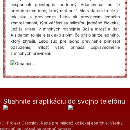
nespáchali priestupok podobný Adamovmu: on je
predobrazom toho, ktorý mal prísť. Ale s darom to nie je
tak ako s previnením. Lebo ak previnením jedného
zomreli mnohí, tým väčšmi sa milosťou jedného človeka,
Ježiša Krista, v mnohých rozhojnila Božia milosť a dar.
A s darom to nie je tak ako s tým, čo prišlo skrze jedného,
ktorý zhrešil. Lebo súd pre jedno previnenie priniesol
odsúdenie, milosť však prináša ospravedlnenie
z mnohých previnení.
Stiahnite si aplikáciu do svojho telefónu
(C) Projekt Časoslov, Rada pre mládež košickej eparchie. Všetky
texty sú na určené na osobnú potrebu.