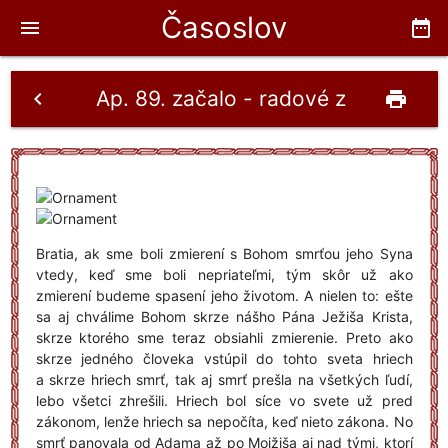
Časoslov
menu
date_range
Ap. 89. začalo - radové z nasleduj
chevron_left
print
Bratia, ak sme boli zmierení s Bohom smrťou jeho Syna
vtedy, keď sme boli nepriateľmi, tým skôr už ako
zmierení budeme spasení jeho životom. A nielen to: ešte
sa aj chválime Bohom skrze nášho Pána Ježiša Krista,
skrze ktorého sme teraz obsiahli zmierenie. Preto ako
skrze jedného človeka vstúpil do tohto sveta hriech
a skrze hriech smrť, tak aj smrť prešla na všetkých ľudí,
lebo všetci zhrešili. Hriech bol síce vo svete už pred
zákonom, lenže hriech sa nepočíta, keď nieto zákona. No
smrť panovala od Adama až po Mojžiša aj nad tými, ktorí