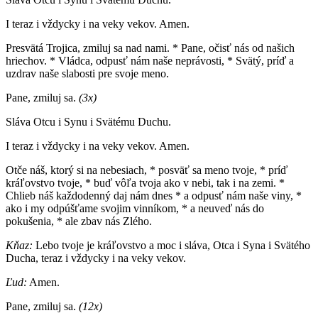
I teraz i vždycky i na veky vekov. Amen.
Presvätá Trojica, zmiluj sa nad nami. * Pane, očisť nás od našich
hriechov. * Vládca, odpusť nám naše neprávosti, * Svätý, príď a
uzdrav naše slabosti pre svoje meno.
Pane, zmiluj sa.
(3x)
Sláva Otcu i Synu i Svätému Duchu.
I teraz i vždycky i na veky vekov. Amen.
Otče náš, ktorý si na nebesiach, * posväť sa meno tvoje, * príď
kráľovstvo tvoje, * buď vôľa tvoja ako v nebi, tak i na zemi. *
Chlieb náš každodenný daj nám dnes * a odpusť nám naše viny, *
ako i my odpúšťame svojim vinníkom, * a neuveď nás do
pokušenia, * ale zbav nás Zlého.
Kňaz:
Lebo tvoje je kráľovstvo a moc i sláva, Otca i Syna i Svätého
Ducha, teraz i vždycky i na veky vekov.
Ľud:
Amen.
Pane, zmiluj sa.
(12x)