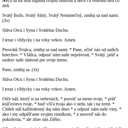
N
ech sa mi ústa naplnia tvojou oslavou a nech ťa velebím deň čo
deň.
Svätý Bože, Svätý Silný, Svätý Nesmrteľný, zmiluj sa nad nami.
(3x)
Sláva Otcu i Synu i Svätému Duchu.
I teraz i vždycky i na veky vekov. Amen.
Presvätá Trojica, zmiluj sa nad nami. * Pane, očisť nás od našich
hriechov. * Vládca, odpusť nám naše neprávosti, * Svätý, príď a
uzdrav naše slabosti pre svoje meno.
Pane, zmiluj sa.
(3x)
Sláva Otcu i Synu i Svätému Duchu.
I teraz i vždycky i na veky vekov. Amen.
Otče náš, ktorý si na nebesiach, * posväť sa meno tvoje, * príď
kráľovstvo tvoje, * buď vôľa tvoja ako v nebi, tak i na zemi. *
Chlieb náš každodenný daj nám dnes * a odpusť nám naše viny, *
ako i my odpúšťame svojim vinníkom, * a neuveď nás do
pokušenia, * ale zbav nás Zlého.