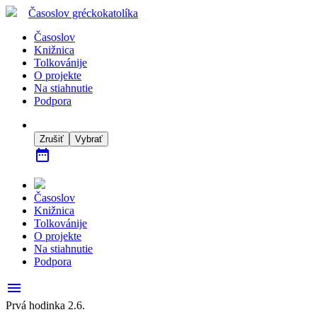
Časoslov
gréckokatolíka
Časoslov
Knižnica
Tolkovánije
O projekte
Na stiahnutie
Podpora
Zrušiť
Vybrať
date_range
Časoslov
Knižnica
Tolkovánije
O projekte
Na stiahnutie
Podpora
menu
Prvá hodinka 2.6.