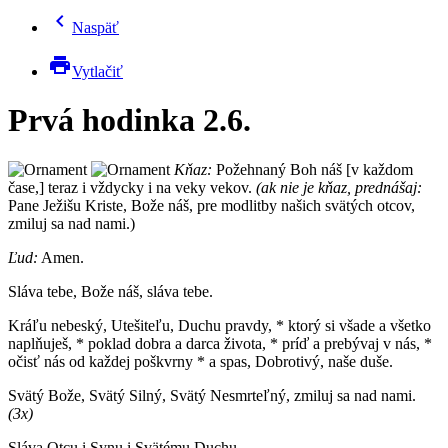
chevron_left
Naspäť
print
Vytlačiť
Prvá hodinka 2.6.
Kňaz:
Požehnaný Boh náš [v každom
čase,] teraz i vždycky i na veky vekov.
(ak nie je kňaz, prednášaj:
Pane Ježišu Kriste, Bože náš, pre modlitby našich svätých otcov,
zmiluj sa nad nami.)
Ľud:
Amen.
Sláva tebe, Bože náš, sláva tebe.
Kráľu nebeský, Utešiteľu, Duchu pravdy, * ktorý si všade a všetko
naplňuješ, * poklad dobra a darca života, * príď a prebývaj v nás, *
očisť nás od každej poškvrny * a spas, Dobrotivý, naše duše.
Svätý Bože, Svätý Silný, Svätý Nesmrteľný, zmiluj sa nad nami.
(3x)
Sláva Otcu i Synu i Svätému Duchu.