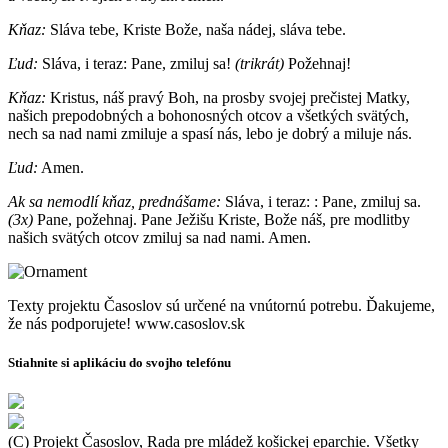
Kňaz:
Sláva tebe, Kriste Bože, naša nádej, sláva tebe.
Ľud:
Sláva, i teraz: Pane, zmiluj sa!
(trikrát)
Požehnaj!
Kňaz:
Kristus, náš pravý Boh, na prosby svojej prečistej Matky,
našich prepodobných a bohonosných otcov a všetkých svätých,
nech sa nad nami zmiluje a spasí nás, lebo je dobrý a miluje nás.
Ľud:
Amen.
Ak sa nemodlí kňaz, prednášame:
Sláva, i teraz: : Pane, zmiluj sa.
(3x)
Pane, požehnaj. Pane Ježišu Kriste, Bože náš, pre modlitby
našich svätých otcov zmiluj sa nad nami. Amen.
Texty projektu Časoslov sú určené na vnútornú potrebu. Ďakujeme,
že nás podporujete! www.casoslov.sk
Stiahnite si aplikáciu do svojho telefónu
(C) Projekt Časoslov, Rada pre mládež košickej eparchie. Všetky