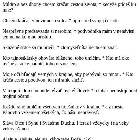
Múdro a bez úhony chcem kráčať cestou života; * kedyže prídeš ku
mne?
Chcem kráčať v nevinnosti srdca * uprostred svojej čeľade.
Nesprávne predsavzatia si nerobím, * podvodníka mám v nenávisti;
ten nemá ku mne prístup.
Skazené srdce sa mi prieči, * zlomyseľníka nechcem znať.
Kto tajnostkársky ohovára blížneho, toho umlčím. * Kto má oko
pyšné a srdce naduté, toho neznesiem.
Moje oči hľadajú verných v krajine, aby prebývali so mnou. * Kto
kráča cestou poctivou, ten mi smie slúžiť.
V mojom dome nebude bývať pyšný človek * a luhár neobstojí pred
mojimi očami.
Každé ráno umlčím všetkých hriešnikov v krajine * a z mesta
Pánovho vyženiem všetkých, čo pášu neprávosť.
S
láva Otcu i Synu i Svätému Duchu. I teraz i vždycky i na veky
vekov. Amen.
Aleluja, aleluja, aleluja, sláva tebe Bože.
(3x)