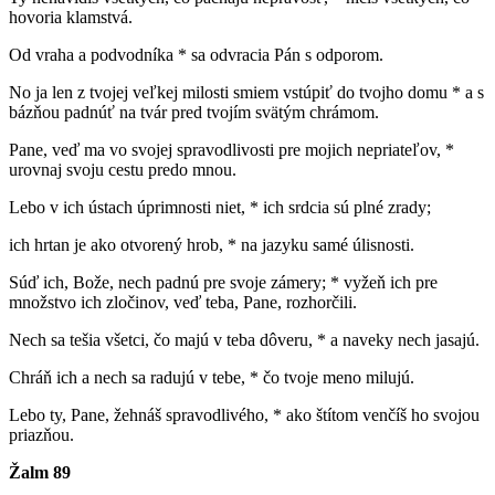
hovoria klamstvá.
Od vraha a podvodníka * sa odvracia Pán s odporom.
No ja len z tvojej veľkej milosti smiem vstúpiť do tvojho domu * a s
bázňou padnúť na tvár pred tvojím svätým chrámom.
Pane, veď ma vo svojej spravodlivosti pre mojich nepriateľov, *
urovnaj svoju cestu predo mnou.
Lebo v ich ústach úprimnosti niet, * ich srdcia sú plné zrady;
ich hrtan je ako otvorený hrob, * na jazyku samé úlisnosti.
Súď ich, Bože, nech padnú pre svoje zámery; * vyžeň ich pre
množstvo ich zločinov, veď teba, Pane, rozhorčili.
Nech sa tešia všetci, čo majú v teba dôveru, * a naveky nech jasajú.
Chráň ich a nech sa radujú v tebe, * čo tvoje meno milujú.
Lebo ty, Pane, žehnáš spravodlivého, * ako štítom venčíš ho svojou
priazňou.
Žalm 89