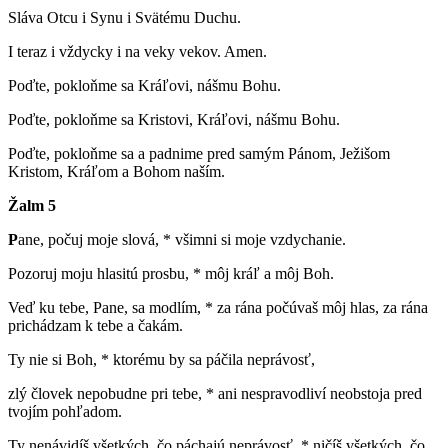
Sláva Otcu i Synu i Svätému Duchu.
I teraz i vždycky i na veky vekov. Amen.
Poďte, pokloňme sa Kráľovi, nášmu Bohu.
Poďte, pokloňme sa Kristovi, Kráľovi, nášmu Bohu.
Poďte, pokloňme sa a padnime pred samým Pánom, Ježišom
Kristom, Kráľom a Bohom naším.
Žalm 5
P
ane, počuj moje slová, * všimni si moje vzdychanie.
Pozoruj moju hlasitú prosbu, * môj kráľ a môj Boh.
Veď ku tebe, Pane, sa modlím, * za rána počúvaš môj hlas, za rána
prichádzam k tebe a čakám.
Ty nie si Boh, * ktorému by sa páčila neprávosť,
zlý človek nepobudne pri tebe, * ani nespravodliví neobstoja pred
tvojím pohľadom.
Ty nenávidíš všetkých, čo páchajú neprávosť, * ničíš všetkých, čo