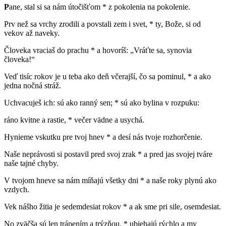
P
ane, stal si sa nám útočišťom * z pokolenia na pokolenie.
Prv než sa vrchy zrodili a povstali zem i svet, * ty, Bože, si od
vekov až naveky.
Človeka vraciaš do prachu * a hovoríš: „Vráťte sa, synovia
človeka!“
Veď tisíc rokov je u teba ako deň včerajší, čo sa pominul, * a ako
jedna nočná stráž.
Uchvacuješ ich: sú ako ranný sen; * sú ako bylina v rozpuku:
ráno kvitne a rastie, * večer vädne a usychá.
Hynieme vskutku pre tvoj hnev * a desí nás tvoje rozhorčenie.
Naše neprávosti si postavil pred svoj zrak * a pred jas svojej tváre
naše tajné chyby.
V tvojom hneve sa nám míňajú všetky dni * a naše roky plynú ako
vzdych.
Vek nášho žitia je sedemdesiat rokov * a ak sme pri sile, osemdesiat.
No zväčša sú len trápením a trýzňou, * ubiehajú rýchlo a my