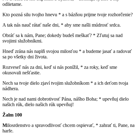
odlietame.
Kto pozná silu tvojho hnevu * a s bázňou prijme tvoje rozhorčenie?
A tak nás nauč rátať naše dni, * aby sme našli múdrosť srdca.
Obráť sa k nám, Pane; dokedy budeš meškať? * Zľutuj sa nad
svojimi služobníkmi.
Hneď zrána nás naplň svojou milosťou * a budeme jasať a radovať
sa po všetky dni života.
Rozveseľ nás za dni, keď si nás ponížil, * za roky, keď sme
okusovali nešťastie.
Nech sa tvoje dielo zjaví tvojim služobníkom * a ich deťom tvoja
nádhera.
Nech je nad nami dobrotivosť Pána, nášho Boha; * upevňuj dielo
našich rúk, dielo našich rúk upevňuj!
Žalm 100
M
ilosrdenstvo a spravodlivosť chcem ospievať, * zahrať ti, Pane, na
harfe.