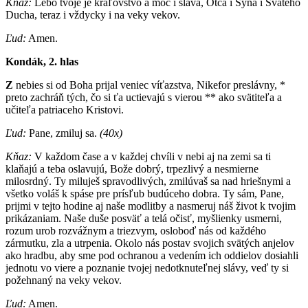
Kňaz:
Lebo tvoje je kráľovstvo a moc i sláva, Otca i Syna i Svätého
Ducha, teraz i vždycky i na veky vekov.
Ľud:
Amen.
Kondák, 2. hlas
Z
nebies si od Boha prijal veniec víťazstva, Nikefor preslávny, *
preto zachráň tých, čo si ťa uctievajú s vierou ** ako svätiteľa a
učiteľa patriaceho Kristovi.
Ľud:
Pane, zmiluj sa.
(40x)
Kňaz:
V každom čase a v každej chvíli v nebi aj na zemi sa ti
klaňajú a teba oslavujú, Bože dobrý, trpezlivý a nesmierne
milosrdný. Ty miluješ spravodlivých, zmilúvaš sa nad hriešnymi a
všetko voláš k spáse pre prísľub budúceho dobra. Ty sám, Pane,
prijmi v tejto hodine aj naše modlitby a nasmeruj náš život k tvojim
prikázaniam. Naše duše posväť a telá očisť, myšlienky usmerni,
rozum urob rozvážnym a triezvym, osloboď nás od každého
zármutku, zla a utrpenia. Okolo nás postav svojich svätých anjelov
ako hradbu, aby sme pod ochranou a vedením ich oddielov dosiahli
jednotu vo viere a poznanie tvojej nedotknuteľnej slávy, veď ty si
požehnaný na veky vekov.
Ľud:
Amen.