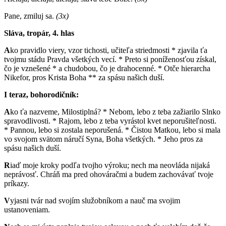
Pane, zmiluj sa.
(3x)
Sláva, tropár, 4. hlas
A
ko pravidlo viery, vzor tichosti, učiteľa striedmosti * zjavila ťa
tvojmu stádu Pravda všetkých vecí. * Preto si poníženosťou získal,
čo je vznešené * a chudobou, čo je drahocenné. * Otče hierarcha
Nikefor, pros Krista Boha ** za spásu našich duší.
I teraz, bohorodičník:
A
ko ťa nazveme, Milostiplná? * Nebom, lebo z teba zažiarilo Slnko
spravodlivosti. * Rajom, lebo z teba vyrástol kvet neporušiteľnosti.
* Pannou, lebo si zostala neporušená. * Čistou Matkou, lebo si mala
vo svojom svätom náručí Syna, Boha všetkých. * Jeho pros za
spásu našich duší.
R
iaď moje kroky podľa tvojho výroku; nech ma neovláda nijaká
neprávosť. Chráň ma pred ohováračmi a budem zachovávať tvoje
príkazy.
V
yjasni tvár nad svojím služobníkom a nauč ma svojim
ustanoveniam.