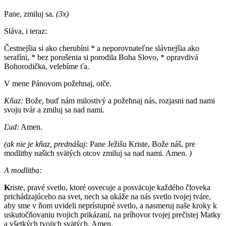
Pane, zmiluj sa.
(3x)
Sláva, i teraz:
Čestnejšia si ako cherubíni * a neporovnateľne slávnejšia ako
serafíni, * bez porušenia si porodila Boha Slovo, * opravdivá
Bohorodička, velebíme ťa.
V mene Pánovom požehnaj, otče.
Kňaz:
Bože, buď nám milostivý a požehnaj nás, rozjasni nad nami
svoju tvár a zmiluj sa nad nami.
Ľud:
Amen.
(ak nie je kňaz, prednášaj:
Pane Ježišu Kriste, Bože náš, pre
modlitby našich svätých otcov zmiluj sa nad nami. Amen.
)
A modlitba:
K
riste, pravé svetlo, ktoré osvecuje a posväcuje každého človeka
prichádzajúceho na svet, nech sa ukáže na nás svetlo tvojej tváre,
aby sme v ňom uvideli neprístupné svetlo, a nasmeruj naše kroky k
uskutočňovaniu tvojich prikázaní, na príhovor tvojej prečistej Matky
a všetkých tvojich svätých. Amen.