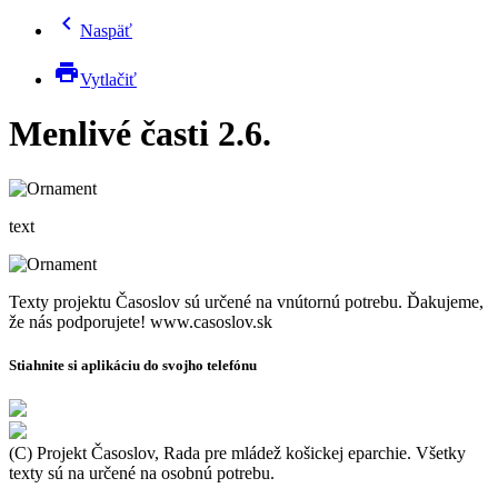
chevron_left
Naspäť
print
Vytlačiť
Menlivé časti 2.6.
text
Texty projektu Časoslov sú určené na vnútornú potrebu. Ďakujeme,
že nás podporujete! www.casoslov.sk
Stiahnite si aplikáciu do svojho telefónu
(C) Projekt Časoslov, Rada pre mládež košickej eparchie. Všetky
texty sú na určené na osobnú potrebu.