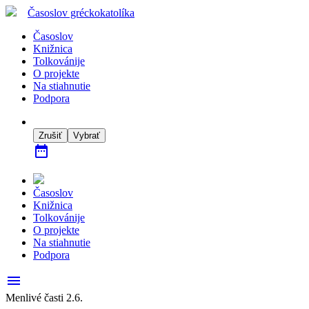
Časoslov
gréckokatolíka
Časoslov
Knižnica
Tolkovánije
O projekte
Na stiahnutie
Podpora
Zrušiť
Vybrať
date_range
Časoslov
Knižnica
Tolkovánije
O projekte
Na stiahnutie
Podpora
menu
Menlivé časti 2.6.