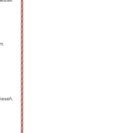
m.
pieseň.