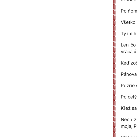
Po ňom 
Všetko 
Ty im h
Len čo 
vracajú
Keď zoš
Pánova 
Pozrie 
Po celý
Kiež sa
Nech z
moja, P