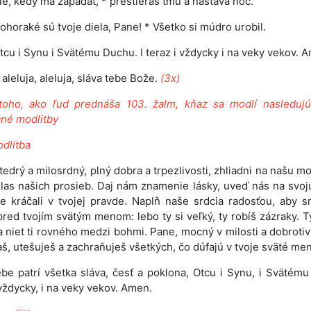
ie, kedy má zapadať, * prestieraš tmu a nastáva noc.
horaké sú tvoje diela, Pane! * Všetko si múdro urobil.
tcu i Synu i Svätému Duchu. I teraz i vždycky i na veky vekov. 
 aleluja, aleluja, sláva tebe Bože.
(3x)
toho, ako ľud prednáša 103. žalm, kňaz sa modlí nasledujúc
ičné modlitby
dlitba
tedrý a milosrdný, plný dobra a trpezlivosti, zhliadni na našu mo
hlas našich prosieb. Daj nám znamenie lásky, uveď nás na svoj
 kráčali v tvojej pravde. Naplň naše srdcia radosťou, aby 
red tvojím svätým menom: lebo ty si veľký, ty robíš zázraky. T
a niet ti rovného medzi bohmi. Pane, mocný v milosti a dobrotivý
, utešuješ a zachraňuješ všetkých, čo dúfajú v tvoje sväté me
be patrí všetka sláva, česť a poklona, Otcu i Synu, i Svätém
 vždycky, i na veky vekov. Amen.