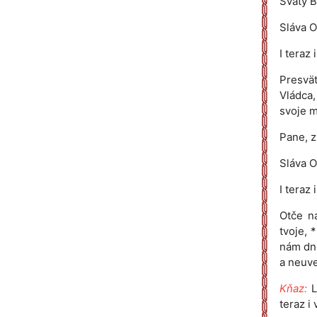
Svätý B
Sláva O
I teraz
Presvät
Vládca,
svoje 
Pane, z
Sláva O
I teraz
Otče ná
tvoje, 
nám dne
a neuve
Kňaz:
L
teraz i