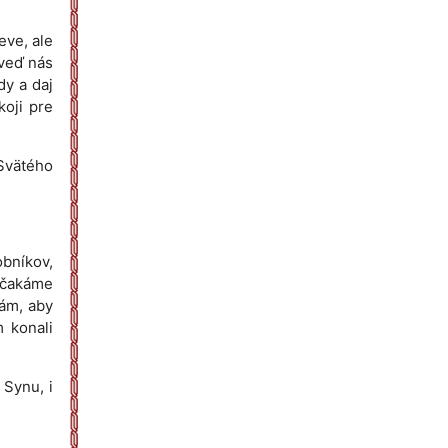
eve, ale
iveď nás
dy a daj
koji pre
 Svätého
bníkov,
 čakáme
nám, aby
 konali
 Synu, i