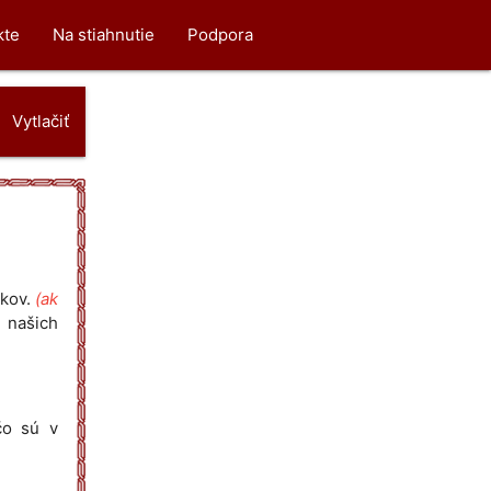
kte
Na stiahnutie
Podpora
Vytlačiť
ekov.
(ak
 našich
čo sú v