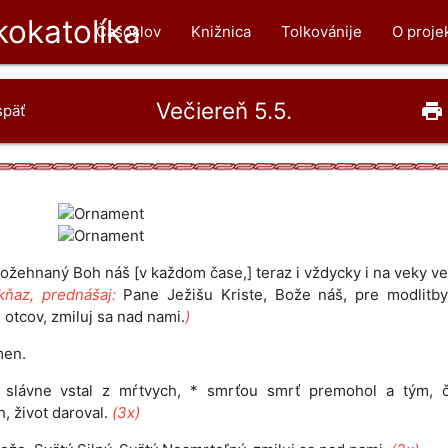
okatolíka
Časoslov
Knižnica
Tolkovánije
O proje
Večiereň 5.5.
print
späť
ožehnaný Boh náš [v každom čase,] teraz i vždycky i na veky v
kňaz, prednášaj:
Pane Ježišu Kriste, Bože náš, pre modlitby
 otcov, zmiluj sa nad nami.
)
en.
s slávne vstal z mŕtvych, * smrťou smrť premohol a tým, 
, život daroval.
(3x)