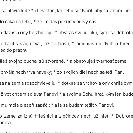
sa plavia lode * i Leviatan, ktorého si stvoril, aby sa v ňom ihral
to čaká na teba, * že im dáš pokrm v pravý čas.
o dávaš a ony ho zbierajú; * otváraš svoju ruku, sýtia sa dobrota
odvrátiš svoju tvár, už sa trasú; * odnímaš im dych a hneď
 sa do prachu.
leš svojho ducha, sú stvorené, * a obnovuješ tvárnosť zeme.
chvála nech trvá naveky; * zo svojich diel nech sa teší Pán.
sa na zem a rozochvieva ju, * dotkne sa vrchov a ony chrlia dym
 život chcem spievať Pánovi * a svojmu Bohu hrať, kým len bude
 mu moja pieseň zapáči; * a ja sa budem tešiť v Pánovi.
o zeme zmiznú hriešnici a zločincov nech už niet. * Dobrore
ánovi.