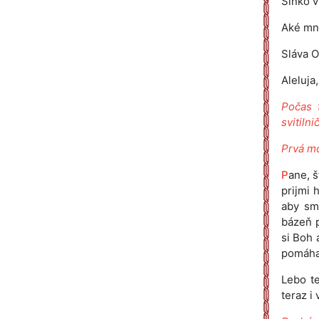
Slnko v
Aké mno
Sláva O
Aleluja,
Počas 
svitiln
Prvá mo
P
ane, š
prijmi 
aby sme
bázeň p
si Boh 
pomáhaš
Lebo te
teraz i