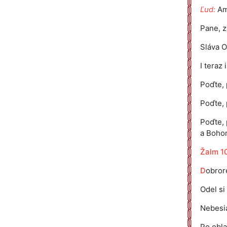
Ľud:
Am
Pane, z
Sláva O
I teraz
Poďte, 
Poďte, 
Poďte,
a Boho
Žalm 1
D
obror
Odel si
Nebesia
Po obla