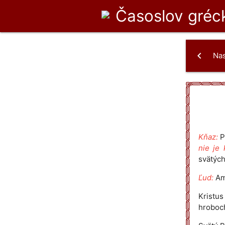
Časoslov
gréck
chevron_left
Na
Kňaz:
P
nie je 
svätých
Ľud:
Am
Kristu
hroboch