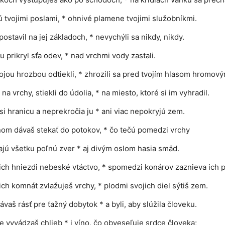
ú tvojimi poslami, * ohnivé plamene tvojimi služobníkmi.
postavil na jej základoch, * nevychýli sa nikdy, nikdy.
u prikryl sťa odev, * nad vrchmi vody zastali.
ojou hrozbou odtiekli, * zhrozili sa pred tvojím hlasom hromový
na vrchy, stiekli do údolia, * na miesto, ktoré si im vyhradil.
 si hranicu a neprekročia ju * ani viac nepokryjú zem.
m dávaš stekať do potokov, * čo tečú pomedzi vrchy
ajú všetku poľnú zver * aj divým oslom hasia smäd.
ich hniezdi nebeské vtáctvo, * spomedzi konárov zaznieva ich 
ich komnát zvlažuješ vrchy, * plodmi svojich diel sýtiš zem.
ávaš rásť pre ťažný dobytok * a byli, aby slúžila človeku.
 vyvádzaš chlieb * i víno, čo obveseľuje srdce človeka;