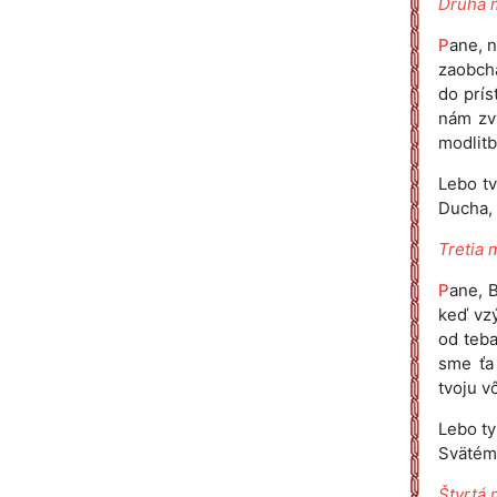
Druhá 
P
ane, 
zaobchá
do prís
nám zvy
modlitb
Lebo tv
Ducha, 
Tretia 
P
ane, 
keď vz
od teba
sme ťa
tvoju v
Lebo ty
Svätému
Štvrtá 