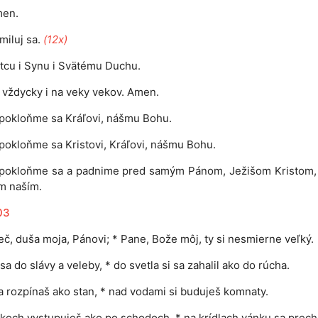
en.
miluj sa.
(12x)
tcu i Synu i Svätému Duchu.
 i vždycky i na veky vekov. Amen.
pokloňme sa Kráľovi, nášmu Bohu.
pokloňme sa Kristovi, Kráľovi, nášmu Bohu.
 pokloňme sa a padnime pred samým Pánom, Ježišom Kristom,
m naším.
03
eč, duša moja, Pánovi; * Pane, Bože môj, ty si nesmierne veľký.
 sa do slávy a veleby, * do svetla si sa zahalil ako do rúcha.
 rozpínaš ako stan, * nad vodami si buduješ komnaty.
koch vystupuješ ako po schodoch, * na krídlach vánku sa prech