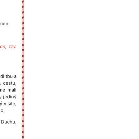
Amen.
e, tzv.
dlitbu a
u cestu,
sme mali
y jediný
 v sile,
no.
u Duchu,