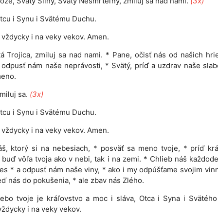
ože, Svätý Silný, Svätý Nesmrteľný, zmiluj sa nad nami.
(3x)
tcu i Synu i Svätému Duchu.
 i vždycky i na veky vekov. Amen.
á Trojica, zmiluj sa nad nami. * Pane, očisť nás od našich hri
 odpusť nám naše neprávosti, * Svätý, príď a uzdrav naše slab
meno.
miluj sa.
(3x)
tcu i Synu i Svätému Duchu.
 i vždycky i na veky vekov. Amen.
š, ktorý si na nebesiach, * posväť sa meno tvoje, * príď kr
* buď vôľa tvoja ako v nebi, tak i na zemi. * Chlieb náš každod
s * a odpusť nám naše viny, * ako i my odpúšťame svojim vin
ď nás do pokušenia, * ale zbav nás Zlého.
ebo tvoje je kráľovstvo a moc i sláva, Otca i Syna i Svätéh
 vždycky i na veky vekov.