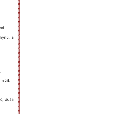
.
mi.
 hynú, a
.
m žiť.
č, duša