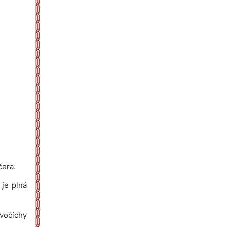
čera.
 je plná
ivočíchy