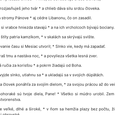
rozjasňuješ jeho tvár * a chlieb dáva silu srdcu človeka.
a stromy Pánove * aj cédre Libanonu, čo on zasadil.
 si vrabce hniezda stavajú * a na ich vrcholcoch bývajú bociany.
štíty patria kamzíkom, * v skalách sa skrývajú svište.
vanie času si Mesiac utvoril; * Slnko vie, kedy má zapadať.
raš tmu a nastáva noc, * a povylieza všetka lesná zver.
á ručia za korisťou * a pokrm žiadajú od Boha.
vyjde slnko, utiahnu sa * a ukladajú sa v svojich dúpätách.
a človek ponáhľa za svojím dielom, * za svojou prácou až do ve
horaké sú tvoje diela, Pane! * Všetko si múdro urobil. Zem
stvorenstva.
 veľké, dlhé a široké, * v ňom sa hemžia plazy bez počtu, ž
i obrovské.