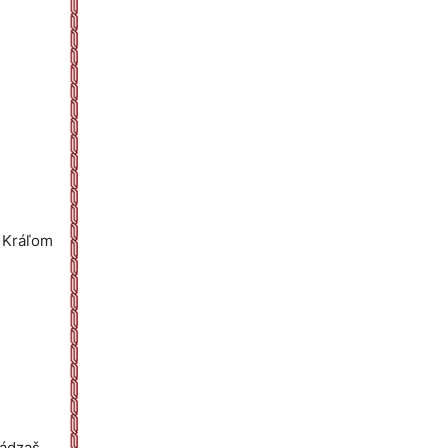
 Kráľom
ádzaš.