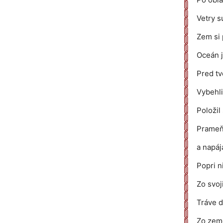
Vetry s
Zem si 
Oceán j
Pred tv
Vybehli 
Položil
Prameňo
a napáj
Popri n
Zo svoj
Tráve d
Zo zeme