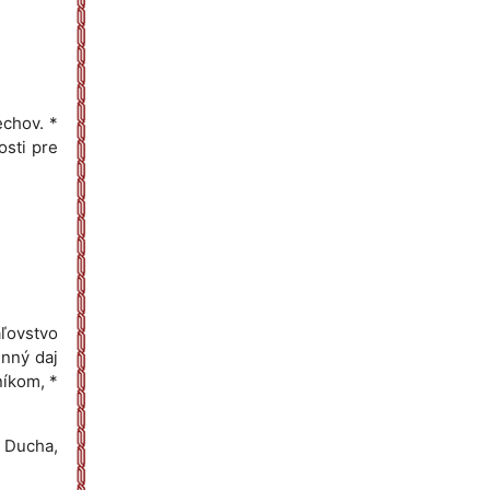
echov. *
osti pre
áľovstvo
enný daj
níkom, *
o Ducha,