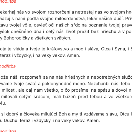
modlitba
nekarhaj nás vo svojom rozhorčení a netrestaj nás vo svojom hn
dzaj s nami podľa svojho milosrdenstva, lekár našich duší. Pr
tavu tvojej vôle, osvieť oči našich sŕdc na poznanie tvojej prav
šok dnešného dňa i celý náš život prežiť bez hriechu a v po
y Bohorodičky a všetkých svätých.
oja je vláda a tvoje je kráľovstvo a moc i sláva, Otca i Syna, i
teraz i vždycky, i na veky vekov. Amen.
modlitba
Bože náš, rozpomeň sa na nás hriešnych a nepotrebných služo
ývame tvoje sväté a poklonyhodné meno. Nezahanbi nás, lebo
 milosti, ale daj nám všetko, o čo prosíme, na spásu a dovoľ 
 milovali celým srdcom, mali bázeň pred tebou a vo všetkom
ôľu.
 si dobrý a človeka milujúci Boh a my ti vzdávame slávu, Otcu i
 Duchu, teraz i vždycky, i na veky vekov. Amen.
modlitba