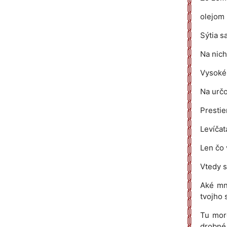
olejom 
Sýtia s
Na nich
Vysoké 
Na určo
Prestie
Levíčat
Len čo 
Vtedy s
Aké mno
tvojho 
Tu more
drobné 