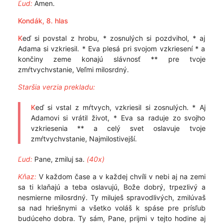
Ľud:
Amen.
Kondák, 8. hlas
K
eď si povstal z hrobu, * zosnulých si pozdvihol, * aj
Adama si vzkriesil. * Eva plesá pri svojom vzkriesení * a
končiny zeme konajú slávnosť ** pre tvoje
zmŕtvychvstanie, Veľmi milosrdný.
Staršia verzia prekladu:
K
eď si vstal z mŕtvych, vzkriesil si zosnulých. * Aj
Adamovi si vrátil život, * Eva sa raduje zo svojho
vzkriesenia ** a celý svet oslavuje tvoje
zmŕtvychvstanie, Najmilostivejší.
Ľud:
Pane, zmiluj sa.
(40x)
Kňaz:
V každom čase a v každej chvíli v nebi aj na zemi
sa ti klaňajú a teba oslavujú, Bože dobrý, trpezlivý a
nesmierne milosrdný. Ty miluješ spravodlivých, zmilúvaš
sa nad hriešnymi a všetko voláš k spáse pre prísľub
budúceho dobra. Ty sám, Pane, prijmi v tejto hodine aj