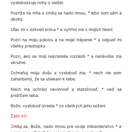
vyslobodzuje nohy z osídel.
Pozriže na mňa a zmiluj sa nado mnou, * lebo som sám a
úbohý.
Uľav mi v úzkosti srdca * a vytrhni ma z mojich tiesní.
Pozri na moju pokoru a na moje trápenie * a odpusť mi
všetky priestupky.
Pozri, ako sa moji nepriatelia rozrástli * a nenávidia ma
ukrutne.
Ochraňuj moju dušu a vysloboď ma; * nech nie som
zahanbený, že sa utiekam k tebe.
Nech ma ochráni nevinnosť a statočnosť, * veď sa
pridŕžam teba.
Bože, vysloboď Izraela * zo všetkých jeho súžení.
Žalm 50
Z
miluj sa, Bože, nado mnou pre svoje milosrdenstvo * a