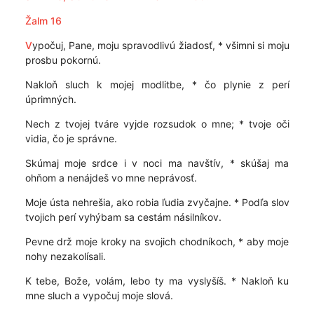
Žalm 16
V
ypočuj, Pane, moju spravodlivú žiadosť, * všimni si moju
prosbu pokornú.
Nakloň sluch k mojej modlitbe, * čo plynie z perí
úprimných.
Nech z tvojej tváre vyjde rozsudok o mne; * tvoje oči
vidia, čo je správne.
Skúmaj moje srdce i v noci ma navštív, * skúšaj ma
ohňom a nenájdeš vo mne neprávosť.
Moje ústa nehrešia, ako robia ľudia zvyčajne. * Podľa slov
tvojich perí vyhýbam sa cestám násilníkov.
Pevne drž moje kroky na svojich chodníkoch, * aby moje
nohy nezakolísali.
K tebe, Bože, volám, lebo ty ma vyslyšíš. * Nakloň ku
mne sluch a vypočuj moje slová.