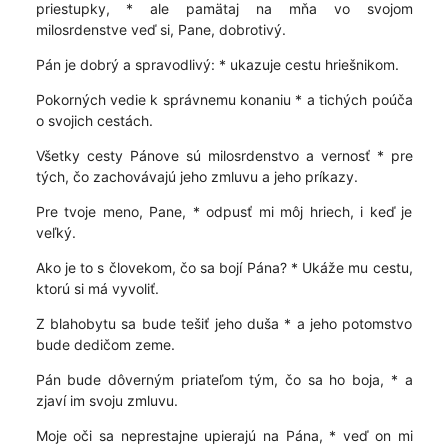
priestupky, * ale pamätaj na mňa vo svojom
milosrdenstve veď si, Pane, dobrotivý.
Pán je dobrý a spravodlivý: * ukazuje cestu hriešnikom.
Pokorných vedie k správnemu konaniu * a tichých poúča
o svojich cestách.
Všetky cesty Pánove sú milosrdenstvo a vernosť * pre
tých, čo zachovávajú jeho zmluvu a jeho príkazy.
Pre tvoje meno, Pane, * odpusť mi môj hriech, i keď je
veľký.
Ako je to s človekom, čo sa bojí Pána? * Ukáže mu cestu,
ktorú si má vyvoliť.
Z blahobytu sa bude tešiť jeho duša * a jeho potomstvo
bude dedičom zeme.
Pán bude dôverným priateľom tým, čo sa ho boja, * a
zjaví im svoju zmluvu.
Moje oči sa neprestajne upierajú na Pána, * veď on mi