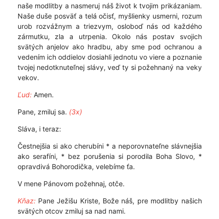
naše modlitby a nasmeruj náš život k tvojim prikázaniam.
Naše duše posväť a telá očisť, myšlienky usmerni, rozum
urob rozvážnym a triezvym, osloboď nás od každého
zármutku, zla a utrpenia. Okolo nás postav svojich
svätých anjelov ako hradbu, aby sme pod ochranou a
vedením ich oddielov dosiahli jednotu vo viere a poznanie
tvojej nedotknuteľnej slávy, veď ty si požehnaný na veky
vekov.
Ľud:
Amen.
Pane, zmiluj sa.
(3x)
Sláva, i teraz:
Čestnejšia si ako cherubíni * a neporovnateľne slávnejšia
ako serafíni, * bez porušenia si porodila Boha Slovo, *
opravdivá Bohorodička, velebíme ťa.
V mene Pánovom požehnaj, otče.
Kňaz:
Pane Ježišu Kriste, Bože náš, pre modlitby našich
svätých otcov zmiluj sa nad nami.