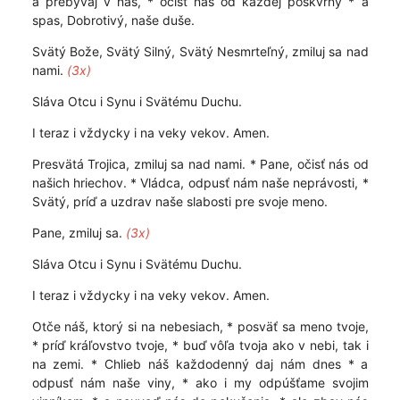
a prebývaj v nás, * očisť nás od každej poškvrny * a
spas, Dobrotivý, naše duše.
Svätý Bože, Svätý Silný, Svätý Nesmrteľný, zmiluj sa nad
nami.
(3x)
Sláva Otcu i Synu i Svätému Duchu.
I teraz i vždycky i na veky vekov. Amen.
Presvätá Trojica, zmiluj sa nad nami. * Pane, očisť nás od
našich hriechov. * Vládca, odpusť nám naše neprávosti, *
Svätý, príď a uzdrav naše slabosti pre svoje meno.
Pane, zmiluj sa.
(3x)
Sláva Otcu i Synu i Svätému Duchu.
I teraz i vždycky i na veky vekov. Amen.
Otče náš, ktorý si na nebesiach, * posväť sa meno tvoje,
* príď kráľovstvo tvoje, * buď vôľa tvoja ako v nebi, tak i
na zemi. * Chlieb náš každodenný daj nám dnes * a
odpusť nám naše viny, * ako i my odpúšťame svojim