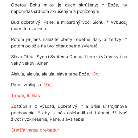
Obetou Bohu milou je duch skrúšený; * Bože, ty
nepohŕdaš srdcom skrúšeným a poníženým.
Buď dobrotivý, Pane, a milosrdný voči Sionu, * vybuduj
múry Jeruzalema.
Potom prijmeš náležité obety, obetné dary a žertvy; *
potom položia na tvoj oltár obetné zvieratá.
Sláva Otcu i Synu i Svätému Duchu. I teraz i vždycky i na
veky vekov. Amen.
Aleluja, aleluja, aleluja, sláva tebe Bože.
(3x)
Pane, zmiluj sa.
(3x)
Tropár, 8. hlas
Z
ostúpil si z výsostí, Dobrotivý, * a prijal si trojdňové
pochovanie, * aby si nás oslobodil od trápení. ** Náš
život i vzkriesenie, Pane, sláva tebe!
Staršia verzia prekladu: