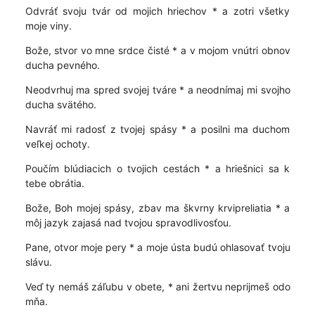
Odvráť svoju tvár od mojich hriechov * a zotri všetky
moje viny.
Bože, stvor vo mne srdce čisté * a v mojom vnútri obnov
ducha pevného.
Neodvrhuj ma spred svojej tváre * a neodnímaj mi svojho
ducha svätého.
Navráť mi radosť z tvojej spásy * a posilni ma duchom
veľkej ochoty.
Poučím blúdiacich o tvojich cestách * a hriešnici sa k
tebe obrátia.
Bože, Boh mojej spásy, zbav ma škvrny krvipreliatia * a
môj jazyk zajasá nad tvojou spravodlivosťou.
Pane, otvor moje pery * a moje ústa budú ohlasovať tvoju
slávu.
Veď ty nemáš záľubu v obete, * ani žertvu neprijmeš odo
mňa.