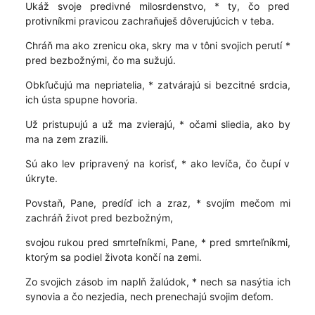
Ukáž svoje predivné milosrdenstvo, * ty, čo pred
protivníkmi pravicou zachraňuješ dôverujúcich v teba.
Chráň ma ako zrenicu oka, skry ma v tôni svojich perutí *
pred bezbožnými, čo ma sužujú.
Obkľučujú ma nepriatelia, * zatvárajú si bezcitné srdcia,
ich ústa spupne hovoria.
Už pristupujú a už ma zvierajú, * očami sliedia, ako by
ma na zem zrazili.
Sú ako lev pripravený na korisť, * ako levíča, čo čupí v
úkryte.
Povstaň, Pane, predíď ich a zraz, * svojím mečom mi
zachráň život pred bezbožným,
svojou rukou pred smrteľníkmi, Pane, * pred smrteľníkmi,
ktorým sa podiel života končí na zemi.
Zo svojich zásob im naplň žalúdok, * nech sa nasýtia ich
synovia a čo nezjedia, nech prenechajú svojim deťom.