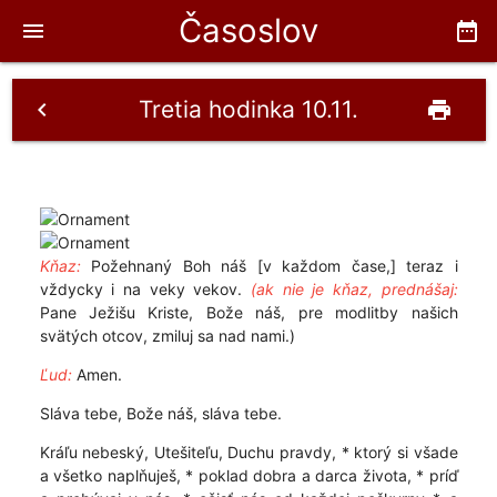
Časoslov
menu
date_range
Tretia hodinka 10.11.
chevron_left
print
Kňaz:
Požehnaný Boh náš [v každom čase,] teraz i
vždycky i na veky vekov.
(ak nie je kňaz, prednášaj:
Pane Ježišu Kriste, Bože náš, pre modlitby našich
svätých otcov, zmiluj sa nad nami.)
Ľud:
Amen.
Sláva tebe, Bože náš, sláva tebe.
Kráľu nebeský, Utešiteľu, Duchu pravdy, * ktorý si všade
a všetko naplňuješ, * poklad dobra a darca života, * príď