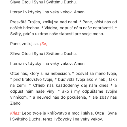
Sláva Otcu i Synu i Svätému Duchu.
I teraz i vždycky i na veky vekov. Amen.
Presvätá Trojica, zmiluj sa nad nami. * Pane, očisť nás od
našich hriechov. * Vládca, odpusť nám naše neprávosti, *
Svätý, príď a uzdrav naše slabosti pre svoje meno.
Pane, zmiluj sa.
(3x)
Sláva Otcu i Synu i Svätému Duchu.
I teraz i vždycky i na veky vekov. Amen.
Otče náš, ktorý si na nebesiach, * posväť sa meno tvoje,
* príď kráľovstvo tvoje, * buď vôľa tvoja ako v nebi, tak i
na zemi. * Chlieb náš každodenný daj nám dnes * a
odpusť nám naše viny, * ako i my odpúšťame svojim
vinníkom, * a neuveď nás do pokušenia, * ale zbav nás
Zlého.
Kňaz:
Lebo tvoje je kráľovstvo a moc i sláva, Otca i Syna
i Svätého Ducha, teraz i vždycky i na veky vekov.