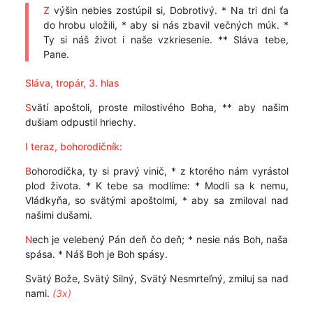
Z
výšin nebies zostúpil si, Dobrotivý. * Na tri dni ťa
do hrobu uložili, * aby si nás zbavil večných múk. *
Ty si náš život i naše vzkriesenie. ** Sláva tebe,
Pane.
Sláva, tropár, 3. hlas
S
vätí apoštoli, proste milostivého Boha, ** aby našim
dušiam odpustil hriechy.
I teraz, bohorodičník:
B
ohorodička, ty si pravý vinič, * z ktorého nám vyrástol
plod života. * K tebe sa modlíme: * Modli sa k nemu,
Vládkyňa, so svätými apoštolmi, * aby sa zmiloval nad
našimi dušami.
N
ech je velebený Pán deň čo deň; * nesie nás Boh, naša
spása. * Náš Boh je Boh spásy.
Svätý Bože, Svätý Silný, Svätý Nesmrteľný, zmiluj sa nad
nami.
(3x)