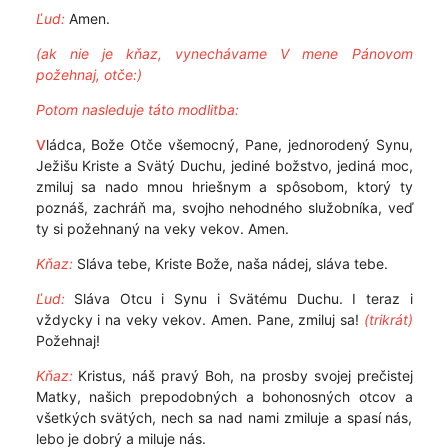
Ľud:
Amen.
(ak nie je kňaz, vynechávame V mene Pánovom
požehnaj, otče:)
Potom nasleduje táto modlitba:
V
ládca, Bože Otče všemocný, Pane, jednorodený Synu,
Ježišu Kriste a Svätý Duchu, jediné božstvo, jediná moc,
zmiluj sa nado mnou hriešnym a spôsobom, ktorý ty
poznáš, zachráň ma, svojho nehodného služobníka, veď
ty si požehnaný na veky vekov. Amen.
Kňaz:
Sláva tebe, Kriste Bože, naša nádej, sláva tebe.
Ľud:
Sláva Otcu i Synu i Svätému Duchu. I teraz i
vždycky i na veky vekov. Amen. Pane, zmiluj sa!
(trikrát)
Požehnaj!
Kňaz:
Kristus, náš pravý Boh, na prosby svojej prečistej
Matky, našich prepodobných a bohonosných otcov a
všetkých svätých, nech sa nad nami zmiluje a spasí nás,
lebo je dobrý a miluje nás.