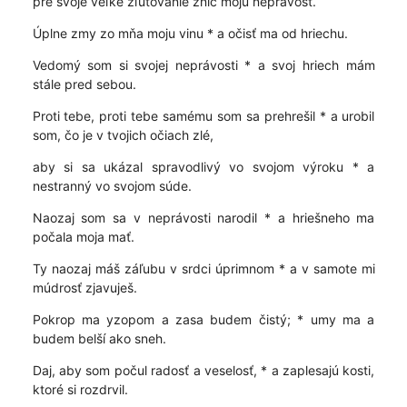
pre svoje veľké zľutovanie znič moju neprávosť.
Úplne zmy zo mňa moju vinu * a očisť ma od hriechu.
Vedomý som si svojej neprávosti * a svoj hriech mám
stále pred sebou.
Proti tebe, proti tebe samému som sa prehrešil * a urobil
som, čo je v tvojich očiach zlé,
aby si sa ukázal spravodlivý vo svojom výroku * a
nestranný vo svojom súde.
Naozaj som sa v neprávosti narodil * a hriešneho ma
počala moja mať.
Ty naozaj máš záľubu v srdci úprimnom * a v samote mi
múdrosť zjavuješ.
Pokrop ma yzopom a zasa budem čistý; * umy ma a
budem belší ako sneh.
Daj, aby som počul radosť a veselosť, * a zaplesajú kosti,
ktoré si rozdrvil.