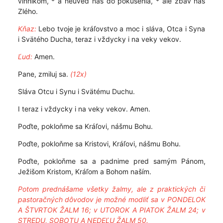
vinníkom, * a neuveď nás do pokušenia, * ale zbav nás
Zlého.
Kňaz:
Lebo tvoje je kráľovstvo a moc i sláva, Otca i Syna
i Svätého Ducha, teraz i vždycky i na veky vekov.
Ľud:
Amen.
Pane, zmiluj sa.
(12x)
Sláva Otcu i Synu i Svätému Duchu.
I teraz i vždycky i na veky vekov. Amen.
Poďte, pokloňme sa Kráľovi, nášmu Bohu.
Poďte, pokloňme sa Kristovi, Kráľovi, nášmu Bohu.
Poďte, pokloňme sa a padnime pred samým Pánom,
Ježišom Kristom, Kráľom a Bohom naším.
Potom prednášame všetky žalmy, ale z praktických či
pastoračných dôvodov je možné modliť sa v PONDELOK
A ŠTVRTOK ŽALM 16; v UTOROK A PIATOK ŽALM 24; v
STREDU, SOBOTU A NEDEĽU ŽALM 50.