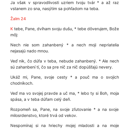
Ja však v spravodlivosti uzriem tvoju tvár * a až raz
vstanem zo sna, nasýtim sa pohľadom na teba.
Žalm 24
K
tebe, Pane, dvíham svoju dušu, * tebe dôverujem, Bože
môj:
Nech nie som zahanbený * a nech moji nepriatelia
nejasajú nado mnou.
Veď nik, čo dúfa v teba, nebude zahanbený. * Ale nech
sú zahanbení tí, čo sa pre nič za nič dopúšťajú nevery.
Ukáž mi, Pane, svoje cesty * a pouč ma o svojich
chodníkoch.
Veď ma vo svojej pravde a uč ma, * lebo ty si Boh, moja
spása, a v teba dúfam celý deň.
Rozpomeň sa, Pane, na svoje zľutovanie * a na svoje
milosrdenstvo, ktoré trvá od vekov.
Nespomínaj si na hriechy mojej mladosti a na moje