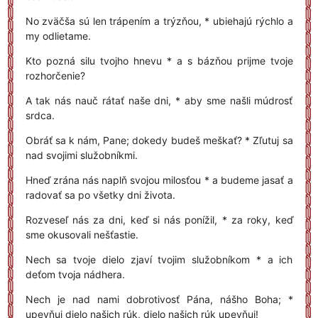
No zväčša sú len trápením a trýzňou, * ubiehajú rýchlo a
my odlietame.
Kto pozná silu tvojho hnevu * a s bázňou prijme tvoje
rozhorčenie?
A tak nás nauč rátať naše dni, * aby sme našli múdrosť
srdca.
Obráť sa k nám, Pane; dokedy budeš meškať? * Zľutuj sa
nad svojimi služobníkmi.
Hneď zrána nás naplň svojou milosťou * a budeme jasať a
radovať sa po všetky dni života.
Rozveseľ nás za dni, keď si nás ponížil, * za roky, keď
sme okusovali nešťastie.
Nech sa tvoje dielo zjaví tvojim služobníkom * a ich
deťom tvoja nádhera.
Nech je nad nami dobrotivosť Pána, nášho Boha; *
upevňuj dielo našich rúk, dielo našich rúk upevňuj!