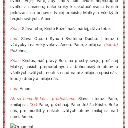
svetlo tvojej tváre, aby sme v ňom uvideli neprístupné
svetlo, a nasmeruj naše kroky k uskutočňovaniu tvojich
prikázaní, na príhovor tvojej prečistej Matky a všetkých
tvojich svätých. Amen.
Kňaz:
Sláva tebe, Kriste Bože, naša nádej, sláva tebe.
Ľud:
Sláva Otcu i Synu i Svätému Duchu. I teraz i
vždycky i na veky vekov. Amen. Pane, zmiluj sa!
(trikrát)
Požehnaj!
Kňaz:
Kristus, náš pravý Boh, na prosby svojej prečistej
Matky, našich prepodobných a bohonosných otcov a
všetkých svätých, nech sa nad nami zmiluje a spasí nás,
lebo je dobrý a miluje nás.
Ľud:
Amen.
Ak sa nemodlí kňaz, prednášame:
Sláva, i teraz: Pane,
zmiluj sa.
(3x)
Pane, požehnaj. Pane Ježišu Kriste, Bože
náš, pre modlitby našich svätých otcov zmiluj sa nad
nami. Amen.