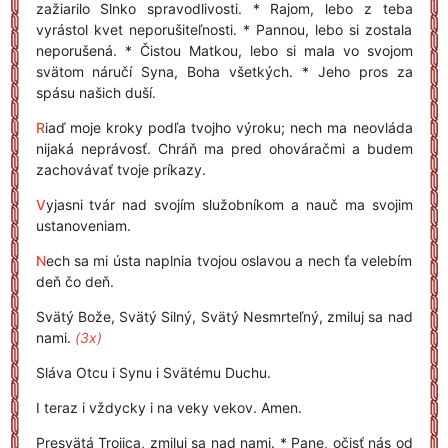
zažiarilo Slnko spravodlivosti. * Rajom, lebo z teba
vyrástol kvet neporušiteľnosti. * Pannou, lebo si zostala
neporušená. * Čistou Matkou, lebo si mala vo svojom
svätom náručí Syna, Boha všetkých. * Jeho pros za
spásu našich duší.
R
iaď moje kroky podľa tvojho výroku; nech ma neovláda
nijaká neprávosť. Chráň ma pred ohováračmi a budem
zachovávať tvoje príkazy.
V
yjasni tvár nad svojím služobníkom a nauč ma svojim
ustanoveniam.
N
ech sa mi ústa naplnia tvojou oslavou a nech ťa velebím
deň čo deň.
Svätý Bože, Svätý Silný, Svätý Nesmrteľný, zmiluj sa nad
nami.
(3x)
Sláva Otcu i Synu i Svätému Duchu.
I teraz i vždycky i na veky vekov. Amen.
Presvätá Trojica, zmiluj sa nad nami. * Pane, očisť nás od