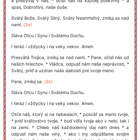
a prebývaj v nás, * očisť nás od každej poškvrny * a
spas, Dobrotivý, naše duše.
Svätý Bože, Svätý Silný, Svätý Nesmrteľný, zmiluj sa nad
nami.
(3x)
Sláva Otcu i Synu i Svätému Duchu.
I teraz i vždycky i na veky vekov. Amen.
Presvätá Trojica, zmiluj sa nad nami. * Pane, očisť nás od
našich hriechov. * Vládca, odpusť nám naše neprávosti, *
Svätý, príď a uzdrav naše slabosti pre svoje meno.
Pane, zmiluj sa.
(3x)
Sláva Otcu i Synu i Svätému Duchu.
I teraz i vždycky i na veky vekov. Amen.
Otče náš, ktorý si na nebesiach, * posväť sa meno tvoje,
* príď kráľovstvo tvoje, * buď vôľa tvoja ako v nebi, tak i
na zemi. * Chlieb náš každodenný daj nám dnes * a
odpusť nám naše viny, * ako i my odpúšťame svojim