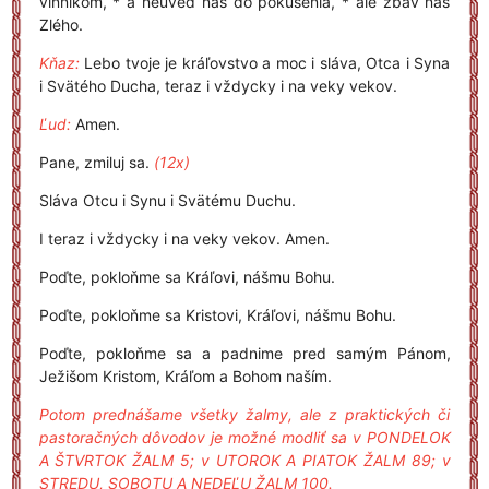
vinníkom, * a neuveď nás do pokušenia, * ale zbav nás
Zlého.
Kňaz:
Lebo tvoje je kráľovstvo a moc i sláva, Otca i Syna
i Svätého Ducha, teraz i vždycky i na veky vekov.
Ľud:
Amen.
Pane, zmiluj sa.
(12x)
Sláva Otcu i Synu i Svätému Duchu.
I teraz i vždycky i na veky vekov. Amen.
Poďte, pokloňme sa Kráľovi, nášmu Bohu.
Poďte, pokloňme sa Kristovi, Kráľovi, nášmu Bohu.
Poďte, pokloňme sa a padnime pred samým Pánom,
Ježišom Kristom, Kráľom a Bohom naším.
Potom prednášame všetky žalmy, ale z praktických či
pastoračných dôvodov je možné modliť sa v PONDELOK
A ŠTVRTOK ŽALM 5; v UTOROK A PIATOK ŽALM 89; v
STREDU, SOBOTU A NEDEĽU ŽALM 100.