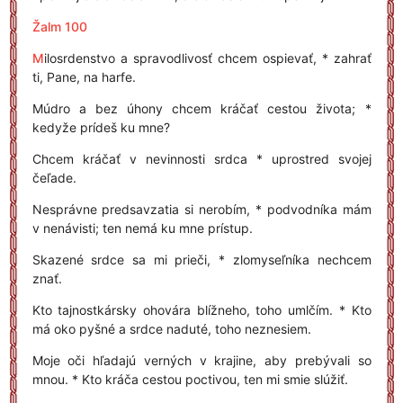
Žalm 100
M
ilosrdenstvo a spravodlivosť chcem ospievať, * zahrať
ti, Pane, na harfe.
Múdro a bez úhony chcem kráčať cestou života; *
kedyže prídeš ku mne?
Chcem kráčať v nevinnosti srdca * uprostred svojej
čeľade.
Nesprávne predsavzatia si nerobím, * podvodníka mám
v nenávisti; ten nemá ku mne prístup.
Skazené srdce sa mi prieči, * zlomyseľníka nechcem
znať.
Kto tajnostkársky ohovára blížneho, toho umlčím. * Kto
má oko pyšné a srdce naduté, toho neznesiem.
Moje oči hľadajú verných v krajine, aby prebývali so
mnou. * Kto kráča cestou poctivou, ten mi smie slúžiť.