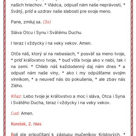
našich hriechov. * Vládca, odpusť nám naše neprávosti, *
Svätý, príď a uzdrav naše slabosti pre svoje meno.
Pane, zmiluj sa.
(3x)
Sláva Otcu i Synu i Svätému Duchu.
I teraz i vždycky i na veky vekov. Amen.
Otče náš, ktorý si na nebesiach, * posväť sa meno tvoje,
* príď kráľovstvo tvoje, * buď vôľa tvoja ako v nebi, tak i
na zemi. * Chlieb náš každodenný daj nám dnes * a
odpusť nám naše viny, * ako i my odpúšťame svojim
vinníkom, * a neuveď nás do pokušenia, * ale zbav nás
Zlého.
Kňaz:
Lebo tvoje je kráľovstvo a moc i sláva, Otca i Syna
i Svätého Ducha, teraz i vždycky i na veky vekov.
Ľud:
Amen.
Kondak, 2. hlas
B
oli ste pripočítaní k zástupu mučeníkov Kristových, *