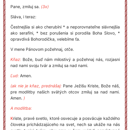
Pane, zmiluj sa.
(3x)
Sláva, i teraz:
Čestnejšia si ako cherubíni * a neporovnateľne slávnejšia
ako serafíni, * bez porušenia si porodila Boha Slovo, *
opravdivá Bohorodička, velebíme ťa.
V mene Pánovom požehnaj, otče.
Kňaz:
Bože, buď nám milostivý a požehnaj nás, rozjasni
nad nami svoju tvár a zmiluj sa nad nami.
Ľud:
Amen.
(ak nie je kňaz, prednášaj:
Pane Ježišu Kriste, Bože náš,
pre modlitby našich svätých otcov zmiluj sa nad nami.
Amen.
)
A modlitba:
K
riste, pravé svetlo, ktoré osvecuje a posväcuje každého
človeka prichádzajúceho na svet, nech sa ukáže na nás