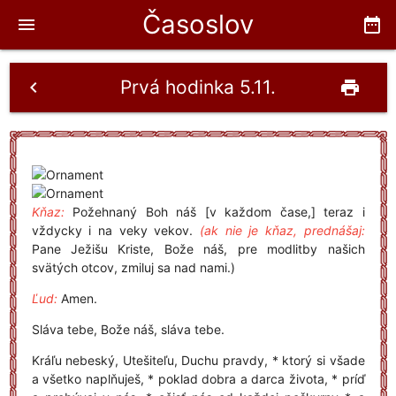
Časoslov
menu
date_range
Prvá hodinka 5.11.
chevron_left
print
Kňaz:
Požehnaný Boh náš [v každom čase,] teraz i
vždycky i na veky vekov.
(ak nie je kňaz, prednášaj:
Pane Ježišu Kriste, Bože náš, pre modlitby našich
svätých otcov, zmiluj sa nad nami.)
Ľud:
Amen.
Sláva tebe, Bože náš, sláva tebe.
Kráľu nebeský, Utešiteľu, Duchu pravdy, * ktorý si všade
a všetko naplňuješ, * poklad dobra a darca života, * príď