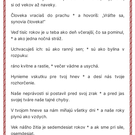
si od vekov až naveky.
Človeka vraciaš do prachu * a hovoríš: „Vráťte sa,
synovia človeka!“
Veď tisíc rokov je u teba ako deň včerajší, čo sa pominul,
* a ako jedna nočná stráž.
Uchvacuješ ich: sú ako ranný sen; * sú ako bylina v
rozpuku:
ráno kvitne a rastie, * večer vädne a usychá.
Hynieme vskutku pre tvoj hnev * a desí nás tvoje
rozhorčenie.
Naše neprávosti si postavil pred svoj zrak * a pred jas
svojej tváre naše tajné chyby.
V tvojom hneve sa nám míňajú všetky dni * a naše roky
plynú ako vzdych.
Vek nášho žitia je sedemdesiat rokov * a ak sme pri sile,
osemdesiat.