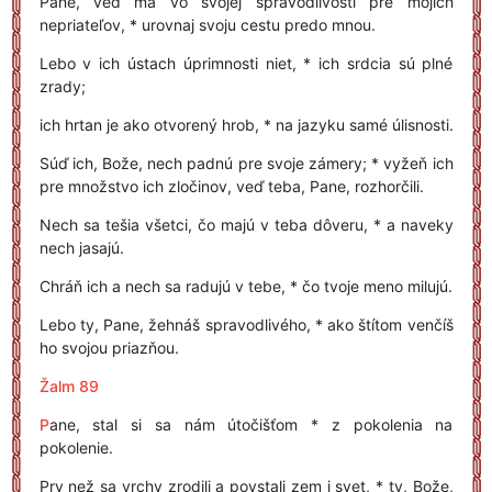
Pane, veď ma vo svojej spravodlivosti pre mojich
nepriateľov, * urovnaj svoju cestu predo mnou.
Lebo v ich ústach úprimnosti niet, * ich srdcia sú plné
zrady;
ich hrtan je ako otvorený hrob, * na jazyku samé úlisnosti.
Súď ich, Bože, nech padnú pre svoje zámery; * vyžeň ich
pre množstvo ich zločinov, veď teba, Pane, rozhorčili.
Nech sa tešia všetci, čo majú v teba dôveru, * a naveky
nech jasajú.
Chráň ich a nech sa radujú v tebe, * čo tvoje meno milujú.
Lebo ty, Pane, žehnáš spravodlivého, * ako štítom venčíš
ho svojou priazňou.
Žalm 89
P
ane, stal si sa nám útočišťom * z pokolenia na
pokolenie.
Prv než sa vrchy zrodili a povstali zem i svet, * ty, Bože,