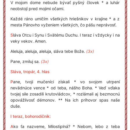
V mojom dome nebude bývať pyšný človek * a luhár
neobstojí pred mojimi očami.
Každé ráno umlčím všetkých hriešnikov v krajine * a z
mesta Pánovho vyženiem všetkých, čo pášu neprávosť.
S
láva Otcu i Synu i Svätému Duchu. I teraz i vždycky i na
veky vekov. Amen.
Aleluja, aleluja, aleluja, sláva tebe Bože.
(3x)
Pane, zmiluj sa.
(3x)
Sláva, tropár, 4. hlas
P
ane, tvoji mučeníci získali * vo svojom utrpení
nevädnúce vence * od teba, nášho Boha. * Veď vďaka
tvojej sile zosadili krutovládcov, * rozlámali aj bezmocnú
opovážlivosť démonov. ** Na ich príhovor spas naše
duše.
I teraz, bohorodičník:
A
ko ťa nazveme, Milostiplná? * Nebom, lebo z teba