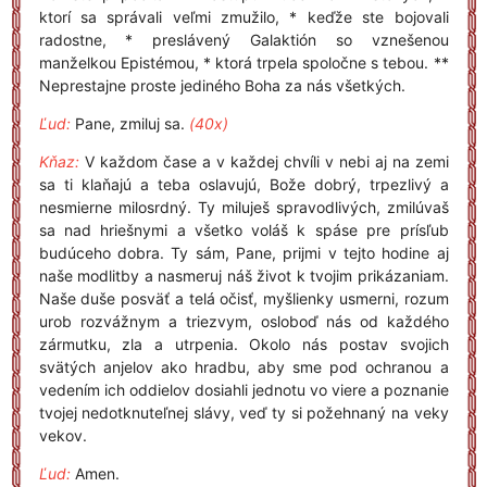
ktorí sa správali veľmi zmužilo, * keďže ste bojovali
radostne, * preslávený Galaktión so vznešenou
manželkou Epistémou, * ktorá trpela spoločne s tebou. **
Neprestajne proste jediného Boha za nás všetkých.
Ľud:
Pane, zmiluj sa.
(40x)
Kňaz:
V každom čase a v každej chvíli v nebi aj na zemi
sa ti klaňajú a teba oslavujú, Bože dobrý, trpezlivý a
nesmierne milosrdný. Ty miluješ spravodlivých, zmilúvaš
sa nad hriešnymi a všetko voláš k spáse pre prísľub
budúceho dobra. Ty sám, Pane, prijmi v tejto hodine aj
naše modlitby a nasmeruj náš život k tvojim prikázaniam.
Naše duše posväť a telá očisť, myšlienky usmerni, rozum
urob rozvážnym a triezvym, osloboď nás od každého
zármutku, zla a utrpenia. Okolo nás postav svojich
svätých anjelov ako hradbu, aby sme pod ochranou a
vedením ich oddielov dosiahli jednotu vo viere a poznanie
tvojej nedotknuteľnej slávy, veď ty si požehnaný na veky
vekov.
Ľud:
Amen.