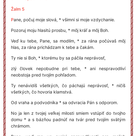
Žalm 5
P
ane, počuj moje slová, * všimni si moje vzdychanie.
Pozoruj moju hlasitú prosbu, * môj kráľ a môj Boh.
Veď ku tebe, Pane, sa modlím, * za rána počúvaš môj
hlas, za rána prichádzam k tebe a čakám.
Ty nie si Boh, * ktorému by sa páčila neprávosť,
zlý človek nepobudne pri tebe, * ani nespravodliví
neobstoja pred tvojím pohľadom.
Ty nenávidíš všetkých, čo páchajú neprávosť, * ničíš
všetkých, čo hovoria klamstvá.
Od vraha a podvodníka * sa odvracia Pán s odporom.
No ja len z tvojej veľkej milosti smiem vstúpiť do tvojho
domu * a s bázňou padnúť na tvár pred tvojím svätým
chrámom.