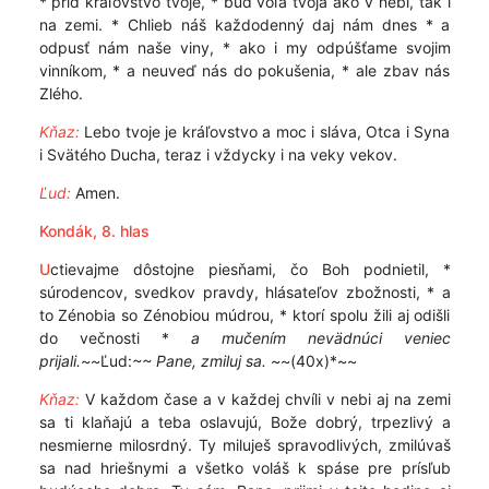
* príď kráľovstvo tvoje, * buď vôľa tvoja ako v nebi, tak i
na zemi. * Chlieb náš každodenný daj nám dnes * a
odpusť nám naše viny, * ako i my odpúšťame svojim
vinníkom, * a neuveď nás do pokušenia, * ale zbav nás
Zlého.
Kňaz:
Lebo tvoje je kráľovstvo a moc i sláva, Otca i Syna
i Svätého Ducha, teraz i vždycky i na veky vekov.
Ľud:
Amen.
Kondák, 8. hlas
U
ctievajme dôstojne piesňami, čo Boh podnietil, *
súrodencov, svedkov pravdy, hlásateľov zbožnosti, * a
to Zénobia so Zénobiou múdrou, * ktorí spolu žili aj odišli
do večnosti *
a mučením nevädnúci veniec
prijali.~~
Ľud:
~~ Pane, zmiluj sa. ~~
(40x)*~~
Kňaz:
V každom čase a v každej chvíli v nebi aj na zemi
sa ti klaňajú a teba oslavujú, Bože dobrý, trpezlivý a
nesmierne milosrdný. Ty miluješ spravodlivých, zmilúvaš
sa nad hriešnymi a všetko voláš k spáse pre prísľub