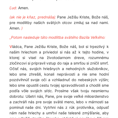
Ľud:
Amen.
(ak nie je kňaz, prednášaj:
Pane Ježišu Kriste, Bože náš,
pre modlitby našich svätých otcov zmiluj sa nad nami.
Amen.
)
_Potom nasleduje táto modlitba svätého Bazila Veľkého:
V
ládca, Pane Ježišu Kriste, Bože náš, bol si trpezlivý k
našim hriechom a priviedol si nás až k tejto hodine, v
ktorej si visel na životodarnom dreve, rozumnému
zločincovi si pripravil vstup do raja a smrťou si zničil smrť.
Očisť nás, svojich hriešnych a nehodných služobníkov,
lebo sme zhrešili, konali neprávosti a nie sme hodní
pozdvihnúť svoje oči a vzhliadnuť do nebeských výšin;
lebo sme opustili cestu tvojej spravodlivosti a chodili sme
podľa vôle svojich sŕdc. Prosíme však tvoju nesmiernu
dobrotu: Ušetri nás, Pane, pre svoje veľké milosrdenstvo
a zachráň nás pre svoje sväté meno, lebo v márnosti sa
pominuli naše dni. Vytrhni nás z rúk protivníka, odpusť
nám naše hriechy a umŕtvi naše telesné zmýšľanie, aby