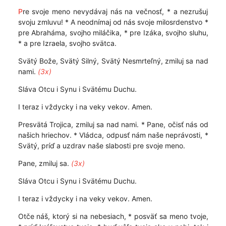
P
re svoje meno nevydávaj nás na večnosť, * a nezrušuj
svoju zmluvu! * A neodnímaj od nás svoje milosrdenstvo *
pre Abraháma, svojho miláčika, * pre Izáka, svojho sluhu,
* a pre Izraela, svojho svätca.
Svätý Bože, Svätý Silný, Svätý Nesmrteľný, zmiluj sa nad
nami.
(3x)
Sláva Otcu i Synu i Svätému Duchu.
I teraz i vždycky i na veky vekov. Amen.
Presvätá Trojica, zmiluj sa nad nami. * Pane, očisť nás od
našich hriechov. * Vládca, odpusť nám naše neprávosti, *
Svätý, príď a uzdrav naše slabosti pre svoje meno.
Pane, zmiluj sa.
(3x)
Sláva Otcu i Synu i Svätému Duchu.
I teraz i vždycky i na veky vekov. Amen.
Otče náš, ktorý si na nebesiach, * posväť sa meno tvoje,