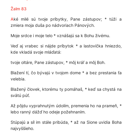
Žalm 83
A
ké milé sú tvoje príbytky, Pane zástupov; * túži a
zmiera moja duša po nádvoriach Pánových.
Moje srdce i moje telo * vznášajú sa k Bohu živému.
Veď aj vrabec si nájde príbytok * a lastovička hniezdo,
kde vkladá svoje mláďatá:
tvoje oltáre, Pane zástupov, * môj kráľ a môj Boh.
Blažení tí, čo bývajú v tvojom dome * a bez prestania ťa
velebia.
Blažený človek, ktorému ty pomáhaš, * keď sa chystá na
svätú púť.
Až pôjdu vyprahnutým údolím, premenia ho na prameň, *
lebo ranný dážď ho odeje požehnaním.
Stúpajú a síl im stále pribúda, * až na Sione uvidia Boha
najvyššieho.