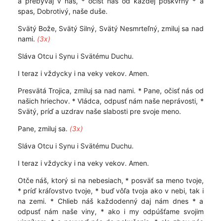
a prebývaj v nás, * očisť nás od každej poškvrny * a
spas, Dobrotivý, naše duše.
Svätý Bože, Svätý Silný, Svätý Nesmrteľný, zmiluj sa nad
nami.
(3x)
Sláva Otcu i Synu i Svätému Duchu.
I teraz i vždycky i na veky vekov. Amen.
Presvätá Trojica, zmiluj sa nad nami. * Pane, očisť nás od
našich hriechov. * Vládca, odpusť nám naše neprávosti, *
Svätý, príď a uzdrav naše slabosti pre svoje meno.
Pane, zmiluj sa.
(3x)
Sláva Otcu i Synu i Svätému Duchu.
I teraz i vždycky i na veky vekov. Amen.
Otče náš, ktorý si na nebesiach, * posväť sa meno tvoje,
* príď kráľovstvo tvoje, * buď vôľa tvoja ako v nebi, tak i
na zemi. * Chlieb náš každodenný daj nám dnes * a
odpusť nám naše viny, * ako i my odpúšťame svojim