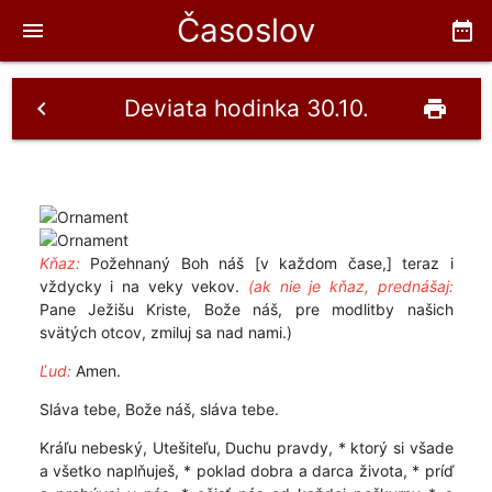
Časoslov
menu
date_range
Deviata hodinka 30.10.
chevron_left
print
Kňaz:
Požehnaný Boh náš [v každom čase,] teraz i
vždycky i na veky vekov.
(ak nie je kňaz, prednášaj:
Pane Ježišu Kriste, Bože náš, pre modlitby našich
svätých otcov, zmiluj sa nad nami.)
Ľud:
Amen.
Sláva tebe, Bože náš, sláva tebe.
Kráľu nebeský, Utešiteľu, Duchu pravdy, * ktorý si všade
a všetko naplňuješ, * poklad dobra a darca života, * príď