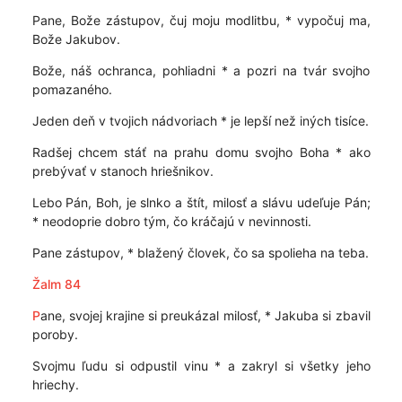
Pane, Bože zástupov, čuj moju modlitbu, * vypočuj ma,
Bože Jakubov.
Bože, náš ochranca, pohliadni * a pozri na tvár svojho
pomazaného.
Jeden deň v tvojich nádvoriach * je lepší než iných tisíce.
Radšej chcem stáť na prahu domu svojho Boha * ako
prebývať v stanoch hriešnikov.
Lebo Pán, Boh, je slnko a štít, milosť a slávu udeľuje Pán;
* neodoprie dobro tým, čo kráčajú v nevinnosti.
Pane zástupov, * blažený človek, čo sa spolieha na teba.
Žalm 84
P
ane, svojej krajine si preukázal milosť, * Jakuba si zbavil
poroby.
Svojmu ľudu si odpustil vinu * a zakryl si všetky jeho
hriechy.