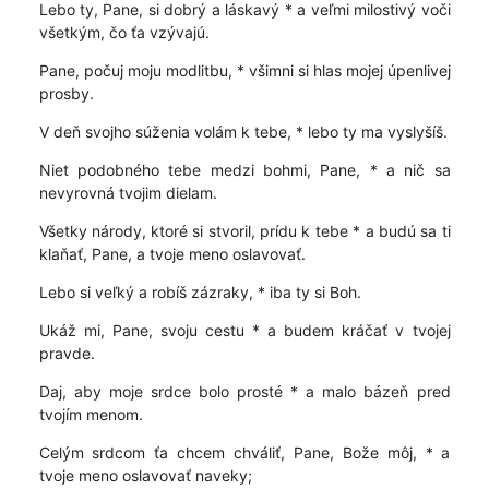
Lebo ty, Pane, si dobrý a láskavý * a veľmi milostivý voči
všetkým, čo ťa vzývajú.
Pane, počuj moju modlitbu, * všimni si hlas mojej úpenlivej
prosby.
V deň svojho súženia volám k tebe, * lebo ty ma vyslyšíš.
Niet podobného tebe medzi bohmi, Pane, * a nič sa
nevyrovná tvojim dielam.
Všetky národy, ktoré si stvoril, prídu k tebe * a budú sa ti
klaňať, Pane, a tvoje meno oslavovať.
Lebo si veľký a robíš zázraky, * iba ty si Boh.
Ukáž mi, Pane, svoju cestu * a budem kráčať v tvojej
pravde.
Daj, aby moje srdce bolo prosté * a malo bázeň pred
tvojím menom.
Celým srdcom ťa chcem chváliť, Pane, Bože môj, * a
tvoje meno oslavovať naveky;