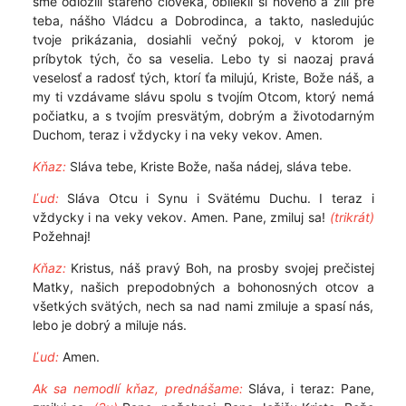
sme odložili starého človeka, obliekli si nového a žili pre
teba, nášho Vládcu a Dobrodinca, a takto, nasledujúc
tvoje prikázania, dosiahli večný pokoj, v ktorom je
príbytok tých, čo sa veselia. Lebo ty si naozaj pravá
veselosť a radosť tých, ktorí ťa milujú, Kriste, Bože náš, a
my ti vzdávame slávu spolu s tvojím Otcom, ktorý nemá
počiatku, a s tvojím presvätým, dobrým a životodarným
Duchom, teraz i vždycky i na veky vekov. Amen.
Kňaz:
Sláva tebe, Kriste Bože, naša nádej, sláva tebe.
Ľud:
Sláva Otcu i Synu i Svätému Duchu. I teraz i
vždycky i na veky vekov. Amen. Pane, zmiluj sa!
(trikrát)
Požehnaj!
Kňaz:
Kristus, náš pravý Boh, na prosby svojej prečistej
Matky, našich prepodobných a bohonosných otcov a
všetkých svätých, nech sa nad nami zmiluje a spasí nás,
lebo je dobrý a miluje nás.
Ľud:
Amen.
Ak sa nemodlí kňaz, prednášame:
Sláva, i teraz: Pane,