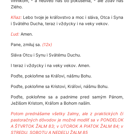
vinníkom, * a neuveď nás do pokušenia, * ale zbav nás
Zlého.
Kňaz:
Lebo tvoje je kráľovstvo a moc i sláva, Otca i Syna
i Svätého Ducha, teraz i vždycky i na veky vekov.
Ľud:
Amen.
Pane, zmiluj sa.
(12x)
Sláva Otcu i Synu i Svätému Duchu.
I teraz i vždycky i na veky vekov. Amen.
Poďte, pokloňme sa Kráľovi, nášmu Bohu.
Poďte, pokloňme sa Kristovi, Kráľovi, nášmu Bohu.
Poďte, pokloňme sa a padnime pred samým Pánom,
Ježišom Kristom, Kráľom a Bohom naším.
Potom prednášame všetky žalmy, ale z praktických či
pastoračných dôvodov je možné modliť sa v PONDELOK
A ŠTVRTOK ŽALM 83; v UTOROK A PIATOK ŽALM 84; v
STREDU, SOBOTU A NEDEĽU ŽALM 85