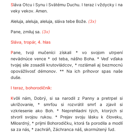
S
láva Otcu i Synu i Svätému Duchu. I teraz i vždycky i na
veky vekov. Amen.
Aleluja, aleluja, aleluja, sláva tebe Bože.
(3x)
Pane, zmiluj sa.
(3x)
Sláva, tropár, 4. hlas
P
ane, tvoji mučeníci získali * vo svojom utrpení
nevädnúce vence * od teba, nášho Boha. * Veď vďaka
tvojej sile zosadili krutovládcov, * rozlámali aj bezmocnú
opovážlivosť démonov. ** Na ich príhovor spas naše
duše.
I teraz, bohorodičník:
K
vôli nám, Dobrý, si sa narodil z Panny a pretrpel si
ukrižovanie, * smrťou si rozvrátil smrť a zjavil si
vzkriesenie ako Boh. * Neprehliadni tých, ktorých si
stvoril svojou rukou. * Prejav svoju lásku k človeku,
Milosrdný, * prijmi Bohorodičku, ktorá ťa porodila a modlí
sa za nás, * zachráň, Záchranca náš, skormútený ľud.