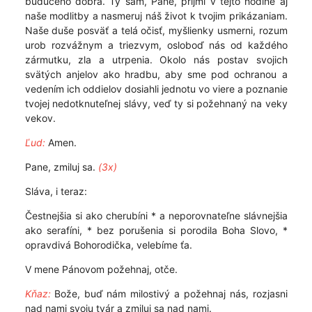
budúceho dobra. Ty sám, Pane, prijmi v tejto hodine aj
naše modlitby a nasmeruj náš život k tvojim prikázaniam.
Naše duše posväť a telá očisť, myšlienky usmerni, rozum
urob rozvážnym a triezvym, osloboď nás od každého
zármutku, zla a utrpenia. Okolo nás postav svojich
svätých anjelov ako hradbu, aby sme pod ochranou a
vedením ich oddielov dosiahli jednotu vo viere a poznanie
tvojej nedotknuteľnej slávy, veď ty si požehnaný na veky
vekov.
Ľud:
Amen.
Pane, zmiluj sa.
(3x)
Sláva, i teraz:
Čestnejšia si ako cherubíni * a neporovnateľne slávnejšia
ako serafíni, * bez porušenia si porodila Boha Slovo, *
opravdivá Bohorodička, velebíme ťa.
V mene Pánovom požehnaj, otče.
Kňaz:
Bože, buď nám milostivý a požehnaj nás, rozjasni
nad nami svoju tvár a zmiluj sa nad nami.