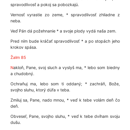
spravodlivosť a pokoj sa pobozkajú.
Vernosť vyrastie zo zeme, * spravodlivosť zhliadne z
neba.
Veď Pán dá požehnanie * a svoje plody vydá naša zem.
Pred ním bude kráčať spravodlivosť * a po stopách jeho
krokov spása.
Žalm 85
N
akloň, Pane, svoj sluch a vyslyš ma, * lebo som biedny
a chudobný.
Ochraňuj ma, lebo som ti oddaný; * zachráň, Bože,
svojho sluhu, ktorý dúfa v teba.
Zmiluj sa, Pane, nado mnou, * veď k tebe volám deň čo
deň.
Obveseľ, Pane, svojho sluhu, * veď k tebe dvíham svoju
dušu.