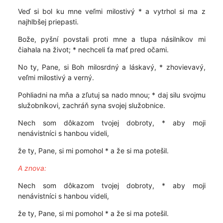
Veď si bol ku mne veľmi milostivý * a vytrhol si ma z
najhlbšej priepasti.
Bože, pyšní povstali proti mne a tlupa násilníkov mi
čiahala na život; * nechceli ťa mať pred očami.
No ty, Pane, si Boh milosrdný a láskavý, * zhovievavý,
veľmi milostivý a verný.
Pohliadni na mňa a zľutuj sa nado mnou; * daj silu svojmu
služobníkovi, zachráň syna svojej služobnice.
Nech som dôkazom tvojej dobroty, * aby moji
nenávistníci s hanbou videli,
že ty, Pane, si mi pomohol * a že si ma potešil.
A znova:
Nech som dôkazom tvojej dobroty, * aby moji
nenávistníci s hanbou videli,
že ty, Pane, si mi pomohol * a že si ma potešil.