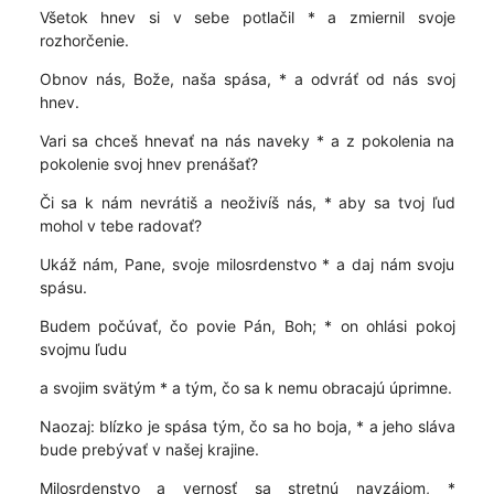
Všetok hnev si v sebe potlačil * a zmiernil svoje
rozhorčenie.
Obnov nás, Bože, naša spása, * a odvráť od nás svoj
hnev.
Vari sa chceš hnevať na nás naveky * a z pokolenia na
pokolenie svoj hnev prenášať?
Či sa k nám nevrátiš a neoživíš nás, * aby sa tvoj ľud
mohol v tebe radovať?
Ukáž nám, Pane, svoje milosrdenstvo * a daj nám svoju
spásu.
Budem počúvať, čo povie Pán, Boh; * on ohlási pokoj
svojmu ľudu
a svojim svätým * a tým, čo sa k nemu obracajú úprimne.
Naozaj: blízko je spása tým, čo sa ho boja, * a jeho sláva
bude prebývať v našej krajine.
Milosrdenstvo a vernosť sa stretnú navzájom, *