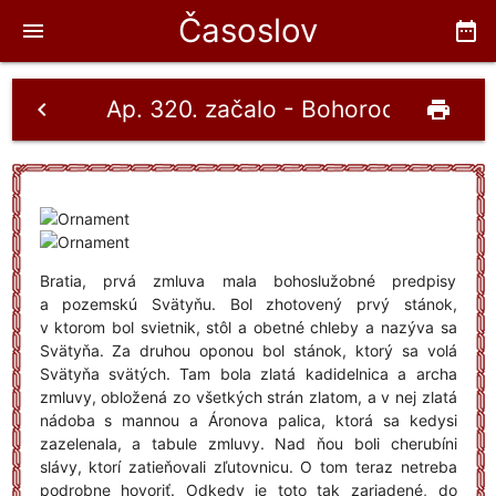
Časoslov
menu
date_range
Ap. 320. začalo - Bohorodičke 6.10.
chevron_left
print
Bratia, prvá zmluva mala bohoslužobné predpisy
a pozemskú Svätyňu. Bol zhotovený prvý stánok,
v ktorom bol svietnik, stôl a obetné chleby a nazýva sa
Svätyňa. Za druhou oponou bol stánok, ktorý sa volá
Svätyňa svätých. Tam bola zlatá kadidelnica a archa
zmluvy, obložená zo všetkých strán zlatom, a v nej zlatá
nádoba s mannou a Áronova palica, ktorá sa kedysi
zazelenala, a tabule zmluvy. Nad ňou boli cherubíni
slávy, ktorí zatieňovali zľutovnicu. O tom teraz netreba
podrobne hovoriť. Odkedy je toto tak zariadené, do