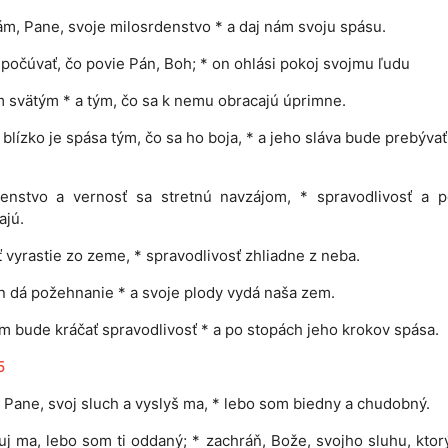
m, Pane, svoje milosrdenstvo * a daj nám svoju spásu.
očúvať, čo povie Pán, Boh; * on ohlási pokoj svojmu ľudu
m svätým * a tým, čo sa k nemu obracajú úprimne.
 blízko je spása tým, čo sa ho boja, * a jeho sláva bude prebývať
denstvo a vernosť sa stretnú navzájom, * spravodlivosť a p
ajú.
 vyrastie zo zeme, * spravodlivosť zhliadne z neba.
 dá požehnanie * a svoje plody vydá naša zem.
m bude kráčať spravodlivosť * a po stopách jeho krokov spása.
5
, Pane, svoj sluch a vyslyš ma, * lebo som biedny a chudobný.
j ma, lebo som ti oddaný; * zachráň, Bože, svojho sluhu, ktor