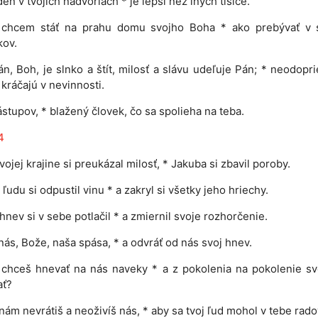
eň v tvojich nádvoriach * je lepší než iných tisíce.
 chcem stáť na prahu domu svojho Boha * ako prebývať v 
kov.
n, Boh, je slnko a štít, milosť a slávu udeľuje Pán; * neodopr
 kráčajú v nevinnosti.
stupov, * blažený človek, čo sa spolieha na teba.
4
vojej krajine si preukázal milosť, * Jakuba si zbavil poroby.
ľudu si odpustil vinu * a zakryl si všetky jeho hriechy.
hnev si v sebe potlačil * a zmiernil svoje rozhorčenie.
ás, Bože, naša spása, * a odvráť od nás svoj hnev.
 chceš hnevať na nás naveky * a z pokolenia na pokolenie s
ať?
 nám nevrátiš a neoživíš nás, * aby sa tvoj ľud mohol v tebe rado