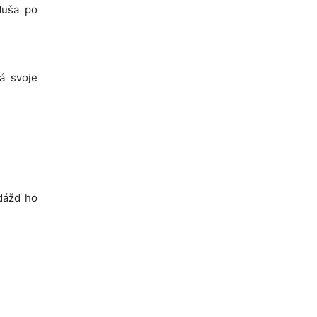
duša po
á svoje
dážď ho