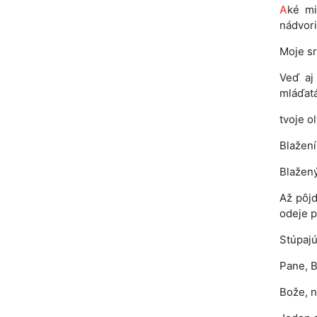
A
ké mi
nádvor
Moje sr
Veď aj
mláďatá
tvoje o
Blažení
Blažený
Až pôj
odeje 
Stúpajú
Pane, B
Bože, n