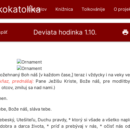
okatolíka
Časoslov
Knižnica
Tolkovánije
O proje
Deviata hodinka 1.10.
print
späť
ožehnaný Boh náš [v každom čase,] teraz i vždycky i na veky v
kňaz, prednášaj:
Pane Ježišu Kriste, Bože náš, pre modlitby
 otcov, zmiluj sa nad nami.)
en.
ebe, Bože náš, sláva tebe.
ebeský, Utešiteľu, Duchu pravdy, * ktorý si všade a všetko napl
dobra a darca života, * príď a prebývaj v nás, * očisť nás o