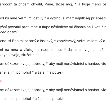
srdcom ťa chcem chváliť, Pane, Bože môj, * a tvoje meno os
;
bol ku mne veľmi milostivý * a vytrhol si ma z najhlbšej priepasti
yšní povstali proti mne a tlupa násilníkov mi čiahala na život; * 
pred očami.
Pane, si Boh milosrdný a láskavý, * zhovievavý, veľmi milostivý a
dni na mňa a zľutuj sa nado mnou; * daj silu svojmu služob
 syna svojej služobnice.
m dôkazom tvojej dobroty, * aby moji nenávistníci s hanbou vid
Pane, si mi pomohol * a že si ma potešil.
:
m dôkazom tvojej dobroty, * aby moji nenávistníci s hanbou vid
Pane, si mi pomohol * a že si ma potešil.