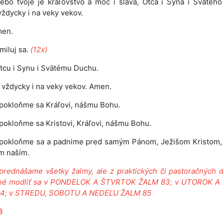
ebo tvoje je kráľovstvo a moc i sláva, Otca i Syna i Svätéh
 vždycky i na veky vekov.
en.
miluj sa.
(12x)
tcu i Synu i Svätému Duchu.
 i vždycky i na veky vekov. Amen.
pokloňme sa Kráľovi, nášmu Bohu.
pokloňme sa Kristovi, Kráľovi, nášmu Bohu.
 pokloňme sa a padnime pred samým Pánom, Ježišom Kristom,
m naším.
prednášame všetky žalmy, ale z praktických či pastoračných 
né modliť sa v PONDELOK A ŠTVRTOK ŽALM 83; v UTOROK A
4; v STREDU, SOBOTU A NEDEĽU ŽALM 85
3