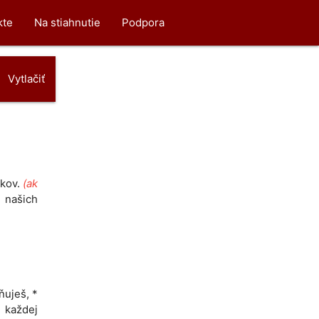
kte
Na stiahnutie
Podpora
Vytlačiť
ekov.
(ak
 našich
ňuješ, *
d každej