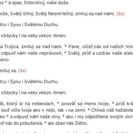
y * a spas, Dobrotivý, naše duše.
ože, Svätý Silný, Svätý Nesmrteľný, zmiluj sa nad nami.
(3x)
tcu i Synu i Svätému Duchu.
 i vždycky i na veky vekov. Amen.
á Trojica, zmiluj sa nad nami. * Pane, očisť nás od našich hri
 odpusť nám naše neprávosti, * Svätý, príď a uzdrav naše slab
meno.
miluj sa.
(3x)
tcu i Synu i Svätému Duchu.
 i vždycky i na veky vekov. Amen.
š, ktorý si na nebesiach, * posväť sa meno tvoje, * príď kr
* buď vôľa tvoja ako v nebi, tak i na zemi. * Chlieb náš každod
s * a odpusť nám naše viny, * ako i my odpúšťame svojim vin
ď nás do pokušenia, * ale zbav nás Zlého.