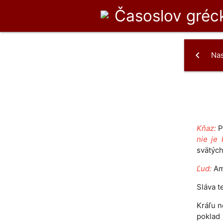
Časoslov
gréck
chevron_left
Na
Kňaz:
P
nie je 
svätých
Ľud:
Am
Sláva t
Kráľu n
poklad 