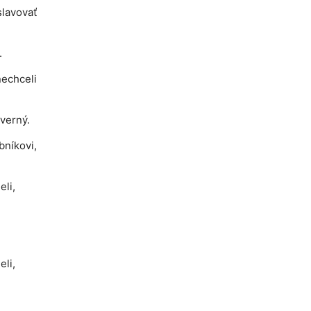
lavovať
.
nechceli
 verný.
níkovi,
eli,
eli,