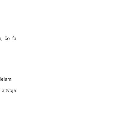
m, čo ťa
ielam.
 a tvoje