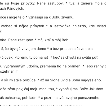
lé sú tvoje príbytky, Pane zástupov; * túži a zmiera moja 
iach Pánových.
dce i moje telo * vznášajú sa k Bohu živému.
 vrabec si nájde príbytok * a lastovička hniezdo, kde vklad
:
ltáre, Pane zástupov, * môj kráľ a môj Boh.
 tí, čo bývajú v tvojom dome * a bez prestania ťa velebia.
 človek, ktorému ty pomáhaš, * keď sa chystá na svätú púť.
du vyprahnutým údolím, premenia ho na prameň, * lebo ranný 
požehnaním.
 a síl im stále pribúda, * až na Sione uvidia Boha najvyššieho.
ože zástupov, čuj moju modlitbu, * vypočuj ma, Bože Jakubov.
áš ochranca, pohliadni * a pozri na tvár svojho pomazaného.