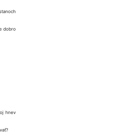
stanoch
ie dobro
voj hnev
vať?