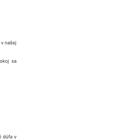
 v našej
okoj sa
ý dúfa v