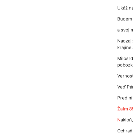
Ukáž ná
Budem p
a svoji
Naozaj:
krajine.
Milosr
pobozk
Vernosť
Veď Pán
Pred ní
Žalm 8
N
akloň
Ochraňu