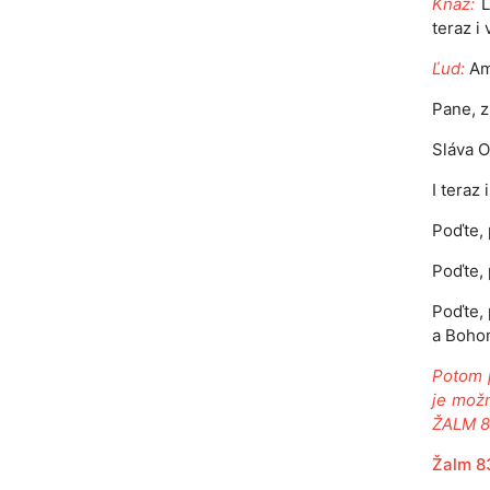
Kňaz:
L
teraz i
Ľud:
Am
Pane, z
Sláva O
I teraz
Poďte, 
Poďte, 
Poďte,
a Boho
Potom 
je mož
ŽALM 8
Žalm 8