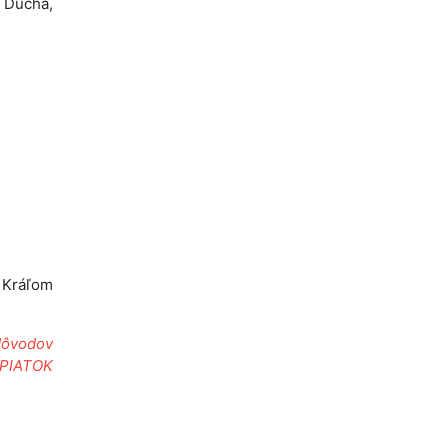
o Ducha,
 Kráľom
dôvodov
 PIATOK