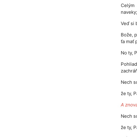
Celým 
naveky
Veď si 
Bože, p
ťa mať 
No ty, 
Pohlia
zachráň
Nech so
že ty, 
A znova
Nech so
že ty, 