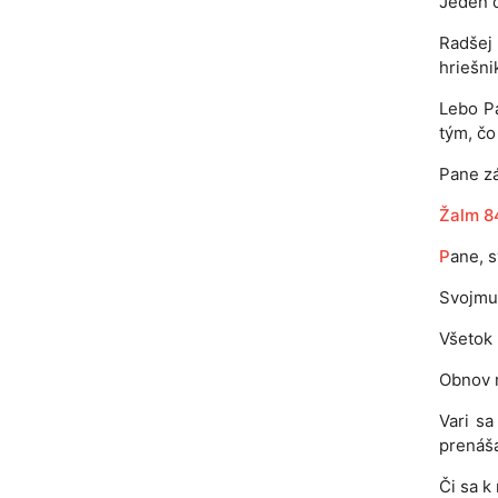
Jeden d
Radšej
hriešni
Lebo Pá
tým, čo
Pane zá
Žalm 8
P
ane, s
Svojmu 
Všetok 
Obnov n
Vari sa
prenáš
Či sa k