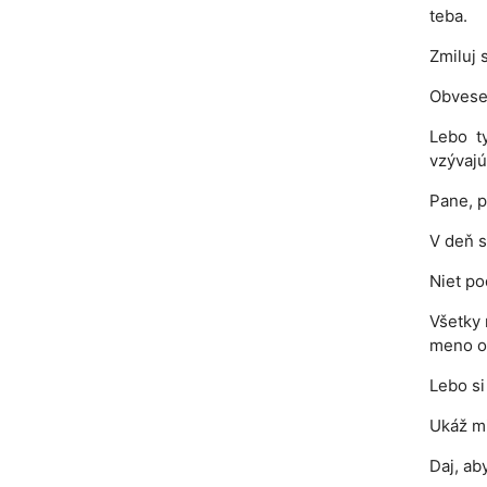
teba.
Zmiluj 
Obveseľ
Lebo ty
vzývajú
Pane, p
V deň s
Niet po
Všetky 
meno o
Lebo si 
Ukáž mi
Daj, ab