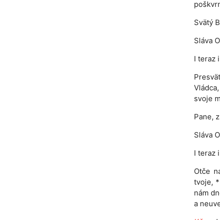
poškvrn
Svätý B
Sláva O
I teraz
Presvät
Vládca,
svoje 
Pane, z
Sláva O
I teraz
Otče ná
tvoje, 
nám dne
a neuve