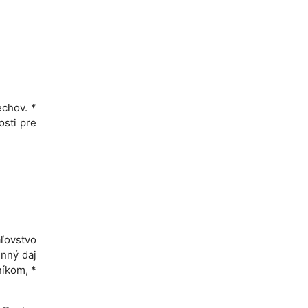
echov. *
osti pre
áľovstvo
enný daj
níkom, *