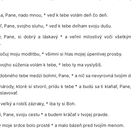
sa, Pane, nado mnou, * veď k tebe volám deň čo deň.
, Pane, svojho sluhu, * veď k tebe dvíham svoju dušu.
, Pane, si dobrý a láskavý * a veľmi milostivý voči všetký
.
očuj moju modlitbu, * všimni si hlas mojej úpenlivej prosby.
vojho súženia volám k tebe, * lebo ty ma vyslyšíš.
dobného tebe medzi bohmi, Pane, * a nič sa nevyrovná tvojim d
národy, ktoré si stvoril, prídu k tebe * a budú sa ti klaňať, Pane,
slavovať.
veľký a robíš zázraky, * iba ty si Boh.
, Pane, svoju cestu * a budem kráčať v tvojej pravde.
y moje srdce bolo prosté * a malo bázeň pred tvojím menom.