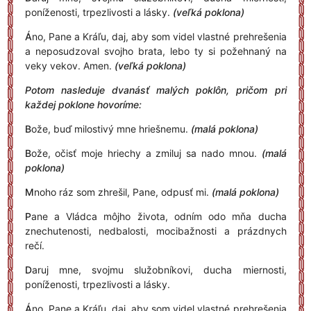
poníženosti, trpezlivosti a lásky.
(veľká poklona)
Á
no, Pane a Kráľu, daj, aby som videl vlastné prehrešenia
a neposudzoval svojho brata, lebo ty si požehnaný na
veky vekov. Amen.
(veľká poklona)
Potom nasleduje dvanásť malých poklôn, pričom pri
každej poklone hovoríme:
B
ože, buď milostivý mne hriešnemu.
(malá poklona)
B
ože, očisť moje hriechy a zmiluj sa nado mnou.
(malá
poklona)
M
noho ráz som zhrešil, Pane, odpusť mi.
(malá poklona)
P
ane a Vládca môjho života, odním odo mňa ducha
znechutenosti, nedbalosti, mocibažnosti a prázdnych
rečí.
D
aruj mne, svojmu služobníkovi, ducha miernosti,
poníženosti, trpezlivosti a lásky.
Á
no, Pane a Kráľu, daj, aby som videl vlastné prehrešenia