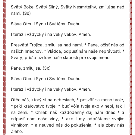
S
vätý Bože, Svätý Silný, Svätý Nesmrteľný, zmiluj sa nad
nami.
(3x)
S
láva Otcu i Synu i Svätému Duchu.
I
teraz i vždycky i na veky vekov. Amen.
P
resvätá Trojica, zmiluj sa nad nami. * Pane, očisť nás od
našich hriechov. * Vládca, odpusť nám naše neprávosti, *
Svätý, príď a uzdrav naše slabosti pre svoje meno.
P
ane, zmiluj sa.
(3x)
S
láva Otcu i Synu i Svätému Duchu.
I
teraz i vždycky i na veky vekov. Amen.
O
tče náš, ktorý si na nebesiach, * posväť sa meno tvoje,
* príď kráľovstvo tvoje, * buď vôľa tvoja ako v nebi, tak i
na zemi. * Chlieb náš každodenný daj nám dnes * a
odpusť nám naše viny, * ako i my odpúšťame svojim
vinníkom, * a neuveď nás do pokušenia, * ale zbav nás
Zlého.