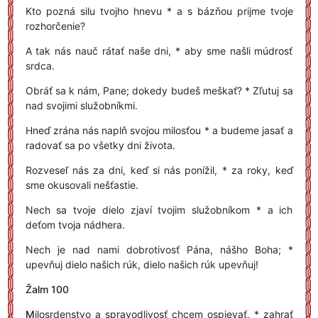
Kto pozná silu tvojho hnevu * a s bázňou prijme tvoje
rozhorčenie?
A tak nás nauč rátať naše dni, * aby sme našli múdrosť
srdca.
Obráť sa k nám, Pane; dokedy budeš meškať? * Zľutuj sa
nad svojimi služobníkmi.
Hneď zrána nás naplň svojou milosťou * a budeme jasať a
radovať sa po všetky dni života.
Rozveseľ nás za dni, keď si nás ponížil, * za roky, keď
sme okusovali nešťastie.
Nech sa tvoje dielo zjaví tvojim služobníkom * a ich
deťom tvoja nádhera.
Nech je nad nami dobrotivosť Pána, nášho Boha; *
upevňuj dielo našich rúk, dielo našich rúk upevňuj!
Žalm 100
M
ilosrdenstvo a spravodlivosť chcem ospievať, * zahrať