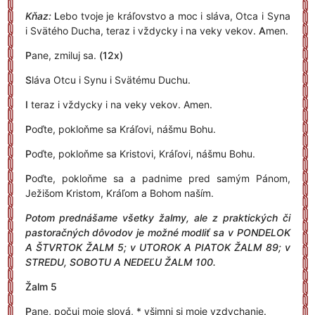
Kňaz:
L
ebo tvoje je kráľovstvo a moc i sláva, Otca i Syna
i Svätého Ducha, teraz i vždycky i na veky vekov.
A
men.
P
ane, zmiluj sa.
(12x)
S
láva Otcu i Synu i Svätému Duchu.
I
teraz i vždycky i na veky vekov. Amen.
P
oďte, pokloňme sa Kráľovi, nášmu Bohu.
P
oďte, pokloňme sa Kristovi, Kráľovi, nášmu Bohu.
P
oďte, pokloňme sa a padnime pred samým Pánom,
Ježišom Kristom, Kráľom a Bohom naším.
Potom prednášame všetky žalmy, ale z praktických či
pastoračných dôvodov je možné modliť sa v PONDELOK
A ŠTVRTOK ŽALM 5; v UTOROK A PIATOK ŽALM 89; v
STREDU, SOBOTU A NEDEĽU ŽALM 100.
Žalm 5
P
ane, počuj moje slová, * všimni si moje vzdychanie.