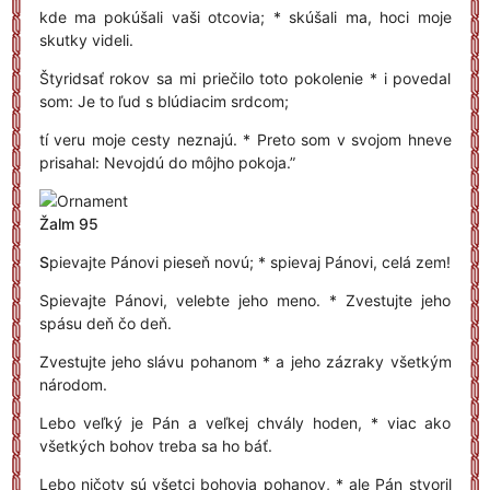
kde ma pokúšali vaši otcovia; * skúšali ma, hoci moje
skutky videli.
Štyridsať rokov sa mi priečilo toto pokolenie * i povedal
som: Je to ľud s blúdiacim srdcom;
tí veru moje cesty neznajú. * Preto som v svojom hneve
prisahal: Nevojdú do môjho pokoja.”
Žalm 95
S
pievajte Pánovi pieseň novú; * spievaj Pánovi, celá zem!
Spievajte Pánovi, velebte jeho meno. * Zvestujte jeho
spásu deň čo deň.
Zvestujte jeho slávu pohanom * a jeho zázraky všetkým
národom.
Lebo veľký je Pán a veľkej chvály hoden, * viac ako
všetkých bohov treba sa ho báť.
Lebo ničoty sú všetci bohovia pohanov, * ale Pán stvoril