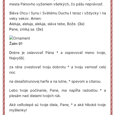
mesta Pánovho vyženiem všetkých, čo pášu neprávosť.
S
láva Otcu i Synu i Svätému Duchu
I
teraz i vždycky i na
veky vekov.
A
men:
A
leluja, aleluja, aleluja, sláva tebe, Bože.
(3x)
P
ane, zmiluj sa.
(3x)
Žalm 91
D
obre je oslavovať Pána * a ospevovať meno tvoje,
Najvyšší;
za rána zvestovať tvoju dobrotu * a tvoju vernosť celú
noc
na desaťstrunovej harfe a na lutne, * spevom a citarou.
Lebo tvoje počínanie, Pane, ma napĺňa radosťou * a
plesám nad dielami tvojich rúk.
Aké veľkolepé sú tvoje diela, Pane, * a aké hlboké tvoje
myšlienky!