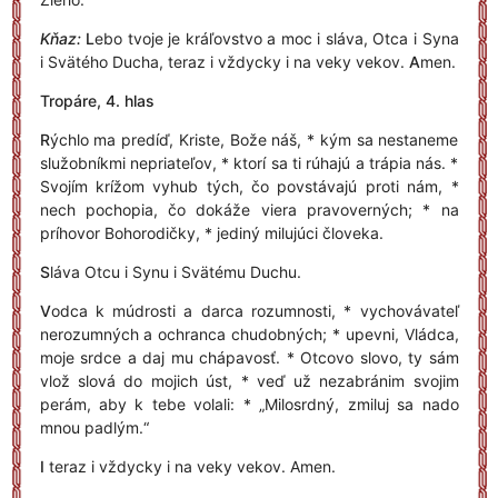
Kňaz:
L
ebo tvoje je kráľovstvo a moc i sláva, Otca i Syna
i Svätého Ducha, teraz i vždycky i na veky vekov.
A
men.
Tropáre, 4. hlas
R
ýchlo ma predíď, Kriste, Bože náš, * kým sa nestaneme
služobníkmi nepriateľov, * ktorí sa ti rúhajú a trápia nás. *
Svojím krížom vyhub tých, čo povstávajú proti nám, *
nech pochopia, čo dokáže viera pravoverných; * na
príhovor Bohorodičky, * jediný milujúci človeka.
S
láva Otcu i Synu i Svätému Duchu.
V
odca k múdrosti a darca rozumnosti, * vychovávateľ
nerozumných a ochranca chudobných; * upevni, Vládca,
moje srdce a daj mu chápavosť. * Otcovo slovo, ty sám
vlož slová do mojich úst, * veď už nezabránim svojim
perám, aby k tebe volali: * „Milosrdný, zmiluj sa nado
mnou padlým.“
I
teraz i vždycky i na veky vekov. Amen.