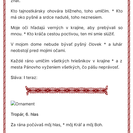
znať.
Kto tajnostkársky ohovára blížneho, toho umlčím. * Kto
má oko pyšné a srdce naduté, toho neznesiem.
Moje oči hľadajú verných v krajine, aby prebývali so
mnou. * Kto kráča cestou poctivou, ten mi smie slúžiť.
V mojom dome nebude bývať pyšný človek * a luhár
neobstojí pred mojimi očami.
Každé ráno umlčím všetkých hriešnikov v krajine * a z
mesta Pánovho vyženiem všetkých, čo pášu neprávosť.
S
láva:
I
teraz:
Tropár, 6. hlas
Z
a rána počúvaš môj hlas, * môj Kráľ a môj Boh.