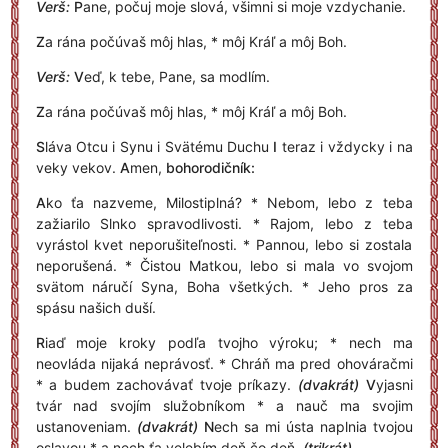
Verš:
P
ane, počuj moje slová, všimni si moje vzdychanie.
Z
a rána počúvaš môj hlas, * môj Kráľ a môj Boh.
Verš:
V
eď, k tebe, Pane, sa modlím.
Z
a rána počúvaš môj hlas, * môj Kráľ a môj Boh.
S
láva Otcu i Synu i Svätému Duchu
I
teraz i vždycky i na
veky vekov.
A
men,
bohorodičník:
A
ko ťa nazveme, Milostiplná? * Nebom, lebo z teba
zažiarilo Slnko spravodlivosti. * Rajom, lebo z teba
vyrástol kvet neporušiteľnosti. * Pannou, lebo si zostala
neporušená. * Čistou Matkou, lebo si mala vo svojom
svätom náručí Syna, Boha všetkých. * Jeho pros za
spásu našich duší.
R
iaď moje kroky podľa tvojho výroku; * nech ma
neovláda nijaká neprávosť. * Chráň ma pred ohováračmi
* a budem zachovávať tvoje príkazy.
(dvakrát)
V
yjasni
tvár nad svojím služobníkom * a nauč ma svojim
ustanoveniam.
(dvakrát)
N
ech sa mi ústa naplnia tvojou
oslavou * a nech ťa velebím deň čo deň.
(trikrát)