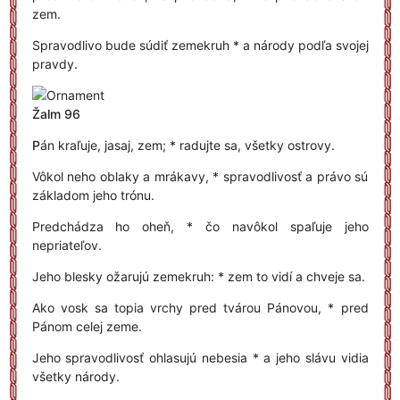
zem.
Spravodlivo bude súdiť zemekruh * a národy podľa svojej
pravdy.
Žalm 96
P
án kraľuje, jasaj, zem; * radujte sa, všetky ostrovy.
Vôkol neho oblaky a mrákavy, * spravodlivosť a právo sú
základom jeho trónu.
Predchádza ho oheň, * čo navôkol spaľuje jeho
nepriateľov.
Jeho blesky ožarujú zemekruh: * zem to vidí a chveje sa.
Ako vosk sa topia vrchy pred tvárou Pánovou, * pred
Pánom celej zeme.
Jeho spravodlivosť ohlasujú nebesia * a jeho slávu vidia
všetky národy.