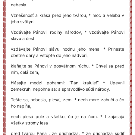
nebesia.
Vznešenosť a krása pred jeho tvárou, * moc a veleba v
jeho svätyni.
Vzdávajte Pánovi, rodiny národov, * vzdávajte Pánovi
slávu a česť,
vzdávajte Pánovi slávu hodnu jeho mena. * Prineste
obetné dary a vstúpte do jeho nádvorí,
klaňajte sa Pánovi v posvätnom rúchu. * Chvej sa pred
ním, celá zem,
hlásajte medzi pohanmi: “Pán kraľuje!” * Upevnil
zemekruh, nepohne sa; a spravodlivo súdi národy.
Tešte sa, nebesia, plesaj, zem; * nech more zahučí a čo
ho napĺňa,
nech plesá pole a všetko, čo je na ňom. * I zajasajú
všetky stromy lesa
pred tvárou Pána , že prichádza, * že prichádza súdiť