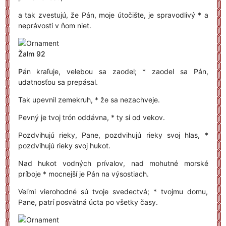
a tak zvestujú, že Pán, moje útočište, je spravodlivý * a
neprávosti v ňom niet.
Žalm 92
P
án kraľuje, velebou sa zaodel; * zaodel sa Pán,
udatnosťou sa prepásal.
Tak upevnil zemekruh, * že sa nezachveje.
Pevný je tvoj trón oddávna, * ty si od vekov.
Pozdvihujú rieky, Pane, pozdvihujú rieky svoj hlas, *
pozdvihujú rieky svoj hukot.
Nad hukot vodných prívalov, nad mohutné morské
príboje * mocnejší je Pán na výsostiach.
Veľmi vierohodné sú tvoje svedectvá; * tvojmu domu,
Pane, patrí posvätná úcta po všetky časy.