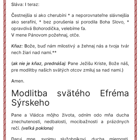
S
láva:
I
teraz:
Č
estnejšia si ako cherubíni * a neporovnateľne slávnejšia
ako serafíni, * bez porušenia si porodila Boha Slovo, *
opravdivá Bohorodička, velebíme ťa.
V
mene Pánovom požehnaj, otče.
Kňaz:
B
ože, buď nám milostivý a žehnaj nás a tvoja tvár
nech žiari nad nami.**
(
ak nie je kňaz, prednášaj:
P
ane Ježišu Kriste, Bože náš,
pre modlitby našich svätých otcov zmiluj sa nad nami.
)
A
men.
Modlitba svätého Efréma
Sýrskeho
P
ane a Vládca môjho života, odním odo mňa ducha
znechutenosti, nedbalosti, mocibažnosti a prázdnych
rečí.
(veľká poklona)
D
aruj mne, svojmu služobníkovi, ducha miernosti,