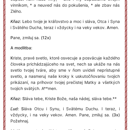
vinníkom, * a neuveď nás do pokušenia, * ale zbav nás
Zlého.
Kňaz:
L
ebo tvoje je kráľovstvo a moc i sláva, Otca i Syna
i Svätého Ducha, teraz i vždycky i na veky vekov.
A
men.
P
ane, zmiluj sa.
(12x)
A modlitba:
K
riste, pravé svetlo, ktoré osvecuje a posväcuje každého
človeka prichádzajúceho na svet, nech sa ukáže na nás
svetlo tvojej tváre, aby sme v ňom uvideli neprístupné
svetlo, a nasmeruj naše kroky k uskutočňovaniu tvojich
prikázaní, na príhovor tvojej prečistej Matky a všetkých
tvojich svätých.
A**men.
Kňaz:
S
láva tebe, Kriste Bože, naša nádej, sláva tebe.**
Ľud:
S
láva Otcu i Synu, i Svätému Duchu. I teraz, i
vždycky, i na veky vekov. Amen. Pane, zmiluj sa.
(3x)
Požehnaj.