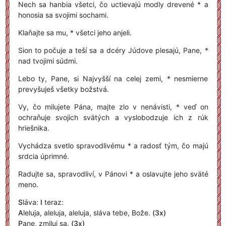
Nech sa hanbia všetci, čo uctievajú modly drevené * a
honosia sa svojimi sochami.
Klaňajte sa mu, * všetci jeho anjeli.
Sion to počuje a teší sa a dcéry Júdove plesajú, Pane, *
nad tvojimi súdmi.
Lebo ty, Pane, si Najvyšší na celej zemi, * nesmierne
prevyšuješ všetky božstvá.
Vy, čo milujete Pána, majte zlo v nenávisti, * veď on
ochraňuje svojich svätých a vyslobodzuje ich z rúk
hriešnika.
Vychádza svetlo spravodlivému * a radosť tým, čo majú
srdcia úprimné.
Radujte sa, spravodliví, v Pánovi * a oslavujte jeho sväté
meno.
S
láva:
I
teraz:
A
leluja, aleluja, aleluja, sláva tebe, Bože.
(3x)
P
ane, zmiluj sa.
(3x)