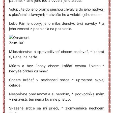
patríme, * sme jeho ľud a ovce z jeho stáda.
Vstupujte do jeho brán s piesňou chvály a do jeho nádvorí
s piesňami oslavnými; * chváľte ho a velebte jeho meno.
Lebo Pán je dobrý; jeho milosrdenstvo trvá naveky * a
jeho vernosť z pokolenia na pokolenie.
Žalm 100
M
ilosrdenstvo a spravodlivosť chcem ospievať, * zahrať
ti, Pane, na harfe.
Múdro a bez úhony chcem kráčať cestou života; *
kedyže prídeš ku mne?
Chcem kráčať v nevinnosti srdca * uprostred svojej
čeľade.
Nesprávne predsavzatia si nerobím, * podvodníka mám
v nenávisti; ten nemá ku mne prístup.
Skazené srdce sa mi prieči, * zlomyseľníka nechcem