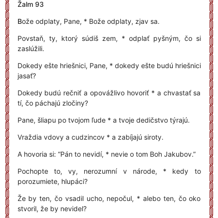
Žalm 93
B
ože odplaty, Pane, * Bože odplaty, zjav sa.
Povstaň, ty, ktorý súdiš zem, * odplať pyšným, čo si
zaslúžili.
Dokedy ešte hriešnici, Pane, * dokedy ešte budú hriešnici
jasať?
Dokedy budú rečniť a opovážlivo hovoriť * a chvastať sa
tí, čo páchajú zločiny?
Pane, šliapu po tvojom ľude * a tvoje dedičstvo týrajú.
Vraždia vdovy a cudzincov * a zabíjajú siroty.
A hovoria si: “Pán to nevidí, * nevie o tom Boh Jakubov.”
Pochopte to, vy, nerozumní v národe, * kedy to
porozumiete, hlupáci?
Že by ten, čo vsadil ucho, nepočul, * alebo ten, čo oko
stvoril, že by nevidel?