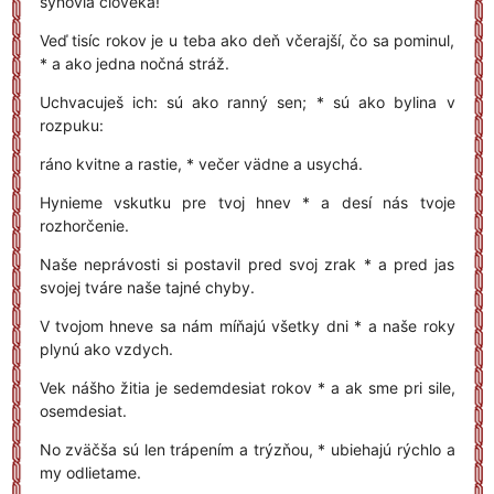
synovia človeka!“
Veď tisíc rokov je u teba ako deň včerajší, čo sa pominul,
* a ako jedna nočná stráž.
Uchvacuješ ich: sú ako ranný sen; * sú ako bylina v
rozpuku:
ráno kvitne a rastie, * večer vädne a usychá.
Hynieme vskutku pre tvoj hnev * a desí nás tvoje
rozhorčenie.
Naše neprávosti si postavil pred svoj zrak * a pred jas
svojej tváre naše tajné chyby.
V tvojom hneve sa nám míňajú všetky dni * a naše roky
plynú ako vzdych.
Vek nášho žitia je sedemdesiat rokov * a ak sme pri sile,
osemdesiat.
No zväčša sú len trápením a trýzňou, * ubiehajú rýchlo a
my odlietame.