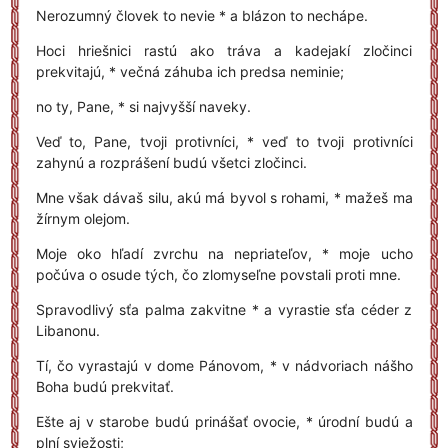
Nerozumný človek to nevie * a blázon to nechápe.
Hoci hriešnici rastú ako tráva a kadejakí zločinci
prekvitajú, * večná záhuba ich predsa neminie;
no ty, Pane, * si najvyšší naveky.
Veď to, Pane, tvoji protivníci, * veď to tvoji protivníci
zahynú a rozprášení budú všetci zločinci.
Mne však dávaš silu, akú má byvol s rohami, * mažeš ma
žírnym olejom.
Moje oko hľadí zvrchu na nepriateľov, * moje ucho
počúva o osude tých, čo zlomyseľne povstali proti mne.
Spravodlivý sťa palma zakvitne * a vyrastie sťa céder z
Libanonu.
Tí, čo vyrastajú v dome Pánovom, * v nádvoriach nášho
Boha budú prekvitať.
Ešte aj v starobe budú prinášať ovocie, * úrodní budú a
plní sviežosti;