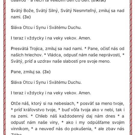
S
vätý Bože, Svätý Silný, Svätý Nesmrteľný, zmiluj sa nad
nami.
(3x)
S
láva Otcu i Synu i Svätému Duchu.
I
teraz i vždycky i na veky vekov. Amen.
P
resvätá Trojica, zmiluj sa nad nami. * Pane, očisť nás od
našich hriechov. * Vládca, odpusť nám naše neprávosti, *
Svätý, príď a uzdrav naše slabosti pre svoje meno.
P
ane, zmiluj sa.
(3x)
S
láva Otcu i Synu i Svätému Duchu.
I
teraz i vždycky i na veky vekov. Amen.
O
tče náš, ktorý si na nebesiach, * posväť sa meno tvoje,
* príď kráľovstvo tvoje, * buď vôľa tvoja ako v nebi, tak i
na zemi. * Chlieb náš každodenný daj nám dnes * a
odpusť nám naše viny, * ako i my odpúšťame svojim
vinníkom, * a neuveď nás do pokušenia, * ale zbav nás
Zlého.