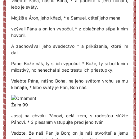
Velebte Pána, nášho Boha, * a padnite k jeho nohám,
lebo je svätý.
Mojžiš a Áron, jeho kňazi, * a Samuel, ctiteľ jeho mena,
vzývali Pána a on ich vypočul, * z oblačného stĺpa k nim
hovoril.
A zachovávali jeho svedectvo * a prikázania, ktoré im
dal.
Pane, Bože náš, ty si ich vypočul, * Bože, ty si bol k nim
milostivý, no nenechal si bez trestu ich priestupky.
Velebte Pána, nášho Boha, na jeho svätom vrchu sa mu
klaňajte, * lebo svätý je Pán, Boh náš.
Žalm 99
J
asaj na chválu Pánovi, celá zem, s radosťou slúžte
Pánovi. * S plesaním vstupujte pred jeho tvár.
Vedzte, že náš Pán je Boh; on je náš stvoriteľ a jemu