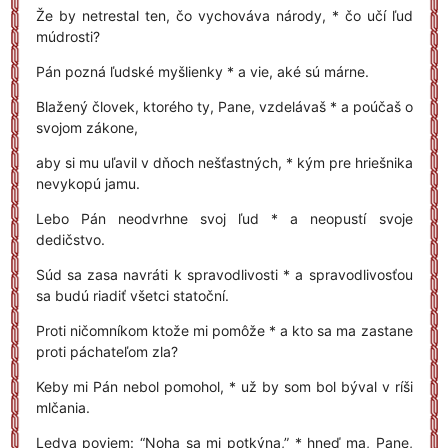
Že by netrestal ten, čo vychováva národy, * čo učí ľud
múdrosti?
Pán pozná ľudské myšlienky * a vie, aké sú márne.
Blažený človek, ktorého ty, Pane, vzdelávaš * a poúčaš o
svojom zákone,
aby si mu uľavil v dňoch nešťastných, * kým pre hriešnika
nevykopú jamu.
Lebo Pán neodvrhne svoj ľud * a neopustí svoje
dedičstvo.
Súd sa zasa navráti k spravodlivosti * a spravodlivosťou
sa budú riadiť všetci statoční.
Proti ničomníkom ktože mi pomôže * a kto sa ma zastane
proti páchateľom zla?
Keby mi Pán nebol pomohol, * už by som bol býval v ríši
mlčania.
Ledva poviem: “Noha sa mi potkýna,” * hneď ma, Pane,