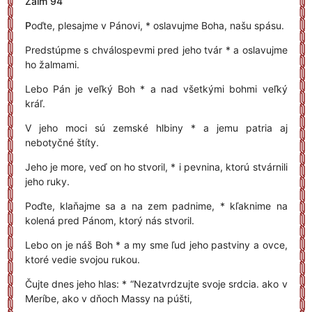
Žalm 94
P
oďte, plesajme v Pánovi, * oslavujme Boha, našu spásu.
Predstúpme s chválospevmi pred jeho tvár * a oslavujme
ho žalmami.
Lebo Pán je veľký Boh * a nad všetkými bohmi veľký
kráľ.
V jeho moci sú zemské hlbiny * a jemu patria aj
nebotyčné štíty.
Jeho je more, veď on ho stvoril, * i pevnina, ktorú stvárnili
jeho ruky.
Poďte, klaňajme sa a na zem padnime, * kľaknime na
kolená pred Pánom, ktorý nás stvoril.
Lebo on je náš Boh * a my sme ľud jeho pastviny a ovce,
ktoré vedie svojou rukou.
Čujte dnes jeho hlas: * “Nezatvrdzujte svoje srdcia. ako v
Meríbe, ako v dňoch Massy na púšti,