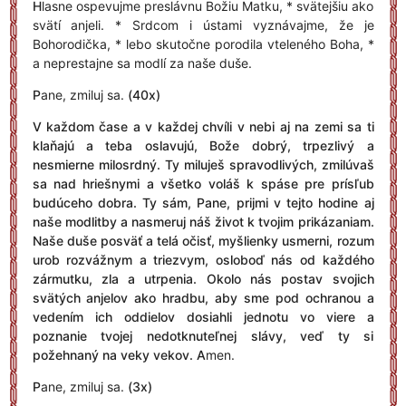
H
lasne ospevujme preslávnu Božiu Matku, * svätejšiu ako
svätí anjeli. * Srdcom i ústami vyznávajme, že je
Bohorodička, * lebo skutočne porodila vteleného Boha, *
a neprestajne sa modlí za naše duše.
P
ane, zmiluj sa.
(40x)
V
každom čase a v každej chvíli v nebi aj na zemi sa ti
klaňajú a teba oslavujú, Bože dobrý, trpezlivý a
nesmierne milosrdný. Ty miluješ spravodlivých, zmilúvaš
sa nad hriešnymi a všetko voláš k spáse pre prísľub
budúceho dobra. Ty sám, Pane, prijmi v tejto hodine aj
naše modlitby a nasmeruj náš život k tvojim prikázaniam.
Naše duše posväť a telá očisť, myšlienky usmerni, rozum
urob rozvážnym a triezvym, osloboď nás od každého
zármutku, zla a utrpenia. Okolo nás postav svojich
svätých anjelov ako hradbu, aby sme pod ochranou a
vedením ich oddielov dosiahli jednotu vo viere a
poznanie tvojej nedotknuteľnej slávy, veď ty si
požehnaný na veky vekov.
A
men.
P
ane, zmiluj sa.
(3x)