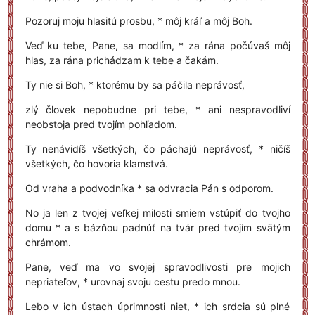
Pozoruj moju hlasitú prosbu, * môj kráľ a môj Boh.
Veď ku tebe, Pane, sa modlím, * za rána počúvaš môj
hlas, za rána prichádzam k tebe a čakám.
Ty nie si Boh, * ktorému by sa páčila neprávosť,
zlý človek nepobudne pri tebe, * ani nespravodliví
neobstoja pred tvojím pohľadom.
Ty nenávidíš všetkých, čo páchajú neprávosť, * ničíš
všetkých, čo hovoria klamstvá.
Od vraha a podvodníka * sa odvracia Pán s odporom.
No ja len z tvojej veľkej milosti smiem vstúpiť do tvojho
domu * a s bázňou padnúť na tvár pred tvojím svätým
chrámom.
Pane, veď ma vo svojej spravodlivosti pre mojich
nepriateľov, * urovnaj svoju cestu predo mnou.
Lebo v ich ústach úprimnosti niet, * ich srdcia sú plné