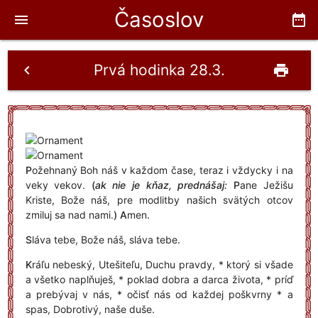
Časoslov
menu
date_range
Prvá hodinka 28.3.
chevron_left
print
P
ožehnaný Boh náš v každom čase, teraz i vždycky i na
veky vekov.
(
ak nie je kňaz, prednášaj:
P
ane Ježišu
Kriste, Bože náš, pre modlitby našich svätých otcov
zmiluj sa nad nami.
)
A
men.
S
láva tebe, Bože náš, sláva tebe.
K
ráľu nebeský, Utešiteľu, Duchu pravdy, * ktorý si všade
a všetko naplňuješ, * poklad dobra a darca života, * príď
a prebývaj v nás, * očisť nás od každej poškvrny * a
spas, Dobrotivý, naše duše.