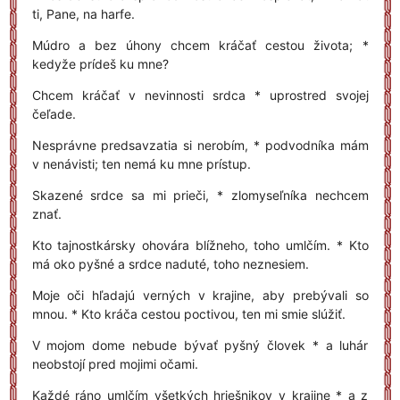
ti, Pane, na harfe.
Múdro a bez úhony chcem kráčať cestou života; *
kedyže prídeš ku mne?
Chcem kráčať v nevinnosti srdca * uprostred svojej
čeľade.
Nesprávne predsavzatia si nerobím, * podvodníka mám
v nenávisti; ten nemá ku mne prístup.
Skazené srdce sa mi prieči, * zlomyseľníka nechcem
znať.
Kto tajnostkársky ohovára blížneho, toho umlčím. * Kto
má oko pyšné a srdce naduté, toho neznesiem.
Moje oči hľadajú verných v krajine, aby prebývali so
mnou. * Kto kráča cestou poctivou, ten mi smie slúžiť.
V mojom dome nebude bývať pyšný človek * a luhár
neobstojí pred mojimi očami.
Každé ráno umlčím všetkých hriešnikov v krajine * a z