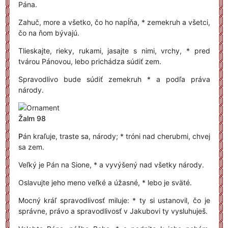
Pána.
Zahuč, more a všetko, čo ho napĺňa, * zemekruh a všetci,
čo na ňom bývajú.
Tlieskajte, rieky, rukami, jasajte s nimi, vrchy, * pred
tvárou Pánovou, lebo prichádza súdiť zem.
Spravodlivo bude súdiť zemekruh * a podľa práva
národy.
Žalm 98
P
án kraľuje, traste sa, národy; * tróni nad cherubmi, chvej
sa zem.
Veľký je Pán na Sione, * a vyvýšený nad všetky národy.
Oslavujte jeho meno veľké a úžasné, * lebo je sväté.
Mocný kráľ spravodlivosť miluje: * ty si ustanovil, čo je
správne, právo a spravodlivosť v Jakubovi ty vysluhuješ.