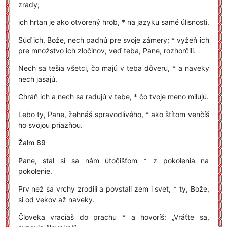
zrady;
ich hrtan je ako otvorený hrob, * na jazyku samé úlisnosti.
Súď ich, Bože, nech padnú pre svoje zámery; * vyžeň ich
pre množstvo ich zločinov, veď teba, Pane, rozhorčili.
Nech sa tešia všetci, čo majú v teba dôveru, * a naveky
nech jasajú.
Chráň ich a nech sa radujú v tebe, * čo tvoje meno milujú.
Lebo ty, Pane, žehnáš spravodlivého, * ako štítom venčíš
ho svojou priazňou.
Žalm 89
P
ane, stal si sa nám útočišťom * z pokolenia na
pokolenie.
Prv než sa vrchy zrodili a povstali zem i svet, * ty, Bože,
si od vekov až naveky.
Človeka vraciaš do prachu * a hovoríš: „Vráťte sa,