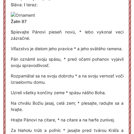
S
láva:
I
teraz:
Žalm 97
S
pievajte Pánovi pieseň novú, * lebo vykonal veci
zázračné.
Víťazstvo je dielom jeho pravice * a jeho svätého ramena.
Pán oznámil svoju spásu, * pred očami pohanov vyjavil
svoju spravodlivosť.
Rozpamätal sa na svoju dobrotu * a na svoju vernosť voči
Izraelovmu domu.
Uzreli všetky končiny zeme * spásu nášho Boha.
Na chválu Božiu jasaj, celá zem; * plesajte, radujte sa a
hrajte.
Hrajte Pánovi na citare, * na citare a na harfe zunivej.
Za hlaholu trúb a poľníc * jasajte pred tvárou Kráľa a