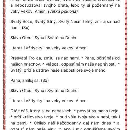
a neposudzoval svojho brata, lebo ty si požehnaný na
veky vekov. Amen.
(veľká poklona)
S
vätý Bože, Svätý Silný, Svätý Nesmrteľný, zmiluj sa nad
nami.
(3x)
S
láva Otcu i Synu i Svätému Duchu.
I
teraz i vždycky i na veky vekov. Amen.
P
resvätá Trojica, zmiluj sa nad nami. * Pane, očisť nás od
našich hriechov. * Vládca, odpusť nám naše neprávosti, *
Svätý, príď a uzdrav naše slabosti pre svoje meno.
P
ane, zmiluj sa.
(3x)
S
láva Otcu i Synu i Svätému Duchu.
I
teraz i vždycky i na veky vekov. Amen.
O
tče náš, ktorý si na nebesiach, * posväť sa meno tvoje,
* príď kráľovstvo tvoje, * buď vôľa tvoja ako v nebi, tak i
na zemi. * Chlieb náš každodenný daj nám dnes * a
odpusť nám naše viny, * ako i my odpúšťame svojim