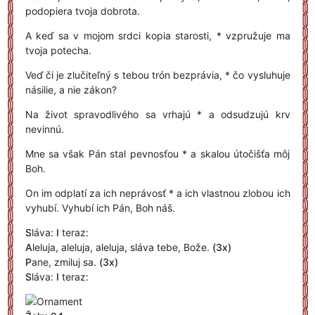
podopiera tvoja dobrota.
A keď sa v mojom srdci kopia starosti, * vzpružuje ma
tvoja potecha.
Veď či je zlučiteľný s tebou trón bezprávia, * čo vysluhuje
násilie, a nie zákon?
Na život spravodlivého sa vrhajú * a odsudzujú krv
nevinnú.
Mne sa však Pán stal pevnosťou * a skalou útočišťa môj
Boh.
On im odplatí za ich neprávosť * a ich vlastnou zlobou ich
vyhubí. Vyhubí ich Pán, Boh náš.
S
láva:
I
teraz:
A
leluja, aleluja, aleluja, sláva tebe, Bože.
(3x)
P
ane, zmiluj sa.
(3x)
S
láva:
I
teraz: