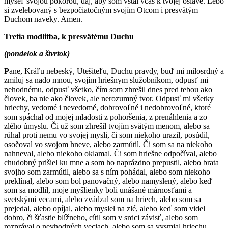
myseľ svojou pokorou, daj, aby som vstal včas k tvojej oslave. Lebo
si zvelebovaný s bezpočiatočným svojím Otcom i presvätým
Duchom naveky. Amen.
Tretia modlitba, k presvätému Duchu
(pondelok a štvrtok)
P
ane, Kráľu nebeský, Utešiteľu, Duchu pravdy, buď mi milosrdný a
zmiluj sa nado mnou, svojím hriešnym služobníkom, odpusť mi
nehodnému, odpusť všetko, čím som zhrešil dnes pred tebou ako
človek, ba nie ako človek, ale nerozumný tvor. Odpusť mi všetky
hriechy, vedomé i nevedomé, dobrovoľné i nedobrovoľné, ktoré
som spáchal od mojej mladosti z pohoršenia, z prenáhlenia a zo
zlého úmyslu. Či už som zhrešil tvojím svätým menom, alebo sa
rúhal proti nemu vo svojej mysli, či som niekoho urazil, posúdil,
osočoval vo svojom hneve, alebo zarmútil. Či som sa na niekoho
nahneval, alebo niekoho oklamal. Či som hriešne odpočíval, alebo
chudobný prišiel ku mne a som ho naprázdno prepustil, alebo brata
svojho som zarmútil, alebo sa s ním pohádal, alebo som niekoho
preklínal, alebo som bol panovačný, alebo namyslený, alebo keď
som sa modlil, moje myšlienky boli unášané márnosťami a
svetskými vecami, alebo zvádzal som na hriech, alebo som sa
prejedal, alebo opíjal, alebo myslel na zlé, alebo keď som videl
dobro, či šťastie blížneho, cítil som v srdci závisť, alebo som
rozprával o nevhodných veciach, alebo som sa vysmial hriechu