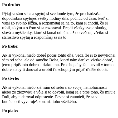
Po druhé:
P
ýtaj sa sám seba a spytuj si svedomie tým, že prechádzaš a
dopodrobna spytuješ všetky hodiny dňa, počnúc od času, keď si
vstal zo svojho lôžka, a rozpamätaj sa na to, kam si chodil, čo si
robil, s kým a o čom si sa rozprával. Prejdi všetky svoje skutky,
slová a myšlienky, ktoré si konal od rána až do večera, všetko si
starostlivo spytuj a rozpomínaj sa na to.
Po tretie:
A
k si vykonal niečo dobré počas tohto dňa, vedz, že si to nevykonal
sám od seba, ale od samého Boha, ktorý nám darúva všetko dobré,
jemu pripíš toto dobro a ďakuj mu. Pros ho, aby ťa upevnil v tomto
dobre a aby ti daroval a urobil ťa schopným prijať ďalšie dobrá.
Po štvrté:
A
k si vykonal niečo zlé, sám od seba a zo svojej nemohúcnosti
alebo zo zlozvyku a vôle si to dovolil, kajaj sa a pros toho, čo miluje
ľudí, aby ti daroval odpustenie. Pevne si zaumieň, že sa v
budúcnosti vyvaruješ konania toho všetkého.
Po piate: