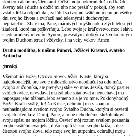
skutkom alebo myšlienkami. Očisť moju pokornú dušu od každej
škvrny tela i ducha a dožič mi túto noc prežiť v pokoji, aby som
vstal z lôžka odpočinku, zaľúbil sa tvojmu svätému menu po všetky
dni svojho života a zvíťazil nad telesnými i duchovnými
nepriateľmi. Zbav ma, Pane, márnivých myšlienok a zlých telesných
žiadostí, ktoré ma poškvrňujú. Lebo tvoje je kráľovstvo, moc i sláva
s jednorodeným tvojím Synom, presvätým, dobrým a životodarným
tvojím Duchom teraz i vždycky, i na veky vekov. Amen.
Druhá modlitba, k nášmu Pánovi, Ježišovi Kristovi, svätého
Antiocha
(streda)
V
šemohúci Bože, Otcovo Slovo, Ježišu Kriste, ktorý si
najdokonalejší, pre svoje milosrdenstvo neodlučuj sa odo mňa,
svojho služobníka, ale prebývaj stále vo mne. Ježišu, dobrý pastier
svojich oviec, nevydávaj ma záhube satanovej a nenechávaj ma
napospas jeho túžbam, lebo semeno zla je vo mne. Poklonyhodný
Bože, Kráľu svätý, Ježišu Kriste, ochraňuj ma v spánku
neuhasínajúcim svetlom svojho Svätého Ducha, ktorým si osvietil
svojich učeníkov. Daruj, Pane, aj mne nehodnému služobníkovi
svoju spásu na mojom lôžku. Osvieť môj rozum svetlom poznania
tvojho svätého evanjelia, dušu naplň láskou svojho kríža, srdce
čistotou svojho slova, telo moje svojím utrpením, ochraňuj moju