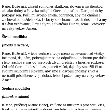
P
ane, Bože náš, zhrešil som dnes skutkom, slovom a myšlienkou,
ale ako dobrý a človeka milujúci Otec, odpusť mi. Daruj mi tichý a
pokojný sen. Pošli mi svojho anjela, ochrancu, aby ma chránil a
zachoval od každého zla. Lebo ty si ochranca našich duší i tiel a my
ti slávu vzdávame, Otcu i Synu, i Svätému Duchu, teraz i vždycky, i
na veky vekov. Amen.
Šiesta modlitba
(streda a nedeľa)
P
ane, Bože náš, v teba veríme a tvoje meno uctievame nad všetky
iné mená, daj nám, poberajúcim sa na odpočinok, ochranu pre dušu
i telo, zachovaj nás od všetkých zlých predstáv a hriešnej rozkoše.
Odstráň ťarchu bolestí, uhas plameň vášní, daj, aby sme žili čisto
svojimi skutkami i slovami, aby sme si osvojili čnostný život a
nestratili prisľúbené tvoje dobrá, lebo si požehnaný na veky vekov.
Amen.
Siedma modlitba
(utorok a sobota)
K
tebe, prečistej Matke Božej, kajúcne sa utiekam s prosbou: Vieš,
Kráľovná, že sa ustavične dopúšťam hriechov, a tým nahnevám