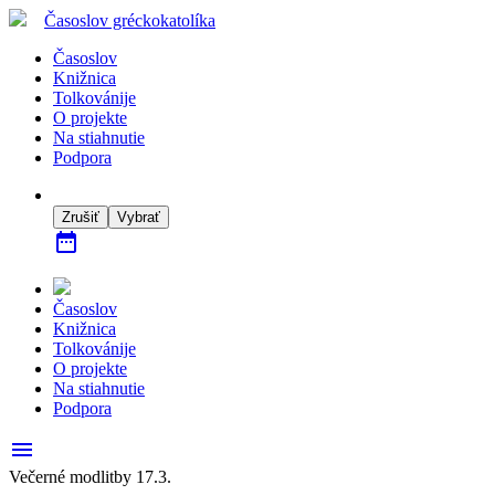
Časoslov
gréckokatolíka
Časoslov
Knižnica
Tolkovánije
O projekte
Na stiahnutie
Podpora
Zrušiť
Vybrať
date_range
Časoslov
Knižnica
Tolkovánije
O projekte
Na stiahnutie
Podpora
menu
Večerné modlitby 17.3.