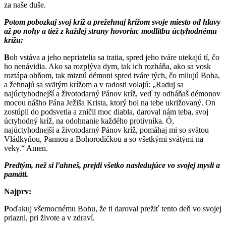
za naše duše.
Potom pobozkaj svoj kríž a prežehnaj krížom svoje miesto od hlavy
až po nohy a tiež z každej strany hovoriac modlitbu úctyhodnému
krížu:
B
oh vstáva a jeho nepriatelia sa tratia, spred jeho tváre utekajú tí, čo
ho nenávidia. Ako sa rozplýva dym, tak ich rozháňa, ako sa vosk
roztápa ohňom, tak miznú démoni spred tváre tých, čo milujú Boha,
a žehnajú sa svätým krížom a v radosti volajú: „Raduj sa
najúctyhodnejší a životodarný Pánov kríž, veď ty odháňaš démonov
mocou nášho Pána Ježiša Krista, ktorý bol na tebe ukrižovaný. On
zostúpil do podsvetia a zničil moc diabla, daroval nám teba, svoj
úctyhodný kríž, na odohnanie každého protivníka. Ó,
najúctyhodnejší a životodarný Pánov kríž, pomáhaj mi so svätou
Vládkyňou, Pannou a Bohorodičkou a so všetkými svätými na
veky.“ Amen.
Predtým, než si ľahneš, prejdi všetko nasledujúce vo svojej mysli a
pamäti.
Najprv:
P
oďakuj všemocnému Bohu, že ti daroval prežiť tento deň vo svojej
priazni, pri živote a v zdraví.