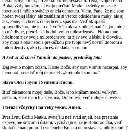
nekonečných múk, no zlo konať neprestávam. Teba, svojho Pána
Boha, vždy hnevám, aj tvoju prečistú Matku a všetky nebeské
mocnosti i môjho svätého anjela ochrancu. Viem, Pane, že nie som
hoden tvojej lásky, ale zaslúžim si všetko odsúdenie a muky, ale aj
tak, Pane, či chcem, či nechcem, spas ma. Veď ak spasíš
spravodlivého, nie je to nič veľké a ak sa zmiluješ nad čistým, nie je
to nič divné, pretože sú hodní tvojho milosrdenstva. No na mne
hriešnom zjav svoje milosrdenstvo, tu zjav svoju lásku k človeku,
aby moja zloba nebola prekážkou pre tvoju nevýslovnú dobrotu a
milosrdenstvo; ako ty chceš, nakladaj so mnou.
A keď si už chceš ľahnúť do postele, prednášaj toto:
D
aj svetlo mojim očiam, Kriste Bože, aby som v smrti nezaspal, aby
nemohol povedať môj nepriateľ: „Premohol som ho.“
Sláva Otcu i Synu i Svätému Duchu.
B
uď zástancom mojej duše, Bože, lebo kráčam medzi veľkými
sieťami, zbav ma ich a spas ma, Dobrotivý, veď miluješ človeka.
I teraz i vždycky i na veky vekov. Amen.
P
reslávnu Božiu Matku, svätejšiu než svätí anjeli, bez prestania
ospevujme srdcom i ústami, vyznávajme, že je Bohorodička, veď
skutočne nám porodila vteleného Boha a neprestáva sa nikdy modliť