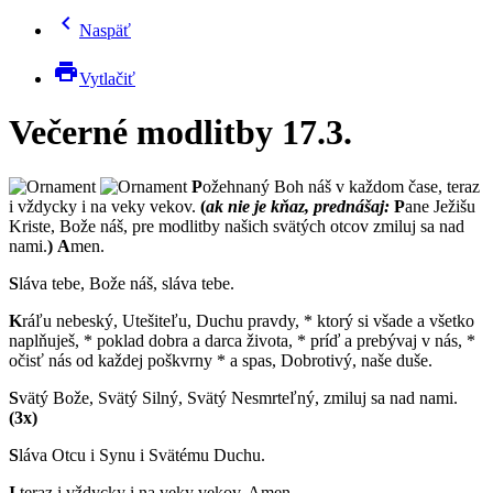
chevron_left
Naspäť
print
Vytlačiť
Večerné modlitby 17.3.
P
ožehnaný Boh náš v každom čase, teraz
i vždycky i na veky vekov.
(
ak nie je kňaz, prednášaj:
P
ane Ježišu
Kriste, Bože náš, pre modlitby našich svätých otcov zmiluj sa nad
nami.
)
A
men.
S
láva tebe, Bože náš, sláva tebe.
K
ráľu nebeský, Utešiteľu, Duchu pravdy, * ktorý si všade a všetko
naplňuješ, * poklad dobra a darca života, * príď a prebývaj v nás, *
očisť nás od každej poškvrny * a spas, Dobrotivý, naše duše.
S
vätý Bože, Svätý Silný, Svätý Nesmrteľný, zmiluj sa nad nami.
(3x)
S
láva Otcu i Synu i Svätému Duchu.
I
teraz i vždycky i na veky vekov. Amen.