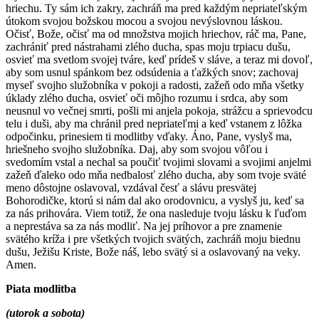
hriechu. Ty sám ich zakry, zachráň ma pred každým nepriateľským
útokom svojou božskou mocou a svojou nevýslovnou láskou.
Očisť, Bože, očisť ma od množstva mojich hriechov, ráč ma, Pane,
zachrániť pred nástrahami zlého ducha, spas moju trpiacu dušu,
osvieť ma svetlom svojej tváre, keď prídeš v sláve, a teraz mi dovoľ,
aby som usnul spánkom bez odsúdenia a ťažkých snov; zachovaj
myseľ svojho služobníka v pokoji a radosti, zažeň odo mňa všetky
úklady zlého ducha, osvieť oči môjho rozumu i srdca, aby som
neusnul vo večnej smrti, pošli mi anjela pokoja, strážcu a sprievodcu
telu i duši, aby ma chránil pred nepriateľmi a keď vstanem z lôžka
odpočinku, prinesiem ti modlitby vďaky. Áno, Pane, vyslyš ma,
hriešneho svojho služobníka. Daj, aby som svojou vôľou i
svedomím vstal a nechal sa poučiť tvojimi slovami a svojimi anjelmi
zažeň ďaleko odo mňa nedbalosť zlého ducha, aby som tvoje sväté
meno dôstojne oslavoval, vzdával česť a slávu presvätej
Bohorodičke, ktorú si nám dal ako orodovnicu, a vyslyš ju, keď sa
za nás prihovára. Viem totiž, že ona nasleduje tvoju lásku k ľuďom
a neprestáva sa za nás modliť. Na jej príhovor a pre znamenie
svätého kríža i pre všetkých tvojich svätých, zachráň moju biednu
dušu, Ježišu Kriste, Bože náš, lebo svätý si a oslavovaný na veky.
Amen.
Piata modlitba
(utorok a sobota)