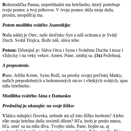
B
ohorodička Panna, neprehliadni ma hriešneho, ktorý potrebuje
tvoju pomoc a tvoj príhovor. V tvoju pomoc dúfa moja duša,
prosím, neopúšťaj ma.
Potom modlitba svätého Joannikija:
N
aša nádej je Otec, naše útočisko Syn a náš ochranca je Svätý
Duch. Svätá Trojica, Bože náš, sláva tebe.
Potom:
Dôstojné je: Sláva Otcu i Synu i Svätému Duchu I teraz i
vždycky i na veky vekov. Amen. Pane, zmiluj sa.
(3x)
Požehnaj.
A prepustenie.
P
ane, Ježišu Kriste, Synu Boží, na prosby svojej prečistej Matky,
našich prepodobných a bohonosných otcov i všetkých svätých, spas
mňa hriešneho.
Modlitba svätého Jána z Damasku
Prednášaj ju ukazujúc na svoje lôžko:
V
ládca milujúci človeka, nebude mi už toto lôžko hrobom? Alebo
ešte moju hriešnu dušu osvietiš dňom? Hľa, hrob je predo mnou,
hľa, smrť sa na mňa díva. Tvojho súdu, Pane, bojím sa, aj