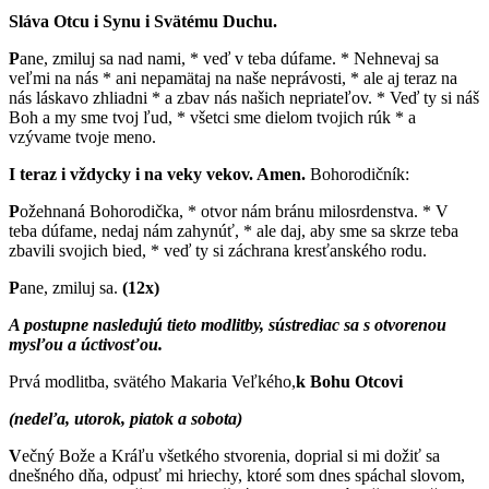
Sláva Otcu i Synu i Svätému Duchu.
P
ane, zmiluj sa nad nami, * veď v teba dúfame. * Nehnevaj sa
veľmi na nás * ani nepamätaj na naše neprávosti, * ale aj teraz na
nás láskavo zhliadni * a zbav nás našich nepriateľov. * Veď ty si náš
Boh a my sme tvoj ľud, * všetci sme dielom tvojich rúk * a
vzývame tvoje meno.
I teraz i vždycky i na veky vekov. Amen.
Bohorodičník:
P
ožehnaná Bohorodička, * otvor nám bránu milosrdenstva. * V
teba dúfame, nedaj nám zahynúť, * ale daj, aby sme sa skrze teba
zbavili svojich bied, * veď ty si záchrana kresťanského rodu.
P
ane, zmiluj sa.
(12x)
A postupne nasledujú tieto modlitby, sústrediac sa s otvorenou
mysľou a úctivosťou.
Prvá modlitba, svätého Makaria Veľkého,
k Bohu Otcovi
(nedeľa, utorok, piatok a sobota)
V
ečný Bože a Kráľu všetkého stvorenia, doprial si mi dožiť sa
dnešného dňa, odpusť mi hriechy, ktoré som dnes spáchal slovom,