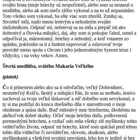
svojho brata (moje hriechy sú nespočetné), alebo som sa nestaral o
modlitbu, alebo ak som niečo zlého vykonal a na to už nepamätám.
Toto všetko som vykonal, ba ešte viac som zhrešil. Zmiluj sa,
Stvoriteľ môj, nado mnou lenivým a nehodným svojím
služobníkom. Odpusť mi, nehnevaj sa na mňa a prepáč mi ako
dobrotivý a človeka milujúci, daj, aby som si pokojne ľahol, usnul a
odpočíval ja, márnotratný, hriešny a nehodný, a keď vstanem zo
spánku, pokloním sa ti a budem ospevovať a oslavovať tvoje
presväté meno spolu s Otcom i jeho jednorodeným Synom teraz i
vždycky, i na veky vekov. Amen.
Štvrtá modlitba, svätého Makaria Veľkého
(piatok)
Č
o ti prinesiem alebo ako sa ti odvďačím, veľký Dobrodinec,
nesmrteľný Kráľu, štedrý a milujúci Pán, že som sa nedbalo, lenivo
zachoval za tvoju veľkú láskavosť a nič dobrého som nevykonal, a
ty si ma podržal do konca dnešného dňa v starostlivosti o moje
obrátenie a spásu duše. Buď milostivý mne hriešnemu, úbohému na
akékoľvek dobré skutky. Očisť moju hriešnu dušu, poškvrnenú
premnohými hriechmi, a vzdiaľ odo mňa všetky zlé myšlienky tohto
viditeľného života, odpusť mi hriechy, ktoré som spáchal pred tebou
tohto dňa viditeľne či neviditeľne, slovom, skutkom, alebo
myšlienkami a všetkými svojimi zmyslami, lebo len ty jediný si bez