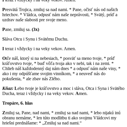
P
resvätá Trojica, zmiluj sa nad nami. * Pane, očisť nás od našich
hriechov. * Vládca, odpusť nám naše neprávosti, * Svätý, príď a
uzdrav naše slabosti pre svoje meno.
P
ane, zmiluj sa.
(3x)
S
láva Otcu i Synu i Svätému Duchu.
I
teraz i vždycky i na veky vekov. Amen.
O
tče náš, ktorý si na nebesiach, * posväť sa meno tvoje, * príď
kráľovstvo tvoje, * buď vôľa tvoja ako v nebi, tak i na zemi. *
Chlieb náš každodenný daj nám dnes * a odpusť nám naše viny, *
ako i my odpúšťame svojim vinníkom, * a neuveď nás do
pokušenia, * ale zbav nás Zlého.
Kňaz:
L
ebo tvoje je kráľovstvo a moc i sláva, Otca i Syna i Svätého
Ducha, teraz i vždycky i na veky vekov.
A
men.
Tropáre, 6. hlas
Z
miluj sa, Pane, nad nami, * zmiluj sa nad nami, * lebo nijakú inú
obranu nemáme, * len túto modlitbu ti ako svojmu Vládcovi my
hriešni prednášame: * „Zmiluj sa nad nami.“