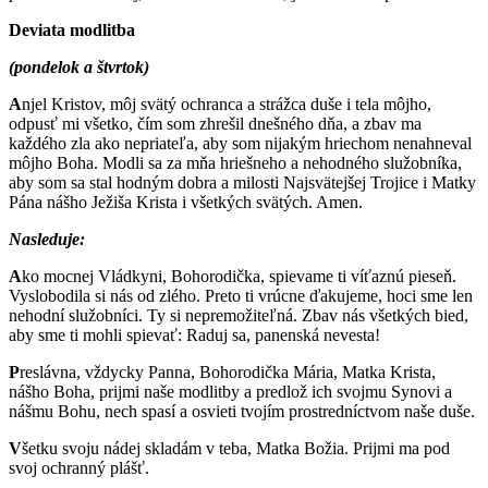
Deviata modlitba
(pondelok a štvrtok)
A
njel Kristov, môj svätý ochranca a strážca duše i tela môjho,
odpusť mi všetko, čím som zhrešil dnešného dňa, a zbav ma
každého zla ako nepriateľa, aby som nijakým hriechom nenahneval
môjho Boha. Modli sa za mňa hriešneho a nehodného služobníka,
aby som sa stal hodným dobra a milosti Najsvätejšej Trojice i Matky
Pána nášho Ježiša Krista i všetkých svätých. Amen.
Nasleduje:
A
ko mocnej Vládkyni, Bohorodička, spievame ti víťaznú pieseň.
Vyslobodila si nás od zlého. Preto ti vrúcne ďakujeme, hoci sme len
nehodní služobníci. Ty si nepremožiteľná. Zbav nás všetkých bied,
aby sme ti mohli spievať: Raduj sa, panenská nevesta!
P
reslávna, vždycky Panna, Bohorodička Mária, Matka Krista,
nášho Boha, prijmi naše modlitby a predlož ich svojmu Synovi a
nášmu Bohu, nech spasí a osvieti tvojím prostredníctvom naše duše.
V
šetku svoju nádej skladám v teba, Matka Božia. Prijmi ma pod
svoj ochranný plášť.