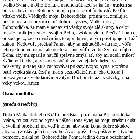
tvojho Syna a môjho Boha, a mnohokrát, keď sa kajám, trasiem sa
od strachu, či ma Boh nezahubí, a po čase robím to isté. Keď to
všetko vidíš, Vládkyňa moja, Bohorodička, prosím ťa, zmiluj sa,
posilni ma a pomôž mi činiť dobro. Ty vieš, Matka moja,
Bohorodička, že mám v nenávisti všetky svoje zlé skutky a celou
mysľou milujem zákon svojho Boha, avšak neviem, Prečistá Panna,
odkiaľ je to, že čo nenávidím, to aj milujem, a tým prestupujem Boží
zákon. Nedovoľ, prečistá Panna, aby sa uskutočňovala moja vôľa,
lebo je toho nehodná: ale nech sa stane vôľa tvojho Syna a môjho
Boha, aby ma spasil a naučil správne zmýšľať, aby mi udelil milosť
Svätého Ducha, aby som odstránil zo svojej duše hriechy a
poškvrny, a ďalej žil a zachovával príkazy tvojho Syna, ktorému
patrí všetka sláva, česť a moc s bezpočiatočným jeho Otcom i
presvätým a životodarným Svätým Duchom teraz i vždycky, i na
veky vekov. Amen.
Ôsma modlitba
(streda a nedeľa)
D
obrá Matka dobrého Kráľa, prečistá a požehnaná Bohorodič-ka
Mária, milosť svojho Syna a nášho Boha vylej na moju hriešnu dušu
a svojimi prosbami ma veď k tomu, aby som konal dobré skutky,
aby som zostávajúci čas svojho života prežil bez poškvrny a tvojou
pomocou získal raj, Bohorodička Panna, jediná čistá a požehnaná.