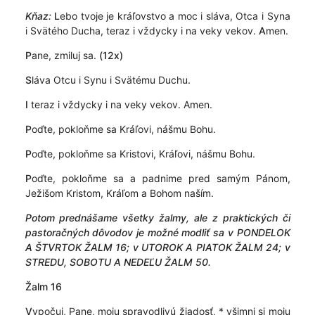
Kňaz:
L
ebo tvoje je kráľovstvo a moc i sláva, Otca i Syna
i Svätého Ducha, teraz i vždycky i na veky vekov.
A
men.
P
ane, zmiluj sa.
(12x)
S
láva Otcu i Synu i Svätému Duchu.
I
teraz i vždycky i na veky vekov. Amen.
P
oďte, pokloňme sa Kráľovi, nášmu Bohu.
P
oďte, pokloňme sa Kristovi, Kráľovi, nášmu Bohu.
P
oďte, pokloňme sa a padnime pred samým Pánom,
Ježišom Kristom, Kráľom a Bohom naším.
Potom prednášame všetky žalmy, ale z praktických či
pastoračných dôvodov je možné modliť sa v PONDELOK
A ŠTVRTOK ŽALM 16; v UTOROK A PIATOK ŽALM 24; v
STREDU, SOBOTU A NEDEĽU ŽALM 50.
Žalm 16
V
ypočuj, Pane, moju spravodlivú žiadosť, * všimni si moju