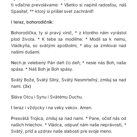
ti vďačne prevolávame: * Všetko si naplnil radosťou, náš
Spasiteľ, ** ktorý si prišiel svet zachrániť!
I teraz,
bohorodičník:
B
ohorodička, ty si pravý vinič, * z ktorého nám vyrástol
plod života. * K tebe sa modlíme: * Modli sa k nemu,
Vládkyňa, so svätými apoštolmi, * aby sa zmiloval nad
našimi dušami.
N
ech je velebený Pán deň čo deň; * nesie nás Boh, naša
spása. * Náš Boh je Boh spásy.
S
vätý Bože, Svätý Silný, Svätý Nesmrteľný, zmiluj sa nad
nami.
(3x)
S
láva Otcu i Synu i Svätému Duchu.
I
teraz i vždycky i na veky vekov. Amen.
P
resvätá Trojica, zmiluj sa nad nami. * Pane, očisť nás od
našich hriechov. * Vládca, odpusť nám naše neprávosti, *
Svätý, príď a uzdrav naše slabosti pre svoje meno.