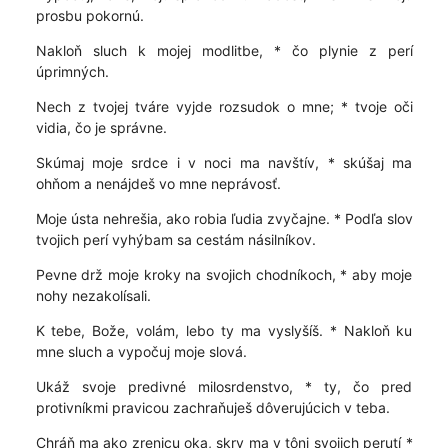
prosbu pokornú.
Nakloň sluch k mojej modlitbe, * čo plynie z perí
úprimných.
Nech z tvojej tváre vyjde rozsudok o mne; * tvoje oči
vidia, čo je správne.
Skúmaj moje srdce i v noci ma navštív, * skúšaj ma
ohňom a nenájdeš vo mne neprávosť.
Moje ústa nehrešia, ako robia ľudia zvyčajne. * Podľa slov
tvojich perí vyhýbam sa cestám násilníkov.
Pevne drž moje kroky na svojich chodníkoch, * aby moje
nohy nezakolísali.
K tebe, Bože, volám, lebo ty ma vyslyšíš. * Nakloň ku
mne sluch a vypočuj moje slová.
Ukáž svoje predivné milosrdenstvo, * ty, čo pred
protivníkmi pravicou zachraňuješ dôverujúcich v teba.
Chráň ma ako zrenicu oka, skry ma v tôni svojich perutí *