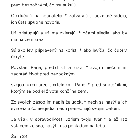
pred bezbožnými, čo ma sužujú.
Obkľučujú ma nepriatelia, * zatvárajú si bezcitné srdcia,
ich ústa spupne hovoria.
Už pristupujú a už ma zvierajú, * očami sliedia, ako by
ma na zem zrazili.
Sú ako lev pripravený na korisť, * ako levíča, čo čupí v
úkryte.
Povstaň, Pane, predíď ich a zraz, * svojím mečom mi
zachráň život pred bezbožným,
svojou rukou pred smrteľníkmi, Pane, * pred smrteľníkmi,
ktorým sa podiel života končí na zemi.
Zo svojich zásob im naplň žalúdok, * nech sa nasýtia ich
synovia a čo nezjedia, nech prenechajú svojim deťom.
Ja však v spravodlivosti uzriem tvoju tvár * a až raz
vstanem zo sna, nasýtim sa pohľadom na teba.
Žalm 24