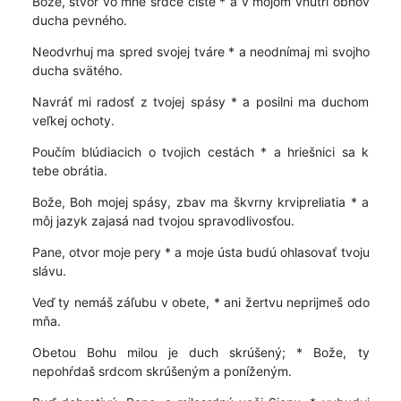
Bože, stvor vo mne srdce čisté * a v mojom vnútri obnov
ducha pevného.
Neodvrhuj ma spred svojej tváre * a neodnímaj mi svojho
ducha svätého.
Navráť mi radosť z tvojej spásy * a posilni ma duchom
veľkej ochoty.
Poučím blúdiacich o tvojich cestách * a hriešnici sa k
tebe obrátia.
Bože, Boh mojej spásy, zbav ma škvrny krvipreliatia * a
môj jazyk zajasá nad tvojou spravodlivosťou.
Pane, otvor moje pery * a moje ústa budú ohlasovať tvoju
slávu.
Veď ty nemáš záľubu v obete, * ani žertvu neprijmeš odo
mňa.
Obetou Bohu milou je duch skrúšený; * Bože, ty
nepohŕdaš srdcom skrúšeným a poníženým.