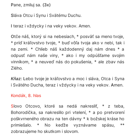
P
ane, zmiluj sa.
(3x)
S
láva Otcu i Synu i Svätému Duchu.
I
teraz i vždycky i na veky vekov. Amen.
O
tče náš, ktorý si na nebesiach, * posväť sa meno tvoje,
* príď kráľovstvo tvoje, * buď vôľa tvoja ako v nebi, tak i
na zemi. * Chlieb náš každodenný daj nám dnes * a
odpusť nám naše viny, * ako i my odpúšťame svojim
vinníkom, * a neuveď nás do pokušenia, * ale zbav nás
Zlého.
Kňaz:
L
ebo tvoje je kráľovstvo a moc i sláva, Otca i Syna
i Svätého Ducha, teraz i vždycky i na veky vekov.
A
men.
Kondák, 8. hlas
S
lovo Otcovo, ktoré sa nedá nakresliť, * z teba,
Bohorodička, sa nakreslilo pri vtelení, * a po pretvorení
poškvrneného obrazu na ten dávny * k božskej kráse ho
primiešalo. * No keďže vyznávame spásu, **
zobrazujeme ho skutkom i slovom.