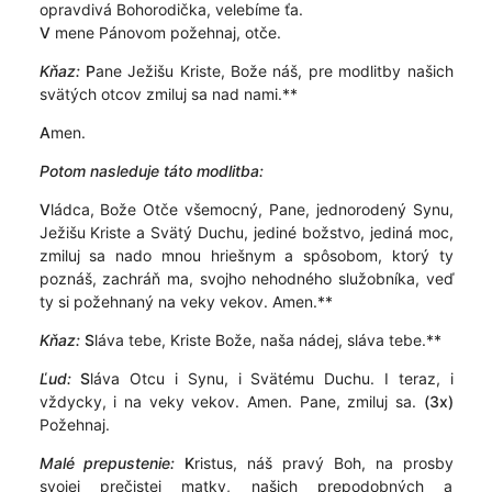
opravdivá Bohorodička, velebíme ťa.
V
mene Pánovom požehnaj, otče.
Kňaz:
P
ane Ježišu Kriste, Bože náš, pre modlitby našich
svätých otcov zmiluj sa nad nami.**
A
men.
Potom nasleduje táto modlitba:
V
ládca, Bože Otče všemocný, Pane, jednorodený Synu,
Ježišu Kriste a Svätý Duchu, jediné božstvo, jediná moc,
zmiluj sa nado mnou hriešnym a spôsobom, ktorý ty
poznáš, zachráň ma, svojho nehodného služobníka, veď
ty si požehnaný na veky vekov. Amen.**
Kňaz:
S
láva tebe, Kriste Bože, naša nádej, sláva tebe.**
Ľud:
S
láva Otcu i Synu, i Svätému Duchu. I teraz, i
vždycky, i na veky vekov. Amen. Pane, zmiluj sa.
(3x)
Požehnaj.
Malé prepustenie:
K
ristus, náš pravý Boh, na prosby
svojej prečistej matky, našich prepodobných a