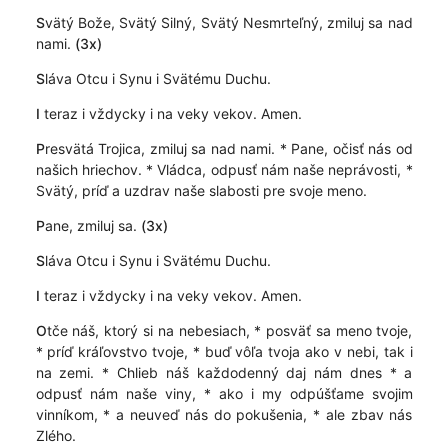
S
vätý Bože, Svätý Silný, Svätý Nesmrteľný, zmiluj sa nad
nami.
(3x)
S
láva Otcu i Synu i Svätému Duchu.
I
teraz i vždycky i na veky vekov. Amen.
P
resvätá Trojica, zmiluj sa nad nami. * Pane, očisť nás od
našich hriechov. * Vládca, odpusť nám naše neprávosti, *
Svätý, príď a uzdrav naše slabosti pre svoje meno.
P
ane, zmiluj sa.
(3x)
S
láva Otcu i Synu i Svätému Duchu.
I
teraz i vždycky i na veky vekov. Amen.
O
tče náš, ktorý si na nebesiach, * posväť sa meno tvoje,
* príď kráľovstvo tvoje, * buď vôľa tvoja ako v nebi, tak i
na zemi. * Chlieb náš každodenný daj nám dnes * a
odpusť nám naše viny, * ako i my odpúšťame svojim
vinníkom, * a neuveď nás do pokušenia, * ale zbav nás
Zlého.