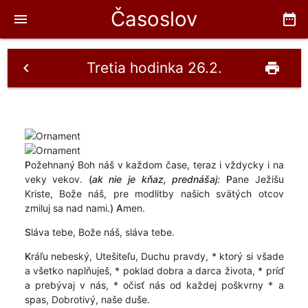
Časoslov
menu
date_range
Tretia hodinka 26.2.
chevron_left
print
P
ožehnaný Boh náš v každom čase, teraz i vždycky i na
veky vekov.
(
ak nie je kňaz, prednášaj:
P
ane Ježišu
Kriste, Bože náš, pre modlitby našich svätých otcov
zmiluj sa nad nami.
)
A
men.
S
láva tebe, Bože náš, sláva tebe.
K
ráľu nebeský, Utešiteľu, Duchu pravdy, * ktorý si všade
a všetko naplňuješ, * poklad dobra a darca života, * príď
a prebývaj v nás, * očisť nás od každej poškvrny * a
spas, Dobrotivý, naše duše.