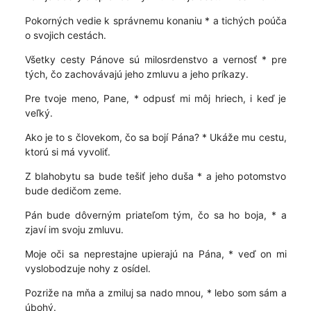
Pokorných vedie k správnemu konaniu * a tichých poúča
o svojich cestách.
Všetky cesty Pánove sú milosrdenstvo a vernosť * pre
tých, čo zachovávajú jeho zmluvu a jeho príkazy.
Pre tvoje meno, Pane, * odpusť mi môj hriech, i keď je
veľký.
Ako je to s človekom, čo sa bojí Pána? * Ukáže mu cestu,
ktorú si má vyvoliť.
Z blahobytu sa bude tešiť jeho duša * a jeho potomstvo
bude dedičom zeme.
Pán bude dôverným priateľom tým, čo sa ho boja, * a
zjaví im svoju zmluvu.
Moje oči sa neprestajne upierajú na Pána, * veď on mi
vyslobodzuje nohy z osídel.
Pozriže na mňa a zmiluj sa nado mnou, * lebo som sám a
úbohý.