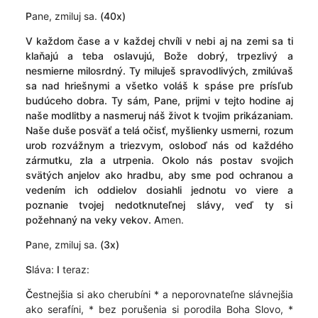
P
ane, zmiluj sa.
(40x)
V
každom čase a v každej chvíli v nebi aj na zemi sa ti
klaňajú a teba oslavujú, Bože dobrý, trpezlivý a
nesmierne milosrdný. Ty miluješ spravodlivých, zmilúvaš
sa nad hriešnymi a všetko voláš k spáse pre prísľub
budúceho dobra. Ty sám, Pane, prijmi v tejto hodine aj
naše modlitby a nasmeruj náš život k tvojim prikázaniam.
Naše duše posväť a telá očisť, myšlienky usmerni, rozum
urob rozvážnym a triezvym, osloboď nás od každého
zármutku, zla a utrpenia. Okolo nás postav svojich
svätých anjelov ako hradbu, aby sme pod ochranou a
vedením ich oddielov dosiahli jednotu vo viere a
poznanie tvojej nedotknuteľnej slávy, veď ty si
požehnaný na veky vekov.
A
men.
P
ane, zmiluj sa.
(3x)
S
láva:
I
teraz:
Č
estnejšia si ako cherubíni * a neporovnateľne slávnejšia
ako serafíni, * bez porušenia si porodila Boha Slovo, *