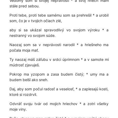
Vedomý som si svojej neprávosti * a svoj hriech mám
stále pred sebou.
Proti tebe, proti tebe samému som sa prehrešil * a urobil
som, čo je v tvojich očiach zlé,
aby si sa ukázal spravodlivý vo svojom výroku * a
nestranný vo svojom súde.
Naozaj som sa v neprávosti narodil * a hriešneho ma
počala moja mať.
Ty naozaj máš záľubu v srdci úprimnom * a v samote mi
múdrosť zjavuješ.
Pokrop ma yzopom a zasa budem čistý; * umy ma a
budem belší ako sneh.
Daj, aby som počul radosť a veselosť, * a zaplesajú kosti,
ktoré si rozdrvil.
Odvráť svoju tvár od mojich hriechov * a zotri všetky
moje viny.