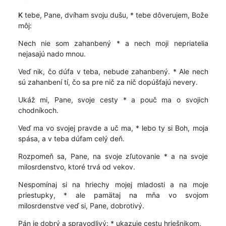
K
tebe, Pane, dvíham svoju dušu, * tebe dôverujem, Bože
môj:
Nech nie som zahanbený * a nech moji nepriatelia
nejasajú nado mnou.
Veď nik, čo dúfa v teba, nebude zahanbený. * Ale nech
sú zahanbení tí, čo sa pre nič za nič dopúšťajú nevery.
Ukáž mi, Pane, svoje cesty * a pouč ma o svojich
chodníkoch.
Veď ma vo svojej pravde a uč ma, * lebo ty si Boh, moja
spása, a v teba dúfam celý deň.
Rozpomeň sa, Pane, na svoje zľutovanie * a na svoje
milosrdenstvo, ktoré trvá od vekov.
Nespomínaj si na hriechy mojej mladosti a na moje
priestupky, * ale pamätaj na mňa vo svojom
milosrdenstve veď si, Pane, dobrotivý.
Pán je dobrý a spravodlivý: * ukazuje cestu hriešnikom.