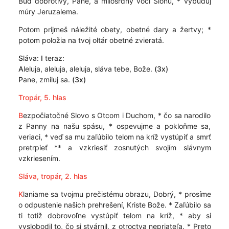
Buď dobrotivý, Pane, a milosrdný voči Sionu, * vybuduj
múry Jeruzalema.
Potom prijmeš náležité obety, obetné dary a žertvy; *
potom položia na tvoj oltár obetné zvieratá.
S
láva:
I
teraz:
A
leluja, aleluja, aleluja, sláva tebe, Bože.
(3x)
P
ane, zmiluj sa.
(3x)
Tropár, 5. hlas
B
ezpočiatočné Slovo s Otcom i Duchom, * čo sa narodilo
z Panny na našu spásu, * ospevujme a pokloňme sa,
veriaci, * veď sa mu zaľúbilo telom na kríž vystúpiť a smrť
pretrpieť ** a vzkriesiť zosnutých svojím slávnym
vzkriesením.
Sláva, tropár, 2. hlas
K
laniame sa tvojmu prečistému obrazu, Dobrý, * prosíme
o odpustenie našich prehrešení, Kriste Bože. * Zaľúbilo sa
ti totiž dobrovoľne vystúpiť telom na kríž, * aby si
vyslobodil to, čo si stvárnil, z otroctva nepriateľa. * Preto