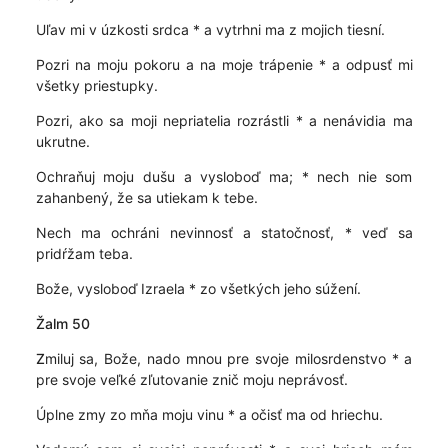
Uľav mi v úzkosti srdca * a vytrhni ma z mojich tiesní.
Pozri na moju pokoru a na moje trápenie * a odpusť mi
všetky priestupky.
Pozri, ako sa moji nepriatelia rozrástli * a nenávidia ma
ukrutne.
Ochraňuj moju dušu a vysloboď ma; * nech nie som
zahanbený, že sa utiekam k tebe.
Nech ma ochráni nevinnosť a statočnosť, * veď sa
pridŕžam teba.
Bože, vysloboď Izraela * zo všetkých jeho súžení.
Žalm 50
Z
miluj sa, Bože, nado mnou pre svoje milosrdenstvo * a
pre svoje veľké zľutovanie znič moju neprávosť.
Úplne zmy zo mňa moju vinu * a očisť ma od hriechu.