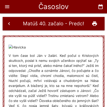
Časoslov
menu
date_range
Matúš 40. začalo - Predchodcovi 2
chevron_left
print
V tom čase bol Ján v žalári. Keď počul o Kristových
skutkoch, poslal k nemu svojich učeníkov opýtať sa: „Ty
si ten, ktorý má prísť, alebo máme čakať iného?” Ježiš im
odpovedal: „Choďte a oznámte Jánovi, čo počujete a čo
vidíte: Slepí vidia, chromí chodia, malomocní sú čistí,
hluchí počujú, mŕtvi vstávajú a chudobným sa hlása
evanjelium. A blažený je, kto sa na mne nepohorší.” Keď
odchádzali, začal Ježiš hovoriť zástupom o Jánovi: „Čo
ste vyšli na púšť vidieť? Trstinu zmietanú vetrom? Alebo
čo ste vyšli vidieť? Človeka oblečeného do jemných šiat?
Veď tí, čo nosia jemné šaty, bývajú v kráľovských