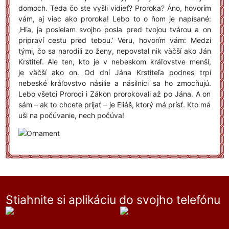
domoch. Teda čo ste vyšli vidieť? Proroka? Áno, hovorím
vám, aj viac ako proroka! Lebo to o ňom je napísané:
‚Hľa, ja posielam svojho posla pred tvojou tvárou a on
pripraví cestu pred tebou.’ Veru, hovorím vám: Medzi
tými, čo sa narodili zo ženy, nepovstal nik väčší ako Ján
Krstiteľ. Ale ten, kto je v nebeskom kráľovstve menší,
je väčší ako on. Od dní Jána Krstiteľa podnes trpí
nebeské kráľovstvo násilie a násilníci sa ho zmocňujú.
Lebo všetci Proroci i Zákon prorokovali až po Jána. A on
sám – ak to chcete prijať – je Eliáš, ktorý má prísť. Kto má
uši na počúvanie, nech počúva!
Stiahnite si aplikáciu do svojho telefónu