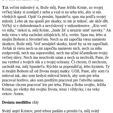
T
ak veľmi milostivý si, Bože môj, Pane Ježišu Kriste, zo svojej
veľkej lásky si zostúpil z neba a vzal si na seba telo, aby si nás
všetkých spasil. Opäť ťa prosím, Spasiteľu, spas ma podľa svojej
milosti. Lebo ak ma spasíš pre skutky, to nie je milosť, ale skôr dlh.
Veľký si v dobrodeniach a nevýslovný v milosrdenstve. „Kto verí
vo mňa,“ riekol si, môj Kriste, „bude žiť a neuzrie smrť naveky.“ Ak
teda viera v teba zachráni zúfajúcich, hľa, verím. Spas ma, lebo si
mojím Bohom a Stvoriteľom. Nech sa mi započíta viera namiesto
skutkov, Bože môj. Veď nenájdeš skutky, ktoré by sa mi započítali.
Avšak tá viera nech sa mi započíta namiesto nich, nech za mňa
zodpovedá, nech ma ospravedlní, nech ma učiní účastníkom tvojej
večnej slávy. Nech ma neuchváti satan a nech sa nechváli, Pane, že
ma vytrhol z tvojich rúk a z tvojej ochrany. Či chcem, či nechcem,
zachráň ma, môj Spasiteľu. Rýchlo sa poponáhľaj, lebo hyniem. Ty
si mojím Bohom už od života mojej matky. Učiň, Pane, aby som ťa
miloval tak, ako som kedysi miloval hriech, aby som pre teba
pracoval horlivo, ako som predtým pracoval pre ľstivého satana.
Odteraz chcem pracovať len pre teba, Pána a Boha svojho, Ježiša
Krista, po všetky dni svojho života, teraz i vždycky, i na veky
vekov. Amen.
Desiata modlitba
vždy
S
vätý anjel Kristov, pred tebou padám a prosím ťa, môj svätý