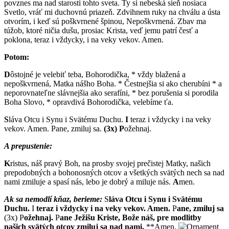
povznes ma nad starosti tohto sveta. Ty si nebeská sieň nosiaca
Svetlo, vráť mi duchovnú priazeň. Zdvihnem ruky na chválu a ústa
otvorím, i keď sú poškvrnené špinou, Nepoškvrnená. Zbav ma
túžob, ktoré ničia dušu, prosiac Krista, veď jemu patrí česť a
poklona, teraz i vždycky, i na veky vekov. Amen.
Potom:
D
ôstojné je velebiť teba, Bohorodička, * vždy blažená a
nepoškvrnená, Matka nášho Boha. * Čestnejšia si ako cherubíni * a
neporovnateľne slávnejšia ako serafíni, * bez porušenia si porodila
Boha Slovo, * opravdivá Bohorodička, velebíme ťa.
S
láva Otcu i Synu i Svätému Duchu.
I
teraz i vždycky i na veky
vekov. Amen. Pane, zmiluj sa.
(3x) P
ožehnaj.
A prepustenie:
K
ristus, náš pravý Boh, na prosby svojej prečistej Matky, našich
prepodobných a bohonosných otcov a všetkých svätých nech sa nad
nami zmiluje a spasí nás, lebo je dobrý a miluje nás.
A
men.
Ak sa nemodlí kňaz, berieme:
S
láva Otcu i Synu i Svätému
Duchu.
I
teraz i vždycky i na veky vekov. Amen.
P
ane, zmiluj sa
(3x)
P
ožehnaj.
P
ane Ježišu Kriste, Bože náš, pre modlitby
našich svätých otcov zmiluj sa nad nami.
**Amen.