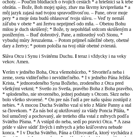
ochoty. – Poučím blúdiacich o tvojich cestách * a hriešnici sa k tebe
obrátia. – Bože, Boh mojej spásy, zbav ma škvrny krvipreliatia * a
môj jazyk zajasá nad tvojou spravodlivosťou. – Pane, otvor moje
pery * a moje ústa budú ohlasovať tvoju slávu. – Veď ty nemáš
záľubu v obete * ani žertvu neprijmeš odo mňa. – Obetou Bohu
milou je duch skrúšený; * Bože, ty nepohŕdaš srdcom skrúšeným a
poníženým. – Buď dobrotivý, Pane, a milosrdný voči Sionu, *
vybuduj múry Jeruzalema. – Potom prijmeš náležité obety, obetné
dary a žertvy; * potom položia na tvoj oltár obetné zvieratá.
S
láva Otcu i Synu i Svätému Duchu.
I
teraz i vždycky i na veky
vekov. Amen.
V
erím v jedného Boha, Otca všemohúceho, * Stvoriteľa neba i
zeme, sveta viditeľného i neviditeľného. * I v jedného Pána Ježiša
Krista, * jednorodeného Syna Božieho, zrodeného z Otca pred
všetkými vekmi; * Svetlo zo Svetla, pravého Boha z Boha pravého,
* splodeného, nie stvoreného, jednej podstaty s Otcom. Skrz neho
bolo všetko stvorené. * On pre nás ľudí a pre našu spásu zostúpil z
nebies. * A mocou Ducha Svätého vzal si telo z Márie Panny a stal
sa človekom. * Za nás bol aj ukrižovaný za vlády Poncia Piláta, *
bol umučený a pochovaný, ale tretieho dňa vstal z mŕtvych podľa
Svätého Písma. * A vstúpil do neba, sedí po pravici Otca. * A zasa
príde v sláve súdiť živých i mŕtvych a jeho kráľovstvu nebude
konca. * I v Ducha Svätého, Pána a Oživovateľa, ktorý vychádza z