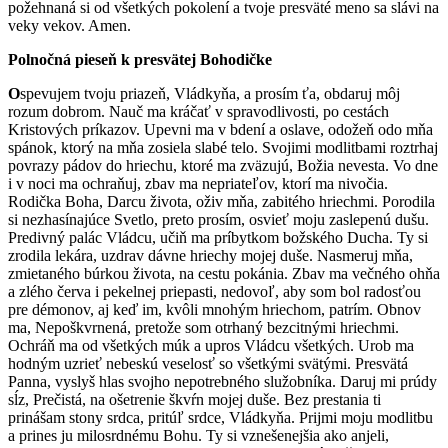
požehnaná si od všetkých pokolení a tvoje presväté meno sa slávi na
veky vekov. Amen.
Polnočná pieseň k presvätej Bohodičke
O
spevujem tvoju priazeň, Vládkyňa, a prosím ťa, obdaruj môj
rozum dobrom. Nauč ma kráčať v spravodlivosti, po cestách
Kristových príkazov. Upevni ma v bdení a oslave, odožeň odo mňa
spánok, ktorý na mňa zosiela slabé telo. Svojimi modlitbami roztrhaj
povrazy pádov do hriechu, ktoré ma zväzujú, Božia nevesta. Vo dne
i v noci ma ochraňuj, zbav ma nepriateľov, ktorí ma nivočia.
Rodička Boha, Darcu života, oživ mňa, zabitého hriechmi. Porodila
si nezhasínajúce Svetlo, preto prosím, osvieť moju zaslepenú dušu.
Predivný palác Vládcu, učiň ma príbytkom božského Ducha. Ty si
zrodila lekára, uzdrav dávne hriechy mojej duše. Nasmeruj mňa,
zmietaného búrkou života, na cestu pokánia. Zbav ma večného ohňa
a zlého červa i pekelnej priepasti, nedovoľ, aby som bol radosťou
pre démonov, aj keď im, kvôli mnohým hriechom, patrím. Obnov
ma, Nepoškvrnená, pretože som otrhaný bezcitnými hriechmi.
Ochráň ma od všetkých múk a upros Vládcu všetkých. Urob ma
hodným uzrieť nebeskú veselosť so všetkými svätými. Presvätá
Panna, vyslyš hlas svojho nepotrebného služobníka. Daruj mi prúdy
sĺz, Prečistá, na ošetrenie škvŕn mojej duše. Bez prestania ti
prinášam stony srdca, pritúľ srdce, Vládkyňa. Prijmi moju modlitbu
a prines ju milosrdnému Bohu. Ty si vznešenejšia ako anjeli,