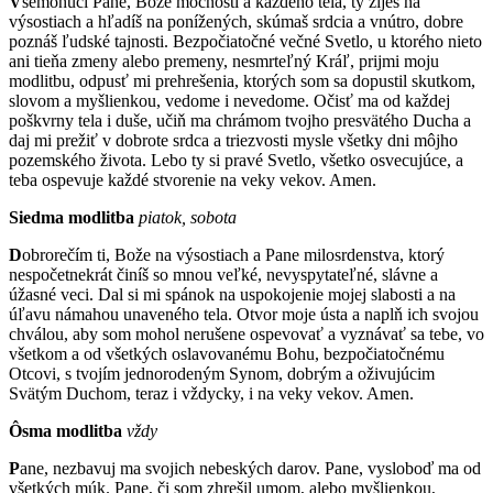
V
šemohúci Pane, Bože mocností a každého tela, ty žiješ na
výsostiach a hľadíš na ponížených, skúmaš srdcia a vnútro, dobre
poznáš ľudské tajnosti. Bezpočiatočné večné Svetlo, u ktorého nieto
ani tieňa zmeny alebo premeny, nesmrteľný Kráľ, prijmi moju
modlitbu, odpusť mi prehrešenia, ktorých som sa dopustil skutkom,
slovom a myšlienkou, vedome i nevedome. Očisť ma od každej
poškvrny tela i duše, učiň ma chrámom tvojho presvätého Ducha a
daj mi prežiť v dobrote srdca a triezvosti mysle všetky dni môjho
pozemského života. Lebo ty si pravé Svetlo, všetko osvecujúce, a
teba ospevuje každé stvorenie na veky vekov. Amen.
Siedma modlitba
piatok, sobota
D
obrorečím ti, Bože na výsostiach a Pane milosrdenstva, ktorý
nespočetnekrát činíš so mnou veľké, nevyspytateľné, slávne a
úžasné veci. Dal si mi spánok na uspokojenie mojej slabosti a na
úľavu námahou unaveného tela. Otvor moje ústa a naplň ich svojou
chválou, aby som mohol nerušene ospevovať a vyznávať sa tebe, vo
všetkom a od všetkých oslavovanému Bohu, bezpočiatočnému
Otcovi, s tvojím jednorodeným Synom, dobrým a oživujúcim
Svätým Duchom, teraz i vždycky, i na veky vekov. Amen.
Ôsma modlitba
vždy
P
ane, nezbavuj ma svojich nebeských darov. Pane, vysloboď ma od
všetkých múk. Pane, či som zhrešil umom, alebo myšlienkou,