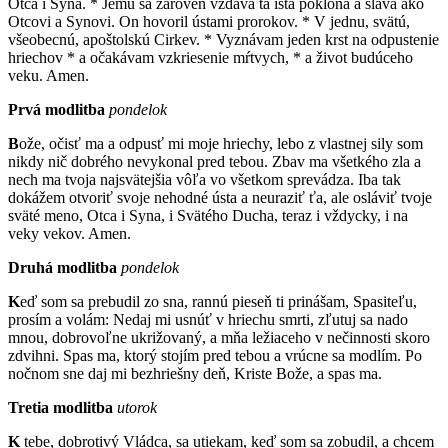
Otca i Syna. * Jemu sa zároveň vzdáva tá istá poklona a sláva ako
Otcovi a Synovi. On hovoril ústami prorokov. * V jednu, svätú,
všeobecnú, apoštolskú Cirkev. * Vyznávam jeden krst na odpustenie
hriechov * a očakávam vzkriesenie mŕtvych, * a život budúceho
veku. Amen.
Prvá modlitba
pondelok
B
ože, očisť ma a odpusť mi moje hriechy, lebo z vlastnej sily som
nikdy nič dobrého nevykonal pred tebou. Zbav ma všetkého zla a
nech ma tvoja najsvätejšia vôľa vo všetkom sprevádza. Iba tak
dokážem otvoriť svoje nehodné ústa a neuraziť ťa, ale osláviť tvoje
sväté meno, Otca i Syna, i Svätého Ducha, teraz i vždycky, i na
veky vekov. Amen.
Druhá modlitba
pondelok
K
eď som sa prebudil zo sna, rannú pieseň ti prinášam, Spasiteľu,
prosím a volám: Nedaj mi usnúť v hriechu smrti, zľutuj sa nado
mnou, dobrovoľne ukrižovaný, a mňa ležiaceho v nečinnosti skoro
zdvihni. Spas ma, ktorý stojím pred tebou a vrúcne sa modlím. Po
nočnom sne daj mi bezhriešny deň, Kriste Bože, a spas ma.
Tretia modlitba
utorok
K
tebe, dobrotivý Vládca, sa utiekam, keď som sa zobudil, a chcem