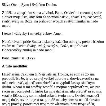
S
láva Otcu i Synu i Svätému Duchu.
Z
lôžka a zo spánku si ma zdvihol, Pane. Osvieť mi rozum aj srdce
a otvor moje ústa, aby som ťa spevom oslávil, Svätá Trojica: Svätý,
svätý, svätý si, Bože, na príhovor svojich svätých zmiluj sa nado
mnou.
I
teraz i vždycky i na veky vekov. Amen.
N
eočakávane príde Sudca a skutky každého odkryje, preto s bázňou
volám na úsvite: Svätý, svätý, svätý si, Bože, na príhovor
Bohorodičky zmiluj sa nado mnou.
P
ane, zmiluj sa.
(12x)
A túto modlitbu:
H
neď zrána ďakujem ti, Najsvätejšia Trojica, že som sa zo sna
prebudil. Bože, ty vo svojej veľkej dobrote a zhovievavosti sa na
mňa nehneváš, aj keď som zhrešil a nevyplnil čas spasiteľným
úsilím. Nedal si mi navždy zosnúť s mojimi neprávosťami, ale pre
svoju nevyčerpateľnú lásku ku mne dal si mi silu prebrať sa zo sna,
vstať z lôžka, aby som mohol osláviť tvoju moc. Osvieť teraz oči
mojej duše, otvor moje ústa, pomôž mi, aby som sa naučil slovám
tvojej pravdy, porozumel tvojim prikázaniam, plnil tvoju vôľu,