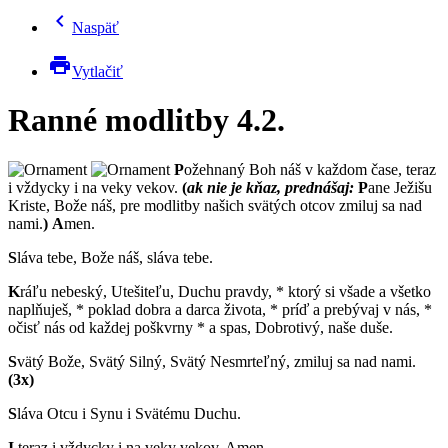
chevron_left
Naspäť
print
Vytlačiť
Ranné modlitby 4.2.
P
ožehnaný Boh náš v každom čase, teraz
i vždycky i na veky vekov.
(
ak nie je kňaz, prednášaj:
P
ane Ježišu
Kriste, Bože náš, pre modlitby našich svätých otcov zmiluj sa nad
nami.
)
A
men.
S
láva tebe, Bože náš, sláva tebe.
K
ráľu nebeský, Utešiteľu, Duchu pravdy, * ktorý si všade a všetko
naplňuješ, * poklad dobra a darca života, * príď a prebývaj v nás, *
očisť nás od každej poškvrny * a spas, Dobrotivý, naše duše.
S
vätý Bože, Svätý Silný, Svätý Nesmrteľný, zmiluj sa nad nami.
(3x)
S
láva Otcu i Synu i Svätému Duchu.
I
teraz i vždycky i na veky vekov. Amen.