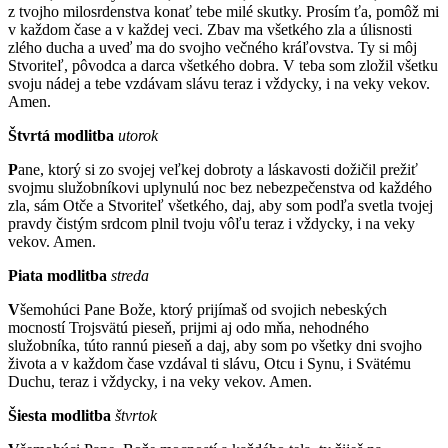
z tvojho milosrdenstva konať tebe milé skutky. Prosím ťa, pomôž mi
v každom čase a v každej veci. Zbav ma všetkého zla a úlisnosti
zlého ducha a uveď ma do svojho večného kráľovstva. Ty si môj
Stvoriteľ, pôvodca a darca všetkého dobra. V teba som zložil všetku
svoju nádej a tebe vzdávam slávu teraz i vždycky, i na veky vekov.
Amen.
Štvrtá modlitba
utorok
P
ane, ktorý si zo svojej veľkej dobroty a láskavosti dožičil prežiť
svojmu služobníkovi uplynulú noc bez nebezpečenstva od každého
zla, sám Otče a Stvoriteľ všetkého, daj, aby som podľa svetla tvojej
pravdy čistým srdcom plnil tvoju vôľu teraz i vždycky, i na veky
vekov. Amen.
Piata modlitba
streda
V
šemohúci Pane Bože, ktorý prijímaš od svojich nebeských
mocností Trojsvätú pieseň, prijmi aj odo mňa, nehodného
služobníka, túto rannú pieseň a daj, aby som po všetky dni svojho
života a v každom čase vzdával ti slávu, Otcu i Synu, i Svätému
Duchu, teraz i vždycky, i na veky vekov. Amen.
Šiesta modlitba
štvrtok