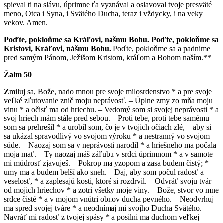
spieval ti na slávu, úprimne ťa vyznával a oslavoval tvoje presväté
meno, Otca i Syna, i Svätého Ducha, teraz i vždycky, i na veky
vekov. Amen.
Poďte, pokloňme sa Kráľovi, nášmu Bohu. Poďte, pokloňme sa
Kristovi, Kráľovi, nášmu Bohu.
Poďte, pokloňme sa a padnime
pred samým Pánom, Ježišom Kristom, kráľom a Bohom naším.**
Žalm 50
Z
miluj sa, Bože, nado mnou pre svoje milosrdenstvo * a pre svoje
veľké zľutovanie znič moju neprávosť. – Úplne zmy zo mňa moju
vinu * a očisť ma od hriechu. – Vedomý som si svojej neprávosti * a
svoj hriech mám stále pred sebou. – Proti tebe, proti tebe samému
som sa prehrešil * a urobil som, čo je v tvojich očiach zlé, – aby si
sa ukázal spravodlivý vo svojom výroku * a nestranný vo svojom
súde. – Naozaj som sa v neprávosti narodil * a hriešneho ma počala
moja mať. – Ty naozaj máš záľubu v srdci úprimnom * a v samote
mi múdrosť zjavuješ. – Pokrop ma yzopom a zasa budem čistý; *
umy ma a budem belší ako sneh. – Daj, aby som počul radosť a
veselosť, * a zaplesajú kosti, ktoré si rozdrvil. – Odvráť svoju tvár
od mojich hriechov * a zotri všetky moje viny. – Bože, stvor vo mne
srdce čisté * a v mojom vnútri obnov ducha pevného. – Neodvrhuj
ma spred svojej tváre * a neodnímaj mi svojho Ducha Svätého. –
Navráť mi radosť z tvojej spásy * a posilni ma duchom veľkej