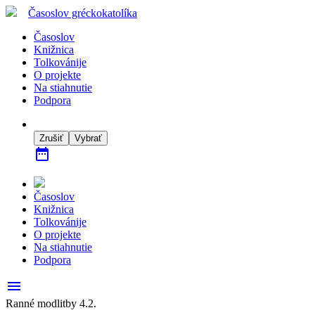
Časoslov
gréckokatolíka
Časoslov
Knižnica
Tolkovánije
O projekte
Na stiahnutie
Podpora
Zrušiť
Vybrať
date_range
Časoslov
Knižnica
Tolkovánije
O projekte
Na stiahnutie
Podpora
menu
Ranné modlitby 4.2.