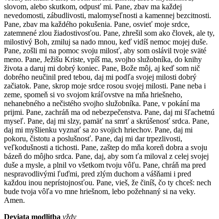
slovom, alebo skutkom, odpusť mi. Pane, zbav ma každej
nevedomosti, zábudlivosti, malomyseľnosti a kamennej bezcitnosti.
Pane, zbav ma každého pokušenia. Pane, osvieť moje srdce,
zatemnené zlou žiadostivosťou. Pane, zhrešil som ako človek, ale ty,
milostivý Boh, zmiluj sa nado mnou, keď vidíš nemoc mojej duše.
Pane, zošli mi na pomoc svoju milosť, aby som oslávil tvoje sväté
meno. Pane, Ježišu Kriste, vpíš ma, svojho služobníka, do knihy
života a daruj mi dobrý koniec. Pane, Bože môj, aj keď som nič
dobrého neučinil pred tebou, daj mi podľa svojej milosti dobrý
začiatok. Pane, skrop moje srdce rosou svojej milosti. Pane neba i
zeme, spomeň si vo svojom kráľovstve na mňa hriešneho,
nehanebného a nečistého svojho služobníka. Pane, v pokání ma
prijmi. Pane, zachráň ma od nebezpečenstva. Pane, daj mi šľachetnú
myseľ. Pane, daj mi slzy, pamäť na smrť a skrúšenosť srdca. Pane,
daj mi myšlienku vyznať sa zo svojich hriechov. Pane, daj mi
pokoru, čistotu a poslušnosť. Pane, daj mi dar trpezlivosti,
veľkodušnosti a tichosti. Pane, zaštep do mňa koreň dobra a svoju
bázeň do môjho srdca. Pane, daj, aby som ťa miloval z celej svojej
duše a mysle, a plnil vo všetkom tvoju vôľu. Pane, chráň ma pred
nespravodlivými ľuďmi, pred zlým duchom a vášňami i pred
každou inou neprístojnosťou. Pane, vieš, že činíš, čo ty chceš: nech
bude tvoja vôľa vo mne hriešnom, lebo požehnaný si na veky.
Amen.
Deviata modlitba
vždy