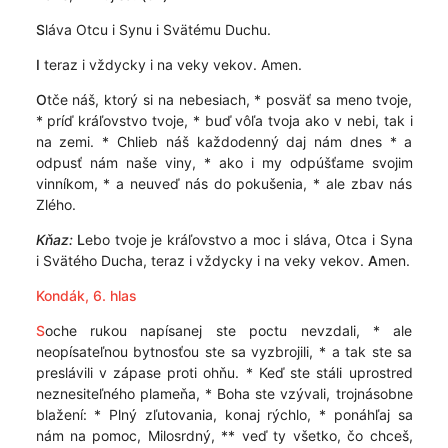
S
láva Otcu i Synu i Svätému Duchu.
I
teraz i vždycky i na veky vekov. Amen.
O
tče náš, ktorý si na nebesiach, * posväť sa meno tvoje,
* príď kráľovstvo tvoje, * buď vôľa tvoja ako v nebi, tak i
na zemi. * Chlieb náš každodenný daj nám dnes * a
odpusť nám naše viny, * ako i my odpúšťame svojim
vinníkom, * a neuveď nás do pokušenia, * ale zbav nás
Zlého.
Kňaz:
L
ebo tvoje je kráľovstvo a moc i sláva, Otca i Syna
i Svätého Ducha, teraz i vždycky i na veky vekov.
A
men.
Kondák, 6. hlas
S
oche rukou napísanej ste poctu nevzdali, * ale
neopísateľnou bytnosťou ste sa vyzbrojili, * a tak ste sa
preslávili v zápase proti ohňu. * Keď ste stáli uprostred
neznesiteľného plameňa, * Boha ste vzývali, trojnásobne
blažení: * Plný zľutovania, konaj rýchlo, * ponáhľaj sa
nám na pomoc, Milosrdný, ** veď ty všetko, čo chceš,