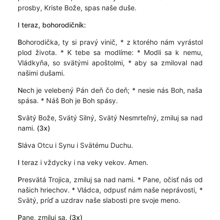
prosby, Kriste Bože, spas naše duše.
I teraz,
bohorodičník:
B
ohorodička, ty si pravý vinič, * z ktorého nám vyrástol
plod života. * K tebe sa modlíme: * Modli sa k nemu,
Vládkyňa, so svätými apoštolmi, * aby sa zmiloval nad
našimi dušami.
N
ech je velebený Pán deň čo deň; * nesie nás Boh, naša
spása. * Náš Boh je Boh spásy.
S
vätý Bože, Svätý Silný, Svätý Nesmrteľný, zmiluj sa nad
nami.
(3x)
S
láva Otcu i Synu i Svätému Duchu.
I
teraz i vždycky i na veky vekov. Amen.
P
resvätá Trojica, zmiluj sa nad nami. * Pane, očisť nás od
našich hriechov. * Vládca, odpusť nám naše neprávosti, *
Svätý, príď a uzdrav naše slabosti pre svoje meno.
P
ane, zmiluj sa.
(3x)