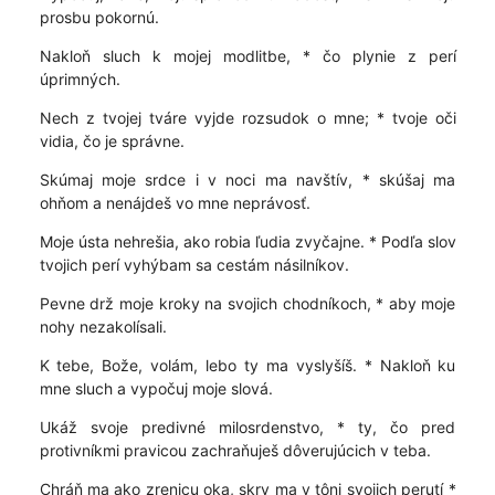
prosbu pokornú.
Nakloň sluch k mojej modlitbe, * čo plynie z perí
úprimných.
Nech z tvojej tváre vyjde rozsudok o mne; * tvoje oči
vidia, čo je správne.
Skúmaj moje srdce i v noci ma navštív, * skúšaj ma
ohňom a nenájdeš vo mne neprávosť.
Moje ústa nehrešia, ako robia ľudia zvyčajne. * Podľa slov
tvojich perí vyhýbam sa cestám násilníkov.
Pevne drž moje kroky na svojich chodníkoch, * aby moje
nohy nezakolísali.
K tebe, Bože, volám, lebo ty ma vyslyšíš. * Nakloň ku
mne sluch a vypočuj moje slová.
Ukáž svoje predivné milosrdenstvo, * ty, čo pred
protivníkmi pravicou zachraňuješ dôverujúcich v teba.
Chráň ma ako zrenicu oka, skry ma v tôni svojich perutí *