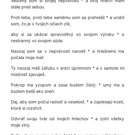
Vedomý som si svojej neprávosti * a svoj hriech mám
stále pred sebou.
Proti tebe, proti tebe samému som sa prehrešil * a urobil
som, čo je v tvojich očiach zlé,
aby si sa ukázal spravodlivý vo svojom výroku * a
nestranný vo svojom súde.
Naozaj som sa v neprávosti narodil * a hriešneho ma
počala moja mať.
Ty naozaj máš záľubu v srdci úprimnom * a v samote mi
múdrosť zjavuješ.
Pokrop ma yzopom a zasa budem čistý; * umy ma a
budem belší ako sneh.
Daj, aby som počul radosť a veselosť, * a zaplesajú kosti,
ktoré si rozdrvil.
Odvráť svoju tvár od mojich hriechov * a zotri všetky
moje viny.