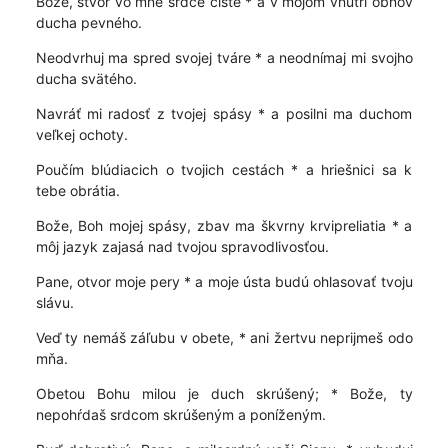
Bože, stvor vo mne srdce čisté * a v mojom vnútri obnov
ducha pevného.
Neodvrhuj ma spred svojej tváre * a neodnímaj mi svojho
ducha svätého.
Navráť mi radosť z tvojej spásy * a posilni ma duchom
veľkej ochoty.
Poučím blúdiacich o tvojich cestách * a hriešnici sa k
tebe obrátia.
Bože, Boh mojej spásy, zbav ma škvrny krvipreliatia * a
môj jazyk zajasá nad tvojou spravodlivosťou.
Pane, otvor moje pery * a moje ústa budú ohlasovať tvoju
slávu.
Veď ty nemáš záľubu v obete, * ani žertvu neprijmeš odo
mňa.
Obetou Bohu milou je duch skrúšený; * Bože, ty
nepohŕdaš srdcom skrúšeným a poníženým.