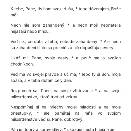
K
tebe, Pane, dvíham svoju dušu, * tebe dôverujem, Bože
môj:
Nech nie som zahanbený * a nech moji nepriatelia
nejasajú nado mnou.
Veď nik, čo dúfa v teba, nebude zahanbený. * Ale nech
sú zahanbení tí, čo sa pre nič za nič dopúšťajú nevery.
Ukáž mi, Pane, svoje cesty * a pouč ma o svojich
chodníkoch.
Veď ma vo svojej pravde a uč ma, * lebo ty si Boh, moja
spása, a v teba dúfam celý deň.
Rozpomeň sa, Pane, na svoje zľutovanie * a na svoje
milosrdenstvo, ktoré trvá od vekov.
Nespomínaj si na hriechy mojej mladosti a na moje
priestupky, * ale pamätaj na mňa vo svojom
milosrdenstve veď si, Pane, dobrotivý.
Pán je dobrý a spravodlivý: * ukazuje cestu hriešnikom.