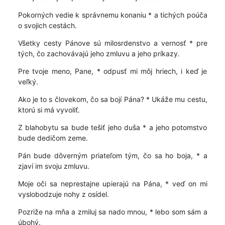
Pokorných vedie k správnemu konaniu * a tichých poúča
o svojich cestách.
Všetky cesty Pánove sú milosrdenstvo a vernosť * pre
tých, čo zachovávajú jeho zmluvu a jeho príkazy.
Pre tvoje meno, Pane, * odpusť mi môj hriech, i keď je
veľký.
Ako je to s človekom, čo sa bojí Pána? * Ukáže mu cestu,
ktorú si má vyvoliť.
Z blahobytu sa bude tešiť jeho duša * a jeho potomstvo
bude dedičom zeme.
Pán bude dôverným priateľom tým, čo sa ho boja, * a
zjaví im svoju zmluvu.
Moje oči sa neprestajne upierajú na Pána, * veď on mi
vyslobodzuje nohy z osídel.
Pozriže na mňa a zmiluj sa nado mnou, * lebo som sám a
úbohý.