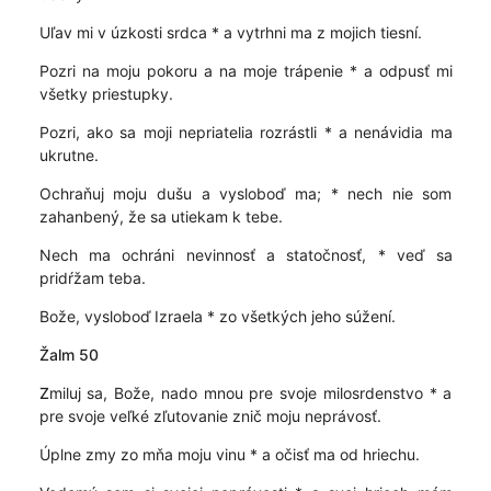
Uľav mi v úzkosti srdca * a vytrhni ma z mojich tiesní.
Pozri na moju pokoru a na moje trápenie * a odpusť mi
všetky priestupky.
Pozri, ako sa moji nepriatelia rozrástli * a nenávidia ma
ukrutne.
Ochraňuj moju dušu a vysloboď ma; * nech nie som
zahanbený, že sa utiekam k tebe.
Nech ma ochráni nevinnosť a statočnosť, * veď sa
pridŕžam teba.
Bože, vysloboď Izraela * zo všetkých jeho súžení.
Žalm 50
Z
miluj sa, Bože, nado mnou pre svoje milosrdenstvo * a
pre svoje veľké zľutovanie znič moju neprávosť.
Úplne zmy zo mňa moju vinu * a očisť ma od hriechu.