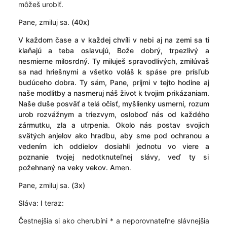
môžeš urobiť.
P
ane, zmiluj sa.
(40x)
V
každom čase a v každej chvíli v nebi aj na zemi sa ti
klaňajú a teba oslavujú, Bože dobrý, trpezlivý a
nesmierne milosrdný. Ty miluješ spravodlivých, zmilúvaš
sa nad hriešnymi a všetko voláš k spáse pre prísľub
budúceho dobra. Ty sám, Pane, prijmi v tejto hodine aj
naše modlitby a nasmeruj náš život k tvojim prikázaniam.
Naše duše posväť a telá očisť, myšlienky usmerni, rozum
urob rozvážnym a triezvym, osloboď nás od každého
zármutku, zla a utrpenia. Okolo nás postav svojich
svätých anjelov ako hradbu, aby sme pod ochranou a
vedením ich oddielov dosiahli jednotu vo viere a
poznanie tvojej nedotknuteľnej slávy, veď ty si
požehnaný na veky vekov.
A
men.
P
ane, zmiluj sa.
(3x)
S
láva:
I
teraz:
Č
estnejšia si ako cherubíni * a neporovnateľne slávnejšia