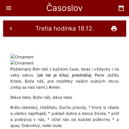
Časoslov
menu
date_range
Tretia hodinka 18.12.
chevron_left
print
P
ožehnaný Boh náš v každom čase, teraz i vždycky i na
veky vekov.
(
ak nie je kňaz, prednášaj:
P
ane Ježišu
Kriste, Bože náš, pre modlitby našich svätých otcov
zmiluj sa nad nami.
)
A
men.
S
láva tebe, Bože náš, sláva tebe.
K
ráľu nebeský, Utešiteľu, Duchu pravdy, * ktorý si všade
a všetko naplňuješ, * poklad dobra a darca života, * príď
a prebývaj v nás, * očisť nás od každej poškvrny * a
spas, Dobrotivý, naše duše.