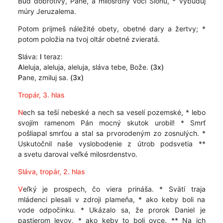
Buď dobrotivý, Pane, a milosrdný voči Sionu, * vybuduj
múry Jeruzalema.
Potom prijmeš náležité obety, obetné dary a žertvy; *
potom položia na tvoj oltár obetné zvieratá.
S
láva:
I
teraz:
A
leluja, aleluja, aleluja, sláva tebe, Bože.
(3x)
P
ane, zmiluj sa.
(3x)
Tropár, 3. hlas
N
ech sa teší nebeské a nech sa veselí pozemské, * lebo
svojím ramenom Pán mocný skutok urobil! * Smrť
pošliapal smrťou a stal sa prvorodeným zo zosnulých. *
Uskutočnil naše vyslobodenie z útrob podsvetia **
a svetu daroval veľké milosrdenstvo.
Sláva, tropár, 2. hlas
V
eľký je prospech, čo viera prináša. * Svätí traja
mládenci plesali v zdroji plameňa, * ako keby boli na
vode odpočinku. * Ukázalo sa, že prorok Daniel je
pastierom levov, * ako keby to boli ovce. ** Na ich