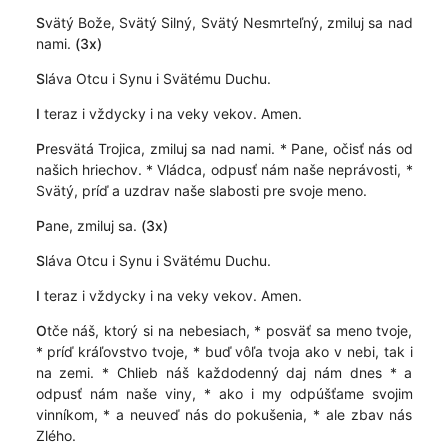
S
vätý Bože, Svätý Silný, Svätý Nesmrteľný, zmiluj sa nad
nami.
(3x)
S
láva Otcu i Synu i Svätému Duchu.
I
teraz i vždycky i na veky vekov. Amen.
P
resvätá Trojica, zmiluj sa nad nami. * Pane, očisť nás od
našich hriechov. * Vládca, odpusť nám naše neprávosti, *
Svätý, príď a uzdrav naše slabosti pre svoje meno.
P
ane, zmiluj sa.
(3x)
S
láva Otcu i Synu i Svätému Duchu.
I
teraz i vždycky i na veky vekov. Amen.
O
tče náš, ktorý si na nebesiach, * posväť sa meno tvoje,
* príď kráľovstvo tvoje, * buď vôľa tvoja ako v nebi, tak i
na zemi. * Chlieb náš každodenný daj nám dnes * a
odpusť nám naše viny, * ako i my odpúšťame svojim
vinníkom, * a neuveď nás do pokušenia, * ale zbav nás
Zlého.