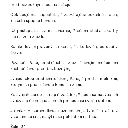
pred bezbožnými, čo ma sužujú.
Obkľučujú ma nepriatelia, * zatvárajú si bezcitné srdcia,
ich ústa spupne hovoria.
Už pristupujú a už ma zvierajú, * očami sliedia, ako by
ma na zem zrazili.
Sú ako lev pripravený na korisť, * ako levíča, čo čupí v
úkryte.
Povstaň, Pane, predíď ich a zraz, * svojím mečom mi
zachráň život pred bezbožným,
svojou rukou pred smrteľníkmi, Pane, * pred smrteľníkmi,
ktorým sa podiel života končí na zemi.
Zo svojich zásob im naplň žalúdok, * nech sa nasýtia ich
synovia a čo nezjedia, nech prenechajú svojim deťom.
Ja však v spravodlivosti uzriem tvoju tvár * a až raz
vstanem zo sna, nasýtim sa pohľadom na teba.
Žalm 24