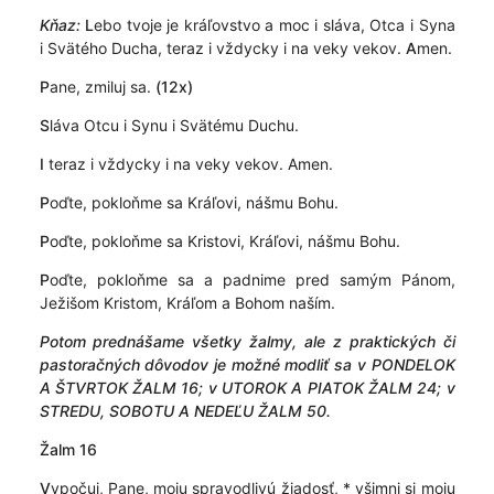
Kňaz:
L
ebo tvoje je kráľovstvo a moc i sláva, Otca i Syna
i Svätého Ducha, teraz i vždycky i na veky vekov.
A
men.
P
ane, zmiluj sa.
(12x)
S
láva Otcu i Synu i Svätému Duchu.
I
teraz i vždycky i na veky vekov. Amen.
P
oďte, pokloňme sa Kráľovi, nášmu Bohu.
P
oďte, pokloňme sa Kristovi, Kráľovi, nášmu Bohu.
P
oďte, pokloňme sa a padnime pred samým Pánom,
Ježišom Kristom, Kráľom a Bohom naším.
Potom prednášame všetky žalmy, ale z praktických či
pastoračných dôvodov je možné modliť sa v PONDELOK
A ŠTVRTOK ŽALM 16; v UTOROK A PIATOK ŽALM 24; v
STREDU, SOBOTU A NEDEĽU ŽALM 50.
Žalm 16
V
ypočuj, Pane, moju spravodlivú žiadosť, * všimni si moju