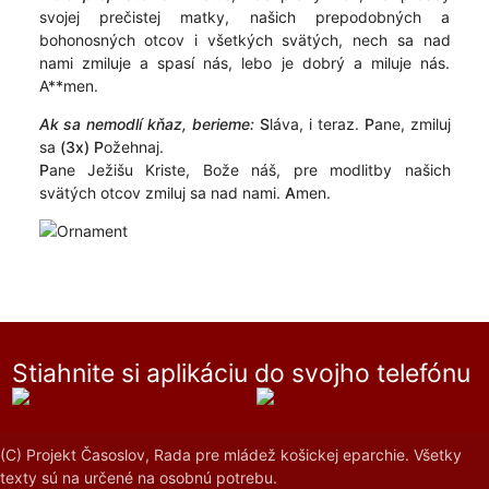
svojej prečistej matky, našich prepodobných a
bohonosných otcov i všetkých svätých, nech sa nad
nami zmiluje a spasí nás, lebo je dobrý a miluje nás.
A**men.
Ak sa nemodlí kňaz, berieme:
S
láva, i teraz.
P
ane, zmiluj
sa
(3x)
P
ožehnaj.
P
ane Ježišu Kriste, Bože náš, pre modlitby našich
svätých otcov zmiluj sa nad nami.
A
men.
Stiahnite si aplikáciu do svojho telefónu
(C) Projekt Časoslov, Rada pre mládež košickej eparchie. Všetky
texty sú na určené na osobnú potrebu.