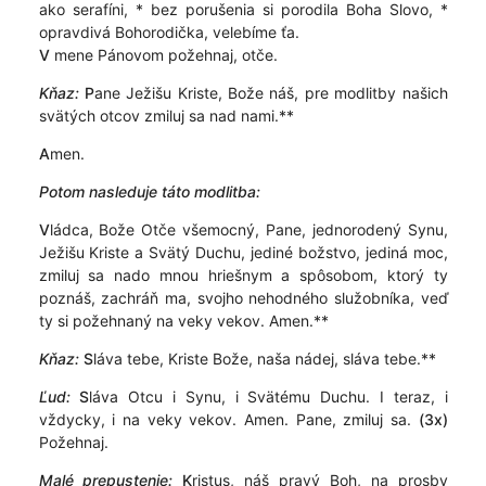
ako serafíni, * bez porušenia si porodila Boha Slovo, *
opravdivá Bohorodička, velebíme ťa.
V
mene Pánovom požehnaj, otče.
Kňaz:
P
ane Ježišu Kriste, Bože náš, pre modlitby našich
svätých otcov zmiluj sa nad nami.**
A
men.
Potom nasleduje táto modlitba:
V
ládca, Bože Otče všemocný, Pane, jednorodený Synu,
Ježišu Kriste a Svätý Duchu, jediné božstvo, jediná moc,
zmiluj sa nado mnou hriešnym a spôsobom, ktorý ty
poznáš, zachráň ma, svojho nehodného služobníka, veď
ty si požehnaný na veky vekov. Amen.**
Kňaz:
S
láva tebe, Kriste Bože, naša nádej, sláva tebe.**
Ľud:
S
láva Otcu i Synu, i Svätému Duchu. I teraz, i
vždycky, i na veky vekov. Amen. Pane, zmiluj sa.
(3x)
Požehnaj.
Malé prepustenie:
K
ristus, náš pravý Boh, na prosby