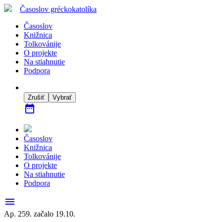
Časoslov
gréckokatolíka
Časoslov
Knižnica
Tolkovánije
O projekte
Na stiahnutie
Podpora
Zrušiť
Vybrať
date_range
Časoslov
Knižnica
Tolkovánije
O projekte
Na stiahnutie
Podpora
menu
Ap. 259. začalo 19.10.