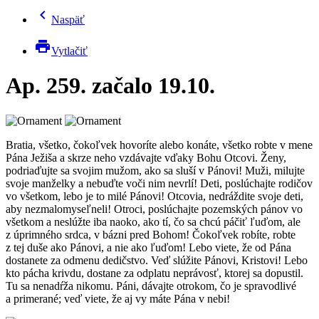
chevron_left
Naspäť
print
Vytlačiť
Ap. 259. začalo 19.10.
Bratia, všetko, čokoľvek hovoríte alebo konáte, všetko robte v mene
Pána Ježiša a skrze neho vzdávajte vďaky Bohu Otcovi. Ženy,
podriaďujte sa svojim mužom, ako sa sluší v Pánovi! Muži, milujte
svoje manželky a nebuďte voči nim nevrlí! Deti, poslúchajte rodičov
vo všetkom, lebo je to milé Pánovi! Otcovia, nedráždite svoje deti,
aby nezmalomyseľneli! Otroci, poslúchajte pozemských pánov vo
všetkom a neslúžte iba naoko, ako tí, čo sa chcú páčiť ľuďom, ale
z úprimného srdca, v bázni pred Bohom! Čokoľvek robíte, robte
z tej duše ako Pánovi, a nie ako ľuďom! Lebo viete, že od Pána
dostanete za odmenu dedičstvo. Veď slúžite Pánovi, Kristovi! Lebo
kto pácha krivdu, dostane za odplatu neprávosť, ktorej sa dopustil.
Tu sa nenadŕža nikomu. Páni, dávajte otrokom, čo je spravodlivé
a primerané; veď viete, že aj vy máte Pána v nebi!