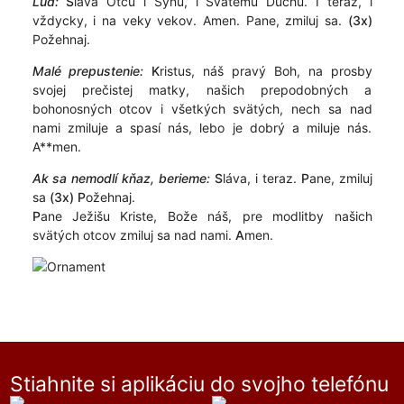
Ľud:
S
láva Otcu i Synu, i Svätému Duchu. I teraz, i
vždycky, i na veky vekov. Amen. Pane, zmiluj sa.
(3x)
Požehnaj.
Malé prepustenie:
K
ristus, náš pravý Boh, na prosby
svojej prečistej matky, našich prepodobných a
bohonosných otcov i všetkých svätých, nech sa nad
nami zmiluje a spasí nás, lebo je dobrý a miluje nás.
A**men.
Ak sa nemodlí kňaz, berieme:
S
láva, i teraz.
P
ane, zmiluj
sa
(3x)
P
ožehnaj.
P
ane Ježišu Kriste, Bože náš, pre modlitby našich
svätých otcov zmiluj sa nad nami.
A
men.
Stiahnite si aplikáciu do svojho telefónu