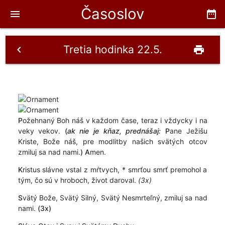
Časoslov
menu
date_range
Tretia hodinka 22.5.
chevron_left
print
P
ožehnaný Boh náš v každom čase, teraz i vždycky i na
veky vekov.
(
ak nie je kňaz, prednášaj:
P
ane Ježišu
Kriste, Bože náš, pre modlitby našich svätých otcov
zmiluj sa nad nami.
)
A
men.
K
ristus slávne vstal z mŕtvych, * smrťou smrť premohol a
tým, čo sú v hroboch, život daroval.
(3x)
S
vätý Bože, Svätý Silný, Svätý Nesmrteľný, zmiluj sa nad
nami.
(3x)