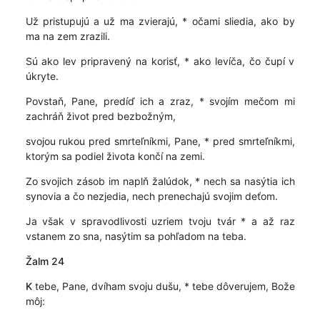
Už pristupujú a už ma zvierajú, * očami sliedia, ako by
ma na zem zrazili.
Sú ako lev pripravený na korisť, * ako levíča, čo čupí v
úkryte.
Povstaň, Pane, predíď ich a zraz, * svojím mečom mi
zachráň život pred bezbožným,
svojou rukou pred smrteľníkmi, Pane, * pred smrteľníkmi,
ktorým sa podiel života končí na zemi.
Zo svojich zásob im naplň žalúdok, * nech sa nasýtia ich
synovia a čo nezjedia, nech prenechajú svojim deťom.
Ja však v spravodlivosti uzriem tvoju tvár * a až raz
vstanem zo sna, nasýtim sa pohľadom na teba.
Žalm 24
K
tebe, Pane, dvíham svoju dušu, * tebe dôverujem, Bože
môj: