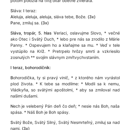
potom položia na tvoj oltár obetné zvieratá.
S
láva:
I
teraz:
A
leluja, aleluja, aleluja, sláva tebe, Bože.
(3x)
P
ane, zmiluj sa.
(3x)
Sláva, tropár, 5. hlas
V
eriaci, oslavujme Slovo, * večné
ako Otec i Svätý Duch, * lebo pre nás sa zrodilo z Márie
Panny. * Ospevujem ho a klaňajme sa mu. * Veď v tele
vystúpilo na Kríž. * Pretrpelo hrôzy smrti a vzkriesilo
zosnulých ** svojím slávnym zmŕtvychvstaním.
I teraz,
bohorodičník:
B
ohorodička, ty si pravý vinič, * z ktorého nám vyrástol
plod života. * K tebe sa modlíme: * Modli sa k nemu,
Vládkyňa, so svätými apoštolmi, * aby sa zmiloval nad
našimi dušami.
N
ech je velebený Pán deň čo deň; * nesie nás Boh, naša
spása. * Náš Boh je Boh spásy.
S
vätý Bože, Svätý Silný, Svätý Nesmrteľný, zmiluj sa nad
nami.
(3x)