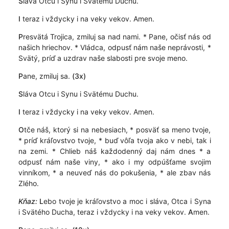
S
láva Otcu i Synu i Svätému Duchu.
I
teraz i vždycky i na veky vekov. Amen.
P
resvätá Trojica, zmiluj sa nad nami. * Pane, očisť nás od
našich hriechov. * Vládca, odpusť nám naše neprávosti, *
Svätý, príď a uzdrav naše slabosti pre svoje meno.
P
ane, zmiluj sa.
(3x)
S
láva Otcu i Synu i Svätému Duchu.
I
teraz i vždycky i na veky vekov. Amen.
O
tče náš, ktorý si na nebesiach, * posväť sa meno tvoje,
* príď kráľovstvo tvoje, * buď vôľa tvoja ako v nebi, tak i
na zemi. * Chlieb náš každodenný daj nám dnes * a
odpusť nám naše viny, * ako i my odpúšťame svojim
vinníkom, * a neuveď nás do pokušenia, * ale zbav nás
Zlého.
Kňaz:
L
ebo tvoje je kráľovstvo a moc i sláva, Otca i Syna
i Svätého Ducha, teraz i vždycky i na veky vekov.
A
men.