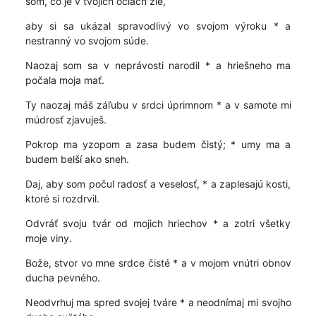
som, čo je v tvojich očiach zlé,
aby si sa ukázal spravodlivý vo svojom výroku * a
nestranný vo svojom súde.
Naozaj som sa v neprávosti narodil * a hriešneho ma
počala moja mať.
Ty naozaj máš záľubu v srdci úprimnom * a v samote mi
múdrosť zjavuješ.
Pokrop ma yzopom a zasa budem čistý; * umy ma a
budem belší ako sneh.
Daj, aby som počul radosť a veselosť, * a zaplesajú kosti,
ktoré si rozdrvil.
Odvráť svoju tvár od mojich hriechov * a zotri všetky
moje viny.
Bože, stvor vo mne srdce čisté * a v mojom vnútri obnov
ducha pevného.
Neodvrhuj ma spred svojej tváre * a neodnímaj mi svojho