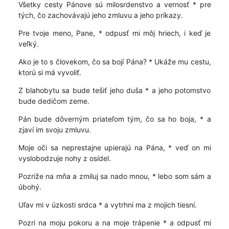
Všetky cesty Pánove sú milosrdenstvo a vernosť * pre
tých, čo zachovávajú jeho zmluvu a jeho príkazy.
Pre tvoje meno, Pane, * odpusť mi môj hriech, i keď je
veľký.
Ako je to s človekom, čo sa bojí Pána? * Ukáže mu cestu,
ktorú si má vyvoliť.
Z blahobytu sa bude tešiť jeho duša * a jeho potomstvo
bude dedičom zeme.
Pán bude dôverným priateľom tým, čo sa ho boja, * a
zjaví im svoju zmluvu.
Moje oči sa neprestajne upierajú na Pána, * veď on mi
vyslobodzuje nohy z osídel.
Pozriže na mňa a zmiluj sa nado mnou, * lebo som sám a
úbohý.
Uľav mi v úzkosti srdca * a vytrhni ma z mojich tiesní.
Pozri na moju pokoru a na moje trápenie * a odpusť mi