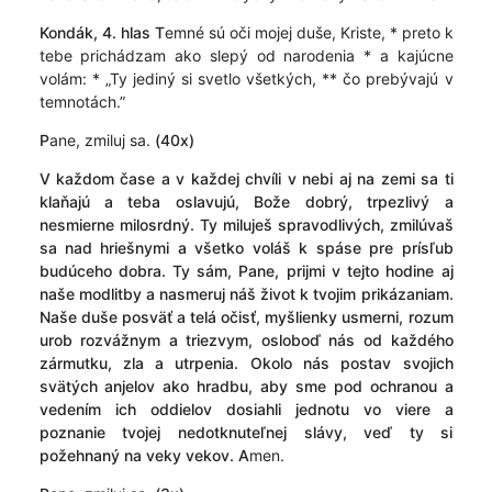
Kondák, 4. hlas
T
emné sú oči mojej duše, Kriste, * preto k
tebe prichádzam ako slepý od narodenia * a kajúcne
volám: * „Ty jediný si svetlo všetkých, ** čo prebývajú v
temnotách.”
P
ane, zmiluj sa.
(40x)
V
každom čase a v každej chvíli v nebi aj na zemi sa ti
klaňajú a teba oslavujú, Bože dobrý, trpezlivý a
nesmierne milosrdný. Ty miluješ spravodlivých, zmilúvaš
sa nad hriešnymi a všetko voláš k spáse pre prísľub
budúceho dobra. Ty sám, Pane, prijmi v tejto hodine aj
naše modlitby a nasmeruj náš život k tvojim prikázaniam.
Naše duše posväť a telá očisť, myšlienky usmerni, rozum
urob rozvážnym a triezvym, osloboď nás od každého
zármutku, zla a utrpenia. Okolo nás postav svojich
svätých anjelov ako hradbu, aby sme pod ochranou a
vedením ich oddielov dosiahli jednotu vo viere a
poznanie tvojej nedotknuteľnej slávy, veď ty si
požehnaný na veky vekov.
A
men.