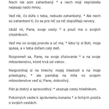
Nech nie som zahanbený * a nech moji nepriatelia
nejasajú nado mnou.
Veď nik, čo dúfa v teba, nebude zahanbený. * Ale nech
sú zahanbení tí, čo sa pre nič za nič dopúšťajú nevery.
Ukáž mi, Pane, svoje cesty * a pouč ma o svojich
chodníkoch.
Veď ma vo svojej pravde a uč ma, * lebo ty si Boh, moja
spása, a v teba dúfam celý deň.
Rozpomeň sa, Pane, na svoje zľutovanie * a na svoje
milosrdenstvo, ktoré trvá od vekov.
Nespomínaj si na hriechy mojej mladosti a na moje
priestupky, * ale pamätaj na mňa vo svojom
milosrdenstve veď si, Pane, dobrotivý.
Pán je dobrý a spravodlivý: * ukazuje cestu hriešnikom.
Pokorných vedie k správnemu konaniu * a tichých poúča
o svojich cestách.