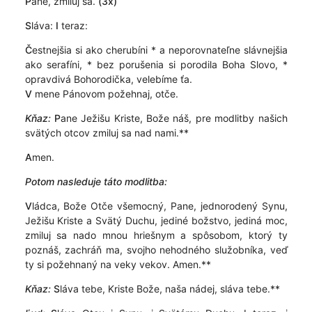
P
ane, zmiluj sa.
(3x)
S
láva:
I
teraz:
Č
estnejšia si ako cherubíni * a neporovnateľne slávnejšia
ako serafíni, * bez porušenia si porodila Boha Slovo, *
opravdivá Bohorodička, velebíme ťa.
V
mene Pánovom požehnaj, otče.
Kňaz:
P
ane Ježišu Kriste, Bože náš, pre modlitby našich
svätých otcov zmiluj sa nad nami.**
A
men.
Potom nasleduje táto modlitba:
V
ládca, Bože Otče všemocný, Pane, jednorodený Synu,
Ježišu Kriste a Svätý Duchu, jediné božstvo, jediná moc,
zmiluj sa nado mnou hriešnym a spôsobom, ktorý ty
poznáš, zachráň ma, svojho nehodného služobníka, veď
ty si požehnaný na veky vekov. Amen.**
Kňaz:
S
láva tebe, Kriste Bože, naša nádej, sláva tebe.**