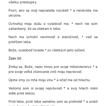
všetky priestupky.
Pozri, ako sa moji nepriatelia rozrástli * a nenávidia ma
ukrutne.
Ochraňuj moju dušu a vysloboď ma; * nech nie som
zahanbený, že sa utiekam k tebe.
Nech ma ochráni nevinnosť a statočnosť, * veď sa
pridŕžam teba.
Bože, vysloboď Izraela * zo všetkých jeho súžení.
Žalm 50
Z
miluj sa, Bože, nado mnou pre svoje milosrdenstvo * a
pre svoje veľké zľutovanie znič moju neprávosť.
Úplne zmy zo mňa moju vinu * a očisť ma od hriechu.
Vedomý som si svojej neprávosti * a svoj hriech mám
stále pred sebou.
Proti tebe, proti tebe samému som sa prehrešil * a urobil