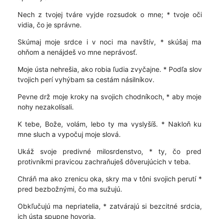
Nech z tvojej tváre vyjde rozsudok o mne; * tvoje oči
vidia, čo je správne.
Skúmaj moje srdce i v noci ma navštív, * skúšaj ma
ohňom a nenájdeš vo mne neprávosť.
Moje ústa nehrešia, ako robia ľudia zvyčajne. * Podľa slov
tvojich perí vyhýbam sa cestám násilníkov.
Pevne drž moje kroky na svojich chodníkoch, * aby moje
nohy nezakolísali.
K tebe, Bože, volám, lebo ty ma vyslyšíš. * Nakloň ku
mne sluch a vypočuj moje slová.
Ukáž svoje predivné milosrdenstvo, * ty, čo pred
protivníkmi pravicou zachraňuješ dôverujúcich v teba.
Chráň ma ako zrenicu oka, skry ma v tôni svojich perutí *
pred bezbožnými, čo ma sužujú.
Obkľučujú ma nepriatelia, * zatvárajú si bezcitné srdcia,
ich ústa spupne hovoria.