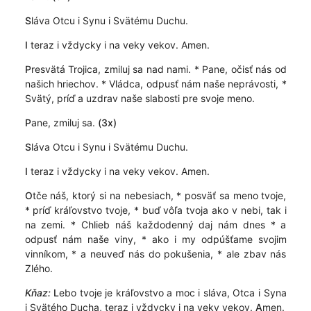
S
láva Otcu i Synu i Svätému Duchu.
I
teraz i vždycky i na veky vekov. Amen.
P
resvätá Trojica, zmiluj sa nad nami. * Pane, očisť nás od
našich hriechov. * Vládca, odpusť nám naše neprávosti, *
Svätý, príď a uzdrav naše slabosti pre svoje meno.
P
ane, zmiluj sa.
(3x)
S
láva Otcu i Synu i Svätému Duchu.
I
teraz i vždycky i na veky vekov. Amen.
O
tče náš, ktorý si na nebesiach, * posväť sa meno tvoje,
* príď kráľovstvo tvoje, * buď vôľa tvoja ako v nebi, tak i
na zemi. * Chlieb náš každodenný daj nám dnes * a
odpusť nám naše viny, * ako i my odpúšťame svojim
vinníkom, * a neuveď nás do pokušenia, * ale zbav nás
Zlého.
Kňaz:
L
ebo tvoje je kráľovstvo a moc i sláva, Otca i Syna
i Svätého Ducha, teraz i vždycky i na veky vekov.
A
men.