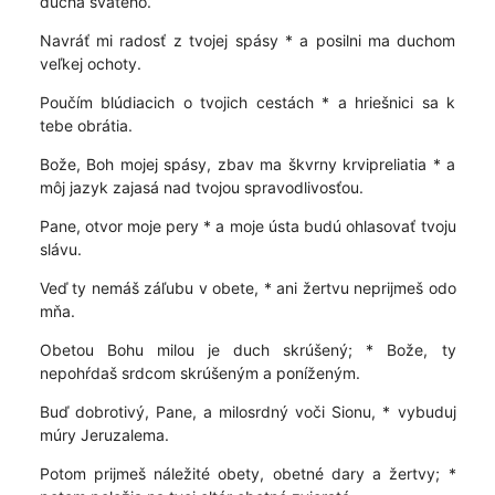
ducha svätého.
Navráť mi radosť z tvojej spásy * a posilni ma duchom
veľkej ochoty.
Poučím blúdiacich o tvojich cestách * a hriešnici sa k
tebe obrátia.
Bože, Boh mojej spásy, zbav ma škvrny krvipreliatia * a
môj jazyk zajasá nad tvojou spravodlivosťou.
Pane, otvor moje pery * a moje ústa budú ohlasovať tvoju
slávu.
Veď ty nemáš záľubu v obete, * ani žertvu neprijmeš odo
mňa.
Obetou Bohu milou je duch skrúšený; * Bože, ty
nepohŕdaš srdcom skrúšeným a poníženým.
Buď dobrotivý, Pane, a milosrdný voči Sionu, * vybuduj
múry Jeruzalema.
Potom prijmeš náležité obety, obetné dary a žertvy; *