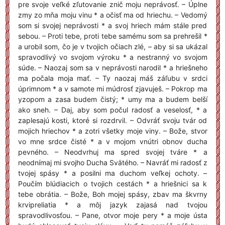
pre svoje veľké zľutovanie znič moju neprávosť. – Úplne
zmy zo mňa moju vinu * a očisť ma od hriechu. – Vedomý
som si svojej neprávosti * a svoj hriech mám stále pred
sebou. – Proti tebe, proti tebe samému som sa prehrešil *
a urobil som, čo je v tvojich očiach zlé, – aby si sa ukázal
spravodlivý vo svojom výroku * a nestranný vo svojom
súde. – Naozaj som sa v neprávosti narodil * a hriešneho
ma počala moja mať. – Ty naozaj máš záľubu v srdci
úprimnom * a v samote mi múdrosť zjavuješ. – Pokrop ma
yzopom a zasa budem čistý; * umy ma a budem belší
ako sneh. – Daj, aby som počul radosť a veselosť, * a
zaplesajú kosti, ktoré si rozdrvil. – Odvráť svoju tvár od
mojich hriechov * a zotri všetky moje viny. – Bože, stvor
vo mne srdce čisté * a v mojom vnútri obnov ducha
pevného. – Neodvrhuj ma spred svojej tváre * a
neodnímaj mi svojho Ducha Svätého. – Navráť mi radosť z
tvojej spásy * a posilni ma duchom veľkej ochoty. –
Poučím blúdiacich o tvojich cestách * a hriešnici sa k
tebe obrátia. – Bože, Boh mojej spásy, zbav ma škvrny
krvipreliatia * a môj jazyk zajasá nad tvojou
spravodlivosťou. – Pane, otvor moje pery * a moje ústa