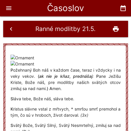
Časoslov
menu
date_range
Ranné modlitby 21.5.
chevron_left
print
P
ožehnaný Boh náš v každom čase, teraz i vždycky i na
veky vekov.
(
ak nie je kňaz, prednášaj:
P
ane Ježišu
Kriste, Bože náš, pre modlitby našich svätých otcov
zmiluj sa nad nami.
)
A
men.
S
láva tebe, Bože náš, sláva tebe.
K
ristus slávne vstal z mŕtvych, * smrťou smrť premohol a
tým, čo sú v hroboch, život daroval.
(3x)
S
vätý Bože, Svätý Silný, Svätý Nesmrteľný, zmiluj sa nad