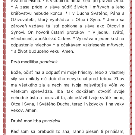
Svätého Písma. * A vstúpil do neba, sedí po pravici Otca.
* A zasa príde v sláve súdiť živých i mŕtvych a jeho
kráľovstvu nebude konca. * I v Ducha Svätého, Pána a
Oživovateľa, ktorý vychádza z Otca i Syna. * Jemu sa
zároveň vzdáva tá istá poklona a sláva ako Otcovi a
Synovi. On hovoril ústami prorokov. * V jednu, svätú,
všeobecnú, apoštolskú Cirkev. * Vyznávam jeden krst na
odpustenie hriechov * a očakávam vzkriesenie mŕtvych,
* a život budúceho veku. Amen.
Prvá modlitba
pondelok
B
ože, očisť ma a odpusť mi moje hriechy, lebo z vlastnej
sily som nikdy nič dobrého nevykonal pred tebou. Zbav
ma všetkého zla a nech ma tvoja najsvätejšia vôľa vo
všetkom sprevádza. Iba tak dokážem otvoriť svoje
nehodné ústa a neuraziť ťa, ale osláviť tvoje sväté meno,
Otca i Syna, i Svätého Ducha, teraz i vždycky, i na veky
vekov. Amen.
Druhá modlitba
pondelok
K
eď som sa prebudil zo sna, rannú pieseň ti prinášam,