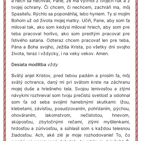
a nech sa nechváli, Pane, že ma vytrhol z tvojich rúk a z
tvojej ochrany. Či chcem, či nechcem, zachráň ma, môj
Spasiteľu. Rýchlo sa poponáhľaj, lebo hyniem. Ty si mojím
Bohom už od života mojej matky. Učiň, Pane, aby som ťa
miloval tak, ako som kedysi miloval hriech, aby som pre
teba pracoval horlivo, ako som predtým pracoval pre
ľstivého satana. Odteraz chcem pracovať len pre teba,
Pána a Boha svojho, Ježiša Krista, po všetky dni svojho
života, teraz i vždycky, i na veky vekov. Amen.
Desiata modlitba
vždy
S
vätý anjel Kristov, pred tebou padám a prosím ťa, môj
svätý ochranca, daný mi pri svätom krste na záchranu
mojej duše a hriešneho tela. Svojou lenivosťou a zlými
návykmi rozhneval som tvoju prečistú svetlosť a odohnal
som ťa od seba svojimi hanebnými skutkami: lžou,
klebetami, závisťou, posudzovaním, pohŕdaním, pýchou,
ohováraním, lakomstvom, nečistotou, hnevom,
skúposťou, zbytočnými rečami, zlými myšlienkami,
hrdosťou a zúrivosťou, a súhlasil som s každou telesnou
žiadosťou. Ach, aké zlé je moje rozhodovanie! To, čo