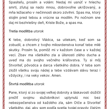
Spasiteľu, prosím a volám: Nedaj mi usnúť v hriechu
smrti, zľutuj sa nado mnou, dobrovoľne ukrižovaný, a
mňa ležiaceho v nečinnosti skoro zdvihni. Spas ma, ktorý
stojím pred tebou a vrúcne sa modlím. Po nočnom sne
daj mi bezhriešny deň, Kriste Bože, a spas ma.
Tretia modlitba
utorok
K
tebe, dobrotivý Vládca, sa utiekam, keď som sa
zobudil, a chcem z tvojho milosrdenstva konať tebe milé
skutky. Prosím ťa, pomôž mi v každom čase a v každej
veci. Zbav ma všetkého zla a úlisnosti zlého ducha a
uveď ma do svojho večného kráľovstva. Ty si môj
Stvoriteľ, pôvodca a darca všetkého dobra. V teba som
zložil všetku svoju nádej a tebe vzdávam slávu teraz i
vždycky, i na veky vekov. Amen.
Štvrtá modlitba
utorok
P
ane, ktorý si zo svojej veľkej dobroty a láskavosti dožičil
prežiť svojmu služobníkovi uplynulú noc bez
nebezpečenstva od každého zla, sám Otče a Stvoriteľ
všetkého, daj, aby som podľa svetla tvojej pravdy čistým