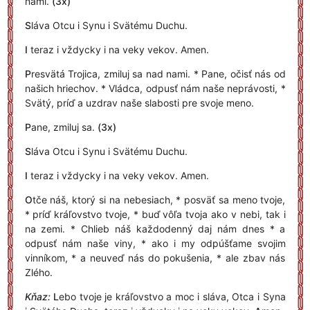
nami.
(3x)
S
láva Otcu i Synu i Svätému Duchu.
I
teraz i vždycky i na veky vekov. Amen.
P
resvätá Trojica, zmiluj sa nad nami. * Pane, očisť nás od
našich hriechov. * Vládca, odpusť nám naše neprávosti, *
Svätý, príď a uzdrav naše slabosti pre svoje meno.
P
ane, zmiluj sa.
(3x)
S
láva Otcu i Synu i Svätému Duchu.
I
teraz i vždycky i na veky vekov. Amen.
O
tče náš, ktorý si na nebesiach, * posväť sa meno tvoje,
* príď kráľovstvo tvoje, * buď vôľa tvoja ako v nebi, tak i
na zemi. * Chlieb náš každodenný daj nám dnes * a
odpusť nám naše viny, * ako i my odpúšťame svojim
vinníkom, * a neuveď nás do pokušenia, * ale zbav nás
Zlého.
Kňaz:
L
ebo tvoje je kráľovstvo a moc i sláva, Otca i Syna