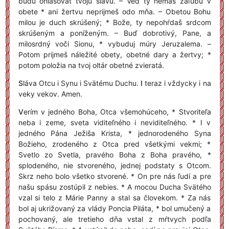
budú ohlasovať tvoju slávu. – Veď ty nemáš záľubu v
obete * ani žertvu neprijmeš odo mňa. – Obetou Bohu
milou je duch skrúšený; * Bože, ty nepohŕdaš srdcom
skrúšeným a poníženým. – Buď dobrotivý, Pane, a
milosrdný voči Sionu, * vybuduj múry Jeruzalema. –
Potom prijmeš náležité obety, obetné dary a žertvy; *
potom položia na tvoj oltár obetné zvieratá.
S
láva Otcu i Synu i Svätému Duchu.
I
teraz i vždycky i na
veky vekov. Amen.
V
erím v jedného Boha, Otca všemohúceho, * Stvoriteľa
neba i zeme, sveta viditeľného i neviditeľného. * I v
jedného Pána Ježiša Krista, * jednorodeného Syna
Božieho, zrodeného z Otca pred všetkými vekmi; *
Svetlo zo Svetla, pravého Boha z Boha pravého, *
splodeného, nie stvoreného, jednej podstaty s Otcom.
Skrz neho bolo všetko stvorené. * On pre nás ľudí a pre
našu spásu zostúpil z nebies. * A mocou Ducha Svätého
vzal si telo z Márie Panny a stal sa človekom. * Za nás
bol aj ukrižovaný za vlády Poncia Piláta, * bol umučený a
pochovaný, ale tretieho dňa vstal z mŕtvych podľa