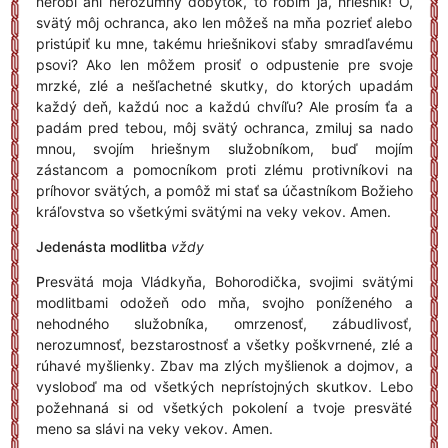
nerobí ani nerozumný dobytok, to robím ja, hriešnik! Ó,
svätý môj ochranca, ako len môžeš na mňa pozrieť alebo
pristúpiť ku mne, takému hriešnikovi sťaby smradľavému
psovi? Ako len môžem prosiť o odpustenie pre svoje
mrzké, zlé a nešľachetné skutky, do ktorých upadám
každý deň, každú noc a každú chvíľu? Ale prosím ťa a
padám pred tebou, môj svätý ochranca, zmiluj sa nado
mnou, svojím hriešnym služobníkom, buď mojím
zástancom a pomocníkom proti zlému protivníkovi na
príhovor svätých, a pomôž mi stať sa účastníkom Božieho
kráľovstva so všetkými svätými na veky vekov. Amen.
Jedenásta modlitba
vždy
P
resvätá moja Vládkyňa, Bohorodička, svojimi svätými
modlitbami odožeň odo mňa, svojho poníženého a
nehodného služobníka, omrzenosť, zábudlivosť,
nerozumnosť, bezstarostnosť a všetky poškvrnené, zlé a
rúhavé myšlienky. Zbav ma zlých myšlienok a dojmov, a
vysloboď ma od všetkých neprístojných skutkov. Lebo
požehnaná si od všetkých pokolení a tvoje presväté
meno sa slávi na veky vekov. Amen.