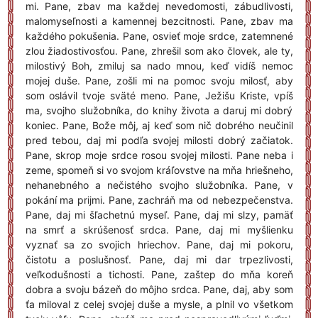
mi. Pane, zbav ma každej nevedomosti, zábudlivosti,
malomyseľnosti a kamennej bezcitnosti. Pane, zbav ma
každého pokušenia. Pane, osvieť moje srdce, zatemnené
zlou žiadostivosťou. Pane, zhrešil som ako človek, ale ty,
milostivý Boh, zmiluj sa nado mnou, keď vidíš nemoc
mojej duše. Pane, zošli mi na pomoc svoju milosť, aby
som oslávil tvoje sväté meno. Pane, Ježišu Kriste, vpíš
ma, svojho služobníka, do knihy života a daruj mi dobrý
koniec. Pane, Bože môj, aj keď som nič dobrého neučinil
pred tebou, daj mi podľa svojej milosti dobrý začiatok.
Pane, skrop moje srdce rosou svojej milosti. Pane neba i
zeme, spomeň si vo svojom kráľovstve na mňa hriešneho,
nehanebného a nečistého svojho služobníka. Pane, v
pokání ma prijmi. Pane, zachráň ma od nebezpečenstva.
Pane, daj mi šľachetnú myseľ. Pane, daj mi slzy, pamäť
na smrť a skrúšenosť srdca. Pane, daj mi myšlienku
vyznať sa zo svojich hriechov. Pane, daj mi pokoru,
čistotu a poslušnosť. Pane, daj mi dar trpezlivosti,
veľkodušnosti a tichosti. Pane, zaštep do mňa koreň
dobra a svoju bázeň do môjho srdca. Pane, daj, aby som
ťa miloval z celej svojej duše a mysle, a plnil vo všetkom