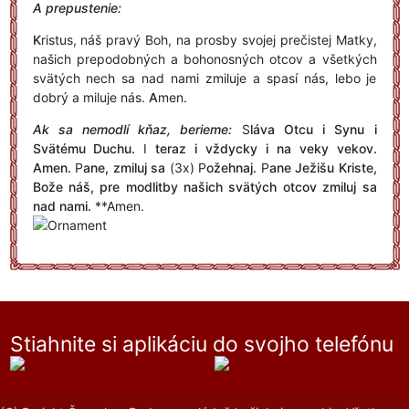
A prepustenie:
K
ristus, náš pravý Boh, na prosby svojej prečistej Matky,
našich prepodobných a bohonosných otcov a všetkých
svätých nech sa nad nami zmiluje a spasí nás, lebo je
dobrý a miluje nás.
A
men.
Ak sa nemodlí kňaz, berieme:
S
láva Otcu i Synu i
Svätému Duchu.
I
teraz i vždycky i na veky vekov.
Amen.
P
ane, zmiluj sa
(3x)
P
ožehnaj.
P
ane Ježišu Kriste,
Bože náš, pre modlitby našich svätých otcov zmiluj sa
nad nami.
**Amen.
Stiahnite si aplikáciu do svojho telefónu