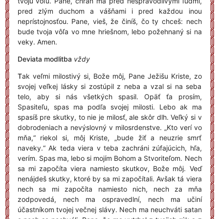
tvoju vôľu. Pane, chráň ma pred nespravodlivými ľuďmi,
pred zlým duchom a vášňami i pred každou inou
neprístojnosťou. Pane, vieš, že činíš, čo ty chceš: nech
bude tvoja vôľa vo mne hriešnom, lebo požehnaný si na
veky. Amen.
Deviata modlitba
vždy
T
ak veľmi milostivý si, Bože môj, Pane Ježišu Kriste, zo
svojej veľkej lásky si zostúpil z neba a vzal si na seba
telo, aby si nás všetkých spasil. Opäť ťa prosím,
Spasiteľu, spas ma podľa svojej milosti. Lebo ak ma
spasíš pre skutky, to nie je milosť, ale skôr dlh. Veľký si v
dobrodeniach a nevýslovný v milosrdenstve. „Kto verí vo
mňa,“ riekol si, môj Kriste, „bude žiť a neuzrie smrť
naveky.“ Ak teda viera v teba zachráni zúfajúcich, hľa,
verím. Spas ma, lebo si mojím Bohom a Stvoriteľom. Nech
sa mi započíta viera namiesto skutkov, Bože môj. Veď
nenájdeš skutky, ktoré by sa mi započítali. Avšak tá viera
nech sa mi započíta namiesto nich, nech za mňa
zodpovedá, nech ma ospravedlní, nech ma učiní
účastníkom tvojej večnej slávy. Nech ma neuchváti satan