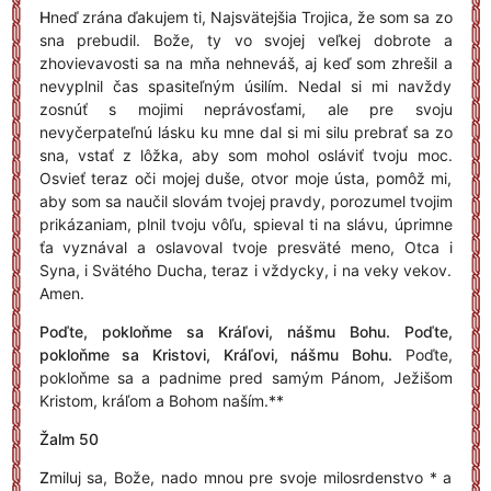
H
neď zrána ďakujem ti, Najsvätejšia Trojica, že som sa zo
sna prebudil. Bože, ty vo svojej veľkej dobrote a
zhovievavosti sa na mňa nehneváš, aj keď som zhrešil a
nevyplnil čas spasiteľným úsilím. Nedal si mi navždy
zosnúť s mojimi neprávosťami, ale pre svoju
nevyčerpateľnú lásku ku mne dal si mi silu prebrať sa zo
sna, vstať z lôžka, aby som mohol osláviť tvoju moc.
Osvieť teraz oči mojej duše, otvor moje ústa, pomôž mi,
aby som sa naučil slovám tvojej pravdy, porozumel tvojim
prikázaniam, plnil tvoju vôľu, spieval ti na slávu, úprimne
ťa vyznával a oslavoval tvoje presväté meno, Otca i
Syna, i Svätého Ducha, teraz i vždycky, i na veky vekov.
Amen.
Poďte, pokloňme sa Kráľovi, nášmu Bohu. Poďte,
pokloňme sa Kristovi, Kráľovi, nášmu Bohu.
Poďte,
pokloňme sa a padnime pred samým Pánom, Ježišom
Kristom, kráľom a Bohom naším.**
Žalm 50
Z
miluj sa, Bože, nado mnou pre svoje milosrdenstvo * a