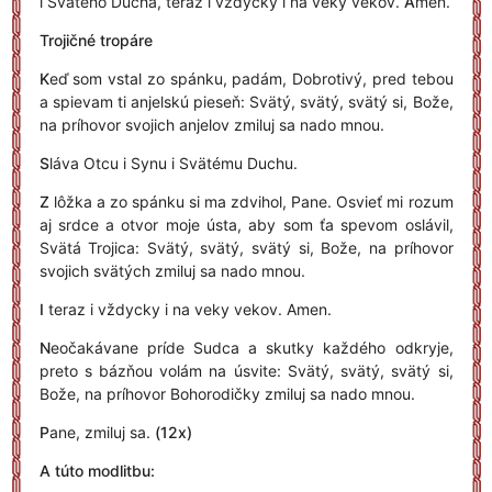
i Svätého Ducha, teraz i vždycky i na veky vekov.
A
men.
Trojičné tropáre
K
eď som vstal zo spánku, padám, Dobrotivý, pred tebou
a spievam ti anjelskú pieseň: Svätý, svätý, svätý si, Bože,
na príhovor svojich anjelov zmiluj sa nado mnou.
S
láva Otcu i Synu i Svätému Duchu.
Z
lôžka a zo spánku si ma zdvihol, Pane. Osvieť mi rozum
aj srdce a otvor moje ústa, aby som ťa spevom oslávil,
Svätá Trojica: Svätý, svätý, svätý si, Bože, na príhovor
svojich svätých zmiluj sa nado mnou.
I
teraz i vždycky i na veky vekov. Amen.
N
eočakávane príde Sudca a skutky každého odkryje,
preto s bázňou volám na úsvite: Svätý, svätý, svätý si,
Bože, na príhovor Bohorodičky zmiluj sa nado mnou.
P
ane, zmiluj sa.
(12x)
A túto modlitbu: