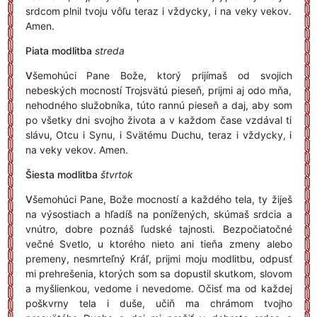
srdcom plnil tvoju vôľu teraz i vždycky, i na veky vekov.
Amen.
Piata modlitba
streda
V
šemohúci Pane Bože, ktorý prijímaš od svojich
nebeských mocností Trojsvätú pieseň, prijmi aj odo mňa,
nehodného služobníka, túto rannú pieseň a daj, aby som
po všetky dni svojho života a v každom čase vzdával ti
slávu, Otcu i Synu, i Svätému Duchu, teraz i vždycky, i
na veky vekov. Amen.
Šiesta modlitba
štvrtok
V
šemohúci Pane, Bože mocností a každého tela, ty žiješ
na výsostiach a hľadíš na ponížených, skúmaš srdcia a
vnútro, dobre poznáš ľudské tajnosti. Bezpočiatočné
večné Svetlo, u ktorého nieto ani tieňa zmeny alebo
premeny, nesmrteľný Kráľ, prijmi moju modlitbu, odpusť
mi prehrešenia, ktorých som sa dopustil skutkom, slovom
a myšlienkou, vedome i nevedome. Očisť ma od každej
poškvrny tela i duše, učiň ma chrámom tvojho