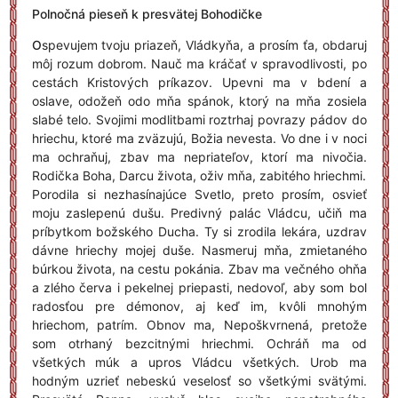
Polnočná pieseň k presvätej Bohodičke
O
spevujem tvoju priazeň, Vládkyňa, a prosím ťa, obdaruj
môj rozum dobrom. Nauč ma kráčať v spravodlivosti, po
cestách Kristových príkazov. Upevni ma v bdení a
oslave, odožeň odo mňa spánok, ktorý na mňa zosiela
slabé telo. Svojimi modlitbami roztrhaj povrazy pádov do
hriechu, ktoré ma zväzujú, Božia nevesta. Vo dne i v noci
ma ochraňuj, zbav ma nepriateľov, ktorí ma nivočia.
Rodička Boha, Darcu života, oživ mňa, zabitého hriechmi.
Porodila si nezhasínajúce Svetlo, preto prosím, osvieť
moju zaslepenú dušu. Predivný palác Vládcu, učiň ma
príbytkom božského Ducha. Ty si zrodila lekára, uzdrav
dávne hriechy mojej duše. Nasmeruj mňa, zmietaného
búrkou života, na cestu pokánia. Zbav ma večného ohňa
a zlého červa i pekelnej priepasti, nedovoľ, aby som bol
radosťou pre démonov, aj keď im, kvôli mnohým
hriechom, patrím. Obnov ma, Nepoškvrnená, pretože
som otrhaný bezcitnými hriechmi. Ochráň ma od
všetkých múk a upros Vládcu všetkých. Urob ma
hodným uzrieť nebeskú veselosť so všetkými svätými.