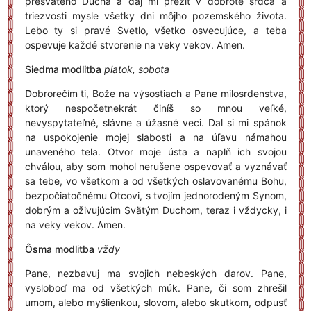
presvätého Ducha a daj mi prežiť v dobrote srdca a
triezvosti mysle všetky dni môjho pozemského života.
Lebo ty si pravé Svetlo, všetko osvecujúce, a teba
ospevuje každé stvorenie na veky vekov. Amen.
Siedma modlitba
piatok, sobota
D
obrorečím ti, Bože na výsostiach a Pane milosrdenstva,
ktorý nespočetnekrát činíš so mnou veľké,
nevyspytateľné, slávne a úžasné veci. Dal si mi spánok
na uspokojenie mojej slabosti a na úľavu námahou
unaveného tela. Otvor moje ústa a naplň ich svojou
chválou, aby som mohol nerušene ospevovať a vyznávať
sa tebe, vo všetkom a od všetkých oslavovanému Bohu,
bezpočiatočnému Otcovi, s tvojím jednorodeným Synom,
dobrým a oživujúcim Svätým Duchom, teraz i vždycky, i
na veky vekov. Amen.
Ôsma modlitba
vždy
P
ane, nezbavuj ma svojich nebeských darov. Pane,
vysloboď ma od všetkých múk. Pane, či som zhrešil
umom, alebo myšlienkou, slovom, alebo skutkom, odpusť