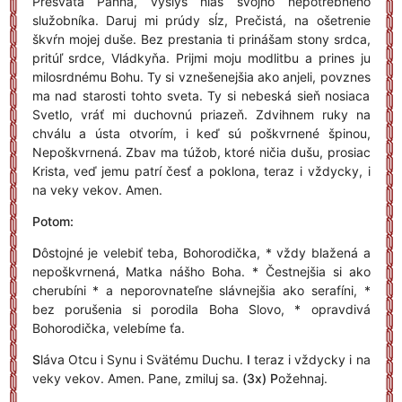
Presvätá Panna, vyslyš hlas svojho nepotrebného
služobníka. Daruj mi prúdy sĺz, Prečistá, na ošetrenie
škvŕn mojej duše. Bez prestania ti prinášam stony srdca,
pritúľ srdce, Vládkyňa. Prijmi moju modlitbu a prines ju
milosrdnému Bohu. Ty si vznešenejšia ako anjeli, povznes
ma nad starosti tohto sveta. Ty si nebeská sieň nosiaca
Svetlo, vráť mi duchovnú priazeň. Zdvihnem ruky na
chválu a ústa otvorím, i keď sú poškvrnené špinou,
Nepoškvrnená. Zbav ma túžob, ktoré ničia dušu, prosiac
Krista, veď jemu patrí česť a poklona, teraz i vždycky, i
na veky vekov. Amen.
Potom:
D
ôstojné je velebiť teba, Bohorodička, * vždy blažená a
nepoškvrnená, Matka nášho Boha. * Čestnejšia si ako
cherubíni * a neporovnateľne slávnejšia ako serafíni, *
bez porušenia si porodila Boha Slovo, * opravdivá
Bohorodička, velebíme ťa.
S
láva Otcu i Synu i Svätému Duchu.
I
teraz i vždycky i na
veky vekov. Amen. Pane, zmiluj sa.
(3x) P
ožehnaj.