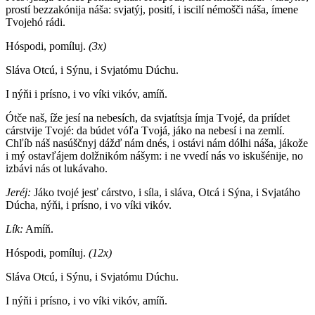
prostí bezzakónija náša: svjatýj, posití, i iscilí némošči náša, ímene
Tvojehó rádi.
Hóspodi, pomíluj.
(3x)
Sláva Otcú, i Sýnu, i Svjatómu Dúchu.
I nýňi i prísno, i vo víki vikóv, amíň.
Ótče naš, íže jesí na nebesích, da svjatítsja ímja Tvojé, da priídet
cárstvije Tvojé: da búdet vóľa Tvojá, jáko na nebesí i na zemlí.
Chľíb náš nasúščnyj dážď nám dnés, i ostávi nám dólhi náša, jákože
i mý ostavľájem dolžnikóm nášym: i ne vvedí nás vo iskušénije, no
izbávi nás ot lukávaho.
Jeréj:
Jáko tvojé jesť cárstvo, i síla, i sláva, Otcá i Sýna, i Svjatáho
Dúcha, nýňi, i prísno, i vo víki vikóv.
Lík:
Amíň.
Hóspodi, pomíluj.
(12x)
Sláva Otcú, i Sýnu, i Svjatómu Dúchu.
I nýňi i prísno, i vo víki vikóv, amíň.