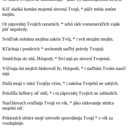
Kóľ sladká hortáni mojemú slovesá Tvojá, * páče méda ustóm
mojím.
Ot zápovidej Tvojích razumích, * sehó rádi voznenavíďich vsják
púť neprávdy.
Svitíľnik noháma mojíma zakón Tvój, * i svít stezjám mojím.
Kľáchsja i postávich * sochraníti suďbý právdy Tvojejá.
Smiríchsja do zilá, Hóspodi, * živí mjá po slovesí Tvojemú.
Vóľnaja úst mojích blahovolí že, Hóspodi, * i suďbám Tvoím naučí
mjá.
Dušá mojá v rukú Tvojéju výnu, * i zakóna Tvojehó ne zabých.
Položíša hríšnicy síť mňí, * i ot zápovidej Tvojích ne zabludích.
Nasľídovach sviďínija Tvojá vo vík, * jáko rádovanije sérdca
mojehó súť.
Prikloních sérdce mojé sotvoríti opravdánija Tvojá * v vík za
vozdajánije.