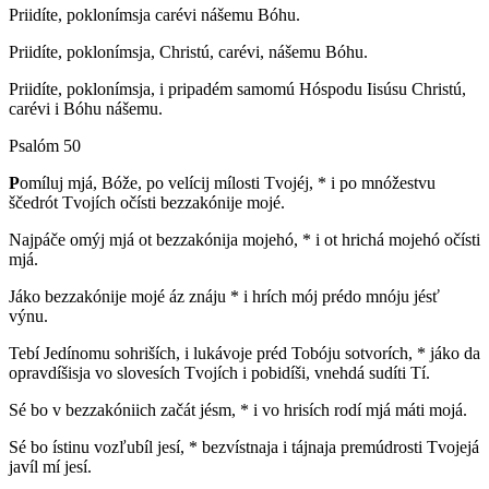
Priidíte, poklonímsja carévi nášemu Bóhu.
Priidíte, poklonímsja, Christú, carévi, nášemu Bóhu.
Priidíte, poklonímsja, i pripadém samomú Hóspodu Iisúsu Christú,
carévi i Bóhu nášemu.
Psalóm 50
P
omíluj mjá, Bóže, po velícij mílosti Tvojéj, * i po mnóžestvu
ščedrót Tvojích očísti bezzakónije mojé.
Najpáče omýj mjá ot bezzakónija mojehó, * i ot hrichá mojehó očísti
mjá.
Jáko bezzakónije mojé áz znáju * i hrích mój prédo mnóju jésť
výnu.
Tebí Jedínomu sohriších, i lukávoje préd Tobóju sotvorích, * jáko da
opravdíšisja vo slovesích Tvojích i pobidíši, vnehdá sudíti Tí.
Sé bo v bezzakóniich začát jésm, * i vo hrisích rodí mjá máti mojá.
Sé bo ístinu vozľubíl jesí, * bezvístnaja i tájnaja premúdrosti Tvojejá
javíl mí jesí.