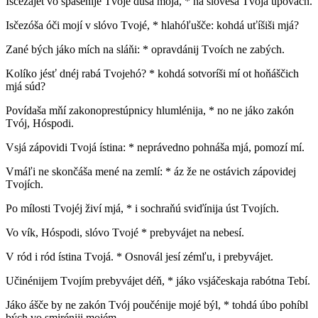
Isčezájet vo spasénije Tvojé dušá mojá, * na slovesá Tvojá upovách.
Isčezóša óči mojí v slóvo Tvojé, * hlahóľušče: kohdá uťíšiši mjá?
Zané bých jáko mích na sláňi: * opravdánij Tvoích ne zabých.
Kolíko jésť dnéj rabá Tvojehó? * kohdá sotvoríši mí ot hoňáščich
mjá súd?
Povídaša mňí zakonoprestúpnicy hlumlénija, * no ne jáko zakón
Tvój, Hóspodi.
Vsjá zápovidi Tvojá ístina: * neprávedno pohnáša mjá, pomozí mí.
Vmáľi ne skončáša mené na zemlí: * áz že ne ostávich zápovidej
Tvojích.
Po mílosti Tvojéj živí mjá, * i sochraňú sviďínija úst Tvojích.
Vo vík, Hóspodi, slóvo Tvojé * prebyvájet na nebesí.
V ród i ród ístina Tvojá. * Osnovál jesí zémľu, i prebyvájet.
Učinénijem Tvojím prebyvájet déň, * jáko vsjáčeskaja rabótna Tebí.
Jáko ášče by ne zakón Tvój poučénije mojé býl, * tohdá úbo pohíbl
bých vo smiréniji mojém.