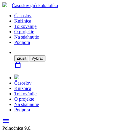
Časoslov
gréckokatolíka
Časoslov
Knižnica
Tolkovánije
O projekte
Na stiahnutie
Podpora
Zrušiť
Vybrať
date_range
Časoslov
Knižnica
Tolkovánije
O projekte
Na stiahnutie
Podpora
menu
Polnočnica 9.6.