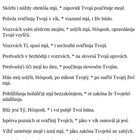
Skórbi i núždy obritóša mjá, * zápovidi Tvojá poučénije mojé.
Právda sviďínija Tvojá v vík, * vrazumí mjá, i žív búdu.
Vozzvách vsím sérdcem mojím, * uslýši mjá, Hóspodi, opravdánija
Tvojá vzyščú.
Vozzvách Tí, spasí mjá, * i sochraňú sviďínija Tvojá.
Predvarích v bezhódiji i vozzvách, * na slovesá Tvojá upovách.
Predvarísťi óči mojí ko útru, * poučítisja slovesém Tvojím.
Hlás mój uslýši, Hóspodi, po mílosti Tvojéj: * po suďbí Tvojéj živí
mjá.
Priblížišasja hoňáščiji mjá bezzakónijem, * ot zakóna že Tvojehó
udalíšasja.
Blíz jesí Tý, Hóspodi, * i vsí putijé Tvoí ístina.
Ispérva poznách ot sviďínij Tvojích, * jáko v vík osnovál já jesí.
Vížď smirénije mojé i izmí mjá, * jáko zakóna Tvojehó ne zabých.