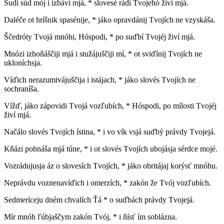
Sudí súd mój i izbávi mjá, * slovesé rádi Tvojehó živí mjá.
Daléče ot hríšnik spasénije, * jáko opravdánij Tvojích ne vzyskáša.
Ščedróty Tvojá mnóhi, Hóspodi, * po suďbí Tvojéj živí mjá.
Mnózi izhoňáščiji mjá i stužájuščiji mí, * ot sviďínij Tvojích ne
ukloníchsja.
Víďich nerazumivájuščija i istájach, * jáko slovés Tvojích ne
sochraníša.
Vížď, jáko zápovidi Tvojá vozľubích, * Hóspodi, po mílosti Tvojéj
živí mjá.
Načálo slovés Tvojích ístina, * i vo vík vsjá suďbý právdy Tvojejá.
Kňázi pohnáša mjá túne, * i ot slovés Tvojích ubojásja sérdce mojé.
Vozrádujusja áz o slovesích Tvojích, * jáko obritájaj korýsť mnóhu.
Neprávdu voznenavíďich i omerzích, * zakón že Tvój vozľubích.
Sedmeríceju dném chvalích Ťá * o suďbách právdy Tvojejá.
Mír mnóh ľúbjaščym zakón Tvój, * i ňísť ím soblázna.