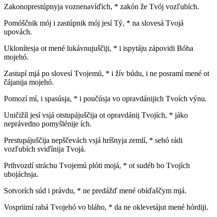
Zakonoprestúpnyja voznenavíďich, * zakón že Tvój vozľubích.
Pomóščnik mój i zastúpnik mój jesí Tý, * na slovesá Tvojá
upovách.
Uklonítesja ot mené lukávnujuščiji, * i ispytáju zápovidi Bóha
mojehó.
Zastupí mjá po slovesí Tvojemú, * i žív búdu, i ne posramí mené ot
čájanija mojehó.
Pomozí mí, i spasúsja, * i poučúsja vo opravdánijich Tvoích výnu.
Uničižíl jesí vsjá otstupájuščija ot opravdánij Tvojích, * jáko
neprávedno pomyšlénije ích.
Prestupájuščija nepščevách vsjá hríšnyja zemlí, * sehó rádi
vozľubích sviďínija Tvojá.
Prihvozdí stráchu Tvojemú plóti mojá, * ot sudéb bo Tvojích
ubojáchsja.
Sotvorích súd i právdu, * ne predážď mené obíďaščym mjá.
Vospriimí rabá Tvojehó vo bláho, * da ne oklevetájut mené hórdiji.