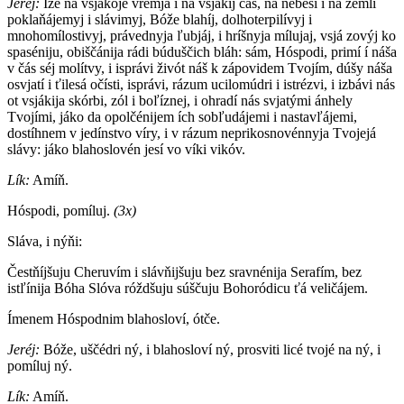
Jeréj:
Íže na vsjákoje vrémja i na vsjákij čás, na nebesí i na zemlí
poklaňájemyj i slávimyj, Bóže blahíj, dolhoterpilívyj i
mnohomílostivyj, právednyja ľubjáj, i hríšnyja mílujaj, vsjá zovýj ko
spaséniju, obiščánija rádi búduščich bláh: sám, Hóspodi, primí í náša
v čás séj molítvy, i isprávi živót náš k zápovidem Tvojím, dúšy náša
osvjatí i ťilesá očísti, isprávi, rázum ucilomúdri i istrézvi, i izbávi nás
ot vsjákija skórbi, zól i boľíznej, i ohradí nás svjatými ánhely
Tvojími, jáko da opolčénijem ích sobľudájemi i nastavľájemi,
dostíhnem v jedínstvo víry, i v rázum neprikosnovénnyja Tvojejá
slávy: jáko blahoslovén jesí vo víki vikóv.
Lík:
Amíň.
Hóspodi, pomíluj.
(3x)
Sláva, i nýňi:
Čestňíjšuju Cheruvím i slávňijšuju bez sravnénija Serafím, bez
istľínija Bóha Slóva róždšuju súščuju Bohoródicu ťá veličájem.
Ímenem Hóspodnim blahosloví, ótče.
Jeréj:
Bóže, uščédri ný, i blahosloví ný, prosviti licé tvojé na ný, i
pomíluj ný.
Lík:
Amíň.