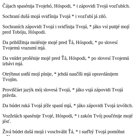
Čájach spasénija Tvojehó, Hóspodi, * i zápovidi Tvojá vozľubích.
Sochraní dušá mojá sviďínija Tvojá * i vozľubí já ziló.
Sochraních zápovidi Tvojá i sviďínija Tvojá, * jáko vsí putijé mojí
pred Tobóju, Hóspodi.
Da priblížitsja molénije mojé pred Ťá, Hóspodi, * po slovesí
Tvojemú vrazumí mjá.
Da vnídet prošénije mojé pred Ťá, Hóspodi, * po slovesí Tvojemú
izbávi mjá.
Otrýhnut ustňí mojí pínije, * jehdá naučíši mjá opravdánijem
Tvojím.
Proviščáet jazýk mój slovesá Tvojá, * jáko vsjá zápovidi Tvojá
právda.
Da búdet ruká Tvojá jéže spastí mjá, * jáko zápovidi Tvojá izvólich.
Vozželách spasénije Tvojé, Hóspodi, * i zakón Tvój poučénije mojé
jésť.
Živá búdet dušá mojá i voschválit Ťá, * i suďbý Tvojá pomóhut