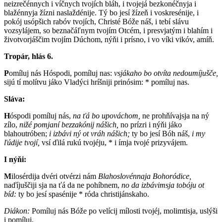
neizrečénnych i víčnych tvojích bláh, i tvojejá bezkonéčnyja i
blažénnyja žízni naslaždénije. Tý bo jesí žízeň i voskresénije, i
pokój usópšich rabóv tvojích, Christé Bóže náš, i tebí slávu
vozsylájem, so beznačáľnym tvojím Otcém, i presvjatým i blahím i
životvorjáščim tvojím Dúchom, nýňi i prísno, i vo víki vikóv, amíň.
Tropár, hlás 6.
P
omíluj nás Hóspodi, pomíluj nas:
vsjákaho bo otvíta nedoumíjušče,
sijú tí molítvu jáko Vladýci hríšniji prinósim: * pomíluj nas.
Sláva:
H
óspodi pomíluj nás,
na ťá bo upováchom,
ne prohňívajsja na ný
zílo,
nižé pomjaní bezzakónij nášich,
no prízri i nýňi jáko
blahoutróben;
i izbávi ný ot vráh nášich;
ty bo jesí Bóh náš,
i my
ľúdije tvojí,
vsí ďilá rukú tvojéju, * i ímja tvojé prizyvájem.
I nýňi:
M
ilosérdija dvéri otvérzi nám
Blahoslovénnaja Bohoródice,
naďíjuščiji sja na ťá da ne pohíbnem,
no da izbávimsja tobóju ot
bíd:
ty bo jesí spasénije * róda christijánskaho.
Diákon:
Pomíluj nás Bóže po velícij mílosti tvojéj, molimtisja, uslýši
i pomíluj.