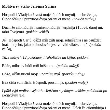
Molítva svjatáho Jefréma Syrina
H
óspodi i Vladýko životá mojehó, dúch unýnija, nebrežénija,
ľubonačálija í prazdnoslóvija otžení ot mené.
(poklón velíkij)
D
úch že cilomúdrija i smirenomúdrija, terpínija i ľubvé, dáruj mí,
rabú Tvojemú.
(poklón velíkij)
J
éj, Hóspodi Carjú, dážď mňí zríti mojá sohrišénija i ne osuždáti
bráta mojehó, jáko blahoslovén jesí vo víki vikóv, amiň.
(poklón
velíkij)
Táže málych 12 poklónov, hľahóľušče na kíjždo poklón:
Bóže, mílostiv búdi mňí hríšnomu.
(poklón mályj)
Bóže, očísti hrichí mojá i pomíluj mjá.
(poklón mályj)
Bez čislá sohriších, Hóspodi, prostí mjá.
(poklón mályj)
I páki vsjú molítvu svjatáho Jefréma s jedínym velíkim poklónom po
skončániji jejá:
H
óspodi i Vladýko životá mojehó, dúch unýnija, nebrežénija,
ľubonačálija í prazdnoslóvija otžení ot mené. Dúch že cilomúdrija i