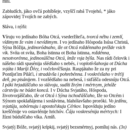
mňí.
Zabludích, jáko ovčá pohíbšeje, vzyščí rabá Tvojehó, * jáko
zápovidej Tvojích ne zabých.
S
láva, i nýňi:
V
íruju vo jedínaho Bóha Otcá, vsederžíteľa,
tvorcá nébu i zemlí,
vídimym že vsim i nevídimym.
I vo jedínaho Hóspoda Isúsa Christá,
Sýna Bóžija,
jedinoródnaho, iže ot Otcá roždénnaho préžde vsich
vik.
Svíta ot svíta, Boha ístinna ot Boha ístinna,
roždénna,
nesotvorénna, jedinosúščna Otcú, ímže vsja býša.
Nas rádi čelovik i
nášeho rádi spasénija sšédšaho s nebés,
i voplotívšahosja ot Dúcha
svjáta i Maríji Ďívy, i vočelovíčšasja.
Raspjátaho že za ny pri
Pontíjsťim Piláťi,
i stradávša i pohrebénna. I voskrésšaho v tréťij
deň, po pisánijem.
I vozšédšaho na nebesá, i siďášča odesnúju Otcá.
I páki hrjadúščaho so slávoju, sudíti živým i mértvym, jehóže
cárstviju ne búdet koncá.
I v Dúcha Svjatáho, Hóspoda,
životvorjáščaho,
iže ot Otcá i Sýna ischoďáščaho,
Iže so Otcém i
Sýnom spoklaňájema i soslávima, hlahólavšaho proróki.
Vo jedínu,
svjatúju, sobórnuju i apostoľskuju Cérkov.
Ispovíduju jedíno
kreščénije vo ostavlénije hrichóv.
Čáju voskresénija mértvych:
I
žízni búduščaho víka. Amíň.
Svjatýj Bóže, svjatýj krípkij, svjatýj bezsmértnyj, pomíluj nás.
(3x)