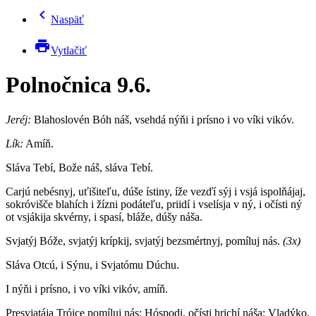
chevron_left
Naspäť
print
Vytlačiť
Polnočnica 9.6.
Jeréj:
Blahoslovén Bóh náš, vsehdá nýňi i prísno i vo víki vikóv.
Lík:
Amíň.
Sláva Tebí, Bože náš, sláva Tebí.
Carjú nebésnyj, uťišiteľu, dúše ístiny, íže vezďí sýj i vsjá ispolňájaj,
sokróvišče blahích i žízni podáteľu, priidí i vselísja v ný, i očísti ný
ot vsjákija skvérny, i spasí, bláže, dúšy náša.
Svjatýj Bóže, svjatýj krípkij, svjatýj bezsmértnyj, pomíluj nás.
(3x)
Sláva Otcú, i Sýnu, i Svjatómu Dúchu.
I nýňi i prísno, i vo víki vikóv, amíň.
Presvjatája Tróice pomíluj nás: Hóspodi, očísti hrichí náša: Vladýko,