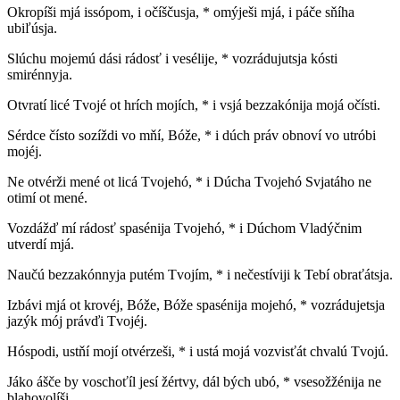
Okropíši mjá issópom, i očíščusja, * omýješi mjá, i páče sňíha
ubiľúsja.
Slúchu mojemú dási rádosť i vesélije, * vozrádujutsja kósti
smirénnyja.
Otvratí licé Tvojé ot hrích mojích, * i vsjá bezzakónija mojá očísti.
Sérdce čísto sozíždi vo mňí, Bóže, * i dúch práv obnoví vo utróbi
mojéj.
Ne otvérži mené ot licá Tvojehó, * i Dúcha Tvojehó Svjatáho ne
otimí ot mené.
Vozdážď mí rádosť spasénija Tvojehó, * i Dúchom Vladýčnim
utverdí mjá.
Naučú bezzakónnyja putém Tvojím, * i nečestíviji k Tebí obraťátsja.
Izbávi mjá ot krovéj, Bóže, Bóže spasénija mojehó, * vozrádujetsja
jazýk mój právďi Tvojéj.
Hóspodi, ustňí mojí otvérzeši, * i ustá mojá vozvisťát chvalú Tvojú.
Jáko ášče by voschoťíl jesí žértvy, dál bých ubó, * vsesožžénija ne
blahovolíši.