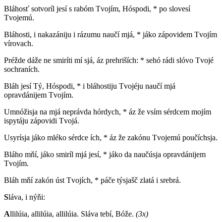
Bláhosť sotvoríl jesí s rabóm Tvojím, Hóspodi, * po slovesí
Tvojemú.
Bláhosti, i nakazániju i rázumu naučí mjá, * jáko zápovidem Tvojím
vírovach.
Préžde dáže ne smiríti mí sjá, áz prehriších: * sehó rádi slóvo Tvojé
sochraních.
Bláh jesí Tý, Hóspodi, * i bláhostiju Tvojéju naučí mjá
opravdánijem Tvojím.
Umnóžisja na mjá neprávda hórdych, * áz že vsím sérdcem mojím
ispytáju zápovidi Tvojá.
Usyrísja jáko mléko sérdce ích, * áz že zakónu Tvojemú poučíchsja.
Bláho mňí, jáko smiríl mjá jesí, * jáko da naučúsja opravdánijem
Tvojím.
Bláh mňí zakón úst Tvojích, * páče týsjašč zlatá i srebrá.
S
láva, i nýňi:
A
llilúia, allilúia, allilúia. Sláva tebí, Bóže.
(3x)