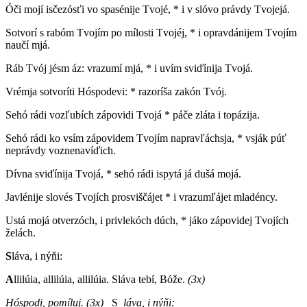
Óči mojí isčezósťi vo spasénije Tvojé, * i v slóvo právdy Tvojejá.
Sotvorí s rabóm Tvojím po mílosti Tvojéj, * i opravdánijem Tvojím
naučí mjá.
Ráb Tvój jésm áz: vrazumí mjá, * i uvím sviďínija Tvojá.
Vrémja sotvoríti Hóspodevi: * razoríša zakón Tvój.
Sehó rádi vozľubích zápovidi Tvojá * páče zláta i topázija.
Sehó rádi ko vsím zápovidem Tvojím napravľáchsja, * vsják púť
neprávdy voznenavíďich.
Dívna sviďínija Tvojá, * sehó rádi ispytá já dušá mojá.
Javlénije slovés Tvojích prosviščájet * i vrazumľájet mladéncy.
Ustá mojá otverzóch, i privlekóch dúch, * jáko zápovidej Tvojích
želách.
S
láva, i nýňi:
A
llilúia, allilúia, allilúia. Sláva tebí, Bóže.
(3x)
H
óspodi, pomíluj. (3x) _
S_
láva, i nýňi: