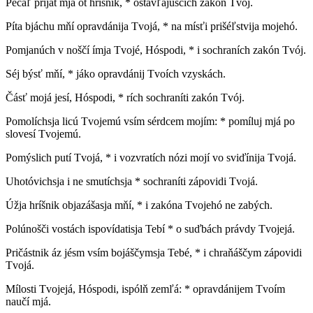
Pečáľ priját mjá ot hríšnik, * ostavľájuščich zakón Tvój.
Píta bjáchu mňí opravdánija Tvojá, * na mísťi prišéľstvija mojehó.
Pomjanúch v noščí ímja Tvojé, Hóspodi, * i sochraních zakón Tvój.
Séj býsť mňí, * jáko opravdánij Tvoích vzyskách.
Čásť mojá jesí, Hóspodi, * rích sochraníti zakón Tvój.
Pomolíchsja licú Tvojemú vsím sérdcem mojím: * pomíluj mjá po
slovesí Tvojemú.
Pomýslich putí Tvojá, * i vozvratích nózi mojí vo sviďínija Tvojá.
Uhotóvichsja i ne smutíchsja * sochraníti zápovidi Tvojá.
Úžja hríšnik objazášasja mňí, * i zakóna Tvojehó ne zabých.
Polúnošči vostách ispovídatisja Tebí * o suďbách právdy Tvojejá.
Pričástnik áz jésm vsím bojáščymsja Tebé, * i chraňáščym zápovidi
Tvojá.
Mílosti Tvojejá, Hóspodi, ispólň zemľá: * opravdánijem Tvoím
naučí mjá.