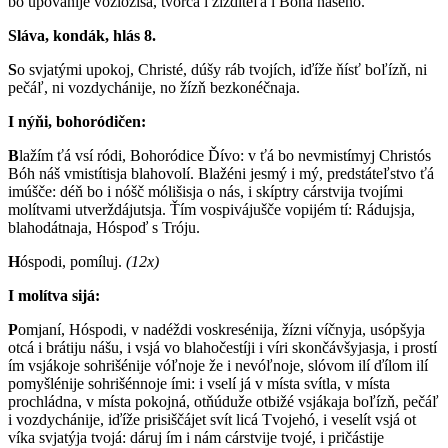
bo upovánije vozložíša, tvorcá i ziždíteľa i Bóha nášeho.
Sláva, kondák, hlás 8.
S
o svjatými upokoj, Christé, dúšy ráb tvojích, iďíže ňísť boľízň, ni
pečáľ, ni vozdychánije, no žízň bezkonéčnaja.
I nýňi, bohoródičen:
B
lažím ťá vsí ródi, Bohoródice Ďívo: v ťá bo nevmistímyj Christós
Bóh náš vmistítisja blahovolí. Blažéni jesmý i mý, predstáteľstvo ťá
imúšče: déň bo i nóšč mólišisja o nás, i skíptry cárstvija tvojími
molítvami utverždájutsja. Ťím vospivájušče vopijém tí: Rádujsja,
blahodátnaja, Hóspoď s Tróju.
H
óspodi, pomíluj.
(12x)
I molítva sijá:
P
omjaní, Hóspodi, v nadéždi voskresénija, žízni víčnyja, usópšyja
otcá i brátiju nášu, i vsjá vo blahočestíji i víri skončávšyjasja, i prostí
ím vsjákoje sohrišénije vóľnoje že i nevóľnoje, slóvom ilí ďílom ilí
pomyšlénije sohrišénnoje ími: i vselí já v místa svítla, v místa
prochládna, v místa pokojná, otňúduže otbižé vsjákaja boľízň, pečáľ
i vozdychánije, iďíže prisiščájet svít licá Tvojehó, i veselít vsjá ot
víka svjatýja tvojá: dáruj ím i nám cárstvije tvojé, i pričástije