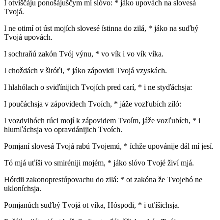
I otviščáju ponošájuščym mí slóvo: * jáko upovách na slovesá
Tvojá.
I ne otimí ot úst mojích slovesé ístinna do zilá, * jáko na suďbý
Tvojá upovách.
I sochraňú zakón Tvój výnu, * vo vík i vo vík víka.
I choždách v širóťi, * jáko zápovidi Tvojá vzyskách.
I hlahólach o sviďínijich Tvojích pred carí, * i ne styďáchsja:
I poučáchsja v zápovidech Tvoích, * jáže vozľubích ziló:
I vozdvihóch rúci mojí k zápovidem Tvoím, jáže vozľubích, * i
hlumľáchsja vo opravdánijich Tvoích.
Pomjaní slovesá Tvojá rabú Tvojemú, * íchže upovánije dál mí jesí.
Tó mjá uťíši vo smiréniji mojém, * jáko slóvo Tvojé živí mjá.
Hórdii zakonoprestúpovachu do zilá: * ot zakóna že Tvojehó ne
ukloníchsja.
Pomjanúch suďbý Tvojá ot víka, Hóspodi, * i uťíšichsja.