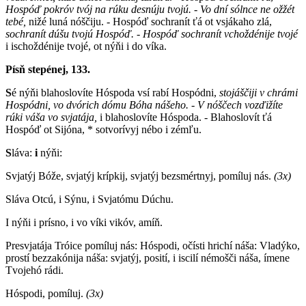
Hospóď pokróv tvój na rúku desnúju tvojú. - Vo dní sólnce ne ožžét
tebé,
nižé luná nóščiju. - Hospóď sochranít ťá ot vsjákaho zlá,
sochranít dúšu tvojú Hospóď. - Hospóď sochranít vchoždénije tvojé
i ischoždénije tvojé, ot nýňi i do víka.
Písň stepénej, 133.
S
é nýňi blahoslovíte Hóspoda vsí rabí Hospódni,
stojáščiji v chrámi
Hospódni, vo dvórich dómu Bóha nášeho. - V nóščech vozďižíte
rúki váša vo svjatája,
i blahoslovíte Hóspoda. - Blahoslovít ťá
Hospóď ot Sijóna, * sotvorívyj nébo i zémľu.
S
láva:
i
nýňi:
Svjatýj Bóže, svjatýj krípkij, svjatýj bezsmértnyj, pomíluj nás.
(3x)
Sláva Otcú, i Sýnu, i Svjatómu Dúchu.
I nýňi i prísno, i vo víki vikóv, amíň.
Presvjatája Tróice pomíluj nás: Hóspodi, očísti hrichí náša: Vladýko,
prostí bezzakónija náša: svjatýj, posití, i iscilí némošči náša, ímene
Tvojehó rádi.
Hóspodi, pomíluj.
(3x)