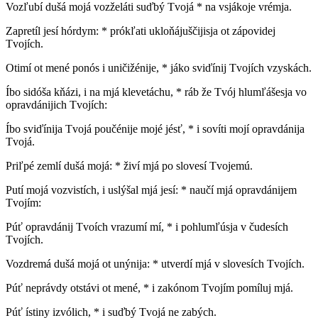
Vozľubí dušá mojá vozželáti suďbý Tvojá * na vsjákoje vrémja.
Zapretíl jesí hórdym: * prókľati ukloňájuščijisja ot zápovidej
Tvojích.
Otimí ot mené ponós i uničižénije, * jáko sviďínij Tvojích vzyskách.
Íbo sidóša kňázi, i na mjá klevetáchu, * ráb že Tvój hlumľášesja vo
opravdánijich Tvojích:
Íbo sviďínija Tvojá poučénije mojé jésť, * i sovíti mojí opravdánija
Tvojá.
Priľpé zemlí dušá mojá: * živí mjá po slovesí Tvojemú.
Putí mojá vozvistích, i uslýšal mjá jesí: * naučí mjá opravdánijem
Tvojím:
Púť opravdánij Tvoích vrazumí mí, * i pohlumľúsja v čudesích
Tvojích.
Vozdremá dušá mojá ot unýnija: * utverdí mjá v slovesích Tvojích.
Púť neprávdy otstávi ot mené, * i zakónom Tvojím pomíluj mjá.
Púť ístiny izvólich, * i suďbý Tvojá ne zabých.