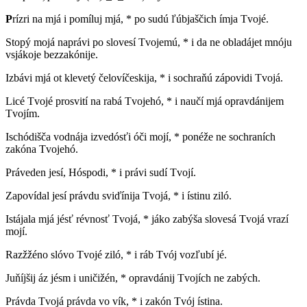
P
rízri na mjá i pomíluj mjá, * po sudú ľúbjaščich ímja Tvojé.
Stopý mojá naprávi po slovesí Tvojemú, * i da ne obladájet mnóju
vsjákoje bezzakónije.
Izbávi mjá ot klevetý čelovíčeskija, * i sochraňú zápovidi Tvojá.
Licé Tvojé prosvití na rabá Tvojehó, * i naučí mjá opravdánijem
Tvojím.
Ischódišča vodnája izvedósťi óči mojí, * ponéže ne sochraních
zakóna Tvojehó.
Práveden jesí, Hóspodi, * i právi sudí Tvojí.
Zapovídal jesí právdu sviďínija Tvojá, * i ístinu ziló.
Istájala mjá jésť révnosť Tvojá, * jáko zabýša slovesá Tvojá vrazí
mojí.
Razžžéno slóvo Tvojé ziló, * i ráb Tvój vozľubí jé.
Juňíjšij áz jésm i uničižén, * opravdánij Tvojích ne zabých.
Právda Tvojá právda vo vík, * i zakón Tvój ístina.