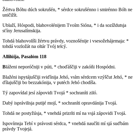
Žértva Bóhu dúch sokrušén, * sérdce sokrušénno i smirénno Bóh ne
uničižít.
Ublaží, Hóspodi, blahovolénijem Tvoím Sióna, * i da sozíždutsja
sťíny Jerusalímskija.
Tohdá blahovolíši žértvu právdy, voznošénije i vsesožehájemaja: *
tohdá vozložát na oltár Tvój telcý.
Allilúija, Pasalóm 118
B
láženi neporóčniji v púti, * choďáščiji v zakóňi Hospódni.
Blažéni ispytájuščiji sviďínija Jehó, vsím sérdcem vzýščut Jehó, * ne
ďílajuščiji bo bezzakónija, v putéch Jehó chodíša.
Tý zapovídal jesí zápovidi Tvojá * sochraníti ziló.
Dabý isprávilisja putijé mojí, * sochraníti opravdánija Tvojá.
Tohdá ne postyžúsja, * vnehdá prizríti mí na vsjá zápovidi Tvojá.
Ispovímsja Tebí v právosti sérdca, * vnehdá naučíti mí sjá suďbám
právdy Tvojejá.