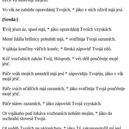
Vo vík ne zabúdu opravdánij Tvojích, * jáko v ních oživíl mjá jesí.
[Sredá:]
T
vój jésm áz, spasí mjá, * jáko opravdánij Tvoích vzyskách.
Mené ždáša hríšnicy pohubíti mjá, * sviďínija Tvojá razumích.
Vsjákija končíny víďich konéc, * široká zápoviď Tvojá ziló.
Kóľ vozľubích zakón Tvój, Hóspodi, * vés déň poučénije mojé
jésť.
Páče vráh mojích umudríl mjá jesí * zápovidiju Tvojéju, jáko v vík
mojá jésť.
Páče vsích učáščich mjá razumích, * jáko sviďínija Tvojá poučénije
mojé jésť.
Páče stárec razumích, * jáko zápovidi Tvojá vzyskách.
Ot vsjákaho putí lukáva vozbraních nohám mojím, * jáko da
sochraňú slovesá Tvojá.
Ot sudéb Tvojích ne ukloníchsja, * jáko Tý zakonopoložíl mí jesí.