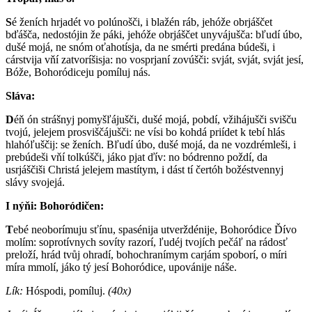
S
é ženích hrjadét vo polúnošči, i blažén ráb, jehóže obrjáščet
bďášča, nedostójin že páki, jehóže obrjáščet unyvájušča: bľudí úbo,
dušé mojá, ne snóm oťahotísja, da ne smérti predána búdeši, i
cárstvija vňí zatvoríšisja: no vosprjaní zovúšči: svját, svját, svját jesí,
Bóže, Bohoródiceju pomíluj nás.
Sláva:
D
éň ón strášnyj pomyšľájušči, dušé mojá, pobdí, vžihájušči svišču
tvojú, jelejem prosviščájušči: ne vísi bo kohdá priídet k tebí hlás
hlahóľuščij: se ženích. Bľudí úbo, dušé mojá, da ne vozdrémleši, i
prebúdeši vňí tolkúšči, jáko pjat ďív: no bódrenno poždí, da
usrjáščiši Christá jelejem mastítym, i dást tí čertóh božéstvennyj
slávy svojejá.
I nýňi: Bohoródičen:
T
ebé neoborímuju sťínu, spasénija utverždénije, Bohoródice Ďívo
molím: soprotívnych sovíty razorí, ľudéj tvojích pečáľ na rádosť
preloží, hrád tvůj ohradí, bohochranímym carjám spoborí, o míri
míra mmolí, jáko tý jesí Bohoródice, upovánije náše.
Lík:
Hóspodi, pomíluj.
(40x)