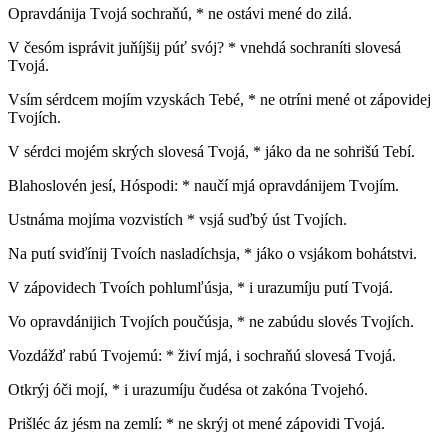
Opravdánija Tvojá sochraňú, * ne ostávi mené do zilá.
V česóm isprávit juňíjšij púť svój? * vnehdá sochraníti slovesá
Tvojá.
Vsím sérdcem mojím vzyskách Tebé, * ne otríni mené ot zápovidej
Tvojích.
V sérdci mojém skrých slovesá Tvojá, * jáko da ne sohrišú Tebí.
Blahoslovén jesí, Hóspodi: * naučí mjá opravdánijem Tvojím.
Ustnáma mojíma vozvistích * vsjá suďbý úst Tvojích.
Na putí sviďínij Tvoích nasladíchsja, * jáko o vsjákom bohátstvi.
V zápovidech Tvoích pohlumľúsja, * i urazumíju putí Tvojá.
Vo opravdánijich Tvojích poučúsja, * ne zabúdu slovés Tvojích.
Vozdážď rabú Tvojemú: * živí mjá, i sochraňú slovesá Tvojá.
Otkrýj óči mojí, * i urazumíju čudésa ot zakóna Tvojehó.
Prišléc áz jésm na zemlí: * ne skrýj ot mené zápovidi Tvojá.