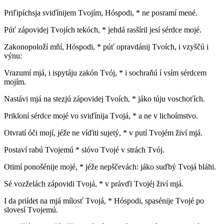
Priľipíchsja sviďínijem Tvojím, Hóspodi, * ne posramí mené.
Púť zápovidej Tvojích tekóch, * jehdá rasšíril jesí sérdce mojé.
Zakonopoloží mňí, Hóspodi, * púť opravdánij Tvoích, i vzyščú i
výnu:
Vrazumí mjá, i ispytáju zakón Tvój, * i sochraňú í vsím sérdcem
mojím.
Nastávi mjá na stezjú zápovidej Tvoích, * jáko túju voschoťích.
Prikloní sérdce mojé vo sviďínija Tvojá, * a ne v lichoímstvo.
Otvratí óči mojí, jéže ne víďiti sujetý, * v putí Tvojém živí mjá.
Postaví rabú Tvojemú * slóvo Tvojé v strách Tvój.
Otimí ponošénije mojé, * jéže nepščevách: jáko suďbý Tvojá bláhi.
Sé vozželách zápovidi Tvojá, * v právďi Tvojéj živí mjá.
I da priídet na mjá mílosť Tvojá, * Hóspodi, spasénije Tvojé po
slovesí Tvojemú.