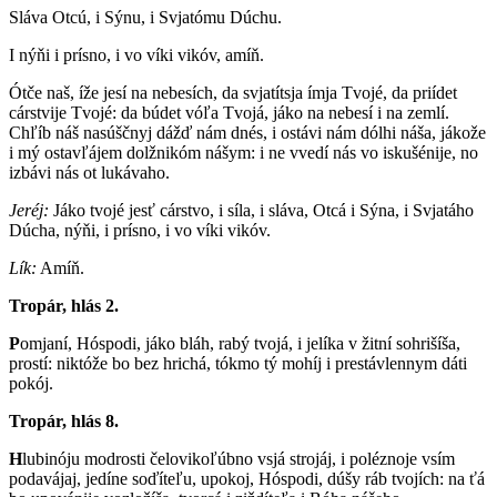
Sláva Otcú, i Sýnu, i Svjatómu Dúchu.
I nýňi i prísno, i vo víki vikóv, amíň.
Ótče naš, íže jesí na nebesích, da svjatítsja ímja Tvojé, da priídet
cárstvije Tvojé: da búdet vóľa Tvojá, jáko na nebesí i na zemlí.
Chľíb náš nasúščnyj dážď nám dnés, i ostávi nám dólhi náša, jákože
i mý ostavľájem dolžnikóm nášym: i ne vvedí nás vo iskušénije, no
izbávi nás ot lukávaho.
Jeréj:
Jáko tvojé jesť cárstvo, i síla, i sláva, Otcá i Sýna, i Svjatáho
Dúcha, nýňi, i prísno, i vo víki vikóv.
Lík:
Amíň.
Tropár, hlás 2.
P
omjaní, Hóspodi, jáko bláh, rabý tvojá, i jelíka v žitní sohrišíša,
prostí: niktóže bo bez hrichá, tókmo tý mohíj i prestávlennym dáti
pokój.
Tropár, hlás 8.
H
lubinóju modrosti čelovikoľúbno vsjá strojáj, i poléznoje vsím
podavájaj, jedíne soďíteľu, upokoj, Hóspodi, dúšy ráb tvojích: na ťá