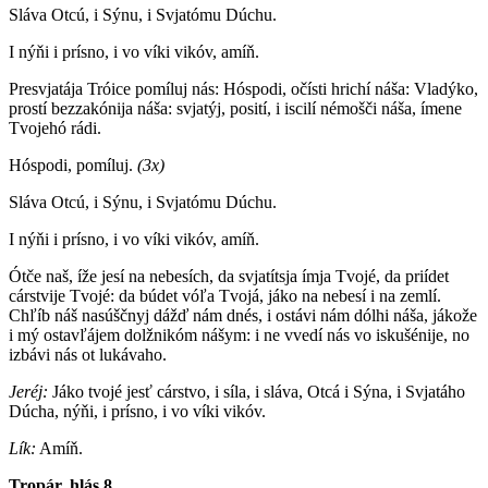
Sláva Otcú, i Sýnu, i Svjatómu Dúchu.
I nýňi i prísno, i vo víki vikóv, amíň.
Presvjatája Tróice pomíluj nás: Hóspodi, očísti hrichí náša: Vladýko,
prostí bezzakónija náša: svjatýj, posití, i iscilí némošči náša, ímene
Tvojehó rádi.
Hóspodi, pomíluj.
(3x)
Sláva Otcú, i Sýnu, i Svjatómu Dúchu.
I nýňi i prísno, i vo víki vikóv, amíň.
Ótče naš, íže jesí na nebesích, da svjatítsja ímja Tvojé, da priídet
cárstvije Tvojé: da búdet vóľa Tvojá, jáko na nebesí i na zemlí.
Chľíb náš nasúščnyj dážď nám dnés, i ostávi nám dólhi náša, jákože
i mý ostavľájem dolžnikóm nášym: i ne vvedí nás vo iskušénije, no
izbávi nás ot lukávaho.
Jeréj:
Jáko tvojé jesť cárstvo, i síla, i sláva, Otcá i Sýna, i Svjatáho
Dúcha, nýňi, i prísno, i vo víki vikóv.
Lík:
Amíň.
Tropár, hlás 8.