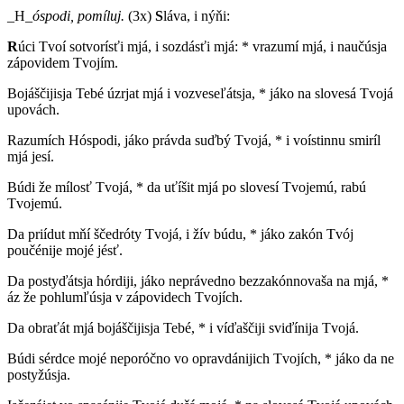
_H_
óspodi, pomíluj.
(3x)
S
láva, i nýňi:
R
úci Tvoí sotvorísťi mjá, i sozdásťi mjá: * vrazumí mjá, i naučúsja
zápovidem Tvojím.
Bojáščijisja Tebé úzrjat mjá i vozveseľátsja, * jáko na slovesá Tvojá
upovách.
Razumích Hóspodi, jáko právda suďbý Tvojá, * i voístinnu smiríl
mjá jesí.
Búdi že mílosť Tvojá, * da uťíšit mjá po slovesí Tvojemú, rabú
Tvojemú.
Da priídut mňí ščedróty Tvojá, i žív búdu, * jáko zakón Tvój
poučénije mojé jésť.
Da postyďátsja hórdiji, jáko neprávedno bezzakónnovaša na mjá, *
áz že pohlumľúsja v zápovidech Tvojích.
Da obraťát mjá bojáščijisja Tebé, * i víďaščiji sviďínija Tvojá.
Búdi sérdce mojé neporóčno vo opravdánijich Tvojích, * jáko da ne
postyžúsja.