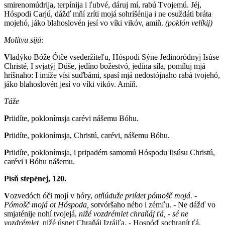
smirenomúdrija, terpínija i ľubvé, dáruj mí, rabú Tvojemú. Jéj,
Hóspodi Carjú, dážď mňí zríti mojá sohrišénija i ne osuždáti bráta
mojehó, jáko blahoslovén jesí vo víki vikóv, amiň.
(poklón velíkij)
Molítvu sijú:
V
ladýko Bóže Ótče vsederžíteľu, Hóspodi Sýne Jedinoródnyj Isúse
Christé, I svjatýj Dúše, jedíno božestvó, jedína síla, pomíluj mjá
hríšnaho: I imíže vísi suďbámi, spasí mjá nedostójnaho rabá tvojehó,
jáko blahoslovén jesí vo víki vikóv. Amíň.
Táže
P
riidíte, poklonímsja carévi nášemu Bóhu.
P
riidíte, poklonímsja, Christú, carévi, nášemu Bóhu.
P
riidíte, poklonímsja, i pripadém samomú Hóspodu Iisúsu Christú,
carévi i Bóhu nášemu.
Písň stepénej, 120.
V
ozvedóch óči mojí v hóry,
otňúduže priídet pómošč mojá. -
Pómošč mojá ot Hóspoda,
sotvóršaho nébo i zémľu. - Ne dážď vo
smjaténije nohí tvojejá,
nižé vozdrémlet chraňáj ťá, - sé ne
vozdrémlet,
nižé úsnet Chraňáj Izráiľa. - Hospóď sochranít ťá,