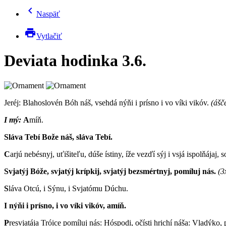
chevron_left
Naspäť
print
Vytlačiť
Deviata hodinka 3.6.
Jeréj: B
lahoslovén Bóh náš, vsehdá nýňi i prísno i vo víki vikóv.
(ášč
I mý:
A
míň.
Sláva Tebí Bože náš, sláva Tebí.
C
arjú nebésnyj, uťišiteľu, dúše ístiny, íže vezďí sýj i vsjá ispolňájaj, s
Svjatýj Bóže, svjatýj krípkij, svjatýj bezsmértnyj, pomíluj nás.
(3
S
láva Otcú, i Sýnu, i Svjatómu Dúchu.
I nýňi i prísno, i vo víki vikóv, amíň.
P
resvjatája Tróice pomíluj nás: Hóspodi, očísti hrichí náša: Vladýko, p