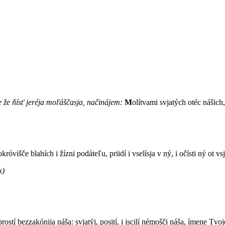
e že ňísť jeréja moľáščasja, načinájem:
M
olítvami svjatých otéc nášich
okróvišče blahích i žízni podáteľu, priidí i vselísja v ný, i očísti ný ot vs
x)
rostí bezzakónija náša: svjatýj, posití, i iscilí némošči náša, ímene Tvoj