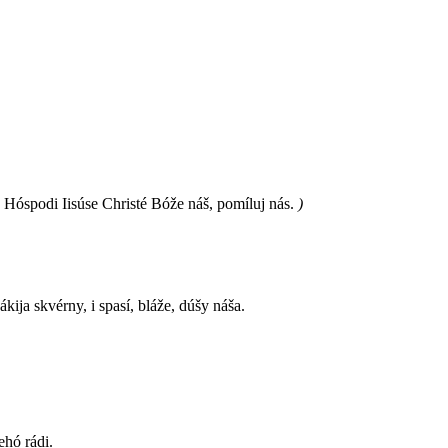
, Hóspodi Iisúse Christé Bóže náš, pomíluj nás.
)
jákija skvérny, i spasí, bláže, dúšy náša.
ehó rádi.