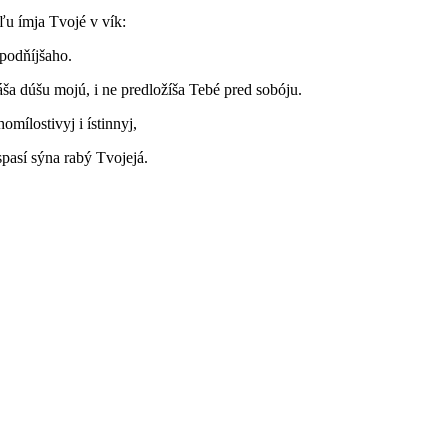
ľu ímja Tvojé v vík:
spodňíjšaho.
a dúšu mojú, i ne predložíša Tebé pred sobóju.
omílostivyj i ístinnyj,
spasí sýna rabý Tvojejá.