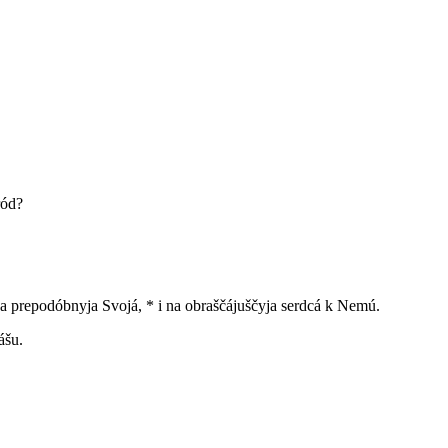
ród?
na prepodóbnyja Svojá, * i na obraščájuščyja serdcá k Nemú.
ášu.