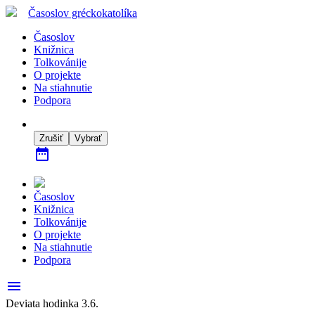
Časoslov
gréckokatolíka
Časoslov
Knižnica
Tolkovánije
O projekte
Na stiahnutie
Podpora
Zrušiť
Vybrať
date_range
Časoslov
Knižnica
Tolkovánije
O projekte
Na stiahnutie
Podpora
menu
Deviata hodinka 3.6.