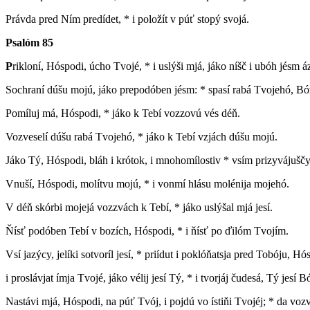
Právda pred Ním predídet, * i položít v púť stopý svojá.
Psalóm 85
P
rikloní, Hóspodi, úcho Tvojé, * i uslýši mjá, jáko níšč i ubóh jésm á
Sochraní dúšu mojú, jáko prepodóben jésm: * spasí rabá Tvojehó, Bó
Pomíluj má, Hóspodi, * jáko k Tebí vozzovú vés déň.
Vozveselí dúšu rabá Tvojehó, * jáko k Tebí vzjách dúšu mojú.
Jáko Tý, Hóspodi, bláh i krótok, i mnohomílostiv * vsím prizyvájušč
Vnuší, Hóspodi, molítvu mojú, * i vonmí hlásu molénija mojehó.
V déň skórbi mojejá vozzvách k Tebí, * jáko uslýšal mjá jesí.
Ňísť podóben Tebí v bozích, Hóspodi, * i ňísť po ďilóm Tvojím.
Vsí jazýcy, jelíki sotvoríl jesí, * priídut i poklóňatsja pred Tobóju, Hó
i proslávjat ímja Tvojé, jáko vélij jesí Tý, * i tvorjáj čudesá, Tý jesí B
Nastávi mjá, Hóspodi, na púť Tvój, i pojdú vo ístiňi Tvojéj; * da vozv