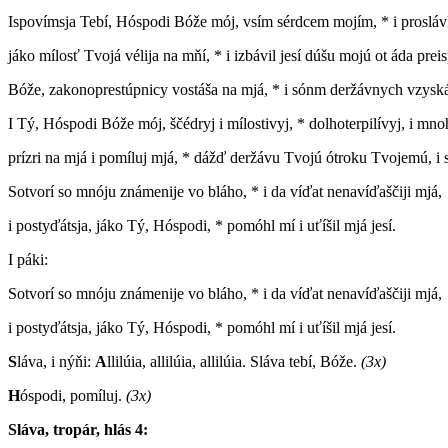
Ispovímsja Tebí, Hóspodi Bóže mój, vsím sérdcem mojím, * i prosláv
jáko mílosť Tvojá vélija na mňí, * i izbávil jesí dúšu mojú ot áda prei
Bóže, zakonoprestúpnicy vostáša na mjá, * i sónm deržávnych vzyskáš
I Tý, Hóspodi Bóže mój, ščédryj i mílostivyj, * dolhoterpilívyj, i mnoh
prízri na mjá i pomíluj mjá, * dážď deržávu Tvojú ótroku Tvojemú, i 
Sotvorí so mnóju známenije vo bláho, * i da víďat nenavíďaščiji mjá,
i postyďátsja, jáko Tý, Hóspodi, * pomóhl mí i uťíšil mjá jesí.
I páki:
Sotvorí so mnóju známenije vo bláho, * i da víďat nenavíďaščiji mjá,
i postyďátsja, jáko Tý, Hóspodi, * pomóhl mí i uťíšil mjá jesí.
S
láva, i nýňi:
A
llilúia, allilúia, allilúia. Sláva tebí, Bóže.
(3x)
H
óspodi, pomíluj.
(3x)
Sláva, tropár, hlás 4: