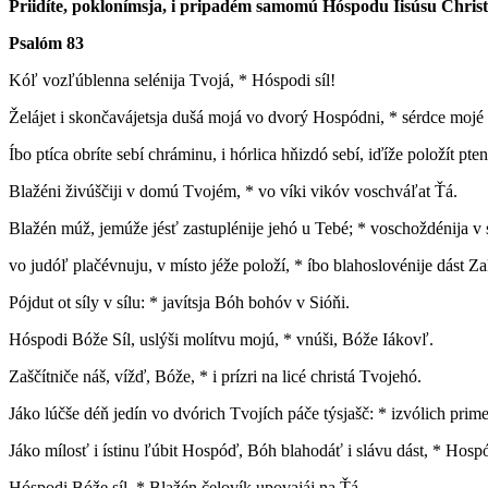
Priidíte, poklonímsja, i pripadém samomú Hóspodu Iisúsu Christ
Psalóm 83
K
óľ vozľúblenna selénija Tvojá, * Hóspodi síl!
Želájet i skončavájetsja dušá mojá vo dvorý Hospódni, * sérdce mojé 
Íbo ptíca obríte sebí chráminu, i hórlica hňizdó sebí, iďíže položít pt
Blažéni živúščiji v domú Tvojém, * vo víki vikóv voschváľat Ťá.
Blažén múž, jemúže jésť zastuplénije jehó u Tebé; * voschoždénija v 
vo judóľ plačévnuju, v místo jéže položí, * íbo blahoslovénije dást Z
Pójdut ot síly v sílu: * javítsja Bóh bohóv v Sióňi.
Hóspodi Bóže Síl, uslýši molítvu mojú, * vnúši, Bóže Iákovľ.
Zaščítniče náš, vížď, Bóže, * i prízri na licé christá Tvojehó.
Jáko lúčše déň jedín vo dvórich Tvojích páče týsjašč: * izvólich prime
Jáko mílosť i ístinu ľúbit Hospóď, Bóh blahodáť i slávu dást, * Hospó
Hóspodi Bóže síl, * Blažén čelovík upovajáj na Ťá.