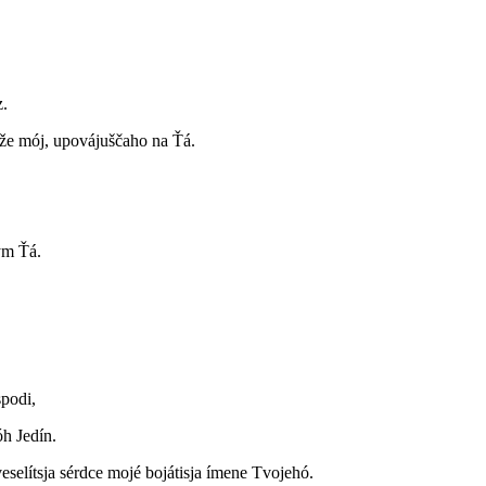
z.
že mój, upovájuščaho na Ťá.
ym Ťá.
spodi,
óh Jedín.
eselítsja sérdce mojé bojátisja ímene Tvojehó.