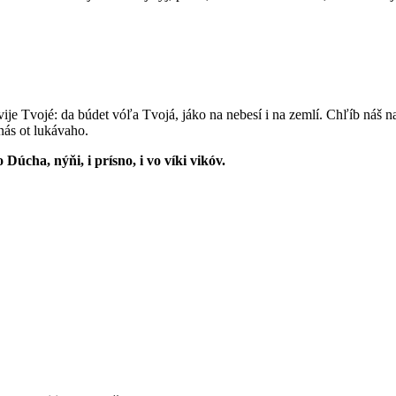
árstvije Tvojé: da búdet vóľa Tvojá, jáko na nebesí i na zemlí. Chľíb ná
nás ot lukávaho.
ho Dúcha, nýňi, i prísno, i vo víki vikóv.