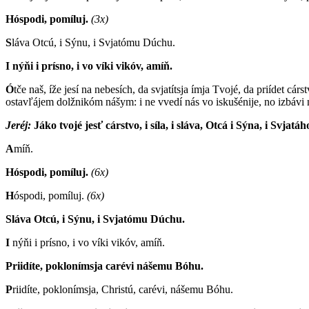
Hóspodi, pomíluj.
(3x)
S
láva Otcú, i Sýnu, i Svjatómu Dúchu.
I nýňi i prísno, i vo víki vikóv, amíň.
Ó
tče naš, íže jesí na nebesích, da svjatítsja ímja Tvojé, da priídet c
ostavľájem dolžnikóm nášym: i ne vvedí nás vo iskušénije, no izbávi 
Jeréj:
J
áko tvojé jesť cárstvo, i síla, i sláva, Otcá i Sýna, i Svjatá
A
míň.
Hóspodi, pomíluj.
(6x)
H
óspodi, pomíluj.
(6x)
Sláva Otcú, i Sýnu, i Svjatómu Dúchu.
I
nýňi i prísno, i vo víki vikóv, amíň.
Priidíte, poklonímsja carévi nášemu Bóhu.
P
riidíte, poklonímsja, Christú, carévi, nášemu Bóhu.