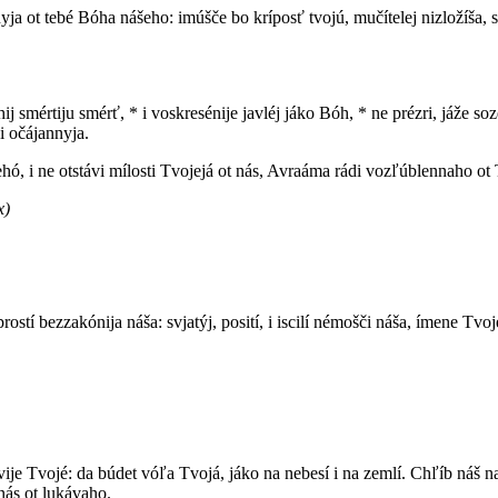
nnyja ot tebé Bóha nášeho: imúšče bo kríposť tvojú, mučítelej nizložíša
rhij smértiju smérť, * i voskresénije javléj jáko Bóh, * ne prézri, jáže so
i očájannyja.
hó, i ne otstávi mílosti Tvojejá ot nás, Avraáma rádi vozľúblennaho ot T
x)
rostí bezzakónija náša: svjatýj, posití, i iscilí némošči náša, ímene Tvoj
árstvije Tvojé: da búdet vóľa Tvojá, jáko na nebesí i na zemlí. Chľíb ná
nás ot lukávaho.