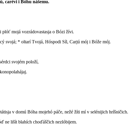
ú, carévi i Bóhu nášemu.
i plóť mojá vozrádovastasja o Bózi žívi.
encý svojá; * oltarí Tvojá, Hóspodi Síl, Carjú mój i Bóže mój.
sérdci svojém položí,
akonopolahájaj.
tátisja v domú Bóha mojehó páče, nežé žíti mí v selénijich hríšničich.
ď ne lišít blahích choďáščich nezlóbijem.