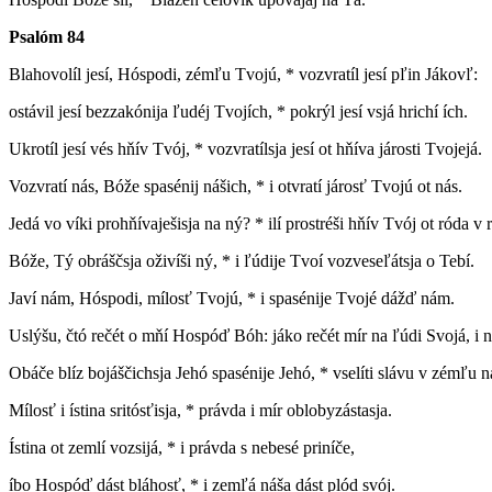
Psalóm 84
B
lahovolíl jesí, Hóspodi, zémľu Tvojú, * vozvratíl jesí pľin Jákovľ:
ostávil jesí bezzakónija ľudéj Tvojích, * pokrýl jesí vsjá hrichí ích.
Ukrotíl jesí vés hňív Tvój, * vozvratílsja jesí ot hňíva járosti Tvojejá.
Vozvratí nás, Bóže spasénij nášich, * i otvratí járosť Tvojú ot nás.
Jedá vo víki prohňívaješisja na ný? * ilí prostréši hňív Tvój ot róda v 
Bóže, Tý obráščsja oživíši ný, * i ľúdije Tvoí vozveseľátsja o Tebí.
Javí nám, Hóspodi, mílosť Tvojú, * i spasénije Tvojé dážď nám.
Uslýšu, čtó rečét o mňí Hospóď Bóh: jáko rečét mír na ľúdi Svojá, i 
Obáče blíz bojáščichsja Jehó spasénije Jehó, * vselíti slávu v zémľu n
Mílosť i ístina sritósťisja, * právda i mír oblobyzástasja.
Ístina ot zemlí vozsijá, * i právda s nebesé priníče,
íbo Hospóď dást bláhosť, * i zemľá náša dást plód svój.