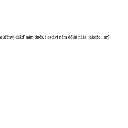
š nasúščnyj dážď nám dnés, i ostávi nám dólhi náša, jákože i mý