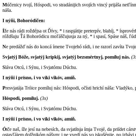
M
účenicy tvojí, Hóspodi, vo stradánijich svojích vincý prijáša netľí
náša.
I nýňi, Bohoródičen:
Í
že nás rádi roždéjsa ot Ďívy, * i raspjátije preterpív, blahíj, * ísprové
róždšuju Ťá Bohoródicu moľáščujusja za ný, * i spasí, Spáse náš, ľúd
N
e predážď nás do koncá ímene Tvojehó rádi, i ne razorí zavíta Tvoje
Svjatýj Bóže, svjatýj krípkij, svjatýj bezsmértnyj, pomíluj nás.
(3
S
láva Otcú, i Sýnu, i Svjatómu Dúchu.
I nýňi i prísno, i vo víki vikóv, amíň.
P
resvjatája Tróice pomíluj nás: Hóspodi, očísti hrichí náša: Vladýko, p
Hóspodi, pomíluj.
(3x)
S
láva Otcú, i Sýnu, i Svjatómu Dúchu.
I nýňi i prísno, i vo víki vikóv, amíň.
Ó
tče naš, íže jesí na nebesích, da svjatítsja ímja Tvojé, da priídet c
ostavľájem dolžnikóm nášym: i ne vvedí nás vo iskušénije, no izbávi 