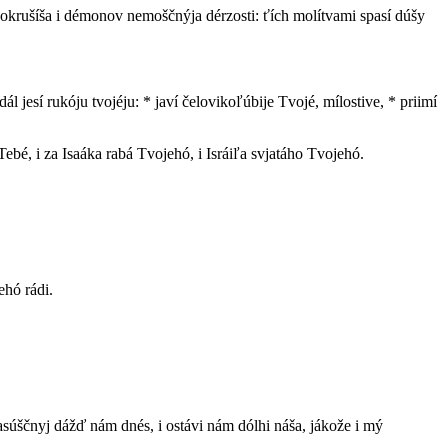
, sokrušíša i démonov nemoščnýja dérzosti: ťích molítvami spasí dúšy
zdál jesí rukóju tvojéju: * javí čelovikoľúbije Tvojé, mílostive, * priimí
ebé, i za Isaáka rabá Tvojehó, i Isráiľa svjatáho Tvojehó.
ehó rádi.
š nasúščnyj dážď nám dnés, i ostávi nám dólhi náša, jákože i mý