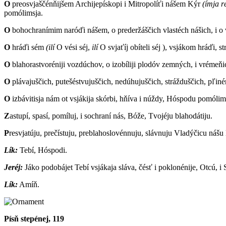
O
preosvjaščénňijšem Archijepískopi i Mitropolíťi nášem Kýr
(ímja r
pomólimsja.
O
bohochranímim naróďi nášem, o prederžáščich vlastéch nášich, i o
O
hráďi sém
(ilí
O vési séj,
ilí
O svjaťíj obíteli séj
)
, vsjákom hráďi, st
O
blahorastvoréniji vozdúchov, o izobíliji plodóv zemných, i vréme
O
plávajuščich, putešéstvujuščich, nedúhujuščich, strážduščich, pľin
O
izbávitisja nám ot vsjákija skórbi, hňíva i núždy, Hóspodu pomólim
Z
astupí, spasí, pomíluj, i sochraní nás, Bóže, Tvojéju blahodátiju.
P
resvjatúju, prečístuju, preblahoslovénnuju, slávnuju Vladýčicu nášu
Lík:
T
ebí, Hóspodi.
Jeréj:
J
áko podobájet Tebí vsjákaja sláva, čésť i poklonénije, Otcú, i 
Lík:
A
míň.
Písň stepénej, 119