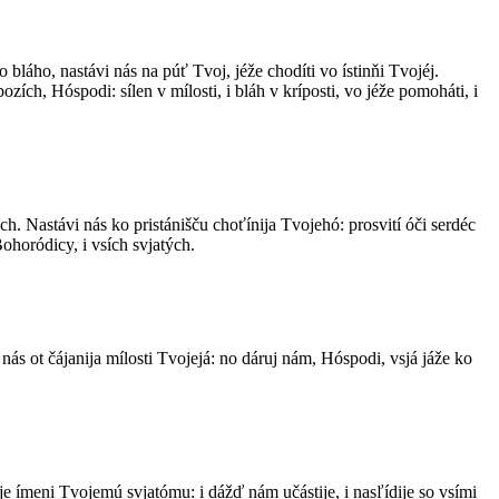
 bláho, nastávi nás na púť Tvoj, jéže chodíti vo ístinňi Tvojéj.
ozích, Hóspodi: sílen v mílosti, i bláh v kríposti, vo jéže pomoháti, i
ich. Nastávi nás ko pristánišču choťínija Tvojehó: prosvití óči serdéc
ohoródicy, i vsích svjatých.
ás ot čájanija mílosti Tvojejá: no dáruj nám, Hóspodi, vsjá jáže ko
je ímeni Tvojemú svjatómu: i dážď nám učástije, i nasľídije so vsími