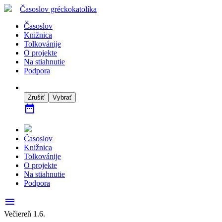
Časoslov
gréckokatolíka
Časoslov
Knižnica
Tolkovánije
O projekte
Na stiahnutie
Podpora
Zrušiť
Vybrať
date_range
Časoslov
Knižnica
Tolkovánije
O projekte
Na stiahnutie
Podpora
menu
Večiereň 1.6.