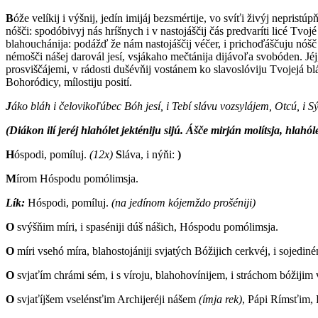
B
óže velíkij i výšnij, jedín imijáj bezsmértije, vo svíťi živýj nepris
nóšči: spodóbivyj nás hríšnych i v nastojáščij čás predvaríti licé Tvoj
blahouchánija: podážď že nám nastojáščij véčer, i prichoďáščuju nóšč 
némošči nášej darovál jesí, vsjákaho mečtánija dijávoľa svobóden. Jé
prosviščájemi, v rádosti dušévňij vostánem ko slavoslóviju Tvojejá blá
Bohoródicy, mílostiju posití.
J
áko bláh i čelovikoľúbec Bóh jesí, i Tebí slávu vozsylájem, Otcú, i Sý
(Diákon ilí jeréj hlahólet jekténiju sijú. Ášče mirján molítsja, hlahó
H
óspodi, pomíluj.
(12x)
S
láva, i nýňi:
)
M
írom Hóspodu pomólimsja.
Lík:
H
óspodi, pomíluj.
(na jedínom kójemždo prošéniji)
O
svýšňim míri, i spaséniji dúš nášich, Hóspodu pomólimsja.
O
míri vsehó míra, blahostojániji svjatých Bóžijich cerkvéj, i sojedin
O
svjaťím chrámi sém, i s víroju, blahohovínijem, i stráchom bóžiji
O
svjaťíjšem vselénsťim Archijeréji nášem
(ímja rek)
, Pápi Rímsťim,