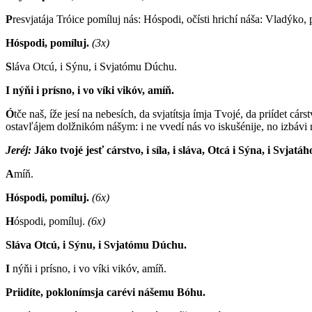
P
resvjatája Tróice pomíluj nás: Hóspodi, očísti hrichí náša: Vladýko, p
Hóspodi, pomíluj.
(3x)
S
láva Otcú, i Sýnu, i Svjatómu Dúchu.
I nýňi i prísno, i vo víki vikóv, amíň.
Ó
tče naš, íže jesí na nebesích, da svjatítsja ímja Tvojé, da priídet c
ostavľájem dolžnikóm nášym: i ne vvedí nás vo iskušénije, no izbávi 
Jeréj:
J
áko tvojé jesť cárstvo, i síla, i sláva, Otcá i Sýna, i Svjatá
A
míň.
Hóspodi, pomíluj.
(6x)
H
óspodi, pomíluj.
(6x)
Sláva Otcú, i Sýnu, i Svjatómu Dúchu.
I
nýňi i prísno, i vo víki vikóv, amíň.
Priidíte, poklonímsja carévi nášemu Bóhu.