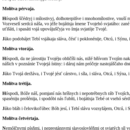
Molítva pérvaja.
H
óspodi ščédryj i mílostivyj, dolhoterpilíve i mnohomílostive, vnuší 
Vozveselí serdcá náša, vo jéže bojátisja ímene Tvojehó svjatáho: zané vé
uťišáti, i spasáti vsjá upovájuščyja vo ímja svjatóje Tvojé.
J
áko podobájet Tebí vsjákaja sláva, čésť i poklonénije, Otcú, i Sýnu, 
Molítva vtorája.
H
óspodi, da ne járostiju Tvojéju obličíši nás, nižé hňívom Tvojím naká
nášich v poznánie Tvojejá ístiny: i dáruj nám próčeje nastojáščaho dné
J
áko Tvojá deržáva, i Tvojé jésť cárstvo, i síla, i sláva, Otcá, i Sýna, 
Molítva trétija.
H
óspodi, Bóže náš, pomjaní nás hríšnych i nepotrébnych ráb Tvojích, 
spaséniju prošénija, i spodóbi nás ľubíti, i bojátisja Tebé ot vsehó sér
J
áko bláh i čelovikoľúbec Bóh jesí, i Tebí slávu vozsylájem, Otcú, i S
Molítva četvértaja.
N
emólčnymi písňmi, i neprestánnymi slavoslovléňmi ot svjatých síl vo