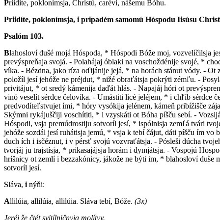
P
riidíte, poklonímsja, Christú, carévi, nášemu Bóhu.
Priidíte, poklonímsja, i pripadém samomú Hóspodu Iisúsu Christ
Psalóm 103.
B
lahosloví dušé mojá Hóspoda, * Hóspodi Bóže moj, vozvelíčilsja jesí z
prevýspreňaja svojá. - Polahájaj óblaki na voschoždénije svojé, * choď
víka. - Bézdna, jako ríza oďijánije jejá, * na horách stánut vódy. - Ot
položíl jesí jehóže ne préjdut, * nižé obraťátsja pokrýti zémľu. - Posyl
privitájut, * ot sredý kámenija daďát hlás. - Napajáj hóri ot prevýspren
vinó veselít sérdce čelovíka. - Umástiti licé jeléjem, * i chľíb sérdce č
predvodíteľstvujet ími, * hóry vysókija jelénem, kámeň pribížišče zájac
Skýmni rykájuščiji voschítiti, * i vzyskáti ot Bóha píšču sebí. - Vozsijá
Hóspodi, vsja premúdrostiju sotvoríl jesí, * ispólnisja zemľá tvári tvoje
jehóže sozdál jesí ruhátisja jemú, * vsja k tebí čájut, dáti píšču ím vo
duch ích i isčéznut, i v pérsť svojú vozvraťátsja. - Pósleši dúcha tvoj
tvorjáj ju trajstísja, * prikasajájsja horám i dymjátsja. - Vospojú H
hríšnicy ot zemlí i bezzakónicy, jákože ne býti im, * blahosloví duše 
sotvoríl jesí.
S
láva,
i
nýňi:
A
llilúia, allilúia, allilúia. Sláva tebí, Bóže.
(3x)
Jeréj že čtét svitílničnyja molítvy.