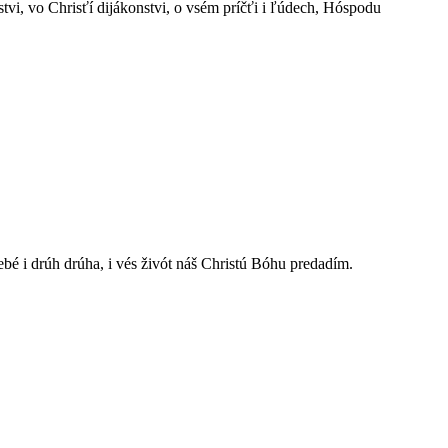
stvi, vo Chrisťí dijákonstvi, o vsém príčťi i ľúdech, Hóspodu
ebé i drúh drúha, i vés živót náš Christú Bóhu predadím.