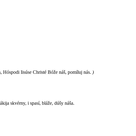
h, Hóspodi Iisúse Christé Bóže náš, pomíluj nás.
)
jákija skvérny, i spasí, bláže, dúšy náša.