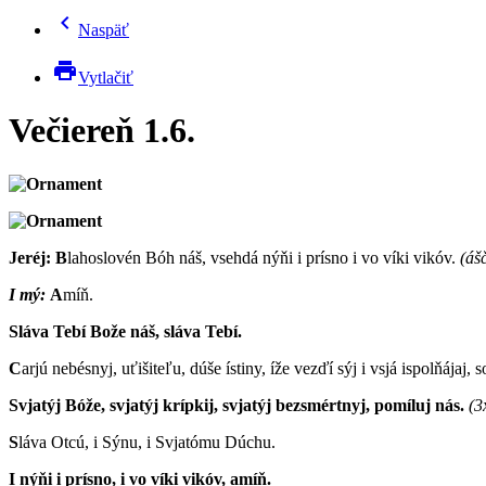
chevron_left
Naspäť
print
Vytlačiť
Večiereň 1.6.
Jeréj:
B
lahoslovén Bóh náš, vsehdá nýňi i prísno i vo víki vikóv.
(áš
I mý:
A
míň.
Sláva Tebí Bože náš, sláva Tebí.
C
arjú nebésnyj, uťišiteľu, dúše ístiny, íže vezďí sýj i vsjá ispolňájaj, s
Svjatýj Bóže, svjatýj krípkij, svjatýj bezsmértnyj, pomíluj nás.
(3
S
láva Otcú, i Sýnu, i Svjatómu Dúchu.
I nýňi i prísno, i vo víki vikóv, amíň.