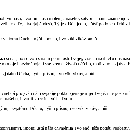
molítvu nášu, i vonmí hlásu molénija nášeho, sotvorí s námi známenije vo
lij jesí Tý, i tvorjáj čudesá, Tý jesí Bóh jedín, i ňísť podóben Tebí v b
i svjatómu Dúchu, nýňi i prísno, i vo víki vikóv, amíň.
žeši nás, no sotvorí s námi po mílosti Tvojéj, vračú i iscilíteľu dúš náš
 mírnoje i bezhríšnoje, i vsé vrémja životá nášeho, molítvami svjatýja B
i svjatáho Dúcha, nýňi i prísno, i vo víki vikóv, amíň.
vnehdá prizyváti nám svjatóje poklaňájemoje ímja Tvojé, i ne posramí n
dca nášeho, i tvoríti vo vsích vóľu Tvojú.
ýnu, i svjatómu Dúchu, nýňi i prísno, i vo víki vikóv, amíň.
spivájemyj, ispólni ustá náša chvalénija Tvojehó, jéže podáti velíčestvi