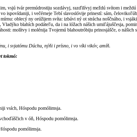
túpňim, vsjú tvár premúdrostiju sozdávyj, razďilívyj meždú svítom i mežd
é vo ispovídaniji, i večérneje Tebí slavoslóvije prinestí: sám, čelovikoľú
mírnu: oblecý ny orúžijem svíta: izbávi ný ot strácha noščnáho, i vsják
j, Vladýko blahích podáteľu, da i na lóžach nášich umiľájuščesja, pom
hosti: molítvy i molénija Tvojemú blahoutróbiju prinosjášče, o nášich so
nu, i svjatómu Dúchu, nýňi i prísno, i vo víki vikóv, amíň.
let tokmó:
éniji vsích, Hóspodu pomólimsja.
m vchoďáščich v óň, Hóspodu pomólimsja.
 Hóspodu pomólimsja.