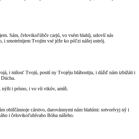
ájem. Sám, čelovikoľúbče carjú, vo vsém blahíj, udovlí nás
o, i smotrénijem Tvojím vsé jéže ko póľzi nášej ustrój.
já, i mílosť Tvojú, posití ny Tvojéju bláhostiju, i dážď nám izbižáti i
ó Dúcha.
ýňi i prísno, i vo víi vikóv, amíň.
 nám obiščánnoje cárstvo, darovánnymi nám blahími: sotvorívyj ný i
laháho i čelovikoľubívaho Bóha nášeho.