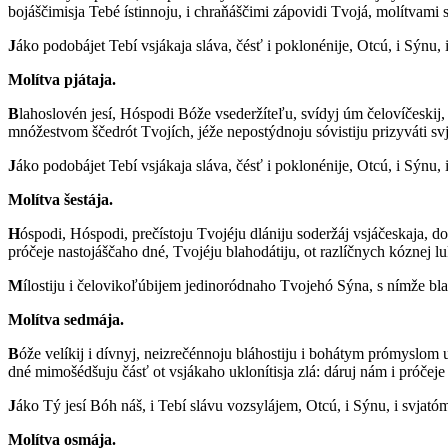
bojáščimisja Tebé ístinnoju, i chraňáščimi zápovidi Tvojá, molítvami 
J
áko podobájet Tebí vsjákaja sláva, čésť i poklonénije, Otcú, i Sýnu,
Molítva pjátaja.
B
lahoslovén jesí, Hóspodi Bóže vsederžíteľu, svídyj úm čelovíčeskij,
mnóžestvom ščedrót Tvojích, jéže nepostýdnoju sóvistiju prizyváti svja
J
áko podobájet Tebí vsjákaja sláva, čésť i poklonénije, Otcú, i Sýnu, 
Molítva šestája.
H
óspodi, Hóspodi, prečístoju Tvojéju dlániju soderžáj vsjáčeskaja, dol
próčeje nastojáščaho dné, Tvojéju blahodátiju, ot razlíčnych kóznej 
M
ílostiju i čelovikoľúbijem jedinoródnaho Tvojehó Sýna, s nímže bla
Molítva sedmája.
B
óže velíkij i dívnyj, neizrečénnoju bláhostiju i bohátym prómyslom 
dné mimošédšuju čásť ot vsjákaho uklonítisja zlá: dáruj nám i próčeje
J
áko Tý jesí Bóh náš, i Tebí slávu vozsylájem, Otcú, i Sýnu, i svjatóm
Molítva osmája.