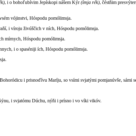
ék)
, i o bohoľubívim Jepískopi nášem Kýr
(ímja rék)
, čéstňim presvýter
 vsém vójinstvi, Hóspodu pomólimsja.
raňí, i víroju živúščich v ních, Hóspodu pomólimsja.
ňich mírnych, Hóspodu pomólimsja.
énnych, i o spaséniji ích, Hóspodu pomólimsja.
sja.
 Bohoródicu i prisnoďívu Maríju, so vsími svjatými pomjanúvše, sámi s
Sýnu, i svjatómu Dúchu, nýňi i prísno i vo víki vikóv.