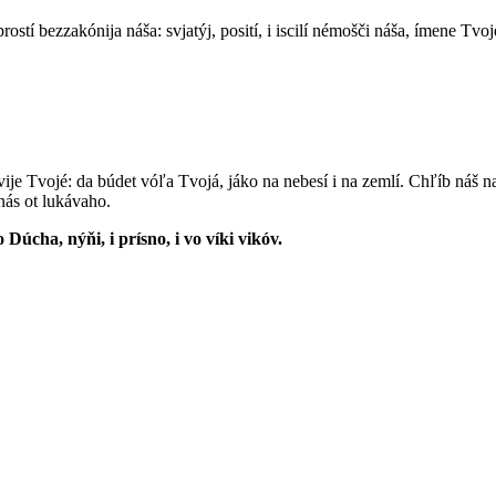
rostí bezzakónija náša: svjatýj, posití, i iscilí némošči náša, ímene Tvoj
árstvije Tvojé: da búdet vóľa Tvojá, jáko na nebesí i na zemlí. Chľíb ná
nás ot lukávaho.
ho Dúcha, nýňi, i prísno, i vo víki vikóv.