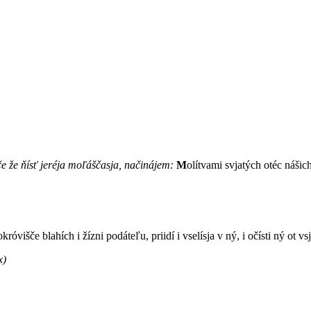
če že ňísť jeréja moľáščasja, načinájem:
M
olítvami svjatých otéc nášic
okróvišče blahích i žízni podáteľu, priidí i vselísja v ný, i očísti ný ot vs
x)