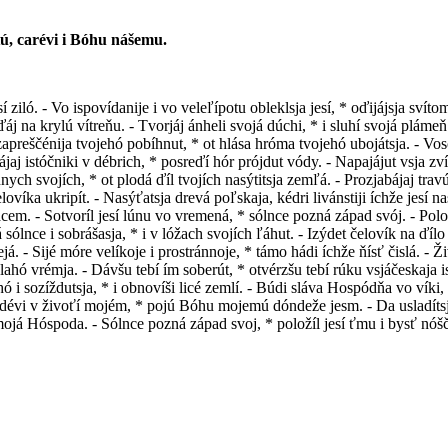
ú, carévi i Bóhu nášemu.
iló. - Vo ispovídanije i vo veleľípotu obleklsja jesí, * oďijájsja svíto
áj na krylú vítreňu. - Tvorjáj ánheli svojá dúchi, * i sluhí svojá pláme
 zapreščénija tvojehó pobíhnut, * ot hlása hróma tvojehó ubojátsja. - Vos
ájaj istóčniki v débrich, * posreďí hór prójdut vódy. - Napajájut vsja zv
nych svojích, * ot plodá ďíl tvojích nasýtitsja zemľá. - Prozjabájaj trav
elovíka ukripít. - Nasýťatsja drevá poľskaja, kédri livánstiji íchže jesí n
em. - Sotvoríl jesí lúnu vo vremená, * sólnce pozná západ svój. - Položíl
 sólnce i sobrášasja, * i v lóžach svojích ľáhut. - Izýdet čelovík na ďílo 
já. - Sijé móre velíkoje i prostránnoje, * támo hádi íchže ňísť čislá. - Ž
 blahó vrémja. - Dávšu tebí ím soberút, * otvérzšu tebí rúku vsjáčeskaja i
ehó i sozíždutsja, * i obnovíši licé zemlí. - Búdi sláva Hospódňa vo víki,
ospodévi v živoťí mojém, * pojú Bóhu mojemú dóndeže jesm. - Da usladít
mojá Hóspoda. - Sólnce pozná západ svoj, * položíl jesí ťmu i bysť nóšč