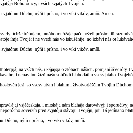
svjatýja Bohoródicy, i vsích svjatých Tvojích.
 i svjatómu Dúchu, nýňi i prísno, i vo víki vikóv, amíň. Amen.
 svídyj íchže trébujem, mnóho mnóžaje páče néželi prósim, ilí razumiv
tóje ímja Tvojé: i ne vvedí nás vo iskušénije, no izbávi nás ot lukávah
i svjatómu Dúchu, nýňi i prísno, i vo víki vikóv, amíň.
hoterpjáj na vsích nás, i kájajsja o zlóbach nášich, pomjaní ščedróty Tvo
lukávaho, i nenavítnu žízň nášu sobľudí blahodátiju vsesvjatáho Tvojeh
hoslovén jesí, so vsesvjatým i blahím i životvorjáščim Tvojím Dúchom, n
upravľájaj vsjáčeskaja, i mirskája nám blahája darovávyj: i sporučívyj
 neporóčno soveršíti pred svjatóju slávoju Tvojéju, píti Ťá jedínaho b
u Dúchu, nýňi i prísno, i vo víki vikóv, amíň.