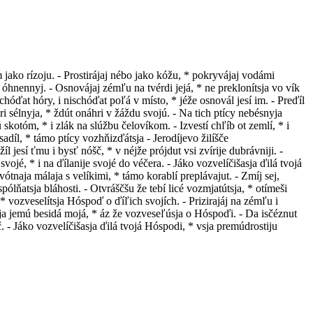
m jako rízoju. - Prostirájaj nébo jako kóžu, * pokryvájaj vodámi
ň óhnennyj. - Osnovájaj zémľu na tvérdi jejá, * ne preklonítsja vo vík
chóďat hóry, i nischóďat poľá v místo, * jéže osnovál jesí im. - Preďíl
íri sélnyja, * ždút onáhri v žáždu svojú. - Na tich ptícy nebésnyja
ú skotóm, * i zlák na slúžbu čelovíkom. - Izvestí chľíb ot zemlí, * i
asadíl, * támo ptícy vozhňizďátsja - Jerodíjevo žilíšče
 jesí ťmu i bysť nóšč, * v néjže prójdut vsi zvírije dubrávniji. -
svojé, * i na ďílanije svojé do véčera. - Jáko vozvelíčišasja ďilá tvojá
ivótnaja málaja s velíkimi, * támo korablí preplávajut. - Zmíj sej,
spólňatsja bláhosti. - Otvráščšu že tebí licé vozmjatútsja, * otímeši
 * vozveselítsja Hóspoď o ďíľich svojích. - Prizirajáj na zémľu i
sja jemú besidá mojá, * áz že vozveseľúsja o Hóspoďi. - Da isčéznut
. - Jáko vozvelíčišasja ďilá tvojá Hóspodi, * vsja premúdrostiju