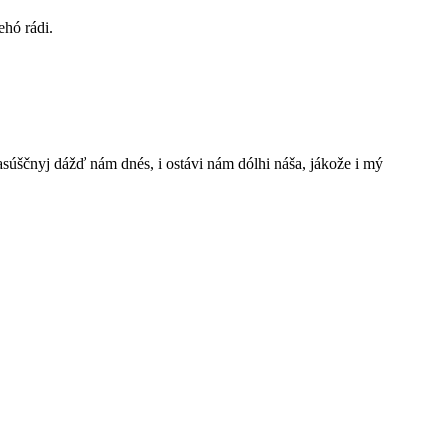
ehó rádi.
š nasúščnyj dážď nám dnés, i ostávi nám dólhi náša, jákože i mý