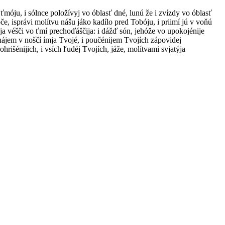
ú ťmóju, i sólnce položívyj vo óblasť dné, lunú že i zvízdy vo óblasť
bče, isprávi molítvu nášu jáko kadílo pred Tobóju, i priimí jú v voňú
ija véšči vo ťmí prechoďáščija: i dážď són, jehóže vo upokojénije
inájem v noščí ímja Tvojé, i poučénijem Tvojích zápovidej
hrišénijich, i vsích ľudéj Tvojích, jáže, molítvami svjatýja