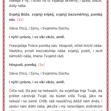
vselísja v ný, i očísti ný ot vsjákija skvérny, i spasí, bláže,
dúšy náša.
Svjatýj Bóže, svjatýj krípkij, svjatýj bezsmértnyj, pomíluj
nás.
(3x)
S
láva Otcú, i Sýnu, i Svjatómu Dúchu.
I nýňi i prísno, i vo víki vikóv, amíň.
P
resvjatája Tróice pomíluj nás: Hóspodi, očísti hrichí náša:
Vladýko, prostí bezzakónija náša: svjatýj, posití, i iscilí
némošči náša, ímene Tvojehó rádi.
Hóspodi, pomíluj.
(3x)
S
láva Otcú, i Sýnu, i Svjatómu Dúchu.
I nýňi i prísno, i vo víki vikóv, amíň.
Ó
tče naš, íže jesí na nebesích, da svjatítsja ímja Tvojé, da
priídet cárstvije Tvojé: da búdet vóľa Tvojá, jáko na
nebesí i na zemlí. Chľíb náš nasúščnyj dážď nám dnés, i
ostávi nám dólhi náša, jákože i mý ostavľájem dolžnikóm