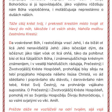
Bohoródicu si jú ispovídajušče, jáko vojístinu róždšuju
nám Bóha voploščénna, i moľáščujusja neprestánno o
dušách nášich.
Táže cilúj krést tvój, i prekrestí krestóm místo tvojé ot
hlavý do nóh, tákožde i ot vsích strán, hlahóľa molítvu
čestnómu Krestú:
D
a voskrésnet Bóh, i rastočátsja vrazí Jehó, i da bižát ot
licá Jehó nenavíďaščiji Jehó: Jáko isčezájet dým, da
isčéznut: jáko tájet vósk ot licá ohňá, táko da pohíbnut
bísi ot licá ľúbjaščich Bóha, i známenujuščichsja kréstnym
známenijem, i v veséliji hlahóľuščich: rádujsja, Prečestnýj i
Životvorjáščij Kréste Hospódeň, prohoňájaj bísy síloju na
tebí propjátaho Hóspoda nášeho Iisúsa Christá, vo ád
sšédšaho i poprávšaho sílu diávoľu, i darovávšaho nám
tebé, Krést Svój Čestnýj, na prohnánije vsjákaho
supostáta. O Prečestnýj i Životvorjáščij Kréste Hospódeň,
pomoháj mí so Svjatóju Hospožéju Ďívoju Bohoródiceju, i
so vsími svjatými vo víki. Amíň.
Préžde dáže ne vozľážeši na odrí tvojém, sijá vsjá