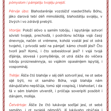
pómyslom i pámjatiju tvojéju prejdí.
Pérvije úbo:
Blahodarénije vozdážď vsederžíteľu Bóhu,
jáko darová tebí déň mimošédšij, blahodátiju svojéju, v
živých i vo zdráviji prebýti.
Vtoróje:
Položí slóvo s samím tobóju, i ispytánije sotvorí
sóvisti tvojejá, prechoďá, i podróbnu isčitája vsjá časý
dnevnyja, načén ot vrémene, kohdá vostál jesí ot odrá
tvojehó, i privoďá sebí na pámjať: kámo chodíl jési? Čto
tvoríl jesí? Komú, i čto sobesídoval jesí? I vsjá tvojá
ďijánija, slovesá i pomyšlénija, ot utrá dáže do véčera
tobóju proiznesénnyja, so vsjákim opasénijem ispytáj, i
vospomináj.
Trétije:
Ášče čtó blahóje v séj déň sotvoríl jesí, ne ot sebe
sijé býti, no ot samáho Bóha, vsjá blahája nám
dárujuščaho nepščúja, tomú sijé vospisúj, i blahodarí, i da
ťá v sém blahóm utverdít, i próčaja soveripíti posóbit i
dárujem, molísja.
Četvértoje:
Ášče že čtó lukávoje soďíjal jesí, ot sebé
samáho, i ot svojejá némošči, ilí lukávaho obýčaja i