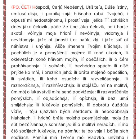
(PO, ČET)
H
óspodi, Carjú Nebésnyj, Uťíšiteľu, Dúše ístiny,
umilosérdisja, i pomíluj mjá hríšnaho rabá Tvojehó, i
otpustí mi nedostójnomu, i prostí vsja, jelika Tí sohriších
dnés jáko čelovík, páče že i ne jáko čelovík, no i horíje
skotá: vóľnyja moja hrichí i nevóľnyja, vídomyja i
nevídomyja, jáže ot júnosti i ot naúki zlý, i jáže súť ot
náhľstva i unýnija. Ášče ímenem Tvojím kľáchsja, ilí
pochúlich je v pomyšléniji mojém: ilí kohó ukorích, ilí
oklevetách kohó hňívom mojím, ilí opečálich, ilí o čém
prohňívachsja: ilí solhách, ilí bezhódno spách: ilí níšč
prijíde ko mňí, i prezrích jehó: ilí bráta mojehó opečálich,
ilí svádich, ilí kohó osudích: ilí razveličáchsja, ilí
razhorďíchsja, ilí razhňívachsja: ilí stojášču mí na molítvi,
úm mój o lukávstviji míra sehó podvížesja: ilí razvraščénije
pomýslich, ilí objadóchsja, ilí opíchsja, ilí bez umá
smijáchsja: ilí lukávoje pomýslich, ilí dobrótu čuždúju
víďiv, i tóju ujázvlen bých sérdcem: ilí nepodóbnaja
hlahólach, ilí hrichú bráta mojehó posmijáchsja, moja že
súť bezčíslennaja sohrišénija: ilí o molítvi neradích, ilí íno
čtó soďíjach lukávoje, ne pómňu: ta bo vsja i bóľša sích
soďíjach. Pomíluj mjá Tvórče mój Vladýko, unýlaho i