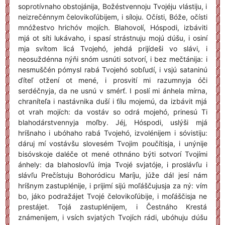
soprotívnaho obstojánija, Božéstvennoju Tvojéju vlástiju, i
neizrečénnym čelovikoľúbijem, i síloju. Očísti, Bóže, očísti
mnóžestvo hrichóv mojích. Blahovolí, Hóspodi, izbáviti
mjá ot síti lukávaho, i spasí strástnuju mojú dúšu, i osiní
mja svítom licá Tvojehó, jehdá prijídeši vo slávi, i
neosuždénna nýňi snóm usnúti sotvorí, i bez mečtánija: i
nesmuščén pómysl rabá Tvojehó sobľudí, i vsjú sataninú
ďíteľ otžení ot mené, i prosvití mi razumnyja óči
serdéčnyja, da ne usnú v smérť. I poslí mi ánhela mírna,
chraníteľa i nastávnika duší i ťílu mojemú, da izbávit mjá
ot vrah mojích: da vostáv so odrá mojehó, prinesú Ti
blahodárstvennyja moľby. Jéj, Hóspodi, uslýši mjá
hríšnaho i ubóhaho rabá Tvojehó, izvolénijem i sóvistiju:
dáruj mí vostávšu slovesém Tvojim poučítisja, i unýnije
bisóvskoje daléče ot mené othnáno býti sotvorí Tvojími
ánhely: da blahoslovľú ímja Tvojé svjatóje, i proslávľu i
slávľu Prečístuju Bohoródicu Maríju, júže dál jesí nám
hríšnym zastuplénije, i prijimí sijú moľáščujusja za ný: vím
bo, jáko podražájet Tvojé čelovikoľúbije, i moľáščisja ne
prestájet. Tojá zastuplénijem, i Čestnáho Krestá
známenijem, i vsích svjatých Tvojích rádi, ubóhuju dúšu