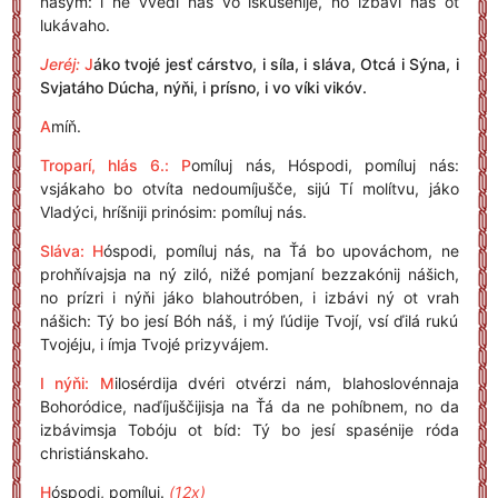
nášym: i ne vvedí nás vo iskušénije, no izbávi nás ot
lukávaho.
Jeréj:
J
áko tvojé jesť cárstvo, i síla, i sláva, Otcá i Sýna, i
Svjatáho Dúcha, nýňi, i prísno, i vo víki vikóv.
A
míň.
Troparí, hlás 6.:
P
omíluj nás, Hóspodi, pomíluj nás:
vsjákaho bo otvíta nedoumíjušče, sijú Tí molítvu, jáko
Vladýci, hríšniji prinósim: pomíluj nás.
Sláva: H
óspodi, pomíluj nás, na Ťá bo upováchom, ne
prohňívajsja na ný ziló, nižé pomjaní bezzakónij nášich,
no prízri i nýňi jáko blahoutróben, i izbávi ný ot vrah
nášich: Tý bo jesí Bóh náš, i mý ľúdije Tvojí, vsí ďilá rukú
Tvojéju, i ímja Tvojé prizyvájem.
I nýňi: M
ilosérdija dvéri otvérzi nám, blahoslovénnaja
Bohoródice, naďíjuščijisja na Ťá da ne pohíbnem, no da
izbávimsja Tobóju ot bíd: Tý bo jesí spasénije róda
christiánskaho.
H
óspodi, pomíluj.
(12x)