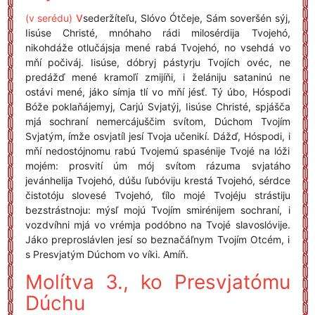
(v serédu)
V
sederžíteľu, Slóvo Ótčeje, Sám soveršén sýj,
Iisúse Christé, mnóhaho rádi milosérdija Tvojehó,
nikohdáže otlučájsja mené rabá Tvojehó, no vsehdá vo
mňí počiváj. Iisúse, dóbryj pástyrju Tvojích ovéc, ne
predážď mené kramoľí zmijíňi, i želániju sataninú ne
ostávi mené, jáko símja tlí vo mňí jésť. Tý úbo, Hóspodi
Bóže poklaňájemyj, Carjú Svjatýj, Iisúse Christé, spjášča
mjá sochraní nemercájuščim svítom, Dúchom Tvojím
Svjatým, ímže osvjatíl jesí Tvoja učenikí. Dážď, Hóspodi, i
mňí nedostójnomu rabú Tvojemú spasénije Tvojé na lóži
mojém: prosvití úm mój svítom rázuma svjatáho
jevánhelija Tvojehó, dúšu ľubóviju krestá Tvojehó, sérdce
čistotóju slovesé Tvojehó, ťílo mojé Tvojéju strástiju
bezstrástnoju: mýsľ mojú Tvojím smirénijem sochraní, i
vozdvíhni mjá vo vrémja podóbno na Tvojé slavoslóvije.
Jáko preproslávlen jesí so beznačáľnym Tvojím Otcém, i
s Presvjatým Dúchom vo víki. Amíň.
Molítva 3., ko Presvjatómu
Dúchu