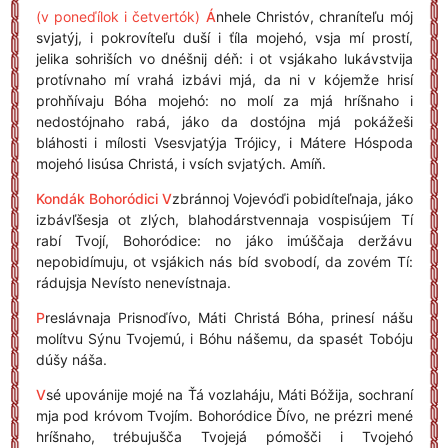
(v poneďílok i četvertók)
Á
nhele Christóv, chraníteľu mój
svjatýj, i pokrovíteľu duší i ťíla mojehó, vsja mí prostí,
jelika sohriších vo dnéšnij déň: i ot vsjákaho lukávstvija
protívnaho mí vrahá izbávi mjá, da ni v kójemže hrisí
prohňívaju Bóha mojehó: no molí za mjá hríšnaho i
nedostójnaho rabá, jáko da dostójna mjá pokážeši
bláhosti i mílosti Vsesvjatýja Trójicy, i Mátere Hóspoda
mojehó Iisúsa Christá, i vsích svjatých. Amíň.
Kondák Bohoródici
V
zbránnoj Vojevóďi pobidíteľnaja, jáko
izbávľšesja ot zlých, blahodárstvennaja vospisújem Tí
rabí Tvojí, Bohoródice: no jáko imúščaja deržávu
nepobidímuju, ot vsjákich nás bíd svobodí, da zovém Tí:
rádujsja Nevísto nenevístnaja.
P
reslávnaja Prisnoďívo, Máti Christá Bóha, prinesí nášu
molítvu Sýnu Tvojemú, i Bóhu nášemu, da spasét Tobóju
dúšy náša.
V
sé upovánije mojé na Ťá vozlaháju, Máti Bóžija, sochraní
mja pod króvom Tvojím. Bohoródice Ďívo, ne prézri mené
hríšnaho, trébujušča Tvojejá pómošči i Tvojehó