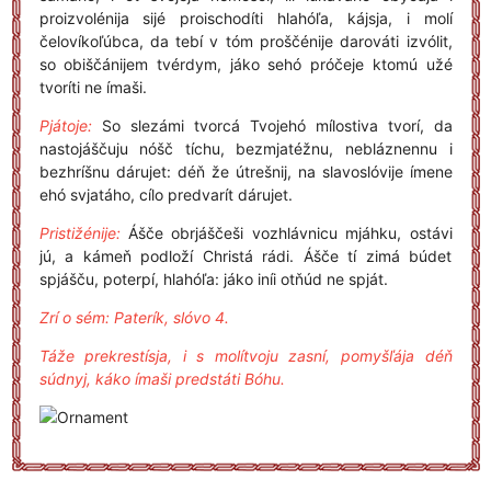
proizvolénija sijé proischodíti hlahóľa, kájsja, i molí
čelovíkoľúbca, da tebí v tóm proščénije darováti izvólit,
so obiščánijem tvérdym, jáko sehó próčeje ktomú užé
tvoríti ne ímaši.
Pjátoje:
So slezámi tvorcá Tvojehó mílostiva tvorí, da
nastojáščuju nóšč tíchu, bezmjatéžnu, nebláznennu i
bezhríšnu dárujet: déň že útrešnij, na slavoslóvije ímene
ehó svjatáho, cílo predvarít dárujet.
Pristižénije:
Ášče obrjáščeši vozhlávnicu mjáhku, ostávi
jú, a kámeň podloží Christá rádi. Ášče tí zimá búdet
spjášču, poterpí, hlahóľa: jáko iníi otňúd ne spját.
Zrí o sém: Paterík, slóvo 4.
Táže prekrestísja, i s molítvoju zasní, pomyšľája déň
súdnyj, káko ímaši predstáti Bóhu.