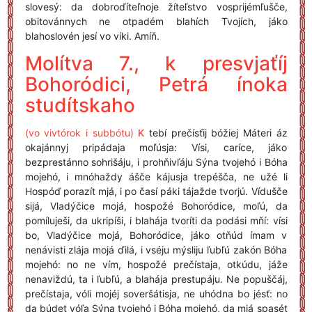
slovesý: da dobroďíteľnoje žíteľstvo vosprijémľušče,
obitovánnych ne otpadém blahích Tvojích, jáko
blahoslovén jesí vo víki. Amíň.
Molítva 7., k presvjaťíj
Bohoródici, Petrá ínoka
studítskaho
(vo vivtórok i subbótu)
K
tebí prečísťij bóžiej Máteri áz
okajánnyj pripádaja moľúsja: Vísi, caríce, jáko
bezprestánno sohrišáju, i prohňivľáju Sýna tvojehó i Bóha
mojehó, i mnóhaždy ášče kájusja trepéšča, ne užé li
Hospóď porazít mjá, i po časí páki tájažde tvorjú. Vídušče
sijá, Vladýčice mojá, hospožé Bohoródice, moľú, da
pomíluješi, da ukripíši, i blahája tvoríti da podási mňí: vísi
bo, Vladýčice mojá, Bohoródice, jáko otňúd ímam v
nenávisti zlája mojá ďilá, i vséju mýsliju ľubľú zakón Bóha
mojehó: no ne vím, hospožé prečístaja, otkúdu, jáže
nenaviždú, ta i ľubľú, a blahája prestupáju. Ne popuščáj,
prečístaja, vóli mojéj soveršátisja, ne uhódna bo jésť: no
da búdet vóľa Sýna tvojehó i Bóha mojehó, da mjá spasét