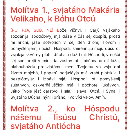
Molítva 1., svjatáho Makária
Velíkaho, k Bóhu Otcú
(PO, PJÁ, SUB, NE)
B
óže víčnyj, i Carjú vsjákaho
sozdánija, spodóbivyj mjá dáže v čás séj dospíti, prostí
mi hrichí, jáže sotvorích v séj déň ďílom, slóvom i
pomyšlénijem, i očísti, Hóspodi, smirénnuju mojú dúšu ot
vsjákija skvérny plóti i dúcha, i dážď mí, Hóspodi, v noščí
séj són prejti v míri: da vostáv ot smirénnaho mí lóža,
blahouhoždu presvjatómu ímeni Tvojemú vo vsja dni
životá mojehó, i poperú borjúščyja mjá vrahí plotskija i
bezplótnyja: i izbávi mjá, Hóspodi, ot pomyšlénij
sújetnych, oskverňájuščich mjá, i póchotej lukávych.
Jáko Tvojé jésť cárstvo, i síla, i sláva, Otcá, i Sýna, i
Svjatáho Dúcha, nýňi i prísno, i vo víki vikóv. Amíň.
Molítva 2., ko Hóspodu
nášemu Iisúsu Christú,
svjatáho Antiócha