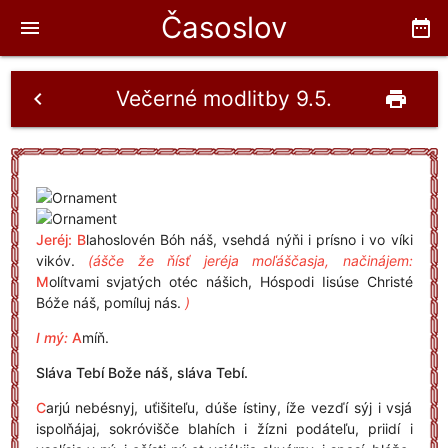
Časoslov
menu
date_range
Večerné modlitby 9.5.
chevron_left
print
Jeréj: B
lahoslovén Bóh náš, vsehdá nýňi i prísno i vo víki
vikóv.
(ášče že ňísť jeréja moľáščasja, načinájem:
M
olítvami svjatých otéc nášich, Hóspodi Iisúse Christé
Bóže náš, pomíluj nás.
)
I mý:
A
míň.
Sláva Tebí Bože náš, sláva Tebí.
C
arjú nebésnyj, uťišiteľu, dúše ístiny, íže vezďí sýj i vsjá
ispolňájaj, sokróvišče blahích i žízni podáteľu, priidí i