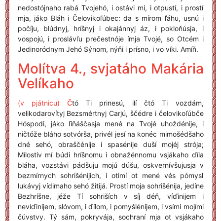
nedostójnaho rabá Tvojehó, i ostávi mí, i otpustí, i prostí
mja, jáko Bláh i Čelovikoľúbec: da s mírom ľáhu, usnú i
počíju, blúdnyj, hríšnyj i okajánnyj áz, i pokloňúsja, i
vospojú, i proslávľu prečestnóje ímja Tvojé, so Otcém i
Jedinoródnym Jehó Sýnom, nýňi i prísno, i vo víki. Amíň.
Molítva 4., svjatáho Makária
Velíkaho
(v pjátnicu)
Č
tó Ti prinesú, ilí čtó Ti vozdám,
velikodarovítyj Bezsmértnyj Carjú, ščédre i čelovikoľúbče
Hóspodi, jáko ľiňáščasja mené na Tvojé uhoždénije, i
ničtóže bláho sotvórša, privél jesí na konéc mimošédšaho
dné sehó, obraščénije i spasénije duší mojéj strója;
Mílostiv mí búdi hríšnomu i obnažénnomu vsjákaho ďíla
bláha, vozstávi pádšuju mojú dúšu, oskvernívšujusja v
bezmírnych sohrišénijich, i otimí ot mené vés pómysl
lukávyj vídimaho sehó žitijá. Prostí moja sohrišénija, jedíne
Bezhríšne, jéže Tí sohriších v síj déň, víďinijem i
nevíďinijem, slóvom, i ďílom, i pomyšlénijem, i vsími mojími
čúvstvy. Tý sám, pokryvája, sochraní mja ot vsjákaho