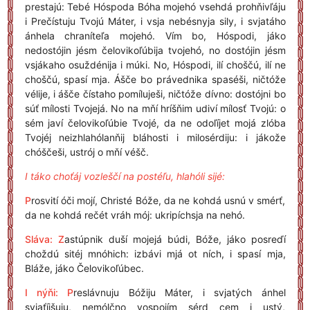
prestajú: Tebé Hóspoda Bóha mojehó vsehdá prohňivľáju
i Prečístuju Tvojú Máter, i vsja nebésnyja sily, i svjatáho
ánhela chraníteľa mojehó. Vím bo, Hóspodi, jáko
nedostójin jésm čelovikoľúbija tvojehó, no dostójin jésm
vsjákaho osuždénija i múki. No, Hóspodi, ilí choščú, ilí ne
choščú, spasí mja. Ášče bo právednika spaséši, ničtóže
vélije, i ášče čístaho pomíluješi, ničtóže dívno: dostójni bo
súť mílosti Tvojejá. No na mňí hríšňim udiví mílosť Tvojú: o
sém javí čelovikoľúbie Tvojé, da ne odoľíjet mojá zlóba
Tvojéj neizhlahólanňij bláhosti i milosérdiju: i jákože
chóščeši, ustrój o mňí véšč.
I táko choťáj vozleščí na postéľu, hlahóli sijé:
P
rosvití óči mojí, Christé Bóže, da ne kohdá usnú v smérť,
da ne kohdá rečét vráh mój: ukripíchsja na nehó.
Sláva: Z
astúpnik duší mojejá búdi, Bóže, jáko posreďí
choždú sitéj mnóhich: izbávi mjá ot ních, i spasí mja,
Bláže, jáko Čelovikoľúbec.
I nýňi: P
reslávnuju Bóžiju Máter, i svjatých ánhel
svjaťíjšuju, nemólčno vospojím sérd cem i ustý,