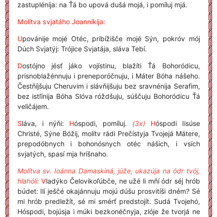
zastuplénija: na Ťá bo upová dušá mojá, i pomíluj mjá.
Molítva svjatáho Joanníkija:
U
povánije mojé Otéc, pribížišče mojé Sýn, pokróv mój
Dúch Svjatýj: Trójice Svjatája, sláva Tebí.
D
ostójno jésť jáko vojístinu, blažíti Ťá Bohoródicu,
prisnoblažénnuju i preneporóčnuju, i Máter Bóha nášeho.
Čestňíjšuju Cheruvim i slávňijšuju bez sravnénija Serafim,
bez istľínija Bóha Slóva róždšuju, súščuju Bohoródicu Ťá
veličájem.
S
láva, i nýňi:
H
óspodi, pomíluj.
(3x)
H
óspodi Iisúse
Christé, Sýne Bóžij, molítv rádi Prečístyja Tvojejá Mátere,
prepodóbnych i bohonósnych otéc nášich, i vsích
svjatých, spasí mja hríšnaho.
Molítva sv. Ioánna Damaskiná, júže, ukazúja na ódr tvój,
hlahóli:
V
ladýko Čelovikoľúbče, ne užé li mňí ódr séj hrób
búdet: Ilí ješčé okajánnuju mojú dúšu prosvitíši dném? Sé
mi hrób predležít, sé mi smérť predstojít. Sudá Tvojehó,
Hóspodi, bojúsja i múki bezkonéčnyja, zlóje že tvorjá ne