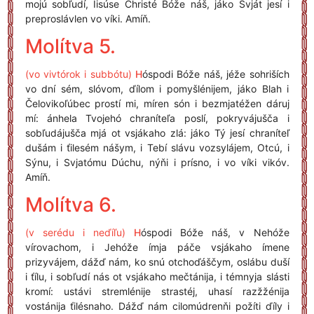
mojú sobľudí, Iisúse Christé Bóže náš, jáko Svját jesí i
preproslávlen vo víki. Amíň.
Molítva 5.
(vo vivtórok i subbótu)
H
óspodi Bóže náš, jéže sohriších
vo dní sém, slóvom, ďílom i pomyšlénijem, jáko Blah i
Čelovikoľúbec prostí mi, míren són i bezmjatéžen dáruj
mí: ánhela Tvojehó chraníteľa poslí, pokryvájušča i
sobľudájušča mjá ot vsjákaho zlá: jáko Tý jesí chraníteľ
dušám i ťilesém nášym, i Tebí slávu vozsylájem, Otcú, i
Sýnu, i Svjatómu Dúchu, nýňi i prísno, i vo víki vikóv.
Amíň.
Molítva 6.
(v serédu i neďíľu)
H
óspodi Bóže náš, v Nehóže
vírovachom, i Jehóže ímja páče vsjákaho ímene
prizyvájem, dážď nám, ko snú otchoďáščym, oslábu duší
i ťílu, i sobľudí nás ot vsjákaho mečtánija, i témnyja slásti
kromí: ustávi stremlénije strastéj, uhasí razžžénija
vostánija ťilésnaho. Dážď nám cilomúdrenňi požíti ďíly i