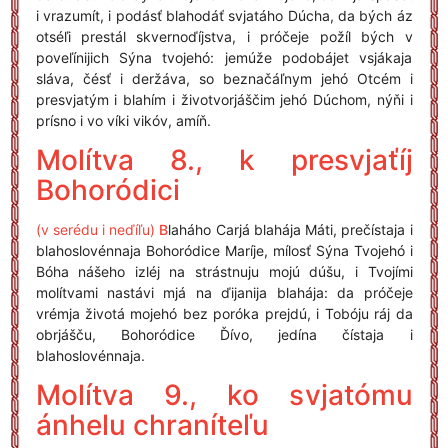
i vrazumít, i podásť blahodáť svjatáho Dúcha, da bých áz
otséľi prestál skvernoďíjstva, i próčeje požíl bých v
poveľínijich Sýna tvojehó: jemúže podobájet vsjákaja
sláva, čésť i deržáva, so beznačáľnym jehó Otcém i
presvjatým i blahím i životvorjáščim jehó Dúchom, nýňi i
prísno i vo víki vikóv, amíň.
Molítva 8., k presvjaťíj
Bohoródici
(v serédu i neďíľu)
B
laháho Carjá blahája Máti, prečístaja i
blahoslovénnaja Bohoródice Maríje, mílosť Sýna Tvojehó i
Bóha nášeho izléj na strástnuju mojú dúšu, i Tvojími
molítvami nastávi mjá na ďijanija blahája: da próčeje
vrémja životá mojehó bez poróka prejdú, i Tobóju ráj da
obrjášču, Bohoródice Ďívo, jedína čístaja i
blahoslovénnaja.
Molítva 9., ko svjatómu
ánhelu chraníteľu