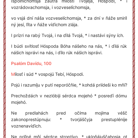
Ispólnichomsja zaútra mílosti Tvojejá, Hóspodi, * i
vozrádovachomsja, i vozveselíchomsja,
vo vsjá dní náša vozveselíchomsja, * za dní v ňáže smiríl
ný jesí, ľíta v ňáže víďichom zlája.
I prízri na rabý Tvojá, i na ďilá Tvojá, * i nastávi sýny ích.
I búdi svítlosť Hóspoda Bóha nášeho na nás, * i ďilá rúk
nášich isprávi na nás, i ďílo rúk nášich isprávi.
Psalóm Davídu, 100
M
ílosť i súd * vospojú Tebí, Hóspodi.
Pojú i razumíju v putí neporóčňie, * kohdá priídeši ko mňí?
Prechoždách v nezlóbiji sérdca mojehó * posreďí dómu
mojehó.
Ne predlahách pred očíma mojíma véšč
zakonoprestúpnuju: * tvorjáščyja prestuplénije
voznenavíďich.
Ne priľpé mňí sérdce stroptívo, * ukloňájuščahosja ot