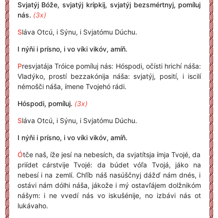
Svjatýj Bóže, svjatýj krípkij, svjatýj bezsmértnyj, pomíluj
nás.
(3x)
S
láva Otcú, i Sýnu, i Svjatómu Dúchu.
I nýňi i prísno, i vo víki vikóv, amíň.
P
resvjatája Tróice pomíluj nás: Hóspodi, očísti hrichí náša:
Vladýko, prostí bezzakónija náša: svjatýj, posití, i iscilí
némošči náša, ímene Tvojehó rádi.
Hóspodi, pomíluj.
(3x)
S
láva Otcú, i Sýnu, i Svjatómu Dúchu.
I nýňi i prísno, i vo víki vikóv, amíň.
Ó
tče naš, íže jesí na nebesích, da svjatítsja ímja Tvojé, da
priídet cárstvije Tvojé: da búdet vóľa Tvojá, jáko na
nebesí i na zemlí. Chľíb náš nasúščnyj dážď nám dnés, i
ostávi nám dólhi náša, jákože i mý ostavľájem dolžnikóm
nášym: i ne vvedí nás vo iskušénije, no izbávi nás ot
lukávaho.