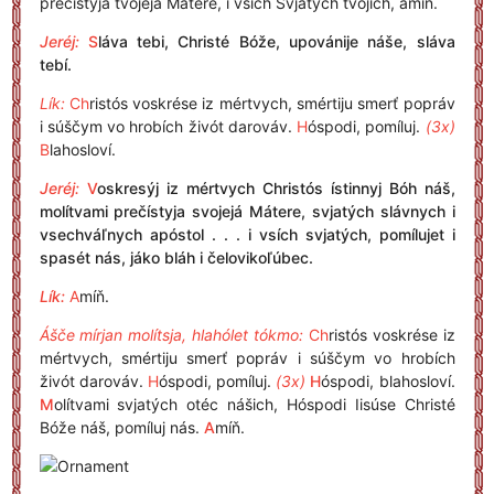
prečístyja tvojejá Mátere, i vsích Svjatých tvojích, amíň.
Jeréj:
S
láva tebi, Christé Bóže, upovánije náše, sláva
tebí.
Lík:
Ch
ristós voskrése iz mértvych, smértiju smerť popráv
i súščym vo hrobích živót darováv.
H
óspodi, pomíluj.
(3x)
B
lahosloví.
Jeréj:
V
oskresýj iz mértvych Christós ístinnyj Bóh náš,
molítvami prečístyja svojejá Mátere, svjatých slávnych i
vsechváľnych apóstol . . . i vsích svjatých, pomílujet i
spasét nás, jáko bláh i čelovikoľúbec.
Lík:
A
míň.
Ášče mírjan molítsja, hlahólet tókmo:
Ch
ristós voskrése iz
mértvych, smértiju smerť popráv i súščym vo hrobích
živót darováv.
H
óspodi, pomíluj.
(3x)
H
óspodi, blahosloví.
M
olítvami svjatých otéc nášich, Hóspodi Iisúse Christé
Bóže náš, pomíluj nás.
A
míň.