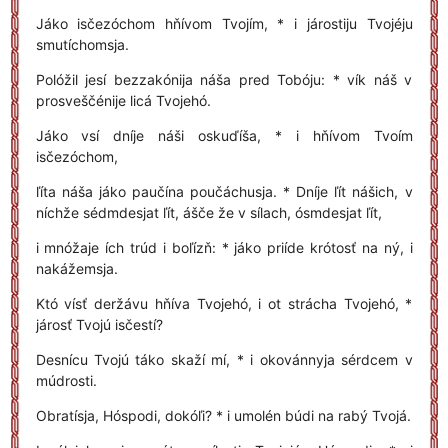
Jáko isčezóchom hňívom Tvojím, * i járostiju Tvojéju
smutíchomsja.
Polóžil jesí bezzakónija náša pred Tobóju: * vík náš v
prosveščénije licá Tvojehó.
Jáko vsí dníje náši oskuďíša, * i hňívom Tvoím
isčezóchom,
ľíta náša jáko paučína poučáchusja. * Dníje ľít nášich, v
níchže sédmdesjat ľít, ášče že v sílach, ósmdesjat ľít,
i mnóžaje ích trúd i boľízň: * jáko priíde krótosť na ný, i
nakážemsja.
Któ vísť deržávu hňíva Tvojehó, i ot strácha Tvojehó, *
járosť Tvojú isčestí?
Desnícu Tvojú táko skaží mí, * i okovánnyja sérdcem v
múdrosti.
Obratísja, Hóspodi, dokóľi? * i umolén búdi na rabý Tvojá.