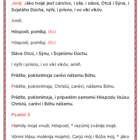
Jeréj:
J
áko tvojé jesť cárstvo, i síla, i sláva, Otcá i Sýna, i
Svjatáho Dúcha, nýňi, i prísno, i vo víki vikóv.
A
míň.
Hóspodi, pomíluj.
(6x)
H
óspodi, pomíluj.
(6x)
Sláva Otcú, i Sýnu, i Svjatómu Dúchu.
I
nýňi i prísno, i vo víki vikóv, amíň.
Priidíte, poklonímsja carévi nášemu Bóhu.
P
riidíte, poklonímsja, Christú, carévi, nášemu Bóhu.
Priidíte, poklonímsja, i pripadém samomú Hóspodu Iisúsu
Christú, carévi i Bóhu nášemu.
Psalóm 5
H
lahóly mojá vnuší, Hóspodi, * razúmij zvánije mojé.
Vónmi hlásu molénija mojehó, Carjú mój i Bóže mój, * jáko