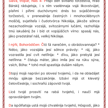
Sláva, tropár, hlás 4: P
rispí déň svítlaho toržestvá, hrád
Bárskij rádujetsja, i s ním vselénnaja vsjá likovstvújet,
písňmi i píňmi duchóvnymi: dnés bo svjaščénnoje
toržestvó, v prenesénije čestných i mnohocilébnych
moščéj, svjatíteľa i čudotvórca Nikolája, jákože sólnce
nezachodímoje vozsijá, svitozárnymi lučámi, razhoňája
tmú iskušénij že i bíd ot vopijúščich vírno: spasáj nás,
jáko predstáteľ náš, velíkij Nikólaje.
I nýňi, Bohoródičen:
Č
tó ťá narečém, o obrádovannaja? *
Nébo, jáko vozsijála jesí sólnce právdy: * ráj, jáko
vozrastíla jesí cvít netľínija: * ďívu, jáko prebylá jesí
netľínna: * čístuju máter, jáko imíla jesí na rúku sýna,
vsích, Bóha: * tohó molí spastísja dušám nášym.
S
topý mojá naprávi po slovesí tvojemú, i da ne obladájet
mnóju sjákoje bezzakónije. Izbávi mjá ot klevetý
čelovíčeskija, i sochraňú zápovidi tvojá.
L
icé tvojé prosvití na rabá tvojehó, i naučí mjá
opravdánijem tvojím.
D
a ispólňatsja ustá mojá chvalénija tvojehó, Hóspodi, jáko