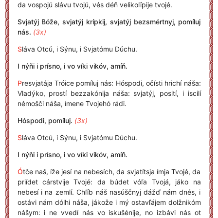
da vospojú slávu tvojú, vés déň velikoľípije tvojé.
Svjatýj Bóže, svjatýj krípkij, svjatýj bezsmértnyj, pomíluj
nás.
(3x)
S
láva Otcú, i Sýnu, i Svjatómu Dúchu.
I nýňi i prísno, i vo víki vikóv, amíň.
P
resvjatája Tróice pomíluj nás: Hóspodi, očísti hrichí náša:
Vladýko, prostí bezzakónija náša: svjatýj, posití, i iscilí
némošči náša, ímene Tvojehó rádi.
Hóspodi, pomíluj.
(3x)
S
láva Otcú, i Sýnu, i Svjatómu Dúchu.
I nýňi i prísno, i vo víki vikóv, amíň.
Ó
tče naš, íže jesí na nebesích, da svjatítsja ímja Tvojé, da
priídet cárstvije Tvojé: da búdet vóľa Tvojá, jáko na
nebesí i na zemlí. Chľíb náš nasúščnyj dážď nám dnés, i
ostávi nám dólhi náša, jákože i mý ostavľájem dolžnikóm
nášym: i ne vvedí nás vo iskušénije, no izbávi nás ot