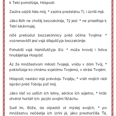
k Tebí pomoľúsja, Hóspodi.
Zaútra uslýši hlás mój, * zaútra predstánu Tí, i úzriši mjá.
Jáko Bóh ne choťáj bezzakónija, Tý jesí: * ne priselítsja k
Tebí lukávnujaj,
nižé prebúdut bezzakónnicy préd očíma Tvojíma: *
voznenavíďil jesí vsjá dílajuščyja bezzakónije.
Pohubíši vsjá hlahóľuščyja lžú: * múža krovéj i ľstíva
hnušájetsja Hospóď.
Áz že mnóžestvom mílosti Tvojejá, vnídu v dóm Tvój, *
pokloňúsja ko chrámu svjatómu Tvojemú, v strási Tvojém.
Hóspodi, nastávi mjá právdoju Tvojéju, * vráh mojích rádi
isprávi préd Tobóju púť mój.
Jáko nísť vo usťích ích ístiny, sérdce ích sújetno, * hrób
otvérst hortáň ích: jazýki svojími ľščáchu.
Sudí ím, Bóže, da otpadút ot mýslej svojích, * po
mnóžestvu nečéstija ích izríni já, jáko preohorčíša Ťá,