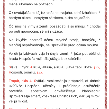
mené lukávaho ne poznách.
Oklevetájuščaho táj ískrenňaho svojehó, sehó izhoňách: *
hórdym ókom, i nesýtym sérdcem, s sím ne jaďách.
Óči mojí na vírnyja zemlí, posaždáti já so mnóju: * choďáj
po putí neporóčnu, séj mí služáše.
Ne živjáše posreďí dómu mojehó tvorjáj hordýňu, *
hlahóľaj neprávednaja, ne ispravľáše pred očíma mojíma.
Vo útrija izbivách vsjá hríšnyja zemlí, * jéže potrebíti ot
hráda Hospódňa vsjá ďílajuščyja bezzakónije.
S
láva, i nýňi:
A
llilúia, allilúia, allilúia. Sláva tebí, Bóže.
(3x)
H
óspodi, pomíluj.
(3x)
Tropár, hlás 4: S
vítluju voskresénija própoviď, ot ánhela
uvíďivše Hospódni učenícy, i práďidneje osuždénije
otvérhše, apóstolom chváľaščesja hlahólachu:
isprovéržesja smérť, voskrése Christós Bóh, dárujaj mírovi
véliju mílosť.