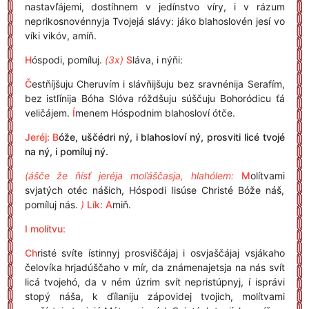
nastavľájemi, dostíhnem v jedínstvo víry, i v rázum
neprikosnovénnyja Tvojejá slávy: jáko blahoslovén jesí vo
víki vikóv, amíň.
H
óspodi, pomíluj.
(3x)
S
láva, i nýňi:
Č
estňíjšuju Cheruvím i slávňijšuju bez sravnénija Serafím,
bez istľínija Bóha Slóva róždšuju súščuju Bohoródicu ťá
veličájem.
Í
menem Hóspodnim blahosloví ótče.
Jeréj: B
óže, uščédri ný, i blahosloví ný, prosviti licé tvojé
na ný, i pomíluj ný.
(ášče že ňísť jeréja moľáščasja, hlahólem:
M
olítvami
svjatých otéc nášich, Hóspodi Iisúse Christé Bóže náš,
pomíluj nás.
)
Lík:
A
miň.
I molítvu:
Ch
risté svíte ístinnyj prosviščájaj i osvjaščájaj vsjákaho
čelovíka hrjadúščaho v mír, da známenajetsja na nás svít
licá tvojehó, da v ném úzrim svít nepristúpnyj, í isprávi
stopý náša, k ďílaniju zápovidej tvojich, molítvami