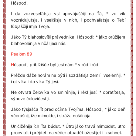
Hóspodi.
I da vozveseľátsja vsí upovájuščiji na Ťá, * vo vík
vozrádujutsja, i vselíšisja v ních, i pochváľatsja o Tebí
ľúbjaščiji ímja Tvojé.
Jáko Tý blahoslovíši právednika, Hóspodi: * jáko orúžijem
blahovolénija vinčál jesí nás.
Psalóm 89
H
óspodi, pribížišče býl jesí nám * v ród i ród.
Préžde dáže horám ne býti i sozdátisja zemlí i vselénňij, *
i ot víka i do víka Tý jesí.
Ne otvratí čelovíka vo smirénije, i rékl jesí: * obratítesja,
sýnove čelovíčestiji.
Jáko týsjašča ľít pred očíma Tvojíma, Hóspodi, * jáko déň
včerášnij, íže mimoíde, i stráža noščnája.
Uničižénija ích ľíta búdut. * Útro jáko travá mimoídet, útro
procvitét i préjdet: na véčer otpadét ožesťíjet i ízschnet.