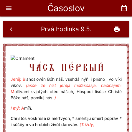
Časoslov
menu
date_range
Prvá hodinka 9.5.
chevron_left
print
Jeréj: B
lahoslovén Bóh náš, vsehdá nýňi i prísno i vo víki
vikóv.
(ášče že ňísť jeréja moľáščasja, načinájem:
M
olítvami svjatých otéc nášich, Hóspodi Iisúse Christé
Bóže náš, pomíluj nás.
)
I mý:
A
míň.
Christós voskrése iz mértvych, * smértiju smerť popráv *
i súščym vo hrobích živót darováv.
(Triždy)