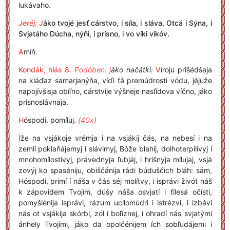
lukávaho.
Jeréj:
J
áko tvojé jesť cárstvo, i síla, i sláva, Otcá i Sýna, i
Svjatáho Dúcha, nýňi, i prísno, i vo víki vikóv.
A
míň.
Kondák, hlás 8.
Podóben: j
áko načátki:
V
íroju prišédšaja
na kláďaz samarjanýňa, víďi ťá premúdrosti vódu, jéjuže
napojívšisja obíľno, cárstvije výšneje nasľídova víčno, jáko
prisnoslávnaja.
H
óspodi, pomíluj.
(40x)
Í
že na vsjákoje vrémja i na vsjákij čás, na nebesí i na
zemlí poklaňájemyj i slávimyj, Bóže blahíj, dolhoterpilívyj i
mnohomílostivyj, právednyja ľubjáj, i hríšnyja mílujaj, vsjá
zovýj ko spaséniju, obiščánija rádi búduščich bláh: sám,
Hóspodi, primí í náša v čás séj molítvy, i isprávi živót náš
k zápovidem Tvojím, dúšy náša osvjatí i ťilesá očísti,
pomyšlénija isprávi, rázum ucilomúdri i istrézvi, i izbávi
nás ot vsjákija skórbi, zól i boľíznej, i ohradí nás svjatými
ánhely Tvojími, jáko da opolčénijem ích sobľudájemi i