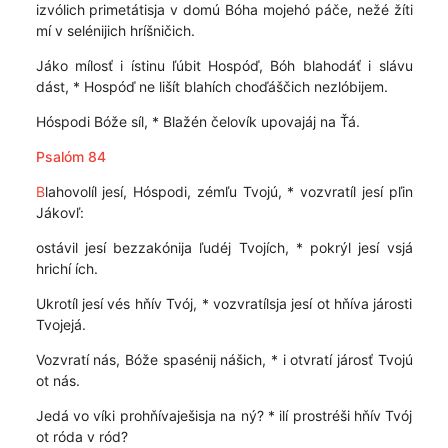
izvólich primetátisja v domú Bóha mojehó páče, nežé žíti
mí v selénijich hríšničich.
Jáko mílosť i ístinu ľúbit Hospóď, Bóh blahodáť i slávu
dást, * Hospóď ne lišít blahích choďáščich nezlóbijem.
Hóspodi Bóže síl, * Blažén čelovík upovajáj na Ťá.
Psalóm 84
B
lahovolíl jesí, Hóspodi, zémľu Tvojú, * vozvratíl jesí pľin
Jákovľ:
ostávil jesí bezzakónija ľudéj Tvojích, * pokrýl jesí vsjá
hrichí ích.
Ukrotíl jesí vés hňív Tvój, * vozvratílsja jesí ot hňíva járosti
Tvojejá.
Vozvratí nás, Bóže spasénij nášich, * i otvratí járosť Tvojú
ot nás.
Jedá vo víki prohňívaješisja na ný? * ilí prostréši hňív Tvój
ot róda v ród?