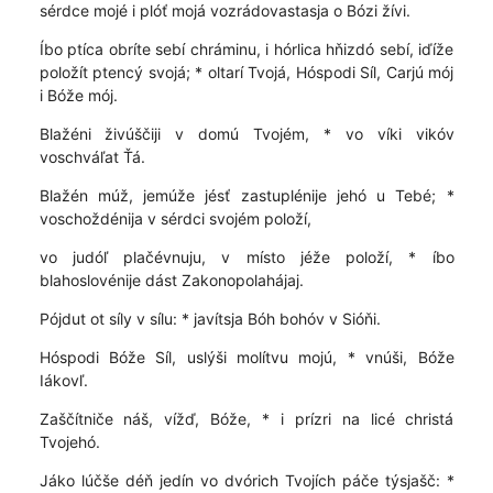
sérdce mojé i plóť mojá vozrádovastasja o Bózi žívi.
Íbo ptíca obríte sebí chráminu, i hórlica hňizdó sebí, iďíže
položít ptencý svojá; * oltarí Tvojá, Hóspodi Síl, Carjú mój
i Bóže mój.
Blažéni živúščiji v domú Tvojém, * vo víki vikóv
voschváľat Ťá.
Blažén múž, jemúže jésť zastuplénije jehó u Tebé; *
voschoždénija v sérdci svojém položí,
vo judóľ plačévnuju, v místo jéže položí, * íbo
blahoslovénije dást Zakonopolahájaj.
Pójdut ot síly v sílu: * javítsja Bóh bohóv v Sióňi.
Hóspodi Bóže Síl, uslýši molítvu mojú, * vnúši, Bóže
Iákovľ.
Zaščítniče náš, vížď, Bóže, * i prízri na licé christá
Tvojehó.
Jáko lúčše déň jedín vo dvórich Tvojích páče týsjašč: *