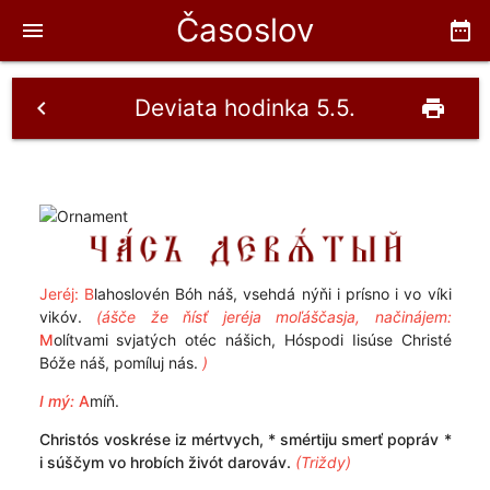
Časoslov
menu
date_range
Deviata hodinka 5.5.
chevron_left
print
Jeréj: B
lahoslovén Bóh náš, vsehdá nýňi i prísno i vo víki
vikóv.
(ášče že ňísť jeréja moľáščasja, načinájem:
M
olítvami svjatých otéc nášich, Hóspodi Iisúse Christé
Bóže náš, pomíluj nás.
)
I mý:
A
míň.
Christós voskrése iz mértvych, * smértiju smerť popráv *
i súščym vo hrobích živót darováv.
(Triždy)