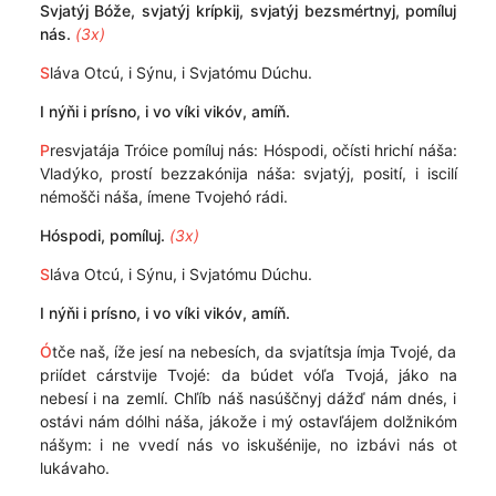
Svjatýj Bóže, svjatýj krípkij, svjatýj bezsmértnyj, pomíluj
nás.
(3x)
S
láva Otcú, i Sýnu, i Svjatómu Dúchu.
I nýňi i prísno, i vo víki vikóv, amíň.
P
resvjatája Tróice pomíluj nás: Hóspodi, očísti hrichí náša:
Vladýko, prostí bezzakónija náša: svjatýj, posití, i iscilí
némošči náša, ímene Tvojehó rádi.
Hóspodi, pomíluj.
(3x)
S
láva Otcú, i Sýnu, i Svjatómu Dúchu.
I nýňi i prísno, i vo víki vikóv, amíň.
Ó
tče naš, íže jesí na nebesích, da svjatítsja ímja Tvojé, da
priídet cárstvije Tvojé: da búdet vóľa Tvojá, jáko na
nebesí i na zemlí. Chľíb náš nasúščnyj dážď nám dnés, i
ostávi nám dólhi náša, jákože i mý ostavľájem dolžnikóm
nášym: i ne vvedí nás vo iskušénije, no izbávi nás ot
lukávaho.