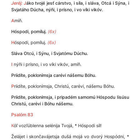
Jeréj:
J
áko tvojé jesť cárstvo, i síla, i sláva, Otcá i Sýna, i
Svjatáho Dúcha, nýňi, i prísno, i vo víki vikóv.
A
míň.
Hóspodi, pomíluj.
(6x)
H
óspodi, pomíluj.
(6x)
Sláva Otcú, i Sýnu, i Svjatómu Dúchu.
I
nýňi i prísno, i vo víki vikóv, amíň.
Priidíte, poklonímsja carévi nášemu Bóhu.
P
riidíte, poklonímsja, Christú, carévi, nášemu Bóhu.
Priidíte, poklonímsja, i pripadém samomú Hóspodu Iisúsu
Christú, carévi i Bóhu nášemu.
Psalóm 83
K
óľ vozľúblenna selénija Tvojá, * Hóspodi síl!
Želájet i skončavájetsja dušá mojá vo dvorý Hospódni, *