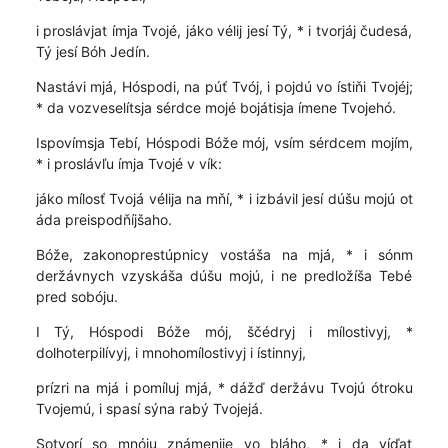
i proslávjat ímja Tvojé, jáko vélij jesí Tý, * i tvorjáj čudesá,
Tý jesí Bóh Jedín.
Nastávi mjá, Hóspodi, na púť Tvój, i pojdú vo ístiňi Tvojéj;
* da vozveselítsja sérdce mojé bojátisja ímene Tvojehó.
Ispovímsja Tebí, Hóspodi Bóže mój, vsím sérdcem mojím,
* i proslávľu ímja Tvojé v vík:
jáko mílosť Tvojá vélija na mňí, * i izbávil jesí dúšu mojú ot
áda preispodňíjšaho.
Bóže, zakonoprestúpnicy vostáša na mjá, * i sónm
deržávnych vzyskáša dúšu mojú, i ne predložíša Tebé
pred sobóju.
I Tý, Hóspodi Bóže mój, ščédryj i mílostivyj, *
dolhoterpilívyj, i mnohomílostivyj i ístinnyj,
prízri na mjá i pomíluj mjá, * dážď deržávu Tvojú ótroku
Tvojemú, i spasí sýna rabý Tvojejá.
Sotvorí so mnóju známenije vo bláho, * i da víďat