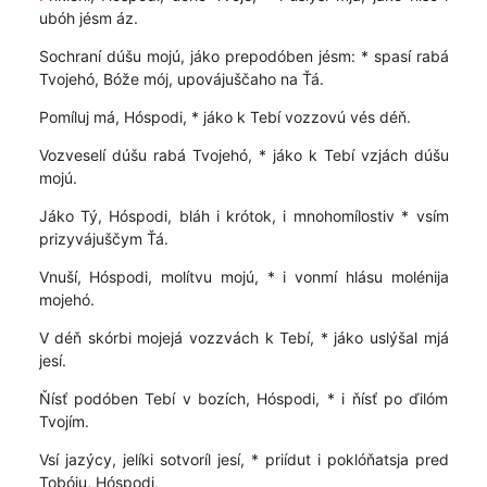
ubóh jésm áz.
Sochraní dúšu mojú, jáko prepodóben jésm: * spasí rabá
Tvojehó, Bóže mój, upovájuščaho na Ťá.
Pomíluj má, Hóspodi, * jáko k Tebí vozzovú vés déň.
Vozveselí dúšu rabá Tvojehó, * jáko k Tebí vzjách dúšu
mojú.
Jáko Tý, Hóspodi, bláh i krótok, i mnohomílostiv * vsím
prizyvájuščym Ťá.
Vnuší, Hóspodi, molítvu mojú, * i vonmí hlásu molénija
mojehó.
V déň skórbi mojejá vozzvách k Tebí, * jáko uslýšal mjá
jesí.
Ňísť podóben Tebí v bozích, Hóspodi, * i ňísť po ďilóm
Tvojím.
Vsí jazýcy, jelíki sotvoríl jesí, * priídut i poklóňatsja pred
Tobóju, Hóspodi,