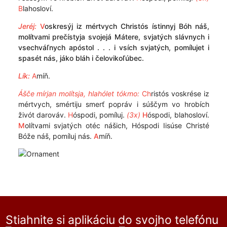
B
lahosloví.
Jeréj:
V
oskresýj iz mértvych Christós ístinnyj Bóh náš,
molítvami prečístyja svojejá Mátere, svjatých slávnych i
vsechváľnych apóstol . . . i vsích svjatých, pomílujet i
spasét nás, jáko bláh i čelovikoľúbec.
Lík:
A
míň.
Ášče mírjan molítsja, hlahólet tókmo:
Ch
ristós voskrése iz
mértvych, smértiju smerť popráv i súščym vo hrobích
živót darováv.
H
óspodi, pomíluj.
(3x)
H
óspodi, blahosloví.
M
olítvami svjatých otéc nášich, Hóspodi Iisúse Christé
Bóže náš, pomíluj nás.
A
míň.
Stiahnite si aplikáciu do svojho telefónu