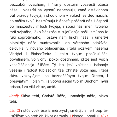
bezzakónnovachom, í ňísmy dostójni vozvestí očesá
náša, i vozzríti na vysotú nebésnuju, zané ostávichom
púť právdy tvojejá, i chodíchom v vóľach serdéc nášich,
no mólim tvojú bezmírnuju bláhosť: poščadí nás Hóspodi
po mnóžestvu mílosti tvojejá, i spasí nás ímeni tvojehó
rádi svjatáho, jáko ísčezóša v sujeťí dníje náši, izmí nás iz
rukí soprotívnaho, i ostávi nám hrichí náša, i umertví
plotskóje náše mudrovánije, da vétchaho otložívše
čelovíka, v nóvaho oblecémsja, i tebí poživém nášemu
Vladýci i Blahoďíteľu: i táko tvojím posľídujušče
poveľínijem, vo víčnyj pokój dostíhnem, iďíže jésť vsích
veseľáščichsja žilíšče: Tý bo jesí voístinnu ístinnoje
vesélije i rádosť ľúbjaščich ťáa Christé Bóže náš, i tebí
slávu vozsylájem, so beznačáľnym tvojím Otcém, i
presvjatým, i blahím, i životvorjáščim tvojím Dúchom, nýňi
prísno, í vo víki vikóv, amíň.
Jeréj:
S
láva tebi, Christé Bóže, upovánije náše, sláva
tebí.
Lík:
Ch
ristós voskrése iz mértvych, smértiju smerť popráv
i súščym vo hrobích živót darováv.
H
óspodi, pomíluj.
(3x)