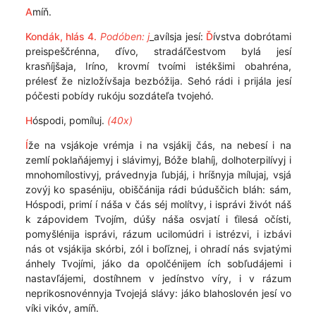
A
míň.
Kondák, hlás 4.
Podóben: j
_avílsja jesí:
Ď
ívstva dobrótami
preispeščrénna, ďívo, stradáľčestvom bylá jesí
krasňíjšaja, Iríno, krovmí tvoími istékšimi obahréna,
prélesť že nizložívšaja bezbóžija. Sehó rádi i prijála jesí
póčesti pobídy rukóju sozdáteľa tvojehó.
H
óspodi, pomíluj.
(40x)
Í
že na vsjákoje vrémja i na vsjákij čás, na nebesí i na
zemlí poklaňájemyj i slávimyj, Bóže blahíj, dolhoterpilívyj i
mnohomílostivyj, právednyja ľubjáj, i hríšnyja mílujaj, vsjá
zovýj ko spaséniju, obiščánija rádi búduščich bláh: sám,
Hóspodi, primí í náša v čás séj molítvy, i isprávi živót náš
k zápovidem Tvojím, dúšy náša osvjatí i ťilesá očísti,
pomyšlénija isprávi, rázum ucilomúdri i istrézvi, i izbávi
nás ot vsjákija skórbi, zól i boľíznej, i ohradí nás svjatými
ánhely Tvojími, jáko da opolčénijem ích sobľudájemi i
nastavľájemi, dostíhnem v jedínstvo víry, i v rázum
neprikosnovénnyja Tvojejá slávy: jáko blahoslovén jesí vo
víki vikóv, amíň.