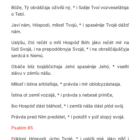
Bóže, Tý obráščsja oživíši ný, * i ľúdije Tvoí vozveseľátsja
o Tebí.
Javí nám, Hóspodi, mílosť Tvojú, * i spasénije Tvojé dážď
nám.
Uslýšu, čtó rečét o mňí Hospóď Bóh: jáko rečét mír na
ľúdi Svojá, i na prepodóbnyja Svojá, * i na obraščájuščyja
serdcá k Nemú.
Obáče blíz bojáščichsja Jehó spasénije Jehó, * vselíti
slávu v zémľu nášu.
Mílosť i ístina sritósťisja, * právda i mír oblobyzástasja.
Ístina ot zemlí vozsijá, * i právda s nebesé priníče,
íbo Hospóď dást bláhosť, * i zemľá náša dást plód svój.
Právda pred Ním predídet, * i položít v púť stopý svojá.
Psalóm 85
P
rikloní, Hóspodi, úcho Tvojé, * i uslýši mjá, jáko níšč i