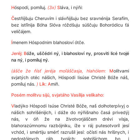
H
óspodi, pomíluj.
(3x)
S
láva, i nýňi:
Č
estňíjšuju Cheruvím i slávňijšuju bez sravnénija Serafím,
bez istľínija Bóha Slóva róždšuju súščuju Bohoródicu ťá
veličájem.
Í
menem Hóspodnim blahosloví ótče.
Jeréj: B
óže, uščédri ný, i blahosloví ny, prosviti licé tvojé
na ný, i pomíluj ný.
(ášče že ňísť jeréja moľáščasja, hlahólem:
M
olítvami
svjatých otéc nášich, Hóspodi Iisúse Christé Bóže náš,
pomíluj nás.
)
Lík:
A
miň.
Posém molítvu sijú, svjatáho Vasílija velíkaho:
V
ladýko Hóspodi Isúse Christé Bóže, naš dolhoterpívyj o
nášich sohrišénijich, i dáže do nýňišnaho časá privedýj
nás, v óň že na životvorjáščem drévi vísja,
blahorazúmnomu razbójniku, íže v ráj putesotvoríl jesí
vchód, i smértiju smérť razrušíl jesí: očísti nás hríšnych, i
nedostójnych ráb tvojích: sohrišíchom bo i