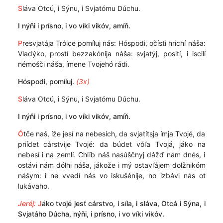
S
láva Otcú, i Sýnu, i Svjatómu Dúchu.
I nýňi i prísno, i vo víki vikóv, amíň.
P
resvjatája Tróice pomíluj nás: Hóspodi, očísti hrichí náša:
Vladýko, prostí bezzakónija náša: svjatýj, posití, i iscilí
némošči náša, ímene Tvojehó rádi.
Hóspodi, pomíluj.
(3x)
S
láva Otcú, i Sýnu, i Svjatómu Dúchu.
I nýňi i prísno, i vo víki vikóv, amíň.
Ó
tče naš, íže jesí na nebesích, da svjatítsja ímja Tvojé, da
priídet cárstvije Tvojé: da búdet vóľa Tvojá, jáko na
nebesí i na zemlí. Chľíb náš nasúščnyj dážď nám dnés, i
ostávi nám dólhi náša, jákože i mý ostavľájem dolžnikóm
nášym: i ne vvedí nás vo iskušénije, no izbávi nás ot
lukávaho.
Jeréj:
J
áko tvojé jesť cárstvo, i síla, i sláva, Otcá i Sýna, i
Svjatáho Dúcha, nýňi, i prísno, i vo víki vikóv.