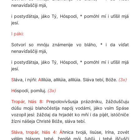
nenavíďaščiji mjá,
i postyďátsja, jáko Tý, Hóspodi, * pomóhl mí i uťíšil mjá
jesí.
I páki:
Sotvorí so mnóju známenije vo bláho, * i da víďat
nenavíďaščiji mjá,
i postyďátsja, jáko Tý, Hóspodi, * pomóhl mí i uťíšil mjá
jesí.
S
láva, i nýňi:
A
llilúia, allilúia, allilúia. Sláva tebí, Bóže.
(3x)
H
óspodi, pomíluj.
(3x)
Tropár, hlás 8: P
repolovívšusja prázdniku, žážduščuju
dúšu mojú blahočéstija napój vodámi, jáko vsím Spáse
vozopíl jesí: žáždaj da hrjadét ko mňí i da pijét, istóčniče
žízni nášeja Christé Bóže, sláva tebí.
Sláva, tropár, hlás 4: Á
hnica tvojá, Iisúse, Irína, zovét
véliim hlásom, tebé, ženišé mój, ľubľú, i tebé íščušči