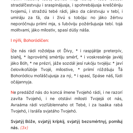
stradáľčestvuju i sraspinájusja, i spohrebájusja kreščéniju
tvojemú, i straždú tebé rádi, jáko da cárstvuju v tebí, i
umiráju za ťá, da i živú s tobóju: no jáko žértvu
neporóčnuju priimí mja, s ľubóviju požéršujusja tebí. tojá
molítvami, jáko mílostiv, spasí dúšy náša.
I nýňi, Bohoródičen:
Í
že nás rádi roždéjsa ot Ďívy, * i raspjátije preterpív,
blahíj, * ísprovérhij smértiju smérť, * i voskresénije javléj
jáko Bóh, * ne prézri, jáže sozdál jesí rukóju tvojéju: * javí
čelovikoľúbije Tvojé, mílostive, * priimí róždšuju Ťá
Bohoródicu moľáščujusja za ný, * i spasí, Spáse náš, ľúdi
očájannyja.
N
e predážď nás do koncá ímene Tvojehó rádi, i ne razorí
zavíta Tvojehó, i ne otstávi mílosti Tvojejá ot nás,
Avraáma rádi vozľúblennaho ot Tebé, i za Isaáka rabá
Tvojehó, i Isráiľa svjatáho Tvojehó.
Svjatýj Bóže, svjatýj krípkij, svjatýj bezsmértnyj, pomíluj
nás.
(3x)