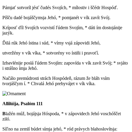
Pámjať sotvoríl jésť čudés Svojích, * mílostiv i ščédr Hospóď.
Píšču dadé bojáščymsja Jehó, * pomjanét v vík zavít Svój.
Kríposť ďíl Svojích vozvistí ľúdem Svojím, * dáti ím dostojánije
jazýk.
Ďilá rúk Jehó ístina i súd, * vírny vsjá zápovidi Jehó,
utveržény v vík víka, * sotvorény vo ístiňi i pravoťí.
Izbavlénije poslá ľúdem Svojím: zapovída v vík zavít Svój; * svjáto
i strášno ímja Jehó.
Načálo premúdrosti strách Hospódeň, rázum že bláh vsím
tvorjáščym í. * Chvalá Jehó prebyvájet v vík víka.
Allilúija, Psalóm 111
B
lažén múž, bojájsja Hóspoda, * v zápovidech Jehó voschóščet
ziló.
Síľno na zemlí búdet símja jehó, * ród právych blahoslovítsja: