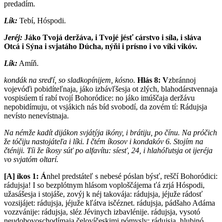
predadím.
Lík:
Tebí, Hóspodi.
Jeréj:
J
áko Tvojá deržáva, i Tvojé jésť cárstvo i síla, i sláva
Otcá i Sýna i svjatáho Dúcha, nýňi i prísno i vo víki vikóv.
Lík:
Amíň.
kondák na sreďí, so sladkopínijem, kósno.
Hlás 8:
V
zbránnoj
vojevóďi pobidíteľnaja, jáko izbávľšesja ot zlých, blahodárstvennaja
vospisúem tí rabí tvojí Bohoródice: no jáko imúščaja deržávu
nepobidímuju, ot vsjákich nás bíd svobodí, da zovém tí: Rádujsja
nevísto nenevístnaja.
Na némže kadít dijákon svjátýja ikóny, i brátiju, po čínu. Na próčich
že tóčiju nastojáteľa i líki. I čtém íkosov i kondakóv 6. Stojím na
čténiji. Tíi že íkosy súť po alfavítu: síesť, 24, i hlahóľutsja ot ijeréja
vo svjatóm oltarí.
[A]
íkos 1:
Á
nhel predstáteľ s nebesé póslan býsť, reščí Bohoródici:
rádujsja! I so bezplótnym hlásom voploščájema ťá zrjá Hóspodi,
užasášesja i stojáše, zovýj k néj takovája: rádujsja, jéjuže rádosť
vozsijájet: rádujsja, jéjuže kľátva isčéznet. rádujsja, pádšaho Adáma
vozzvánije: rádujsja, sléz Jévinych izbavlénije. rádujsja, vysotó
neudobovoschodímaja čelovíčeskimi pómysly: rádujsja, hlubinó