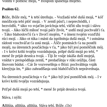
Vonmí v pómošč mojú, * Hóspodi spasénija mojehó.
Psalóm 62.
B
óže, Bóže mój, * k tebí útreňuju. - Vozžadá tebé dušá mojá, * kóľ
mnóžiceju tebí plóť mojá. - V zemlí púsťi, i neprechódňi, i
bezvódňi, * táko vo svjaťím javíchsja tebí, víďiti sílu tvojú i slávu
tvojú. - Jáko lúčši mílosť tvojá páče živót, * ustňí mojí pochvalíťi ťa.
- Táko blahoslovľú ťa v živoťí mojém, * o ímeni tvojém vozďižú
rúci mojí. - Jáko ot túka i másti da ispólnitsja dušá mojá, * i ustnáma
rádosti voschváľat ťa ustá mojá. - Ášče pominách ťa na postéli
mojéj, na útrennich poučáchsja v ťa, * jáko býl jesí pomóščnik mój.
- I v króvi krilú tvojéju vozrádujusja, prilpé dušá mojá po tebí, *
mené že priját desníca tvojá. - Tíji že vsúje iskáša duší mojejá,
vnídut v preispódňaja zemlí, * predaďátsja v rúki orúžija, části
lísovom búdut. - Cár že vozveselítsja o Bózi: pochválitsja vsják
klenýjsja ím, * jáko zahradíšasja ustá hlahóľuščich neprávednaja.
Na útrennich poučáchsja v ťa: * jáko býl jesí pomóščnik mój. - I v
króvi krilú tvojéju vozrádujusja.
Priľpé dušá mojá po tebí, * mené že priját desníca tvojá.
S
láva, i nýňi:
A
llilúia, allilúia, allilúia. Sláva tebí, Bóže.
(3x)