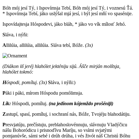
Bóh mój jesí Tý, i Ispovímsja Tebí, Bóh mój jesí Tý, i voznesú Ťá.
* Ispovímsja Tebí, jáko uslýšal mjá jesí, i býl jesí mňí vo spasénije.
Ispovídajtesja Hóspodevi, jáko bláh, * jáko vo vík mílosť Jehó.
S
láva, i nýňi:
A
llilúia, allilúia, allilúia. Sláva tebí, Bóže.
(3x)
(Diákon ilí jeréj hlahólet jekténiju sijú. Ášče mirján molítsja,
hlahólet tokmó:
H
óspodi, pomíluj
.
(3x)
S
láva, i nýňi:)
P
áki i páki, mírom Hóspodu pomólimsja.
Lík:
Hóspodi, pomíluj.
(na jedínom kójemždo prošéniji)
Z
astupí, spasí, pomíluj, i sochraní nás, Bóže, Tvojéju blahodátiju.
P
resvjatúju, prečístuju, preblahoslovénnuju, slávnuju Vladýčicu
nášu Bohoródicu i prisnoďívu Maríju, so vsími svjatými
pomjanúvše, sámi sebé i drúh drúha, i vés živót náš Christú Bóhu