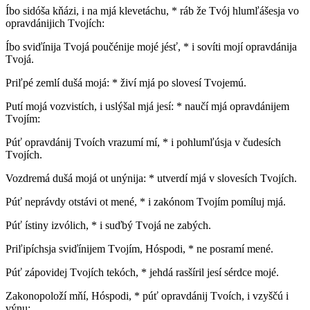
Íbo sidóša kňázi, i na mjá klevetáchu, * ráb že Tvój hlumľášesja vo
opravdánijich Tvojích:
Íbo sviďínija Tvojá poučénije mojé jésť, * i sovíti mojí opravdánija
Tvojá.
Priľpé zemlí dušá mojá: * živí mjá po slovesí Tvojemú.
Putí mojá vozvistích, i uslýšal mjá jesí: * naučí mjá opravdánijem
Tvojím:
Púť opravdánij Tvoích vrazumí mí, * i pohlumľúsja v čudesích
Tvojích.
Vozdremá dušá mojá ot unýnija: * utverdí mjá v slovesích Tvojích.
Púť neprávdy otstávi ot mené, * i zakónom Tvojím pomíluj mjá.
Púť ístiny izvólich, * i suďbý Tvojá ne zabých.
Priľipíchsja sviďínijem Tvojím, Hóspodi, * ne posramí mené.
Púť zápovidej Tvojích tekóch, * jehdá rasšíril jesí sérdce mojé.
Zakonopoloží mňí, Hóspodi, * púť opravdánij Tvoích, i vzyščú i
výnu: