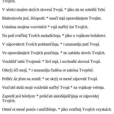
Tvojích.
V sérdci mojém skrých slovesá Tvojá, * jáko da ne sohrišú Tebí.
Blahoslovén jesí, Hóspodi: * naučí mjá opravdánijem Tvojím.
Ustnáma mojíma vozvistích * vsjá suďbý úst Tvojích.
Na putí sviďínij Tvoích nasladíchsja, * jáko o vsjákom bohátstvi.
V zápovidech Tvoích pohlumľúsja, * i urazumíju putí Tvojá.
Vo opravdánijich Tvojích poučúsja, * ne zabúdu slovés Tvojích.
Vozdážď rabú Tvojemú: * živí mjá, i sochraňú slovesá Tvojá.
Otkrýj óči mojí, * i urazumíju čudésa ot zakóna Tvojehó.
Prišléc áz jésm na zemlí: * ne skrýj ot mené zápovidi Tvojá.
Vozľubí dušá mojá vozželáti suďbý Tvojá * na vsjákoje vrémja.
Zapretíl jesí hórdym: * prókľati ukloňájuščijisja ot zápovidej
Tvojích.
Otimí ot mené ponós i uničižénije, * jáko sviďínij Tvojích vzyskách.