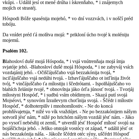
vkúpi. - Událil jesí ot mené drúha i ískrenňaho, * i znájemych
mojích ot strastéj.
Hóspodi Bóže spasénija mojehó, * vo dní vozzvách, i v noščí préd
tobóju.
Da vnídet préd ťá molítva mojá: * prikloní úcho tvojé k moléniju
mojemú.
Psalóm 102.
B
lahosloví dušé mojá Hóspoda, * i vsjá vnútrenňaja mojá ímja
svjatóje jehó. -Blahosloví dušé mojá Hóspoda, * i ne zabyváj vsích
vozdajánij jehó. - Očiščájuščaho vsjá bezzakónija tvojá, *
isciľájuščaho vsjá nedúhi tvojá. - Izbavľájuščaho ot istľínija živót
tvój, * vinčájuščaho ťa mílostiju i ščedrótami. - Ispolňájuščaho vo
blahích želánije tvojé, * obnovítsja jáko órľa júnosť tvojá. - Tvorjáj
mílostyni Hospóď, * i sudbú vsím obídimym. - Skazá putí svojá
Mojséovi, * synovóm Ízrailevym choťínija svojá. - Ščédr i mílostiv
Hospóď, * dolhoterpilív i mnohomílostiv. - Ne do koncá
prohňívajetsja, * nižé vo vík vraždújet. - Ne po bezzakónijem nášym
sotvoríl jésť nám, * nižé po hrichóm nášym vozdál jésť nám. - Jáko
po vysoťí nebésňij ot zemlí, * utverdíl jésť Hospóď mílosť svojú na
bojáščichsja jehó. - Jelíko otstoját vostócy ot západ, * událil jésť ot
nás bezzakónija náša. - Jákože ščédrit otéc sýny, uščédri Hóspoď