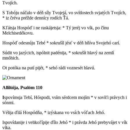
Tvojích.
S Tobóju náčalo v déň síly Tvojejá, vo svítlostech svjatých Tvojích,
* iz čréva préžde dennícy rodích Ťá.
Kľátsja Hospóď i ne raskájetsja: * Tý jeréj vo vík, po čínu
Melchisedékovu.
Hospóď odesnúju Tebé * sokrušíl jésť v déň hňíva Svojehó carí.
Súdit vo jazýcich, ispólnit padénija, * sokrušít hlavý na zemlí
mnóhich.
Ot potóka na putí pijét, * sehó rádi voznesét hlavú.
Allilúija, Psalóm 110
I
spovímsja Tebí, Hóspodi, vsím sérdcem mojím * v sovíťi právych i
sónmi.
Vélija ďilá Hospódňa, * izýskana vo vsích vóľach Jehó.
Ispovídanije i velikoľípije ďílo Jehó * i právda Jehó prebyvájet v vík
víka.