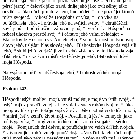
bojáščichsja jehó: * jáko tój pozná sozdánije náše. - Pomjanú jáko
pérsť jesmý:* čelovík jáko travá, dníje jehó jáko cvít sélnyj táko
ocvitét. - Jáko dúch prójde v ném, i ne búdet, * i ne poznájet ktomú
místa svojehó. - Mílosť že Hospódňa ot víka, * i do víka na
bojáščichsja jehó. - I právda jehó na syňích synóv, * chraňáščich
zavít jehó. - I pómňaščich zápovidi jehó, * tvoríti já. - Hóspoď na
nebesí uhotóva prestól svój, * i cárstvo jehó vsími obladájet. -
Blahoslovíte Hóspoda vsí Ánheli jehó, * sílniji krípostiju, tvorjáščiji
slóvo jehó, uslýšati hlás slovés jehó. - Blahoslovíte Hóspoda vsjá síli
jehó, * sluhí jehó tvorjáščiji vóľu jehó. -Blahoslovíte Hóspoda vsjá
ďilá jehó, * na vsjácim mísťi vladýčestvija jehó, blahosloví dušé
mojá Hóspoda.
Na vsjákom mísťi vladýčestvija jehó, * blahosloví dušé mojá
Hóspoda.
Psalóm 142.
H
óspodi uslýši molítvu mojú, vnuší molénije mojé vo ístiňi tvojéj, *
uslýši mjá v právďi tvojéj. - I ne vnídi v súd s rabóm tvojím, * jáko
ne opravdítsja préd tobóju vsják živýj. - Jáko pohná vráh dúšu mojú,
* smiríl jésť v zémľu živót mój. - Posadíl mjá jésť v témnych, jáko
mértvyja víka, * i uný vo mňí dúch mój: vo mňí smjatésja sérdce
mojé. - Pomjanúch dní drévnija: poučíchsja vo vsích ďíľich tvojích,
* v tvorénijich rukú tvojéju poučáchsja. - Vozďích k tebí rúci mojí, *
dušá mojá jáko zémľa bezvódnaja tebí. - Skóro uslýši mjá, Hóspodi,