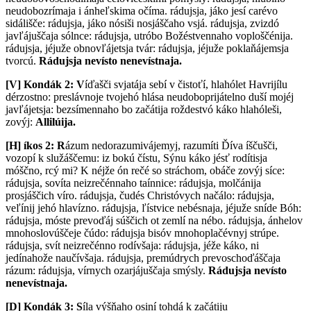
neudobozrímaja i ánheľskima očíma. rádujsja, jáko jesí carévo
sidálišče: rádujsja, jáko nósiši nosjáščaho vsjá. rádujsja, zvizdó
javľájuščaja sólnce: rádujsja, utróbo Božéstvennaho voploščénija.
rádujsja, jéjuže obnovľájetsja tvár: rádujsja, jéjuže poklaňájemsja
tvorcú.
Rádujsja nevísto nenevístnaja.
[V]
Kondák 2:
V
íďašči svjatája sebí v čistoťí, hlahólet Havrijílu
dérzostno: preslávnoje tvojehó hlása neudoboprijátelno duší mojéj
javľájetsja: bezsímennaho bo začátija roždestvó káko hlahóleši,
zovýj:
Allilúija.
[H] íkos 2:
R
ázum nedorazumivájemyj, razumíti Ďíva íščušči,
vozopí k služáščemu: iz bokú čístu, Sýnu káko jésť rodítisja
móščno, rcý mi? K néjže ón rečé so stráchom, obáče zovýj síce:
rádujsja, sovíta neizrečénnaho taínnice: rádujsja, molčánija
prosjáščich víro. rádujsja, čudés Christóvych načálo: rádujsja,
veľínij jehó hlavízno. rádujsja, ľístvice nebésnaja, jéjuže sníde Bóh:
rádujsja, móste prevoďáj súščich ot zemlí na nébo. rádujsja, ánhelov
mnohoslovúščeje čúdo: rádujsja bisóv mnohoplačévnyj strúpe.
rádujsja, svít neizrečénno rodívšaja: rádujsja, jéže káko, ni
jedínahože naučívšaja. rádujsja, premúdrych prevoschoďáščaja
rázum: rádujsja, vírnych ozarjájuščaja smýsly.
Rádujsja nevísto
nenevístnaja.
[D] Kondák 3:
S
íla výšňaho osiní tohdá k začátiju