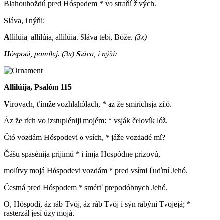
Blahouhoždú pred Hóspodem * vo straňí živých.
S
láva, i nýňi:
A
llilúia, allilúia, allilúia. Sláva tebí, Bóže.
(3x)
H
óspodi, pomíluj.
(3x)
S
láva, i nýňi:
Allilúija, Psalóm 115
V
irovach, ťímže vozhlahólach, * áz že smiríchsja ziló.
Áz že rích vo izstupléniji mojém: * vsják čelovík lóž.
Čtó vozdám Hóspodevi o vsích, * jáže vozdadé mí?
Čášu spasénija prijimú * i ímja Hospódne prizovú,
molítvy mojá Hóspodevi vozdám * pred vsími ľuďmí Jehó.
Čestná pred Hóspodem * smérť prepodóbnych Jehó.
O, Hóspodi, áz ráb Tvój, áz ráb Tvój i sýn rabýni Tvojejá; *
rasterzál jesí úzy mojá.