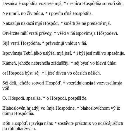
Desníca Hospódňa voznesé mjá, * desníca Hospódňa sotvorí sílu.
Ne umrú, no žív búdu, * i povím ďilá Hospódňa.
Nakazúja nakazá mjá Hospóď, * smérti že ne predadé mjá.
Otvérzite mňí vratá právdy, * všéd v ňá ispovímsja Hóspodevi.
Sijá vratá Hospódňa, * právedniji vnídut v ňá.
Ispovímsja Tebí, jáko uslýšal mjá jesí, * i býl jesí mňí vo spasénije.
Kámeň, jehóže nebrehóša zížduščiji, * séj býsť vo hlavú úhla:
ot Hóspoda býsť séj, * i jésť díven vo očesích nášich.
Séj déň, jehóže sotvorí Hospóď, * vozrádujemsja i vozveselímsja
vóň.
O, Hóspodi, spasí že, * o Hóspodi, pospiší že.
Blahoslovén hrjadýj vo ímja Hospódne, * blahoslovíchom vý iz
dómu Hospódňa.
Bóh Hospóď, i javísja nám: * sostávite prázdnik vo učaščájuščich
do róh oltarévych.