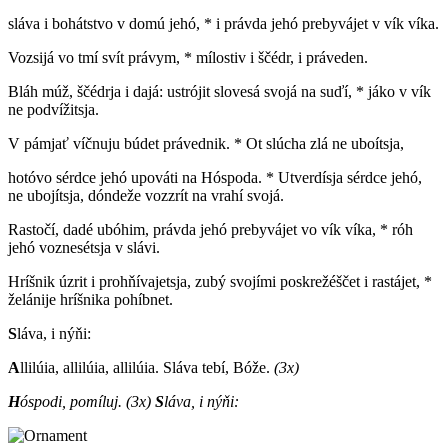
sláva i bohátstvo v domú jehó, * i právda jehó prebyvájet v vík víka.
Vozsijá vo tmí svít právym, * mílostiv i ščédr, i práveden.
Bláh múž, ščédrja i dajá: ustrójit slovesá svojá na suďí, * jáko v vík
ne podvížitsja.
V pámjať víčnuju búdet právednik. * Ot slúcha zlá ne uboítsja,
hotóvo sérdce jehó upováti na Hóspoda. * Utverdísja sérdce jehó,
ne ubojítsja, dóndeže vozzrít na vrahí svojá.
Rastočí, dadé ubóhim, právda jehó prebyvájet vo vík víka, * róh
jehó voznesétsja v slávi.
Hríšnik úzrit i prohňívajetsja, zubý svojími poskrežéščet i rastájet, *
želánije hríšnika pohíbnet.
S
láva, i nýňi:
A
llilúia, allilúia, allilúia. Sláva tebí, Bóže.
(3x)
H
óspodi, pomíluj.
(3x)
S
láva, i nýňi: