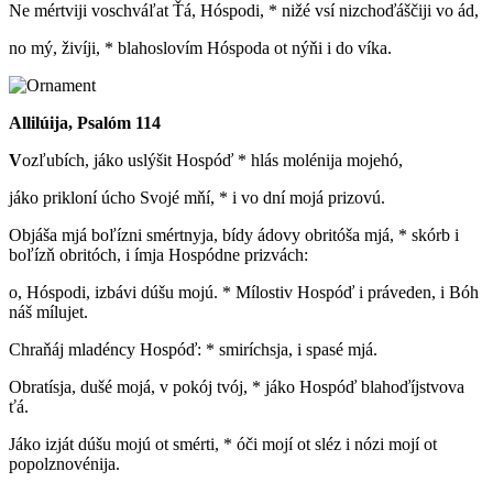
Ne mértviji voschváľat Ťá, Hóspodi, * nižé vsí nizchoďáščiji vo ád,
no mý, živíji, * blahoslovím Hóspoda ot nýňi i do víka.
Allilúija, Psalóm 114
V
ozľubích, jáko uslýšit Hospóď * hlás molénija mojehó,
jáko prikloní úcho Svojé mňí, * i vo dní mojá prizovú.
Objáša mjá boľízni smértnyja, bídy ádovy obritóša mjá, * skórb i
boľízň obritóch, i ímja Hospódne prizvách:
o, Hóspodi, izbávi dúšu mojú. * Mílostiv Hospóď i práveden, i Bóh
náš mílujet.
Chraňáj mladéncy Hospóď: * smiríchsja, i spasé mjá.
Obratísja, dušé mojá, v pokój tvój, * jáko Hospóď blahoďíjstvova
ťá.
Jáko izját dúšu mojú ot smérti, * óči mojí ot sléz i nózi mojí ot
popolznovénija.