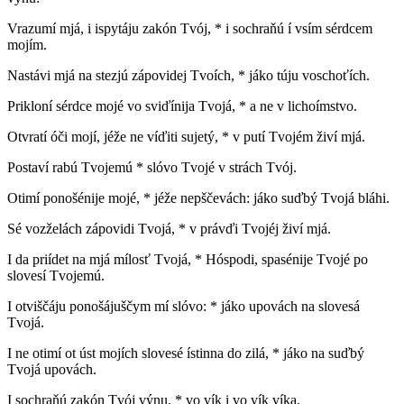
Vrazumí mjá, i ispytáju zakón Tvój, * i sochraňú í vsím sérdcem
mojím.
Nastávi mjá na stezjú zápovidej Tvoích, * jáko túju voschoťích.
Prikloní sérdce mojé vo sviďínija Tvojá, * a ne v lichoímstvo.
Otvratí óči mojí, jéže ne víďiti sujetý, * v putí Tvojém živí mjá.
Postaví rabú Tvojemú * slóvo Tvojé v strách Tvój.
Otimí ponošénije mojé, * jéže nepščevách: jáko suďbý Tvojá bláhi.
Sé vozželách zápovidi Tvojá, * v právďi Tvojéj živí mjá.
I da priídet na mjá mílosť Tvojá, * Hóspodi, spasénije Tvojé po
slovesí Tvojemú.
I otviščáju ponošájuščym mí slóvo: * jáko upovách na slovesá
Tvojá.
I ne otimí ot úst mojích slovesé ístinna do zilá, * jáko na suďbý
Tvojá upovách.
I sochraňú zakón Tvój výnu, * vo vík i vo vík víka.