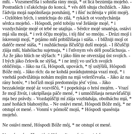
mňí. - Vozsmerďíša i sohníša rány mojá, * ot licá bezúmija mojehó. -
Postradách i sľakóchsja do koncá, * vés déň sítuja choždách. - Jáko
ľádvija mojá napólnišasja poruhánij, * i ňísť iscilénija v plóti mojéj.
- Ozlóblen bých, i smiríchsja do zilá, * rykách ot vozdychánija
sérdca mojehó. - Hóspodi, préd tobóju vsé želánije mojé, * i
vozdychánije mojé ot tebé ne utajísja. - Sérdce mojé smatésja, ostávi
mjá síla mojá, * i svít óčiju mojéju, i tój ňísť so mnóju. - Drúzi mojí i
ískrenniji mojí, * prjámo mňí priblížišasja i stáša. - I blížniji mojí ot
daléče mené stáša, * i nuždáchusja íščuščiji duší mojejá. - I íščuščiji
zlája mňí, hlahólachu sujetnaja, * i ľstívnym vés déň poučáchusja. -
Áz že jáko hlúch ne slýšach: * i jáko ňím ne otverzájaj úst svojích. -
I bých jáko čelovík ne slýšaj, * i ne imýj vo usťích svojích
obličénija. - Jáko na ťá, Hóspodi, upovách, * tý uslýšiši, Hóspodi
Bóže mój. - Jáko rích: da ne kohdá porádujutmisja vrazí mojí, * i
vnehdá podvižátisja nohám mojím na mjá veleríčevaša. - Jáko áz na
rány hotóv, * i boľízň mojá predomnóju jésť výnu. - Jáko
bezzakónije mojé áz vozviščú, * i popekúsja o hrisí mojém. - Vrazí
že mojí živút, i ukripíšasja páče mené, * i umnóžišasja nenavíďaščiji
mja bez právdy. - Vozdajúščiji mí zlája vozblahája, obolháchu mjá, *
zané hoňách blahostýňu. - Ne ostávi mené, Hóspodi Bóže mój, * ne
otstupí ot mené. - Vonmí v pómošč mojú, * Hóspodi spasénija
mojehó.
Ne ostávi mené, Hóspodi Bóže mój, * ne otstupí ot mené.