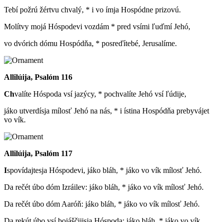
Tebí požrú žértvu chvalý, * i vo ímja Hospódne prizovú.
Molítvy mojá Hóspodevi vozdám * pred vsími ľuďmí Jehó,
vo dvórich dómu Hospódňa, * posreďítebé, Jerusalíme.
Allilúija, Psalóm 116
Ch
valíte Hóspoda vsí jazýcy, * pochvalíte Jehó vsí ľúdije,
jáko utverdísja mílosť Jehó na nás, * i ístina Hospódňa prebyvájet
vo vík.
Allilúija, Psalóm 117
I
spovídajtesja Hóspodevi, jáko bláh, * jáko vo vík mílosť Jehó.
Da rečét úbo dóm Izráilev: jáko bláh, * jáko vo vík mílosť Jehó.
Da rečét úbo dóm Aaróň: jáko bláh, * jáko vo vík mílosť Jehó.
Da rekút úbo vsí bojáščijisja Hóspoda: jáko bláh, * jáko vo vík