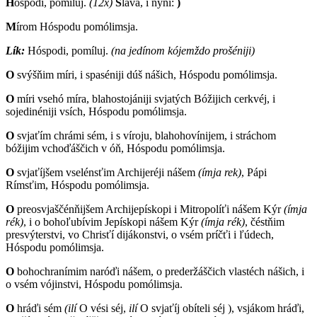
H
óspodi, pomíluj.
(12x)
S
láva, i nýňi:
)
M
írom Hóspodu pomólimsja.
Lík:
H
óspodi, pomíluj.
(na jedínom kójemždo prošéniji)
O
svýšňim míri, i spaséniji dúš nášich, Hóspodu pomólimsja.
O
míri vsehó míra, blahostojániji svjatých Bóžijich cerkvéj, i
sojedinéniji vsích, Hóspodu pomólimsja.
O
svjaťím chrámi sém, i s víroju, blahohovínijem, i stráchom
bóžijim vchoďáščich v óň, Hóspodu pomólimsja.
O
svjaťíjšem vselénsťim Archijeréji nášem
(ímja rek)
, Pápi
Rímsťim, Hóspodu pomólimsja.
O
preosvjaščénňijšem Archijepískopi i Mitropolíťi nášem Kýr
(ímja
rék)
, i o bohoľubívim Jepískopi nášem Kýr
(ímja rék)
, čéstňim
presvýterstvi, vo Chrisťí dijákonstvi, o vsém príčťi i ľúdech,
Hóspodu pomólimsja.
O
bohochranímim naróďi nášem, o prederžáščich vlastéch nášich, i
o vsém vójinstvi, Hóspodu pomólimsja.
O
hráďi sém
(ilí
O vési séj,
ilí
O svjaťíj obíteli séj
)
, vsjákom hráďi,