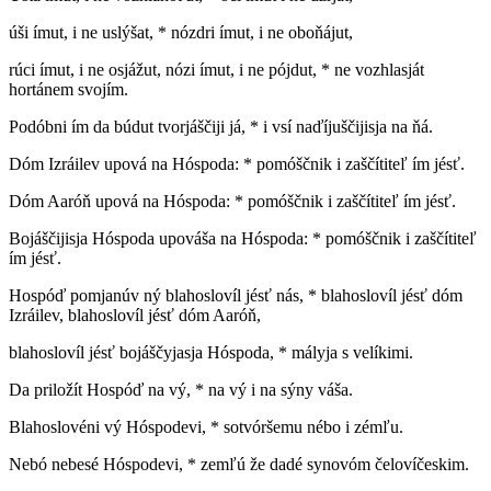
úši ímut, i ne uslýšat, * nózdri ímut, i ne oboňájut,
rúci ímut, i ne osjážut, nózi ímut, i ne pójdut, * ne vozhlasját
hortánem svojím.
Podóbni ím da búdut tvorjáščiji já, * i vsí naďíjuščijisja na ňá.
Dóm Izráilev upová na Hóspoda: * pomóščnik i zaščítiteľ ím jésť.
Dóm Aaróň upová na Hóspoda: * pomóščnik i zaščítiteľ ím jésť.
Bojáščijisja Hóspoda upováša na Hóspoda: * pomóščnik i zaščítiteľ
ím jésť.
Hospóď pomjanúv ný blahoslovíl jésť nás, * blahoslovíl jésť dóm
Izráilev, blahoslovíl jésť dóm Aaróň,
blahoslovíl jésť bojáščyjasja Hóspoda, * mályja s velíkimi.
Da priložít Hospóď na vý, * na vý i na sýny váša.
Blahoslovéni vý Hóspodevi, * sotvóršemu nébo i zémľu.
Nebó nebesé Hóspodevi, * zemľú že dadé synovóm čelovíčeskim.