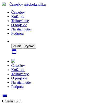
Časoslov
gréckokatolíka
Časoslov
Knižnica
Tolkovánije
O projekte
Na stiahnutie
Podpora
Zrušiť
Vybrať
date_range
Časoslov
Knižnica
Tolkovánije
O projekte
Na stiahnutie
Podpora
menu
Utiereň 16.3.