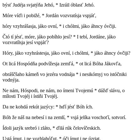
býsť Judéja svjatýňa Jehó, * Izráil óblasť Jehó.
Móre víďi i pobižé, * Jordán vozvratísja vspjáť,
hóry vzyhrášasja, jáko ovní, * i chólmi, jáko áhncy óvčiji.
Čtó tí jésť, móre, jáko pobíhlo jesí? * I tebí, Jordáne, jáko
vozvratílsja jesí vspjáť?
Hóry, jáko vzyhrástesja, jáko ovní, i chólmi, * jáko áhncy óvčiji?
Ot licá Hospódňa podvížesja zemľá, * ot licá Bóha Jákovľa,
obráščšaho kámeň vo jezéra vodnája * i nesikómyj vo istóčniki
vodnýja.
Ne nám, Hóspodi, ne nám, no ímeni Tvojemú * dážď slávu, o
mílosti Tvojéj i ístiňi Tvojéj.
Da ne kohdá rekút jazýcy: * hďí jésť Bóh ích.
Bóh že náš na nebesí i na zemlí, * vsjá jelíka voschoťí, sotvorí.
Ídoli jazýk srebró i zláto, * ďilá rúk čelovíčeskich.
Ustá ímut, i ne vozhlahóľut, * óči ímut i ne úzrjat,