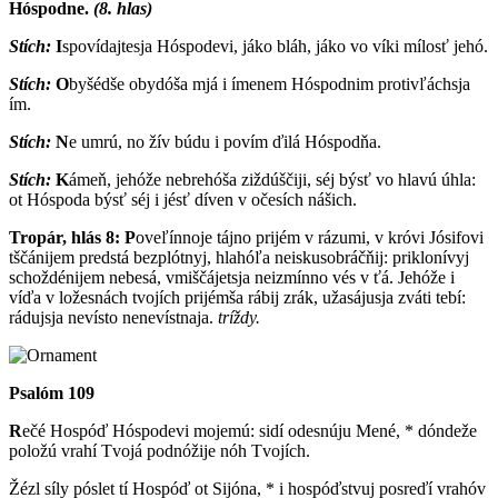
Hóspodne.
(8. hlas)
Stích:
I
spovídajtesja Hóspodevi, jáko bláh, jáko vo víki mílosť jehó.
Stích:
O
byšédše obydóša mjá i ímenem Hóspodnim protivľáchsja
ím.
Stích:
N
e umrú, no žív búdu i povím ďilá Hóspodňa.
Stích:
K
ámeň, jehóže nebrehóša ziždúščiji, séj býsť vo hlavú úhla:
ot Hóspoda býsť séj i jésť díven v očesích nášich.
Tropár, hlás 8:
P
oveľínnoje tájno prijém v rázumi, v króvi Jósifovi
tščánijem predstá bezplótnyj, hlahóľa neiskusobráčňij: priklonívyj
schoždénijem nebesá, vmiščájetsja neizmínno vés v ťá. Jehóže i
víďa v ložesnách tvojích prijémša rábij zrák, užasájusja zváti tebí:
rádujsja nevísto nenevístnaja.
tríždy.
Psalóm 109
R
ečé Hospóď Hóspodevi mojemú: sidí odesnúju Mené, * dóndeže
položú vrahí Tvojá podnóžije nóh Tvojích.
Žézl síly póslet tí Hospóď ot Sijóna, * i hospóďstvuj posreďí vrahóv