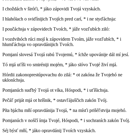
I choždách v širóťi, * jáko zápovidi Tvojá vzyskách.
I hlahólach o sviďínijich Tvojích pred carí, * i ne styďáchsja:
I poučáchsja v zápovidech Tvoích, * jáže vozľubích ziló:
I vozdvihóch rúci mojí k zápovidem Tvoím, jáže vozľubích, * i
hlumľáchsja vo opravdánijich Tvoích.
Pomjaní slovesá Tvojá rabú Tvojemú, * íchže upovánije dál mí jesí.
Tó mjá uťíši vo smiréniji mojém, * jáko slóvo Tvojé živí mjá.
Hórdii zakonoprestúpovachu do zilá: * ot zakóna že Tvojehó ne
ukloníchsja.
Pomjanúch suďbý Tvojá ot víka, Hóspodi, * i uťíšichsja.
Pečáľ priját mjá ot hríšnik, * ostavľájuščich zakón Tvój.
Píta bjáchu mňí opravdánija Tvojá, * na mísťi prišéľstvija mojehó.
Pomjanúch v noščí ímja Tvojé, Hóspodi, * i sochraních zakón Tvój.
Séj býsť mňí, * jáko opravdánij Tvoích vzyskách.