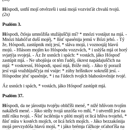
H
óspodi, ustňí mojí otvérzeši i ustá mojá vozvisťát chvalú tvojú.
(2x)
Psalóm 3.
H
óspodi, čtósja umnóžiša stužájuščiji mí? * mnózi vostájut na mjá. -
Mnózi hlahóľut duší mojéj, * ňísť spasénija jemú v Bózi jehó. - Tý
že, Hóspodi, zastúpnik mój jesí, * sláva mojá, i voznosjáj hlavú
mojú. - Hlásom mojím ko Hóspodu vozzvách, * i uslýša mjá ot horý
svjatýja svojejá. - Áz že usnúch i spách: * vostách, jáko Hóspoď
zastúpit mjá. - Ne ubojúsja ot tém ľudéj, ókrest napádajuščich na
mjá: * voskresní, Hóspodi, spasí mjá, Bóže mój. - Jáko tý porazíl
jesí vsjá vraždújuščyja mí vsúje: * zúby hríšnikov sokrušíl jesí. -
Hóspodne jésť spasénije, * i na ľúdech tvojích blahoslovénije tvojé.
Áz usnúch i spách, * vostách, jáko Hóspoď zastúpit mjá.
Psalóm 37.
H
óspodi, da ne járostiju tvojéju obličíši mené, * nižé hňívom tvojím
nakážeši mené. - Jáko stríly tvojá unzóša vo mňí, * i utverdíl jesí na
mňí rúku tvojú. - Ňísť iscilénija v plóti mojéj ot licá hňíva tvojehó, *
ňísť míra v kostéch mojích, ot licá hrích mojích. - Jáko bezzakónija
mojá prevzydóša hlavú mojú, * i jáko brémja ťážkoje oťahoťíša na