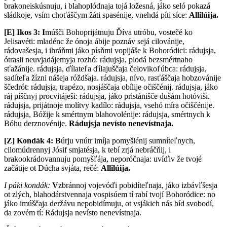
brakoneiskúsnuju, i blahoplódnaja tojá ložesná, jáko seló pokazá
sládkoje, vsím choťáščym žáti spasénije, vnehdá píti síce:
Allilúija.
[E] Ikos 3:
I
múšči Bohoprijátnuju Ďíva utróbu, vostečé ko
Jelisavéti: mladénc že ónoja ábije poznáv sejá cilovánije,
rádovašesja, i ihráňmi jáko písňmi vopijáše k Bohoródici: rádujsja,
ótrasli neuvjadájemyja rozhó: rádujsja, plodá bezsmértnaho
sťažánije. rádujsja, ďílateľa ďílajuščaja čelovikoľúbca: rádujsja,
sadíteľa žízni nášeja róždšaja. rádujsja, nívo, rasťáščaja hobzovánije
ščedrót: rádujsja, trapézo, nosjáščaja obílije očiščénij. rádujsja, jáko
ráj píščnyj procvitáješi: rádujsja, jáko pristánišče dušám hotóviši.
rádujsja, prijátnoje molítvy kadílo: rádujsja, vsehó míra očiščénije.
rádujsja, Bóžije k smértnym blahovolénije: rádujsja, smértnych k
Bóhu derznovénije.
Rádujsja nevísto nenevístnaja.
[Z]
Kondák 4:
B
úrju vnútr imíja pomyšlénij sumníteľnych,
cilomúdrennyj Jósif smjatésja, k tebí zrjá nebráčňij, i
brakookrádovannuju pomyšľája, neporóčnaja: uvíďiv že tvojé
začátije ot Dúcha svjáta, rečé:
Allilúija.
I páki kondák:
V
zbránnoj vojevóďi pobidíteľnaja, jáko izbávľšesja
ot zlých, blahodárstvennaja vospisúem tí rabí tvojí Bohoródice: no
jáko imúščaja deržávu nepobidímuju, ot vsjákich nás bíd svobodí,
da zovém tí: Rádujsja nevísto nenevístnaja.