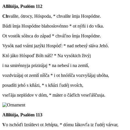
Allilúija, Psalóm 112
Ch
valíte, ótrocy, Hóspoda, * chvalíte ímja Hospódne.
Búdi ímja Hospódne blahoslovénno * ot nýňi i do víka.
Ot vostók sólnca do západ * chváľno ímja Hospódne.
Vysók nad vsími jazýki Hospóď: * nad nebesý sláva Jehó.
Któ jáko Hóspoď Bóh náš? * Na vysókich živýj
i na smirénnyja prizirájaj * na nebesí i na zemlí,
vozdvizájaj ot zemlí níšča * i ot hnóišča vozvyšájaj ubóha,
posadíti jehó s kňázi, * s kňázi ľudéj svoích,
vseľája neplódov v dóm, * máter o čáďich veseľáščusja.
Allilúija, Psalóm 113
V
o ischóďi Izráilevi ot Jehípta, * dómu Iákovľa iz ľudéj várvar,