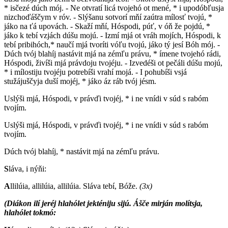
* isčezé dúch mój. - Ne otvratí licá tvojehó ot mené, * i upodóbľusja
nizchoďáščym v róv. - Slýšanu sotvorí mňí zaútra mílosť tvojú, *
jáko na ťá upovách. - Skaží mňí, Hóspodi, púť, v óň že pojdú, *
jáko k tebí vzjách dúšu mojú. - Izmí mjá ot vráh mojích, Hóspodi, k
tebí pribihóch,* naučí mjá tvoríti vóľu tvojú, jáko tý jesí Bóh mój. -
Dúch tvój blahíj nastávit mjá na zémľu právu, * ímene tvojehó rádi,
Hóspodi, živíši mjá právdoju tvojéju. - Izvedéši ot pečáli dúšu mojú,
* i mílostiju tvojéju potrebíši vrahí mojá. - I pohubíši vsjá
stužájuščyja duší mojéj, * jáko áz ráb tvój jésm.
Uslýši mjá, Hóspodi, v právďi tvojéj, * i ne vnídi v súd s rabóm
tvojím.
Uslýši mjá, Hóspodi, v právďi tvojéj, * i ne vnídi v súd s rabóm
tvojím.
Dúch tvój blahíj, * nastávit mjá na zémľu právu.
S
láva, i nýňi:
A
llilúia, allilúia, allilúia. Sláva tebí, Bóže.
(3x)
(Diákon ilí jeréj hlahólet jekténiju sijú. Ášče mirján molítsja,
hlahólet tokmó: