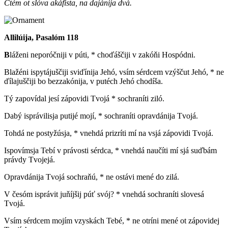
Čtém ot slóva akáfista, na dajánija dvá.
Allilúija, Pasalóm 118
B
láženi neporóčniji v púti, * choďáščiji v zakóňi Hospódni.
Blažéni ispytájuščiji sviďínija Jehó, vsím sérdcem vzýščut Jehó, * ne
ďílajuščiji bo bezzakónija, v putéch Jehó chodíša.
Tý zapovídal jesí zápovidi Tvojá * sochraníti ziló.
Dabý isprávilisja putijé mojí, * sochraníti opravdánija Tvojá.
Tohdá ne postyžúsja, * vnehdá prizríti mí na vsjá zápovidi Tvojá.
Ispovímsja Tebí v právosti sérdca, * vnehdá naučíti mí sjá suďbám
právdy Tvojejá.
Opravdánija Tvojá sochraňú, * ne ostávi mené do zilá.
V česóm isprávit juňíjšij púť svój? * vnehdá sochraníti slovesá
Tvojá.
Vsím sérdcem mojím vzyskách Tebé, * ne otríni mené ot zápovidej