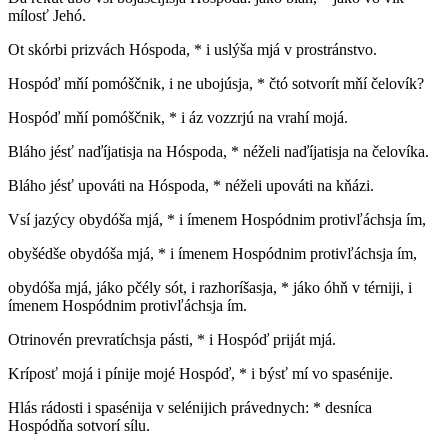
mílosť Jehó.
Ot skórbi prizvách Hóspoda, * i uslýša mjá v prostránstvo.
Hospóď mňí pomóščnik, i ne ubojúsja, * čtó sotvorít mňí čelovík?
Hospóď mňí pomóščnik, * i áz vozzrjú na vrahí mojá.
Bláho jésť naďíjatisja na Hóspoda, * néželi naďíjatisja na čelovíka.
Bláho jésť upováti na Hóspoda, * néželi upováti na kňázi.
Vsí jazýcy obydóša mjá, * i ímenem Hospódnim protivľáchsja ím,
obyšédše obydóša mjá, * i ímenem Hospódnim protivľáchsja ím,
obydóša mjá, jáko pčély sót, i razhoríšasja, * jáko óhň v térniji, i
ímenem Hospódnim protivľáchsja ím.
Otrinovén prevratíchsja pásti, * i Hospóď priját mjá.
Kríposť mojá i pínije mojé Hospóď, * i býsť mí vo spasénije.
Hlás rádosti i spasénija v selénijich právednych: * desníca
Hospódňa sotvorí sílu.