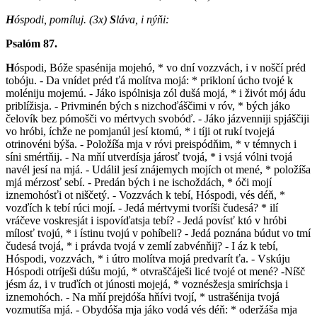
H
óspodi, pomíluj.
(3x)
S
láva, i nýňi:
Psalóm 87.
H
óspodi, Bóže spasénija mojehó, * vo dní vozzvách, i v noščí préd
tobóju. - Da vnídet préd ťá molítva mojá: * prikloní úcho tvojé k
moléniju mojemú. - Jáko ispólnisja zól dušá mojá, * i živót mój ádu
priblížisja. - Privminén bých s nizchoďáščimi v róv, * bých jáko
čelovík bez pómošči vo mértvych svobóď. - Jáko jázvenniji spjáščiji
vo hróbi, íchže ne pomjanúl jesí ktomú, * i tíji ot rukí tvojejá
otrinovéni býša. - Položíša mja v róvi preispódňim, * v témnych i
síni smértňij. - Na mňí utverdísja járosť tvojá, * i vsjá vólni tvojá
navél jesí na mjá. - Událil jesí znájemych mojích ot mené, * položíša
mjá mérzosť sebí. - Predán bých i ne ischoždách, * óči mojí
iznemohósťi ot niščetý. - Vozzvách k tebí, Hóspodi, vés déň, *
vozďích k tebí rúci mojí. - Jedá mértvymi tvoríši čudesá? * ilí
vráčeve voskresját i ispovíďatsja tebí? - Jedá povísť któ v hróbi
mílosť tvojú, * i ístinu tvojú v pohíbeli? - Jedá poznána búdut vo tmí
čudesá tvojá, * i právda tvojá v zemlí zabvénňij? - I áz k tebí,
Hóspodi, vozzvách, * i útro molítva mojá predvarít ťa. - Vskúju
Hóspodi otríješi dúšu mojú, * otvraščáješi licé tvojé ot mené? -Níšč
jésm áz, i v truďích ot júnosti mojejá, * voznésžesja smiríchsja i
iznemohóch. - Na mňí prejdóša hňívi tvojí, * ustrašénija tvojá
vozmutíša mjá. - Obydóša mja jáko vodá vés déň: * oderžáša mja