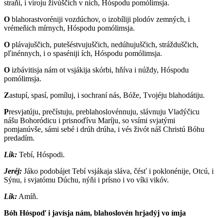
straňí, i víroju živúščich v ních, Hóspodu pomólimsja.
O
blahorastvoréniji vozdúchov, o izobíliji plodóv zemných, i
vrémeňich mírnych, Hóspodu pomólimsja.
O
plávajuščich, putešéstvujuščich, nedúhujuščich, strážduščich,
pľinénnych, i o spaséniji ích, Hóspodu pomólimsja.
O
izbávitisja nám ot vsjákija skórbi, hňíva i núždy, Hóspodu
pomólimsja.
Z
astupí, spasí, pomíluj, i sochraní nás, Bóže, Tvojéju blahodátiju.
P
resvjatúju, prečístuju, preblahoslovénnuju, slávnuju Vladýčicu
nášu Bohoródicu i prisnoďívu Maríju, so vsími svjatými
pomjanúvše, sámi sebé i drúh drúha, i vés živót náš Christú Bóhu
predadím.
Lík:
T
ebí, Hóspodi.
Jeréj:
J
áko podobájet Tebí vsjákaja sláva, čésť i poklonénije, Otcú, i
Sýnu, i svjatómu Dúchu, nýňi i prísno i vo víki vikóv.
Lík:
A
míň.
B
óh Hóspoď i javísja nám, blahoslovén hrjadýj vo ímja