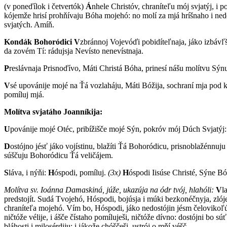
(v poneďílok i četvertók)
Á
nhele Christóv, chraníteľu mój svjatýj, i p
kójemže hrisí prohňívaju Bóha mojehó: no molí za mjá hríšnaho i nedos
svjatých. Amíň.
Kondák Bohoródici
V
zbránnoj Vojevóďi pobidíteľnaja, jáko izbávľš
da zovém Tí: rádujsja Nevísto nenevístnaja.
P
reslávnaja Prisnoďívo, Máti Christá Bóha, prinesí nášu molítvu Sý
V
sé upovánije mojé na Ťá vozlaháju, Máti Bóžija, sochraní mja pod 
pomíluj mjá.
Molítva svjatáho Joanníkija:
U
povánije mojé Otéc, pribížišče mojé Sýn, pokróv mój Dúch Svjatýj: T
D
ostójno jésť jáko vojístinu, blažíti Ťá Bohoródicu, prisnoblažénnuj
súščuju Bohoródicu Ťá veličájem.
S
láva, i nýňi:
H
óspodi, pomíluj.
(3x)
H
óspodi Iisúse Christé, Sýne Bó
Molítva sv. Ioánna Damaskiná, júže, ukazúja na ódr tvój, hlahóli:
V
l
predstojít. Sudá Tvojehó, Hóspodi, bojúsja i múki bezkonéčnyja, zlóje
chraníteľa mojehó. Vím bo, Hóspodi, jáko nedostójin jésm čelovikoľúbi
ničtóže vélije, i ášče čístaho pomíluješi, ničtóže dívno: dostójni bo 
bláhosti i milosérdiju: i jákože chóščeši, ustrój o mňí véšč.