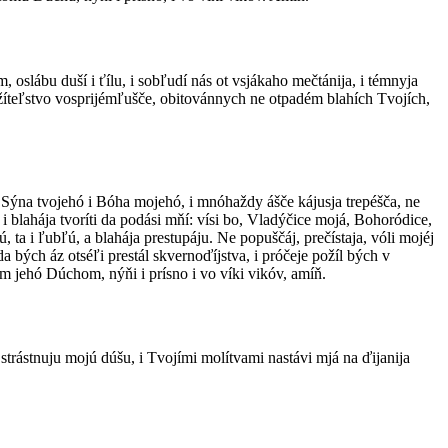
slábu duší i ťílu, i sobľudí nás ot vsjákaho mečtánija, i témnyja
je žíteľstvo vosprijémľušče, obitovánnych ne otpadém blahích Tvojích,
ju Sýna tvojehó i Bóha mojehó, i mnóhaždy ášče kájusja trepéšča, ne
 i blahája tvoríti da podási mňí: vísi bo, Vladýčice mojá, Bohoródice,
ta i ľubľú, a blahája prestupáju. Ne popuščáj, prečístaja, vóli mojéj
 bých áz otséľi prestál skvernoďíjstva, i próčeje požíl bých v
im jehó Dúchom, nýňi i prísno i vo víki vikóv, amíň.
strástnuju mojú dúšu, i Tvojími molítvami nastávi mjá na ďijanija