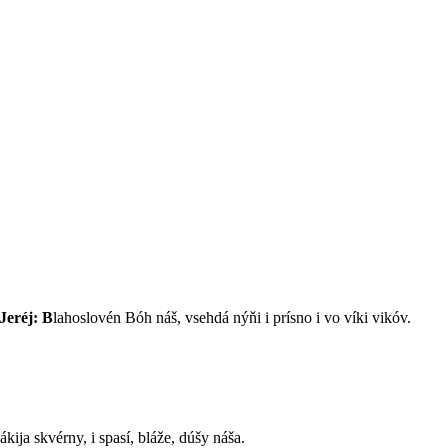
Jeréj: B
lahoslovén Bóh náš, vsehdá nýňi i prísno i vo víki vikóv.
jákija skvérny, i spasí, bláže, dúšy náša.