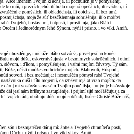
ýnija. Ášče ímenem Tvojím kľáchsja, ilí pochúlich je v pomyšléniji
e ko mňí, i prezrích jehó: ilí bráta mojehó opečálich, ilí svádich, ilí
azvraščénije pomýslich, ilí objadóchsja, ilí opíchsja, ilí bez umá
posmijáchsja, moja že súť bezčíslennaja sohrišénija: ilí o molítvi
á Tvojehó, i ostávi mí, i otpustí, i prostí mja, jáko Bláh i
 so Otcém i Jedinoródnym Jehó Sýnom, nýňi i prísno, i vo víki. Amíň.
ojé uhoždénije, i ničtóže bláho sotvórša, privél jesí na konéc
šuju mojú dúšu, oskvernívšujusja v bezmírnych sohrišénijich, i otimí
jem, slóvom, i ďílom, i pomyšlénijem, i vsími mojími čúvstvy. Tý sám,
sti, Bóže, očísti mnóžestvo hrichóv mojích. Blahovolí, Hóspodi,
 usnúti sotvorí, i bez mečtánija: i nesmuščén pómysl rabá Tvojehó
i nastávnika duší i ťílu mojemú, da izbávit mjá ot vrah mojích: da
u: dáruj mí vostávšu slovesém Tvojim poučítisja, i unýnije bisóvskoje
e dál jesí nám hríšnym zastuplénije, i prijimí sijú moľáščujusja za
ých Tvojích rádi, ubóhuju dúšu mojú sobľudí, Iisúse Christé Bóže náš,
ren són i bezmjatéžen dáruj mí: ánhela Tvojehó chraníteľa poslí,
tómu Dúchu, nýňi i prísno, i vo víki vikóv. Amíň.