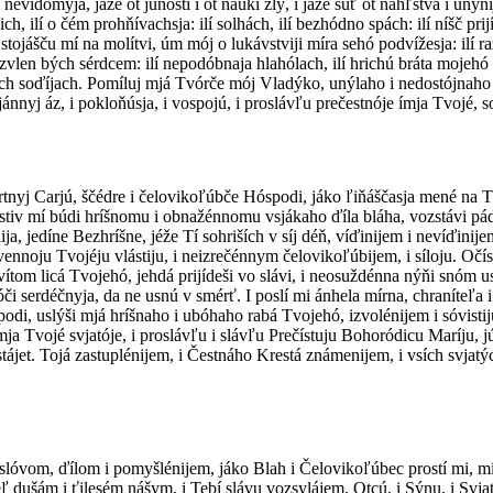
 nevídomyja, jáže ot júnosti i ot naúki zlý, i jáže súť ot náhľstva i un
 ilí o čém prohňívachsja: ilí solhách, ilí bezhódno spách: ilí níšč prijíd
lí stojášču mí na molítvi, úm mój o lukávstviji míra sehó podvížesja: ilí r
jázvlen bých sérdcem: ilí nepodóbnaja hlahólach, ilí hrichú bráta mojehó 
sích soďíjach. Pomíluj mjá Tvórče mój Vladýko, unýlaho i nedostójnaho rab
jánnyj áz, i pokloňúsja, i vospojú, i proslávľu prečestnóje ímja Tvojé,
rtnyj Carjú, ščédre i čelovikoľúbče Hóspodi, jáko ľiňáščasja mené na Tv
ostiv mí búdi hríšnomu i obnažénnomu vsjákaho ďíla bláha, vozstávi pád
ja, jedíne Bezhríšne, jéže Tí sohriších v síj déň, víďinijem i nevíďini
ennoju Tvojéju vlástiju, i neizrečénnym čelovikoľúbijem, i síloju. Očí
a svítom licá Tvojehó, jehdá prijídeši vo slávi, i neosuždénna nýňi snóm
óči serdéčnyja, da ne usnú v smérť. I poslí mi ánhela mírna, chraníteľa 
di, uslýši mjá hríšnaho i ubóhaho rabá Tvojehó, izvolénijem i sóvistij
a Tvojé svjatóje, i proslávľu i slávľu Prečístuju Bohoródicu Maríju, júž
stájet. Tojá zastuplénijem, i Čestnáho Krestá známenijem, i vsích svjat
 slóvom, ďílom i pomyšlénijem, jáko Blah i Čelovikoľúbec prostí mi, mí
eľ dušám i ťilesém nášym, i Tebí slávu vozsylájem, Otcú, i Sýnu, i Svja