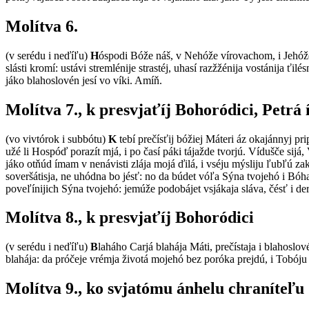
Molítva 6.
(v serédu i neďíľu)
H
óspodi Bóže náš, v Nehóže vírovachom, i Jehóže
slásti kromí: ustávi stremlénije strastéj, uhasí razžžénija vostánija 
jáko blahoslovén jesí vo víki. Amíň.
Molítva 7., k presvjaťíj Bohoródici, Petrá
(vo vivtórok i subbótu)
K
tebí prečísťij bóžiej Máteri áz okajánnyj pr
užé li Hospóď porazít mjá, i po časí páki tájažde tvorjú. Vídušče sijá
jáko otňúd ímam v nenávisti zlája mojá ďilá, i vséju mýsliju ľubľú za
soveršátisja, ne uhódna bo jésť: no da búdet vóľa Sýna tvojehó i Bóha
poveľínijich Sýna tvojehó: jemúže podobájet vsjákaja sláva, čésť i d
Molítva 8., k presvjaťíj Bohoródici
(v serédu i neďíľu)
B
laháho Carjá blahája Máti, prečístaja i blahoslo
blahája: da próčeje vrémja životá mojehó bez poróka prejdú, i Tobóju 
Molítva 9., ko svjatómu ánhelu chraníteľu