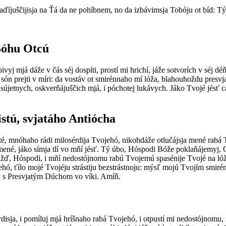
aďíjuščijisja na Ťá da ne pohíbnem, no da izbávimsja Tobóju ot bíd: Tý 
 Bóhu Otcú
ivyj mjá dáže v čás séj dospíti, prostí mi hrichí, jáže sotvorích v séj 
éj són prejti v míri: da vostáv ot smirénnaho mí lóža, blahouhoždu pres
sújetnych, oskverňájuščich mjá, i póchotej lukávych. Jáko Tvojé jésť cárs
stú, svjatáho Antiócha
sté, mnóhaho rádi milosérdija Tvojehó, nikohdáže otlučájsja mené rabá 
mené, jáko símja tlí vo mňí jésť. Tý úbo, Hóspodi Bóže poklaňájemyj, C
ážď, Hóspodi, i mňí nedostójnomu rabú Tvojemú spasénije Tvojé na lóž
ehó, ťílo mojé Tvojéju strástiju bezstrástnoju: mýsľ mojú Tvojím smir
 i s Presvjatým Dúchom vo víki. Amíň.
isja, i pomíluj mjá hríšnaho rabá Tvojehó, i otpustí mi nedostójnomu, i p