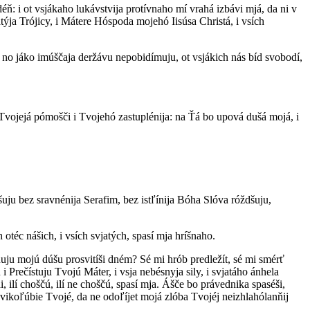
 déň: i ot vsjákaho lukávstvija protívnaho mí vrahá izbávi mjá, da ni v
týja Trójicy, i Mátere Hóspoda mojehó Iisúsa Christá, i vsích
: no jáko imúščaja deržávu nepobidímuju, ot vsjákich nás bíd svobodí,
Tvojejá pómošči i Tvojehó zastuplénija: na Ťá bo upová dušá mojá, i
šuju bez sravnénija Serafim, bez istľínija Bóha Slóva róždšuju,
otéc nášich, i vsích svjatých, spasí mja hríšnaho.
nuju mojú dúšu prosvitíši dném? Sé mi hrób predležít, sé mi smérť
Prečístuju Tvojú Máter, i vsja nebésnyja sily, i svjatáho ánhela
ilí choščú, ilí ne choščú, spasí mja. Ášče bo právednika spaséši,
lovikoľúbie Tvojé, da ne odoľíjet mojá zlóba Tvojéj neizhlahólanňij