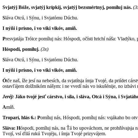
Svjatýj Bóže, svjatýj krípkij, svjatýj bezsmértnyj, pomíluj nás.
(3
S
láva Otcú, i Sýnu, i Svjatómu Dúchu.
I nýňi i prísno, i vo víki vikóv, amíň.
P
resvjatája Tróice pomíluj nás: Hóspodi, očísti hrichí náša: Vladýko, p
Hóspodi, pomíluj.
(3x)
S
láva Otcú, i Sýnu, i Svjatómu Dúchu.
I nýňi i prísno, i vo víki vikóv, amíň.
Ó
tče naš, íže jesí na nebesích, da svjatítsja ímja Tvojé, da priídet c
ostavľájem dolžnikóm nášym: i ne vvedí nás vo iskušénije, no izbávi 
Jeréj:
J
áko tvojé jesť cárstvo, i síla, i sláva, Otcá i Sýna, i Svjatá
A
míň.
Troparí, hlás 6.:
P
omíluj nás, Hóspodi, pomíluj nás: vsjákaho bo otví
Sláva: H
óspodi, pomíluj nás, na Ťá bo upováchom, ne prohňívajsja na 
Tvojí, vsí ďilá rukú Tvojéju, i ímja Tvojé prizyvájem.