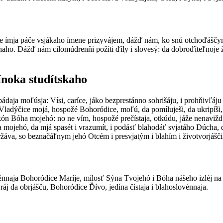
 ímja páče vsjákaho ímene prizyvájem, dážď nám, ko snú otchoďáščym, o
ťilésnaho. Dážď nám cilomúdrenňi požíti ďíly i slovesý: da dobroďíteľno
 ínoka studítskaho
ipádaja moľúsja: Vísi, caríce, jáko bezprestánno sohrišáju, i prohňivľá
, Vladýčice mojá, hospožé Bohoródice, moľú, da pomíluješi, da ukripíši,
kón Bóha mojehó: no ne vím, hospožé prečístaja, otkúdu, jáže nenaviždú, 
 mojehó, da mjá spasét i vrazumít, i podásť blahodáť svjatáho Dúcha, da
eržáva, so beznačáľnym jehó Otcém i presvjatým i blahím i životvorjášč
vénnaja Bohoródice Maríje, mílosť Sýna Tvojehó i Bóha nášeho izléj na 
ráj da obrjášču, Bohoródice Ďívo, jedína čístaja i blahoslovénnaja.