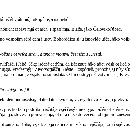
á rečét vráh mój: ukripíchsja na nehó.
nóhich: izbávi mjá ot ních, i spasí mja, Bláže, jáko Čelovikoľúbec.
lčno vospojím sérd cem i ustý, Bohoródicu si jú ispovídajušče, jáko vo
tákožde i ot vsích strán, hlahóľa molítvu čestnómu Krestú:
navíďaščiji Jehó: Jáko isčezájet dým, da isčéznut: jáko tájet vósk ot licá 
ujsja, Prečestnýj i Životvorjáščij Kréste Hospódeň, prohoňájaj bísy sí
ýj, na prohnánije vsjákaho supostáta. O Prečestnýj i Životvorjáščij K
u tvojéju prejdí.
í déň mimošédšij, blahodátiju svojéju, v živých i vo zdráviji prebýti.
ejá, prechoďá, i podróbnu isčitája vsjá časý dnevnyja, načén ot vrémene,
á ďijánija, slovesá i pomyšlénija, ot utrá dáže do véčera tobóju proiznesé
no ot samáho Bóha, vsjá blahája nám dárujuščaho nepščúja, tomú sijé vospi