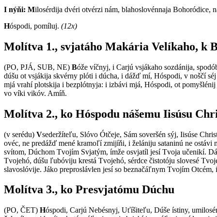
I nýňi: M
ilosérdija dvéri otvérzi nám, blahoslovénnaja Bohoródice, n
H
óspodi, pomíluj.
(12x)
Molítva 1., svjatáho Makária Velíkaho, k
(PO, PJÁ, SUB, NE)
B
óže víčnyj, i Carjú vsjákaho sozdánija, spodób
dúšu ot vsjákija skvérny plóti i dúcha, i dážď mí, Hóspodi, v noščí s
mjá vrahí plotskija i bezplótnyja: i izbávi mjá, Hóspodi, ot pomyšlénij 
vo víki vikóv. Amíň.
Molítva 2., ko Hóspodu nášemu Iisúsu Chri
(v serédu)
V
sederžíteľu, Slóvo Ótčeje, Sám soveršén sýj, Iisúse Chri
ovéc, ne predážď mené kramoľí zmijíňi, i želániju sataninú ne ostávi 
svítom, Dúchom Tvojím Svjatým, ímže osvjatíl jesí Tvoja učenikí. D
Tvojehó, dúšu ľubóviju krestá Tvojehó, sérdce čistotóju slovesé Tvoj
slavoslóvije. Jáko preproslávlen jesí so beznačáľnym Tvojím Otcém,
Molítva 3., ko Presvjatómu Dúchu
(PO, ČET)
H
óspodi, Carjú Nebésnyj, Uťíšiteľu, Dúše ístiny, umilosérd