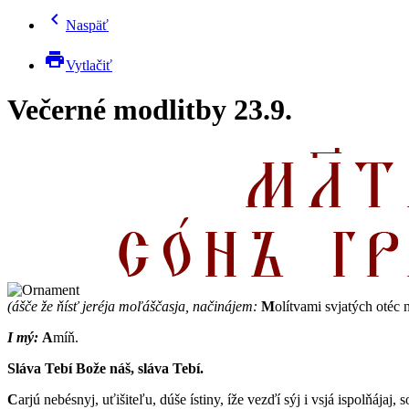
chevron_left
Naspäť
print
Vytlačiť
Večerné modlitby 23.9.
(ášče že ňísť jeréja moľáščasja, načinájem:
M
olítvami svjatých otéc 
I mý:
A
míň.
Sláva Tebí Bože náš, sláva Tebí.
C
arjú nebésnyj, uťišiteľu, dúše ístiny, íže vezďí sýj i vsjá ispolňájaj, s