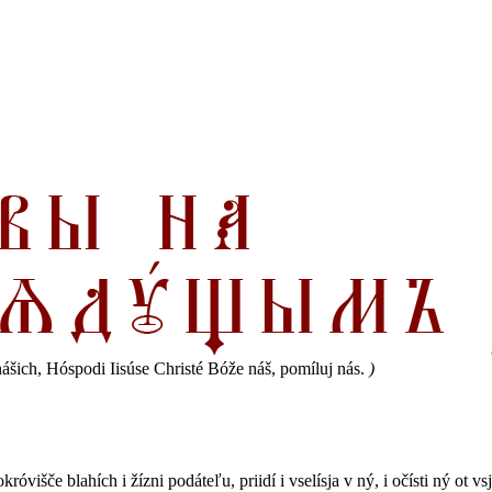
nášich, Hóspodi Iisúse Christé Bóže náš, pomíluj nás.
)
okróvišče blahích i žízni podáteľu, priidí i vselísja v ný, i očísti ný ot vs