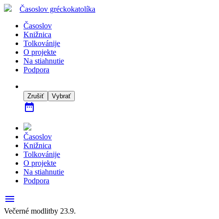
Časoslov
gréckokatolíka
Časoslov
Knižnica
Tolkovánije
O projekte
Na stiahnutie
Podpora
Zrušiť
Vybrať
date_range
Časoslov
Knižnica
Tolkovánije
O projekte
Na stiahnutie
Podpora
menu
Večerné modlitby 23.9.