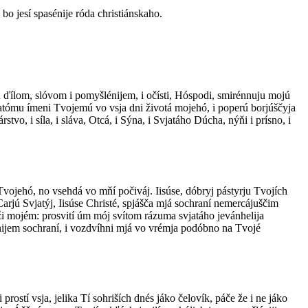
bo jesí spasénije róda christiánskaho.
déň ďílom, slóvom i pomyšlénijem, i očísti, Hóspodi, smirénnuju mojú
vjatómu ímeni Tvojemú vo vsja dni životá mojehó, i poperú borjúščyja
tvo, i síla, i sláva, Otcá, i Sýna, i Svjatáho Dúcha, nýňi i prísno, i
Tvojehó, no vsehdá vo mňí počiváj. Iisúse, dóbryj pástyrju Tvojích
arjú Svjatýj, Iisúse Christé, spjášča mjá sochraní nemercájuščim
i mojém: prosvití úm mój svítom rázuma svjatáho jevánhelija
énijem sochraní, i vozdvíhni mjá vo vrémja podóbno na Tvojé
rostí vsja, jelika Tí sohriších dnés jáko čelovík, páče že i ne jáko