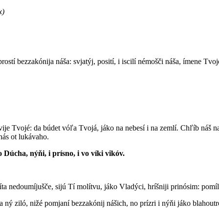
x)
rostí bezzakónija náša: svjatýj, posití, i iscilí némošči náša, ímene Tvoj
árstvije Tvojé: da búdet vóľa Tvojá, jáko na nebesí i na zemlí. Chľíb ná
nás ot lukávaho.
ho Dúcha, nýňi, i prísno, i vo víki vikóv.
ta nedoumíjušče, sijú Tí molítvu, jáko Vladýci, hríšniji prinósim: pomíl
ný ziló, nižé pomjaní bezzakónij nášich, no prízri i nýňi jáko blahoutró