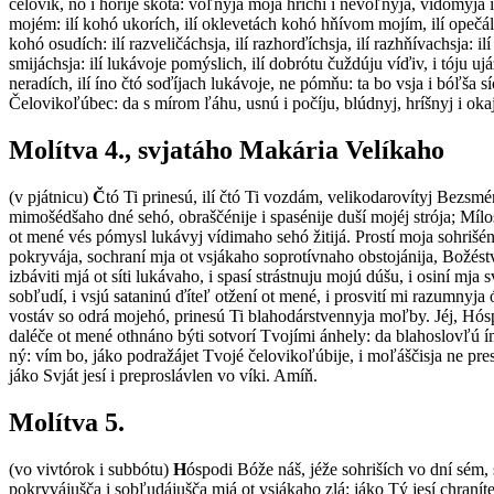
čelovík, no i horíje skotá: vóľnyja moja hrichí i nevóľnyja, vídomyja i
mojém: ilí kohó ukorích, ilí oklevetách kohó hňívom mojím, ilí opečálich,
kohó osudích: ilí razveličáchsja, ilí razhorďíchsja, ilí razhňívachsja: i
smijáchsja: ilí lukávoje pomýslich, ilí dobrótu čuždúju víďiv, i tóju u
neradích, ilí íno čtó soďíjach lukávoje, ne pómňu: ta bo vsja i bóľša 
Čelovikoľúbec: da s mírom ľáhu, usnú i počíju, blúdnyj, hríšnyj i oka
Molítva 4., svjatáho Makária Velíkaho
(v pjátnicu)
Č
tó Ti prinesú, ilí čtó Ti vozdám, velikodarovítyj Bezsmé
mimošédšaho dné sehó, obraščénije i spasénije duší mojéj strója; Míl
ot mené vés pómysl lukávyj vídimaho sehó žitijá. Prostí moja sohrišéni
pokryvája, sochraní mja ot vsjákaho soprotívnaho obstojánija, Božéstv
izbáviti mjá ot síti lukávaho, i spasí strástnuju mojú dúšu, i osiní mj
sobľudí, i vsjú sataninú ďíteľ otžení ot mené, i prosvití mi razumnyja 
vostáv so odrá mojehó, prinesú Ti blahodárstvennyja moľby. Jéj, Hóspo
daléče ot mené othnáno býti sotvorí Tvojími ánhely: da blahoslovľú ímj
ný: vím bo, jáko podražájet Tvojé čelovikoľúbije, i moľáščisja ne pre
jáko Svját jesí i preproslávlen vo víki. Amíň.
Molítva 5.
(vo vivtórok i subbótu)
H
óspodi Bóže náš, jéže sohriších vo dní sém,
pokryvájušča i sobľudájušča mjá ot vsjákaho zlá: jáko Tý jesí chranít