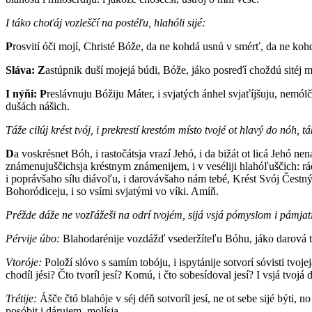
I táko choťáj vozleščí na postéľu, hlahóli sijé:
P
rosvití óči mojí, Christé Bóže, da ne kohdá usnú v smérť, da ne kohd
Sláva: Z
astúpnik duší mojejá búdi, Bóže, jáko posreďí choždú sitéj m
I nýňi: P
reslávnuju Bóžiju Máter, i svjatých ánhel svjaťíjšuju, nemó
dušách nášich.
Táže cilúj krést tvój, i prekrestí krestóm místo tvojé ot hlavý do nóh, 
D
a voskrésnet Bóh, i rastočátsja vrazí Jehó, i da bižát ot licá Jehó ne
známenujuščichsja kréstnym známenijem, i v veséliji hlahóľuščich: rád
i poprávšaho sílu diávoľu, i darovávšaho nám tebé, Krést Svój Čestn
Bohoródiceju, i so vsími svjatými vo víki. Amíň.
Préžde dáže ne vozľážeši na odrí tvojém, sijá vsjá pómyslom i pámjatij
Pérvije úbo:
Blahodarénije vozdážď vsederžíteľu Bóhu, jáko darová teb
Vtoróje:
Položí slóvo s samím tobóju, i ispytánije sotvorí sóvisti tvoj
chodíl jési? Čto tvoríl jesí? Komú, i čto sobesídoval jesí? I vsjá tvoj
Trétije:
Ášče čtó blahóje v séj déň sotvoríl jesí, ne ot sebe sijé býti, 
posóbit i dárujem, molísja.