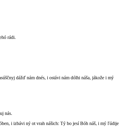
ehó rádi.
š nasúščnyj dážď nám dnés, i ostávi nám dólhi náša, jákože i mý
uj nás.
ben, i izbávi ný ot vrah nášich: Tý bo jesí Bóh náš, i mý ľúdije