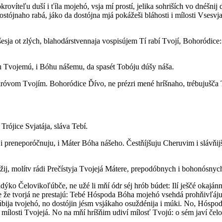
okrovíteľu duší i ťíla mojehó, vsja mí prostí, jelika sohriších vo dnéšnij
tójnaho rabá, jáko da dostójna mjá pokážeši bláhosti i mílosti Vsesvja
esja ot zlých, blahodárstvennaja vospisújem Tí rabí Tvojí, Bohoródice
nu Tvojemú, i Bóhu nášemu, da spasét Tobóju dúšy náša.
króvom Tvojím. Bohoródice Ďívo, ne prézri mené hríšnaho, trébujušča 
rójice Svjatája, sláva Tebí.
u i preneporóčnuju, i Máter Bóha nášeho. Čestňíjšuju Cheruvim i slávňij
žij, molítv rádi Prečístyja Tvojejá Mátere, prepodóbnych i bohonósnych 
adýko Čelovikoľúbče, ne užé li mňí ódr séj hrób búdet: Ilí ješčé okaján
 že tvorjá ne prestajú: Tebé Hóspoda Bóha mojehó vsehdá prohňivľáju i 
ja tvojehó, no dostójin jésm vsjákaho osuždénija i múki. No, Hóspodi, 
súť mílosti Tvojejá. No na mňí hríšňim udiví mílosť Tvojú: o sém javí če