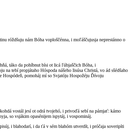
jístinu róždšuju nám Bóha voploščénna, i moľáščujusja neprestánno o
ohňá, táko da pohíbnut bísi ot licá ľúbjaščich Bóha, i
loju na tebí propjátaho Hóspoda nášeho Iisúsa Christá, vo ád sšédšaho
réste Hospódeň, pomoháj mí so Svjatóju Hospožéju Ďívoju
 kohdá vostál jesí ot odrá tvojehó, i privoďá sebí na pámjať: kámo
nnyja, so vsjákim opasénijem ispytáj, i vospomináj.
súj, i blahodarí, i da ťá v sém blahóm utverdít, i próčaja soveripíti