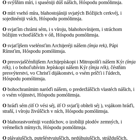
O
svýšňim míri, i spaséniji dúš nášich, Hóspodu pomólimsja.
O
míri vsehó míra, blahostojániji svjatých Bóžijich cerkvéj, i
sojedinéniji vsích, Hóspodu pomólimsja.
O
svjaťím chrámi sém, i s víroju, blahohovínijem, i stráchom
bóžijim vchoďáščich v óň, Hóspodu pomólimsja.
O
svjaťíjšem vselénsťim Archijeréji nášem
(ímja rek)
, Pápi
Rímsťim, Hóspodu pomólimsja.
O
preosvjaščénňijšem Archijepískopi i Mitropolíťi nášem Kýr
(ímja
rék)
, i o bohoľubívim Jepískopi nášem Kýr
(ímja rék)
, čéstňim
presvýterstvi, vo Chrisťí dijákonstvi, o vsém príčťi i ľúdech,
Hóspodu pomólimsja.
O
bohochranímim naróďi nášem, o prederžáščich vlastéch nášich, i
o vsém vójinstvi, Hóspodu pomólimsja.
O
hráďi sém
(ilí
O vési séj,
ilí
O svjaťíj obíteli séj
)
, vsjákom hráďi,
straňí, i víroju živúščich v ních, Hóspodu pomólimsja.
O
blahorastvoréniji vozdúchov, o izobíliji plodóv zemných, i
vrémeňich mírnych, Hóspodu pomólimsja.
O
plávajuščich, putešéstvujuščich, nedúhujuščich, strážduščich,