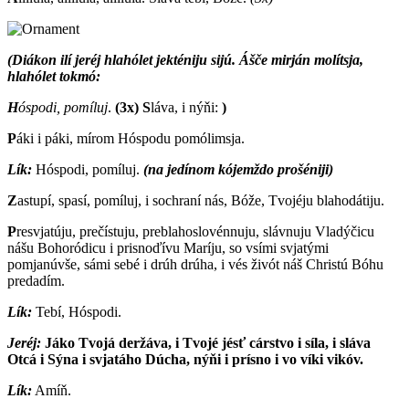
(Diákon ilí jeréj hlahólet jekténiju sijú. Ášče mirján molítsja,
hlahólet tokmó:
H
óspodi, pomíluj
.
(3x)
S
láva, i nýňi:
)
P
áki i páki, mírom Hóspodu pomólimsja.
Lík:
Hóspodi, pomíluj.
(na jedínom kójemždo prošéniji)
Z
astupí, spasí, pomíluj, i sochraní nás, Bóže, Tvojéju blahodátiju.
P
resvjatúju, prečístuju, preblahoslovénnuju, slávnuju Vladýčicu
nášu Bohoródicu i prisnoďívu Maríju, so vsími svjatými
pomjanúvše, sámi sebé i drúh drúha, i vés živót náš Christú Bóhu
predadím.
Lík:
Tebí, Hóspodi.
Jeréj:
J
áko Tvojá deržáva, i Tvojé jésť cárstvo i síla, i sláva
Otcá i Sýna i svjatáho Dúcha, nýňi i prísno i vo víki vikóv.
Lík:
Amíň.