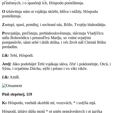
pľinénnych, i o spaséniji ích, Hóspodu pomólimsja.
O
izbávitisja nám ot vsjákija skórbi, hňíva i núždy, Hóspodu
pomólimsja.
Z
astupí, spasí, pomíluj, i sochraní nás, Bóže, Tvojéju blahodátiju.
P
resvjatúju, prečístuju, preblahoslovénnuju, slávnuju Vladýčicu
nášu Bohoródicu i prisnoďívu Maríju, so vsími svjatými
pomjanúvše, sámi sebé i drúh drúha, i vés živót náš Christú Bóhu
predadím.
Lík:
T
ebí, Hóspodi.
Jeréj:
J
áko podobájet Tebí vsjákaja sláva, čésť i poklonénije, Otcú, i
Sýnu, i svjatómu Dúchu, nýňi i prísno i vo víki vikóv.
Lík:
A
míň.
Písň stepénej, 119
K
o Hóspodu, vnehdá skorbíti mí, vozzvách, * i uslýša mjá.
Hóspodi, izbávi dúšu mojú * ot ustén neprávednych i ot jazýka