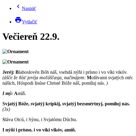
chevron_left
Naspäť
print
Vytlačiť
Večiereň 22.9.
Jeréj:
B
lahoslovén Bóh náš, vsehdá nýňi i prísno i vo víki vikóv.
(ášče že ňísť jeréja moľáščasja, načinájem:
M
olítvami svjatých otéc
nášich, Hóspodi Iisúse Christé Bóže náš, pomíluj nás.
)
I mý:
A
míň.
Svjatýj Bóže, svjatýj krípkij, svjatýj bezsmértnyj, pomíluj nás.
(3x)
S
láva Otcú, i Sýnu, i Svjatómu Dúchu.
I nýňi i prísno, i vo víki vikóv, amíň.