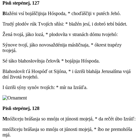
Písň stepénej, 127
B
lažéni vsí bojáščijisja Hóspoda, * choďáščiji v putéch Jehó.
Trudý plodóv rúk Tvojích sňísi: * blažén jesí, i dobró tebí búdet.
Žená tvojá, jáko lozá, * plodovíta v stranách dómu tvojehó:
Sýnove tvojí, jáko novosaždénija másličnaja, * ókrest trapézy
tvojejá.
Sé táko blahoslovítsja čelovík * bojájsja Hóspoda.
Blahoslovít ťá Hospóď ot Sijóna, * i úzriši blahája Jerusalíma vsjá
dní životá tvojehó.
I úzriši sýny synóv tvojích: * mír na Izráiľa.
Písň stepénej, 128
M
nóžiceju brášasja so mnóju ot júnosti mojejá, * da rečét úbo Izráiľ:
mnóžiceju brášasja so mnóju ot júnosti mojejá, * íbo ne premohóša
mjá.