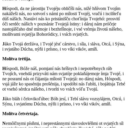
H
óspodi, da ne járostiju Tvojéju obličíši nás, nižé hňívom Tvojím
nakážeši nás, no sotvorí s námi po mílosti Tvojéj, vračú i iscilíteľu
dúš nášich. Nastávi nás ko pristánišču choťínija Tvojehó: prosvití
óči serdéc nášich v poznánie Tvojejá ístiny: i dáruj nám próčeje
nastojáščaho dné mírnoje i bezhríšnoje, i vsé vrémja životá nášeho,
molítvami svjatýja Bohoródicy, i vsích svjatých.
J
áko Tvojá deržáva, i Tvojé jésť cárstvo, i síla, i sláva, Otcá, i Sýna,
i svjatáho Dúcha, nýňi i prísno, i vo víki vikóv, amíň.
Molítva trétija.
H
óspodi, Bóže náš, pomjaní nás hríšnych i nepotrébnych ráb
Tvojích, vnehdá prizyváti nám svjatóje poklaňájemoje ímja Tvojé, i
ne posramí nás ot čájanija mílosti Tvojejá: no dáruj nám, Hóspodi,
vsjá jáže ko spaséniju prošénija, i spodóbi nás ľubíti, i bojátisja Tebé
ot vsehó sérdca nášeho, i tvoríti vo vsích vóľu Tvojú.
J
áko bláh i čelovikoľúbec Bóh jesí, i Tebí slávu vozsylájem, Otcú, i
Sýnu, i svjatómu Dúchu, nýňi i prísno, i vo víki vikóv, amíň.
Molítva četvértaja.
N
emólčnymi písňmi, i neprestánnymi slavoslovléňmi ot svjatých síl