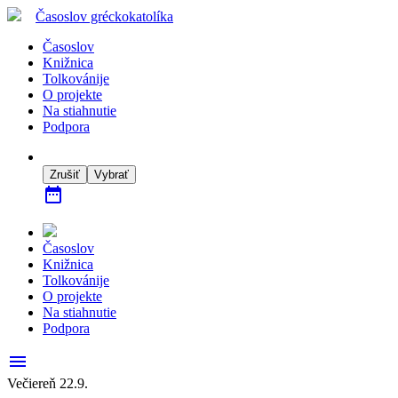
Časoslov
gréckokatolíka
Časoslov
Knižnica
Tolkovánije
O projekte
Na stiahnutie
Podpora
Zrušiť
Vybrať
date_range
Časoslov
Knižnica
Tolkovánije
O projekte
Na stiahnutie
Podpora
menu
Večiereň 22.9.