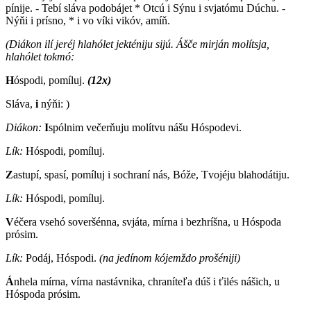
pínije. - Tebí sláva podobájet * Otcú i Sýnu i svjatómu Dúchu. -
Nýňi i prísno, * i vo víki vikóv, amíň.
(Diákon ilí jeréj hlahólet jekténiju sijú. Ášče mirján molítsja,
hlahólet tokmó:
H
óspodi, pomíluj.
(12x)
Sláva,
i
nýňi:
)
Diákon:
I
spólnim večerňuju molítvu nášu Hóspodevi.
Lík:
Hóspodi, pomíluj.
Z
astupí, spasí, pomíluj i sochraní nás, Bóže, Tvojéju blahodátiju.
Lík:
Hóspodi, pomíluj.
V
éčera vsehó soveršénna, svjáta, mírna i bezhríšna, u Hóspoda
prósim.
Lík:
Podáj, Hóspodi.
(na jedínom kójemždo prošéniji)
Á
nhela mírna, vírna nastávnika, chraníteľa dúš i ťilés nášich, u
Hóspoda prósim.