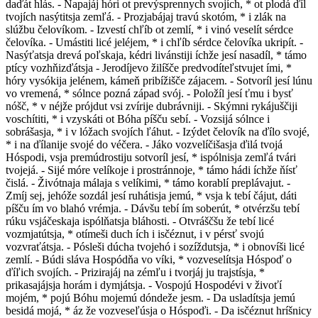
daďát hlás. - Napajáj hóri ot prevýsprennych svojích, * ot plodá ďíl
tvojích nasýtitsja zemľá. - Prozjabájaj travú skotóm, * i zlák na
slúžbu čelovíkom. - Izvestí chľíb ot zemlí, * i vinó veselít sérdce
čelovíka. - Umástiti licé jeléjem, * i chľíb sérdce čelovíka ukripít. -
Nasýťatsja drevá poľskaja, kédri livánstiji íchže jesí nasadíl, * támo
ptícy vozhňizďátsja - Jerodíjevo žilíšče predvodíteľstvujet ími, *
hóry vysókija jelénem, kámeň pribížišče zájacem. - Sotvoríl jesí lúnu
vo vremená, * sólnce pozná západ svój. - Položíl jesí ťmu i bysť
nóšč, * v néjže prójdut vsi zvírije dubrávniji. - Skýmni rykájuščiji
voschítiti, * i vzyskáti ot Bóha píšču sebí. - Vozsijá sólnce i
sobrášasja, * i v lóžach svojích ľáhut. - Izýdet čelovík na ďílo svojé,
* i na ďílanije svojé do véčera. - Jáko vozvelíčišasja ďilá tvojá
Hóspodi, vsja premúdrostiju sotvoríl jesí, * ispólnisja zemľá tvári
tvojejá. - Sijé móre velíkoje i prostránnoje, * támo hádi íchže ňísť
čislá. - Živótnaja málaja s velíkimi, * támo korablí preplávajut. -
Zmíj sej, jehóže sozdál jesí ruhátisja jemú, * vsja k tebí čájut, dáti
píšču ím vo blahó vrémja. - Dávšu tebí ím soberút, * otvérzšu tebí
rúku vsjáčeskaja ispólňatsja bláhosti. - Otvráščšu že tebí licé
vozmjatútsja, * otímeši duch ích i isčéznut, i v pérsť svojú
vozvraťátsja. - Pósleši dúcha tvojehó i sozíždutsja, * i obnovíši licé
zemlí. - Búdi sláva Hospódňa vo víki, * vozveselítsja Hóspoď o
ďíľich svojích. - Prizirajáj na zémľu i tvorjáj ju trajstísja, *
prikasajájsja horám i dymjátsja. - Vospojú Hospodévi v živoťí
mojém, * pojú Bóhu mojemú dóndeže jesm. - Da usladítsja jemú
besidá mojá, * áz že vozveseľúsja o Hóspoďi. - Da isčéznut hríšnicy