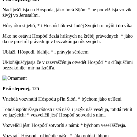
N
aďíjuščijisja na Hóspoda, jáko horá Sijón: * ne podvížitsja vo vík
živýj vo Jerusalími.
Hóry ókrest jehó, * i Hospóď ókrest ľudéj Svojích ot nýňi i do víka.
Jáko ne ostávit Hospóď žezlá hríšnych na žrébij právednych, * jáko
da ne prostrút právedniji v bezzakónija rúk svojích.
Ublaží, Hóspodi, blahíja * i právyja sérdcem.
Ukloňájuščyjasja že v razvraščénija otvedét Hospóď * s ďílajuščimi
bezzakónije: mír na Izráiľa.
Písň stepénej, 125
V
nehdá vozvratíti Hóspodu pľín Sióň, * býchom jáko uťíšeni.
Tohdá ispólnišasja rádosti ustá náša i jazýk náš vesélija, tohdá rekút
vo jazýcich: * vozvelíčil jésť Hospóď sotvoríti s ními.
Vozvelíčil jésť Hospóď sotvoríti s námi: * býchom veseľáščesja.
Vozvratí, Hóspodi, pľinénije náše, * jáko potóki júhom.