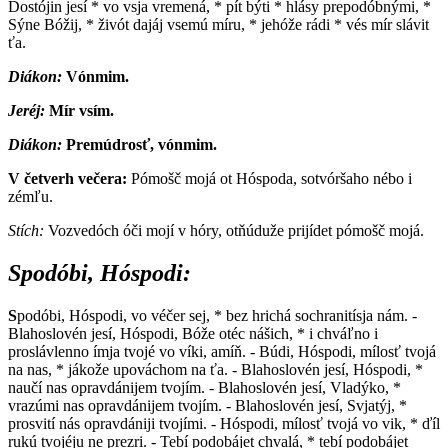
Dostójin jesí * vo vsja vremená, * pít býti * hlásy prepodóbnými, *
Sýne Bóžij, * živót dajáj vsemú míru, * jehóže rádi * vés mír slávit
ťa.
Diákon:
V
ónmim.
Jeréj:
M
ír vsím.
Diákon:
P
remúdrosť, vónmim.
V četverh večera:
P
ómošč mojá ot Hóspoda, sotvóršaho nébo i
zémľu.
Stích:
V
ozvedóch óči mojí v hóry, otňúduže prijídet pómošč mojá.
Spodóbi, Hóspodi:
S
podóbi, Hóspodi, vo véčer sej, * bez hrichá sochranitísja nám. -
Blahoslovén jesí, Hóspodi, Bóže otéc nášich, * i chváľno i
proslávlenno ímja tvojé vo víki, amíň. - Búdi, Hóspodi, mílosť tvojá
na nas, * jákože upováchom na ťa. - Blahoslovén jesí, Hóspodi, *
naučí nas opravdánijem tvojím. - Blahoslovén jesí, Vladýko, *
vrazúmi nas opravdánijem tvojím. - Blahoslovén jesí, Svjatýj, *
prosvití nás opravdániji tvojími. - Hóspodi, mílosť tvojá vo vik, * ďíl
rukú tvojéju ne prezri. - Tebí podobájet chvalá, * tebí podobájet