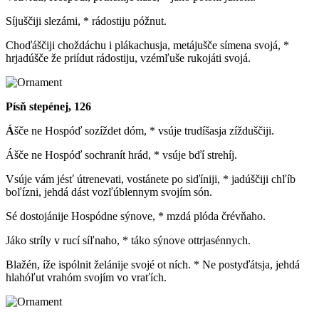
Síjuščiji slezámi, * rádostiju póžnut.
Choďáščiji choždáchu i plákachusja, metájušče símena svojá, *
hrjadúšče že priídut rádostiju, vzémľuše rukojáti svojá.
Písň stepénej, 126
Á
šče ne Hospóď sozíždet dóm, * vsúje trudíšasja zížduščiji.
Ášče ne Hospóď sochranít hrád, * vsúje bďí strehíj.
Vsúje vám jésť útrenevati, vostánete po siďíniji, * jadúščiji chľíb
boľízni, jehdá dást vozľúblennym svojím són.
Sé dostojánije Hospódne sýnove, * mzdá plóda črévňaho.
Jáko stríly v rucí síľnaho, * táko sýnove ottrjasénnych.
Blažén, íže ispólnit želánije svojé ot ních. * Ne postyďátsja, jehdá
hlahóľut vrahóm svojím vo vraťích.