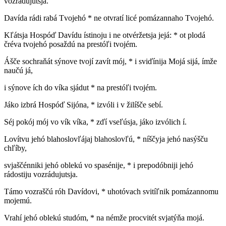
vozrádujutsja.
Davída rádi rabá Tvojehó * ne otvratí licé pomázannaho Tvojehó.
Kľátsja Hospóď Davídu ístinoju i ne otvéržetsja jejá: * ot plodá
čréva tvojehó posaždú na prestóľi tvojém.
Ášče sochraňát sýnove tvojí zavít mój, * i sviďínija Mojá sijá, ímže
naučú já,
i sýnove ích do víka sjádut * na prestóľi tvojém.
Jáko izbrá Hospóď Sijóna, * izvóli i v žilíšče sebí.
Séj pokój mój vo vík víka, * zďí vseľúsja, jáko izvólich í.
Lovítvu jehó blahoslovľájaj blahoslovľú, * níščyja jehó nasýšču
chľíby,
svjaščénniki jehó oblekú vo spasénije, * i prepodóbniji jehó
rádostiju vozrádujutsja.
Támo vozraščú róh Davídovi, * uhotóvach svitíľnik pomázannomu
mojemú.
Vrahí jehó oblekú studóm, * na némže procvitét svjatýňa mojá.