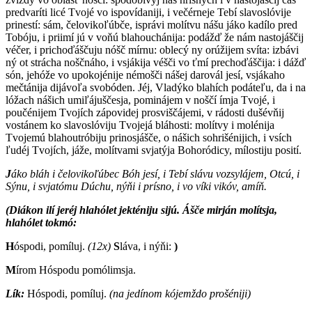
predvaríti licé Tvojé vo ispovídaniji, i večérneje Tebí slavoslóvije
prinestí: sám, čelovikoľúbče, isprávi molítvu nášu jáko kadílo pred
Tobóju, i priimí jú v voňú blahouchánija: podážď že nám nastojáščij
véčer, i prichoďáščuju nóšč mírnu: oblecý ny orúžijem svíta: izbávi
ný ot strácha noščnáho, i vsjákija véšči vo ťmí prechoďáščija: i dážď
són, jehóže vo upokojénije némošči nášej darovál jesí, vsjákaho
mečtánija dijávoľa svobóden. Jéj, Vladýko blahích podáteľu, da i na
lóžach nášich umiľájuščesja, pominájem v noščí ímja Tvojé, i
poučénijem Tvojích zápovidej prosviščájemi, v rádosti dušévňij
vostánem ko slavoslóviju Tvojejá bláhosti: molítvy i molénija
Tvojemú blahoutróbiju prinosjášče, o nášich sohrišénijich, i vsích
ľudéj Tvojích, jáže, molítvami svjatýja Bohoródicy, mílostiju posití.
J
áko bláh i čelovikoľúbec Bóh jesí, i Tebí slávu vozsylájem, Otcú, i
Sýnu, i svjatómu Dúchu, nýňi i prísno, i vo víki vikóv, amíň.
(Diákon ilí jeréj hlahólet jekténiju sijú. Ášče mirján molítsja,
hlahólet tokmó:
H
óspodi, pomíluj.
(12x)
S
láva, i nýňi:
)
M
írom Hóspodu pomólimsja.
Lík:
H
óspodi, pomíluj.
(na jedínom kójemždo prošéniji)