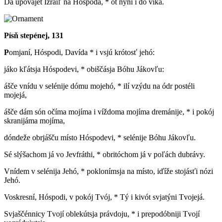
Da upovájet Izráiľ na Hóspoda, * ot nýňi i do víka.
Písň stepénej, 131
P
omjaní, Hóspodi, Davída * i vsjú krótosť jehó:
jáko kľátsja Hóspodevi, * obiščásja Bóhu Jákovľu:
ášče vnídu v selénije dómu mojehó, * ilí vzýdu na ódr postéli
mojejá,
ášče dám són očíma mojíma i víždoma mojíma dremánije, * i pokój
skranijáma mojíma,
dóndeže obrjášču místo Hóspodevi, * selénije Bóhu Jákovľu.
Sé slýšachom já vo Jevfráthi, * obritóchom já v poľách dubrávy.
Vnídem v selénija Jehó, * poklonímsja na místo, iďíže stojásťi nózi
Jehó.
Voskresní, Hóspodi, v pokój Tvój, * Tý i kivót svjatýni Tvojejá.
Svjaščénnicy Tvojí oblekútsja právdoju, * i prepodóbniji Tvojí