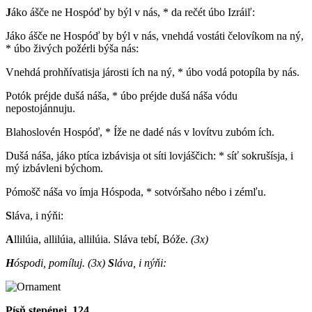
J
áko ášče ne Hospóď by býl v nás, * da rečét úbo Izráiľ:
Jáko ášče ne Hospóď by býl v nás, vnehdá vostáti čelovíkom na ný,
* úbo živých požérli býša nás:
Vnehdá prohňívatisja járosti ích na ný, * úbo vodá potopíla by nás.
Potók préjde dušá náša, * úbo préjde dušá náša vódu
nepostojánnuju.
Blahoslovén Hospóď, * Íže ne dadé nás v lovítvu zubóm ích.
Dušá náša, jáko ptíca izbávisja ot síti lovjáščich: * síť sokrušísja, i
mý izbávleni býchom.
Pómošč náša vo ímja Hóspoda, * sotvóršaho nébo i zémľu.
S
láva, i nýňi:
A
llilúia, allilúia, allilúia. Sláva tebí, Bóže.
(3x)
H
óspodi, pomíluj.
(3x)
S
láva, i nýňi:
Písň stepénej, 124