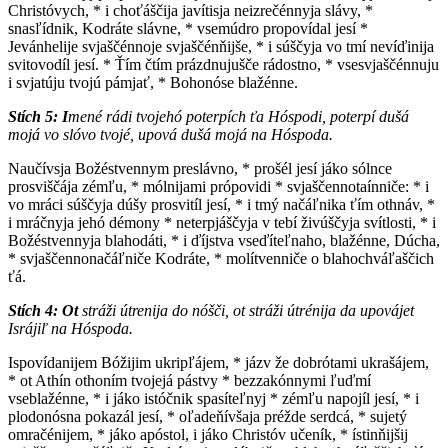
Christóvych, * i choťáščija javítisja neizrečénnyja slávy, *
snasľídnik, Kodráte slávne, * vsemúdro propovídal jesí *
Jevánhelije svjaščénnoje svjaščénňijše, * i súščyja vo tmí nevíďinija
svitovodíl jesí. * Ťím čtím prázdnujušče rádostno, * vsesvjaščénnuju
i svjatúju tvojú pámjať, * Bohonóse blažénne.
Stích 5:
I
mené rádi tvojehó poterpích ťa Hóspodi, poterpí dušá
mojá vo slóvo tvojé, upová dušá mojá na Hóspoda.
N
aučívsja Božéstvennym preslávno, * prošél jesí jáko sólnce
prosviščája zémľu, * mólnijami própovidi * svjaščennotaínniče: * i
vo mráci súščyja dúšy prosvitíl jesí, * i tmý načáľnika ťím othnáv, *
i mráčnyja jehó démony * neterpjáščyja v tebí živúščyja svítlosti, * i
Božéstvennyja blahodáti, * i ďíjstva vseďíteľnaho, blažénne, Dúcha,
* svjaščennonačáľniče Kodráte, * molítvenniče o blahochváľaščich
ťá.
Stích 4:
Ot
stráži útrenija do nóšči, ot stráži útrénija da upovájet
Isrájiľ na Hóspoda.
I
spovídanijem Bóžijim ukripľájem, * jázv že dobrótami ukrašájem,
* ot Athín othoním tvojejá pástvy * bezzakónnymi ľuďmí
vseblažénne, * i jáko istóčnik spasíteľnyj * zémľu napojíl jesí, * i
plodonósna pokazál jesí, * oľadeňívšaja préžde serdcá, * sujetý
omračénijem, * jáko apóstol, i jáko Christóv učeník, * ístinňijšij