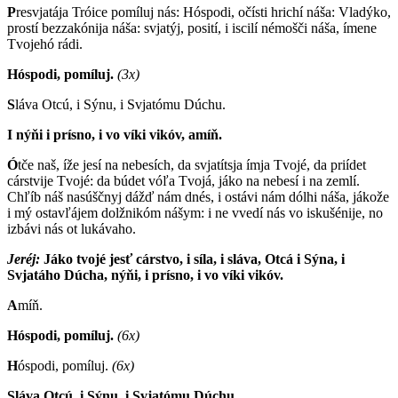
P
resvjatája Tróice pomíluj nás: Hóspodi, očísti hrichí náša: Vladýko,
prostí bezzakónija náša: svjatýj, posití, i iscilí némošči náša, ímene
Tvojehó rádi.
Hóspodi, pomíluj.
(3x)
S
láva Otcú, i Sýnu, i Svjatómu Dúchu.
I nýňi i prísno, i vo víki vikóv, amíň.
Ó
tče naš, íže jesí na nebesích, da svjatítsja ímja Tvojé, da priídet
cárstvije Tvojé: da búdet vóľa Tvojá, jáko na nebesí i na zemlí.
Chľíb náš nasúščnyj dážď nám dnés, i ostávi nám dólhi náša, jákože
i mý ostavľájem dolžnikóm nášym: i ne vvedí nás vo iskušénije, no
izbávi nás ot lukávaho.
Jeréj:
J
áko tvojé jesť cárstvo, i síla, i sláva, Otcá i Sýna, i
Svjatáho Dúcha, nýňi, i prísno, i vo víki vikóv.
A
míň.
Hóspodi, pomíluj.
(6x)
H
óspodi, pomíluj.
(6x)
Sláva Otcú, i Sýnu, i Svjatómu Dúchu.