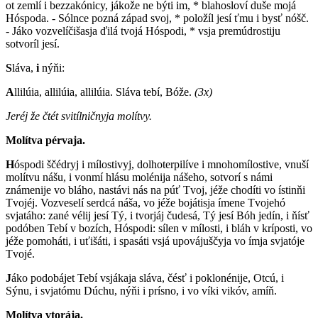
ot zemlí i bezzakónicy, jákože ne býti im, * blahosloví duše mojá
Hóspoda. - Sólnce pozná západ svoj, * položíl jesí ťmu i bysť nóšč.
- Jáko vozvelíčišasja ďilá tvojá Hóspodi, * vsja premúdrostiju
sotvoríl jesí.
S
láva,
i
nýňi:
A
llilúia, allilúia, allilúia. Sláva tebí, Bóže.
(3x)
Jeréj že čtét svitílničnyja molítvy.
Molítva pérvaja.
H
óspodi ščédryj i mílostivyj, dolhoterpilíve i mnohomílostive, vnuší
molítvu nášu, i vonmí hlásu molénija nášeho, sotvorí s námi
známenije vo bláho, nastávi nás na púť Tvoj, jéže chodíti vo ístinňi
Tvojéj. Vozveselí serdcá náša, vo jéže bojátisja ímene Tvojehó
svjatáho: zané vélij jesí Tý, i tvorjáj čudesá, Tý jesí Bóh jedín, i ňísť
podóben Tebí v bozích, Hóspodi: sílen v mílosti, i bláh v kríposti, vo
jéže pomoháti, i uťišáti, i spasáti vsjá upovájuščyja vo ímja svjatóje
Tvojé.
J
áko podobájet Tebí vsjákaja sláva, čésť i poklonénije, Otcú, i
Sýnu, i svjatómu Dúchu, nýňi i prísno, i vo víki vikóv, amíň.
Molítva vtorája.