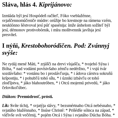
Sláva, hlás 4.
Kiprijánovo:
I
zmláda býl jesí Hospódeň račíteľ, Fóko vseblažénne,
svjaščennomúčeniče múdre: orúžije bo krestnoje na rámena vzém,
neuklónno šéstvoval jesí púť spasénija: ímže ánhelom sožíteľ býl
jesí, démonov protivobórnik, i míra molítvennik javílsja jesí
presvítel.
I nýňi,
Krestobohoródičen. Pod: Z
vánnyj
svýše:
N
e rydáj mené Máti, * zrjášči na drevi vísjašča, * tvojehó Sýna i
Bóha, * nad vodámi povísivšaho zémľu nedéržno, * i vsjú tvár
sozdávšaho: * vostánu bo i proslávľusja, * i ádova cárstva sokrušú
krípostiju, * i pohubľú tohó sílu, * i úzniki izbávľu ot tohó
zloďíjstva, * jáko blahoutróben, * i Otcú mojemú privedú, * jáko
čelovikoľúbec.
Diákon:
P
remúdrosť, prósti.
Lík:
S
víte tíchij, * svjatýja slávy, * bezsmértnaho Otcá nebésnaho, *
svjatáho blažénnaho, * Iisúse Christé: * Prišédše sólnca na západ, *
víďivše svít večérnij, * pojém Otcá i Sýna i svjatáho Dúcha Bóha. *