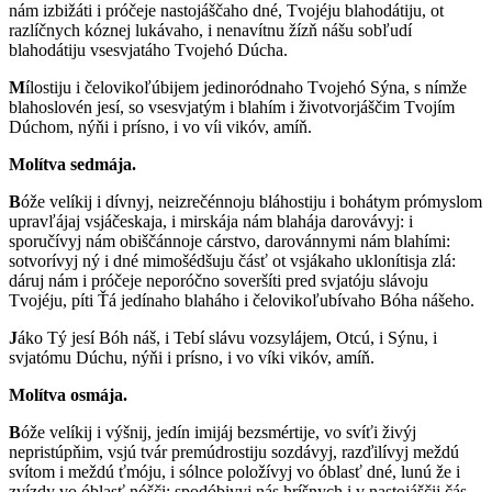
nám izbižáti i próčeje nastojáščaho dné, Tvojéju blahodátiju, ot
razlíčnych kóznej lukávaho, i nenavítnu žízň nášu sobľudí
blahodátiju vsesvjatáho Tvojehó Dúcha.
M
ílostiju i čelovikoľúbijem jedinoródnaho Tvojehó Sýna, s nímže
blahoslovén jesí, so vsesvjatým i blahím i životvorjáščim Tvojím
Dúchom, nýňi i prísno, i vo víi vikóv, amíň.
Molítva sedmája.
B
óže velíkij i dívnyj, neizrečénnoju bláhostiju i bohátym prómyslom
upravľájaj vsjáčeskaja, i mirskája nám blahája darovávyj: i
sporučívyj nám obiščánnoje cárstvo, darovánnymi nám blahími:
sotvorívyj ný i dné mimošédšuju čásť ot vsjákaho uklonítisja zlá:
dáruj nám i próčeje neporóčno soveršíti pred svjatóju slávoju
Tvojéju, píti Ťá jedínaho blaháho i čelovikoľubívaho Bóha nášeho.
J
áko Tý jesí Bóh náš, i Tebí slávu vozsylájem, Otcú, i Sýnu, i
svjatómu Dúchu, nýňi i prísno, i vo víki vikóv, amíň.
Molítva osmája.
B
óže velíkij i výšnij, jedín imijáj bezsmértije, vo svíťi živýj
nepristúpňim, vsjú tvár premúdrostiju sozdávyj, razďilívyj meždú
svítom i meždú ťmóju, i sólnce položívyj vo óblasť dné, lunú že i
zvízdy vo óblasť nóšči: spodóbivyj nás hríšnych i v nastojáščij čás