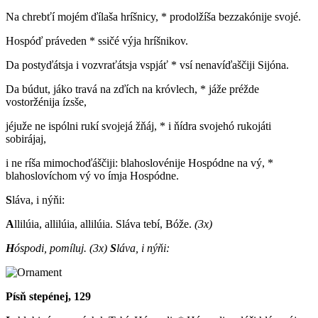
Na chrebťí mojém ďílaša hríšnicy, * prodolžíša bezzakónije svojé.
Hospóď práveden * ssičé výja hríšnikov.
Da postyďátsja i vozvraťátsja vspjáť * vsí nenavíďaščiji Sijóna.
Da búdut, jáko travá na zďích na króvlech, * jáže préžde
vostoržénija ízsše,
jéjuže ne ispólni rukí svojejá žňáj, * i ňídra svojehó rukojáti
sobirájaj,
i ne ríša mimochoďáščiji: blahoslovénije Hospódne na vý, *
blahoslovíchom vý vo ímja Hospódne.
S
láva, i nýňi:
A
llilúia, allilúia, allilúia. Sláva tebí, Bóže.
(3x)
H
óspodi, pomíluj.
(3x)
S
láva, i nýňi:
Písň stepénej, 129