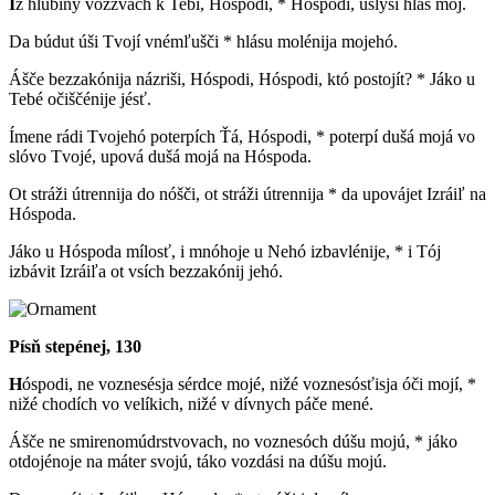
I
z hlubiný vozzvách k Tebí, Hóspodi, * Hóspodi, uslýši hlás mój.
Da búdut úši Tvojí vnémľušči * hlásu molénija mojehó.
Ášče bezzakónija názriši, Hóspodi, Hóspodi, któ postojít? * Jáko u
Tebé očiščénije jésť.
Ímene rádi Tvojehó poterpích Ťá, Hóspodi, * poterpí dušá mojá vo
slóvo Tvojé, upová dušá mojá na Hóspoda.
Ot stráži útrennija do nóšči, ot stráži útrennija * da upovájet Izráiľ na
Hóspoda.
Jáko u Hóspoda mílosť, i mnóhoje u Nehó izbavlénije, * i Tój
izbávit Izráiľa ot vsích bezzakónij jehó.
Písň stepénej, 130
H
óspodi, ne voznesésja sérdce mojé, nižé voznesósťisja óči mojí, *
nižé chodích vo velíkich, nižé v dívnych páče mené.
Ášče ne smirenomúdrstvovach, no voznesóch dúšu mojú, * jáko
otdojénoje na máter svojú, táko vozdási na dúšu mojú.