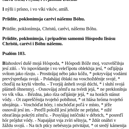
I
nýňi i prísno, i vo víki vikóv, amíň.
Priidíte, poklonímsja carévi nášemu Bóhu.
P
riidíte, poklonímsja, Christú, carévi, nášemu Bóhu.
Priidíte, poklonímsja, i pripadém samomú Hóspodu Iisúsu
Christú, carévi i Bóhu nášemu.
Psalóm 103.
B
lahosloví dušé mojá Hóspoda, * Hóspodi Bóže moj, vozvelíčilsja
jesí ziló. - Vo ispovídanije i vo veleľípotu obleklsja jesí, * oďijájsja
svítom jako rízoju. - Prostirájaj nébo jako kóžu, * pokryvájaj vodámi
prevýspreňaja svojá. - Polahájaj óblaki na voschoždénije svojé, *
choďáj na krylú vítreňu. - Tvorjáj ánheli svojá dúchi, * i sluhí svojá
plámeň óhnennyj. - Osnovájaj zémľu na tvérdi jejá, * ne preklonítsja
vo vík víka. - Bézdna, jako ríza oďijánije jejá, * na horách stánut
vódy. - Ot zapreščénija tvojehó pobíhnut, * ot hlása hróma tvojehó
ubojátsja. - Voschóďat hóry, i nischóďat poľá v místo, * jéže
osnovál jesí im. - Preďíl položíl jesí jehóže ne préjdut, * nižé
obraťátsja pokrýti zémľu. - Posylájaj istóčniki v débrich, * posreďí
hór prójdut vódy. - Napajájut vsja zvíri sélnyja, * ždút onáhri v
žáždu svojú. - Na tich ptícy nebésnyja privitájut, * ot sredý kámenija