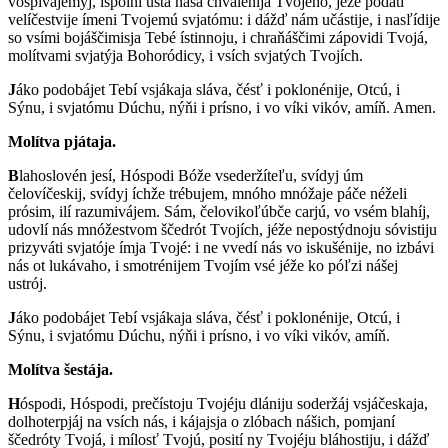
vospivájemyj, ispólni ustá náša chvalénija Tvojehó, jéže podáti
velíčestvije ímeni Tvojemú svjatómu: i dážď nám učástije, i nasľídije
so vsími bojáščimisja Tebé ístinnoju, i chraňáščimi zápovidi Tvojá,
molítvami svjatýja Bohoródicy, i vsích svjatých Tvojích.
J
áko podobájet Tebí vsjákaja sláva, čésť i poklonénije, Otcú, i
Sýnu, i svjatómu Dúchu, nýňi i prísno, i vo víki vikóv, amíň. Amen.
Molítva pjátaja.
B
lahoslovén jesí, Hóspodi Bóže vsederžíteľu, svídyj úm
čelovíčeskij, svídyj íchže trébujem, mnóho mnóžaje páče néželi
prósim, ilí razumivájem. Sám, čelovikoľúbče carjú, vo vsém blahíj,
udovlí nás mnóžestvom ščedrót Tvojích, jéže nepostýdnoju sóvistiju
prizyváti svjatóje ímja Tvojé: i ne vvedí nás vo iskušénije, no izbávi
nás ot lukávaho, i smotrénijem Tvojím vsé jéže ko póľzi nášej
ustrój.
J
áko podobájet Tebí vsjákaja sláva, čésť i poklonénije, Otcú, i
Sýnu, i svjatómu Dúchu, nýňi i prísno, i vo víki vikóv, amíň.
Molítva šestája.
H
óspodi, Hóspodi, prečístoju Tvojéju dlániju soderžáj vsjáčeskaja,
dolhoterpjáj na vsích nás, i kájajsja o zlóbach nášich, pomjaní
ščedróty Tvojá, i mílosť Tvojú, posití ny Tvojéju bláhostiju, i dážď