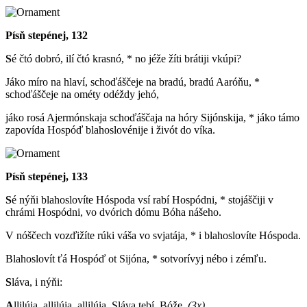
Písň stepénej, 132
S
é čtó dobró, ilí čtó krasnó, * no jéže žíti brátiji vkúpi?
Jáko míro na hlaví, schoďáščeje na bradú, bradú Aaróňu, *
schoďáščeje na ométy odéždy jehó,
jáko rosá Ajermónskaja schoďáščaja na hóry Sijónskija, * jáko támo
zapovída Hospóď blahoslovénije i živót do víka.
Písň stepénej, 133
S
é nýňi blahoslovíte Hóspoda vsí rabí Hospódni, * stojáščiji v
chrámi Hospódni, vo dvórich dómu Bóha nášeho.
V nóščech vozďižíte rúki váša vo svjatája, * i blahoslovíte Hóspoda.
Blahoslovít ťá Hospóď ot Sijóna, * sotvorívyj nébo i zémľu.
S
láva, i nýňi:
A
llilúia, allilúia, allilúia. Sláva tebí, Bóže.
(3x)