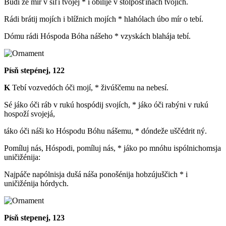
Búdi že mír v síľi tvojéj * i obílije v stolposťinách tvojích.
Rádi brátij mojích i blížnich mojích * hlahólach úbo mír o tebí.
Dómu rádi Hóspoda Bóha nášeho * vzyskách blahája tebí.
Písň stepénej, 122
K
Tebí vozvedóch óči mojí, * živúščemu na nebesí.
Sé jáko óči ráb v rukú hospódij svojích, * jáko óči rabýni v rukú
hospoží svojejá,
táko óči náši ko Hóspodu Bóhu nášemu, * dóndeže uščédrit ný.
Pomíluj nás, Hóspodi, pomíluj nás, * jáko po mnóhu ispólnichomsja
uničižénija:
Najpáče napólnisja dušá náša ponošénija hobzújuščich * i
uničižénija hórdych.
Písň stepenej, 123