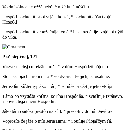
Vo dní sólnce ne ožžét tebé, * nižé luná nóščiju.
Hospóď sochranít ťá ot vsjákaho zlá, * sochranít dúšu tvojú
Hospóď.
Hospóď sochranít vchoždénije tvojé * i ischoždénije tvojé, ot nýňi i
do víka.
Písň stepénej, 121
V
ozveselíchsja o rékšich mňí: * v dóm Hospódeň pójdem.
Stojášče bjáchu nóhi náša * vo dvórich tvojích, Jerusalíme.
Jerusalím zíždemyj jáko hrád, * jemúže pričástije jehó vkúpi.
Támo bo vzydóša koľína, koľína Hospódňa, * sviďínije Izráilevo,
ispovídatisja ímeni Hospódňu.
Jáko támo sidóša prestóli na súd, * prestóli v domú Davídovi.
Voprosíte že jáže o míri Jerusálima: * i obílije ľúbjaščym ťá.