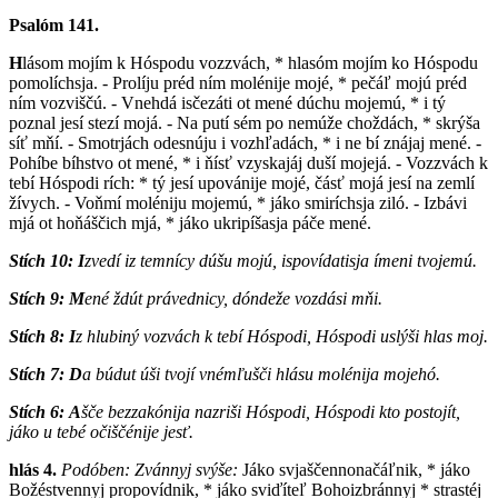
Psalóm 141.
H
lásom mojím k Hóspodu vozzvách, * hlasóm mojím ko Hóspodu
pomolíchsja. - Prolíju préd ním molénije mojé, * pečáľ mojú préd
ním vozviščú. - Vnehdá isčezáti ot mené dúchu mojemú, * i tý
poznal jesí stezí mojá. - Na putí sém po nemúže choždách, * skrýša
síť mňí. - Smotrjách odesnúju i vozhľadách, * i ne bí znájaj mené. -
Pohíbe bíhstvo ot mené, * i ňísť vzyskajáj duší mojejá. - Vozzvách k
tebí Hóspodi rích: * tý jesí upovánije mojé, čásť mojá jesí na zemlí
žívych. - Voňmí moléniju mojemú, * jáko smiríchsja ziló. - Izbávi
mjá ot hoňáščich mjá, * jáko ukripíšasja páče mené.
Stích 10: I
zvedí iz temnícy dúšu mojú, ispovídatisja ímeni tvojemú.
Stích 9: M
ené ždút právednicy, dóndeže vozdási mňi.
Stích 8: I
z hlubiný vozvách k tebí Hóspodi, Hóspodi uslýši hlas moj.
Stích 7:
D
a búdut úši tvojí vnémľušči hlásu molénija mojehó.
Stích 6:
A
šče bezzakónija nazriši Hóspodi, Hóspodi kto postojít,
jáko u tebé očiščénije jesť.
hlás 4.
Podóben: Zvánnyj svýše:
J
áko svjaščennonačáľnik, * jáko
Božéstvennyj propovídnik, * jáko sviďíteľ Bohoizbránnyj * strastéj