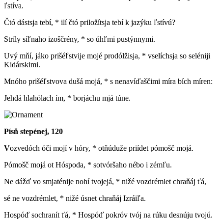
ľstíva.
Čtó dástsja tebí, * ilí čtó priložítsja tebí k jazýku ľstívú?
Stríly síľnaho izoščrény, * so úhľmi pustýnnymi.
Uvý mňí, jáko prišéľstvije mojé prodólžisja, * vselíchsja so seléniji
Kidárskimi.
Mnóho prišéľstvova dušá mojá, * s nenavíďaščimi míra bích míren:
Jehdá hlahólach ím, * borjáchu mjá túne.
Písň stepénej, 120
V
ozvedóch óči mojí v hóry, * otňúduže priídet pómošč mojá.
Pómošč mojá ot Hóspoda, * sotvóršaho nébo i zémľu.
Ne dážď vo smjaténije nohí tvojejá, * nižé vozdrémlet chraňáj ťá,
sé ne vozdrémlet, * nižé úsnet chraňáj Izráiľa.
Hospóď sochranít ťá, * Hospóď pokróv tvój na rúku desnúju tvojú.