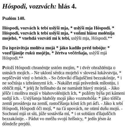
Hóspodi, vozzvách:
hlás 4.
Psalóm 140.
H
óspodi, vozvách k tebí uslýši mja, * uslýši mja Hóspodi. *
Hóspodi, vozvách k tebí uslýši mja, * voňmí hlásu molénija
mojehó, * vnehdá vozváti mi k tebí,
uslýši mja, Hóspodi.**
D
a isprávitsja molítva mojá * jáko kadílo préd tobóju: *
vozďijánije rukú mojéju, * žértva večérňaja,
uslýší mjá
Hóspodi.**
P
oloží Hóspodi chranénije ustóm mojím, * i dvér ohraždénija o
ustnách mojích. - Ne ukloní sérdca mojehó v slovesá lukávstvija, *
nepščeváti viný o hrisích. - So čelovíki ďílajuščimi bezzakónije, * i
ne sočtúsja s izbránnymi ích. - Nakážet mjá právednik mílostiju, i
obličít mjá, * jeléj že hríšnaho da ne namástit hlavý mojejá. - Jáko
jéšče i molítva mojá v blahovolénijich ích, * požérty býša pri kámeni
sudijí ích. - Uslýšatsja hlahóly mojá jáko vozmohóša: * jáko tólšča
zemlí prosídesja na zemlí, rastočíšasja kósti ích pri áďi. - Jáko k tebí
Hóspodi, Hóspodi óči mojí, * na ťá upovách, ne otimí dušu mojú. -
Sochraní mjá ot síti, júže sostáviša mí, * i ot soblázn ďílajuščich
bezzakónije. - Pádut vo mréžu svojú hríšnicy, * jedín jésm áz
dóndeže prejdú.