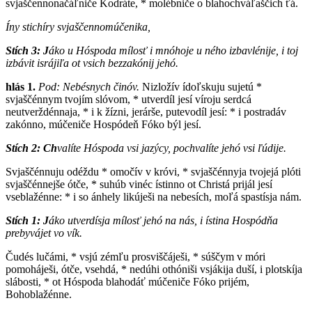
svjaščennonačáľniče Kodráte, * molébniče o blahochváľaščich ťá.
Íny stichíry svjaščennomúčenika,
Stích 3:
J
áko u Hóspoda mílosť i mnóhoje u ného izbavlénije, i toj
izbávit isrájiľa ot vsich bezzakónij jehó.
hlás 1.
Pod: N
ebésnych činóv.
N
izložív ídoľskuju sujetú *
svjaščénnym tvojím slóvom, * utverdíl jesí víroju serdcá
neutverždénnaja, * i k žízni, jerárše, putevodíl jesí: * i postradáv
zakónno, múčeniče Hospódeň Fóko býl jesí.
Stích 2:
Ch
valíte Hóspoda vsi jazýcy, pochvalíte jehó vsi ľúdije.
S
vjaščénnuju odéždu * omočív v króvi, * svjaščénnyja tvojejá plóti
svjaščénnejše ótče, * suhúb vinéc ístinno ot Christá prijál jesí
vseblažénne: * i so ánhely likúješi na nebesích, moľá spastísja nám.
Stích 1:
J
áko utverdísja mílosť jehó na nás, i ístina Hospódňa
prebyvájet vo vík.
Č
udés lučámi, * vsjú zémľu prosviščáješi, * súščym v móri
pomoháješi, ótče, vsehdá, * nedúhi othóniši vsjákija duší, i plotskíja
slábosti, * ot Hóspoda blahodáť múčeniče Fóko prijém,
Bohoblažénne.