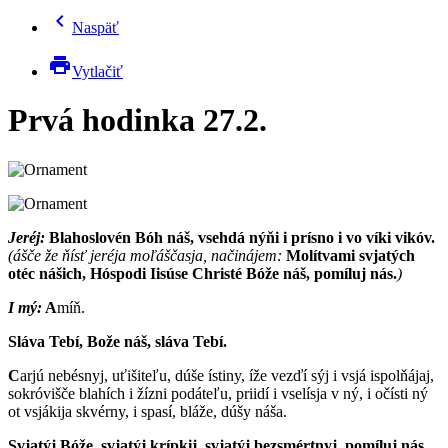
chevron_left
Naspäť
print
Vytlačiť
Prvá hodinka 27.2.
Jeréj:
Blahoslovén Bóh náš, vsehdá nýňi i prísno i vo víki vikóv.
(ášče že ňísť jeréja moľáščasja, načinájem:
Molítvami svjatých
otéc nášich, Hóspodi Iisúse Christé Bóže náš, pomíluj nás.
)
I mý:
A
míň.
Sláva Tebí, Bože náš, sláva Tebí.
C
arjú nebésnyj, uťišiteľu, dúše ístiny, íže vezďí sýj i vsjá ispolňájaj,
sokróvišče blahích i žízni podáteľu, priidí i vselísja v ný, i očísti ný
ot vsjákija skvérny, i spasí, bláže, dúšy náša.
Svjatýj Bóže, svjatýj krípkij, svjatýj bezsmértnyj, pomíluj nás.