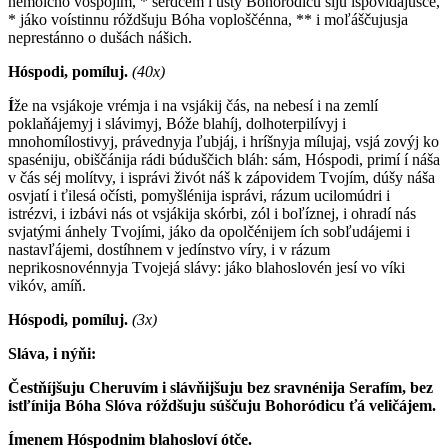
nemólčno vospojím, * sérdcem i ustý Bohoródicu sijú ispovídajušče,
* jáko voístinnu róždšuju Bóha voploščénna, ** i moľáščujusja
neprestánno o dušách nášich.
Hóspodi, pomíluj.
(40x)
Í
že na vsjákoje vrémja i na vsjákij čás, na nebesí i na zemlí
poklaňájemyj i slávimyj, Bóže blahíj, dolhoterpilívyj i
mnohomílostivyj, právednyja ľubjáj, i hríšnyja mílujaj, vsjá zovýj ko
spaséniju, obiščánija rádi búduščich bláh: sám, Hóspodi, primí í náša
v čás séj molítvy, i isprávi živót náš k zápovidem Tvojím, dúšy náša
osvjatí i ťilesá očísti, pomyšlénija isprávi, rázum ucilomúdri i
istrézvi, i izbávi nás ot vsjákija skórbi, zól i boľíznej, i ohradí nás
svjatými ánhely Tvojími, jáko da opolčénijem ích sobľudájemi i
nastavľájemi, dostíhnem v jedínstvo víry, i v rázum
neprikosnovénnyja Tvojejá slávy: jáko blahoslovén jesí vo víki
vikóv, amíň.
Hóspodi, pomíluj.
(3x)
Sláva, i nýňi:
Čestňíjšuju Cheruvím i slávňijšuju bez sravnénija Serafím, bez
istľínija Bóha Slóva róždšuju súščuju Bohoródicu ťá veličájem.
Ímenem Hóspodnim blahosloví ótče.