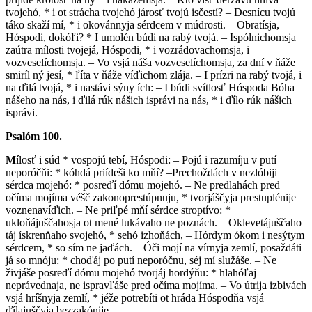
tvojehó, * i ot strácha tvojehó járosť tvojú isčestí? – Desnícu tvojú
táko skaží mí, * i okovánnyja sérdcem v múdrosti. – Obratísja,
Hóspodi, dokóľi? * I umolén búdi na rabý tvojá. – Ispólnichomsja
zaútra mílosti tvojejá, Hóspodi, * i vozrádovachomsja, i
vozveselíchomsja. – Vo vsjá náša vozveselíchomsja, za dní v ňáže
smiríl ný jesí, * ľíta v ňáže víďichom zlája. – I prízri na rabý tvojá, i
na ďilá tvojá, * i nastávi sýny ích: – I búdi svítlosť Hóspoda Bóha
nášeho na nás, i ďilá rúk nášich isprávi na nás, * i ďílo rúk nášich
isprávi.
Psalóm 100.
M
ílosť i súd * vospojú tebí, Hóspodi: – Pojú i razumíju v putí
neporóčňi: * kóhdá priídeši ko mňí? –Prechoždách v nezlóbiji
sérdca mojehó: * posreďí dómu mojehó. – Ne predlahách pred
očíma mojíma véšč zakonoprestúpnuju, * tvorjáščyja prestuplénije
voznenavíďich. – Ne priľpé mňí sérdce stroptívo: *
ukloňájuščahosja ot mené lukávaho ne poznách. – Oklevetájuščaho
táj ískrenňaho svojehó, * sehó izhoňách, – Hórdym ókom i nesýtym
sérdcem, * so sím ne jaďách. – Óči mojí na vírnyja zemlí, posaždáti
já so mnóju: * choďáj po putí neporóčnu, séj mí služáše. – Ne
živjáše posreďí dómu mojehó tvorjáj hordýňu: * hlahóľaj
neprávednaja, ne ispravľáše pred očíma mojíma. – Vo útrija izbivách
vsjá hríšnyja zemlí, * jéže potrebíti ot hráda Hóspodňa vsjá
ďílajuščyja bezzakónije.