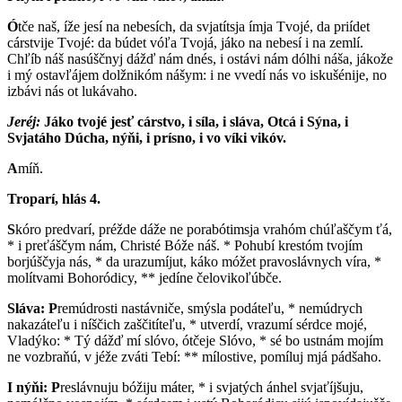
Ó
tče naš, íže jesí na nebesích, da svjatítsja ímja Tvojé, da priídet
cárstvije Tvojé: da búdet vóľa Tvojá, jáko na nebesí i na zemlí.
Chľíb náš nasúščnyj dážď nám dnés, i ostávi nám dólhi náša, jákože
i mý ostavľájem dolžnikóm nášym: i ne vvedí nás vo iskušénije, no
izbávi nás ot lukávaho.
Jeréj:
Jáko tvojé jesť cárstvo, i síla, i sláva, Otcá i Sýna, i
Svjatáho Dúcha, nýňi, i prísno, i vo víki vikóv.
A
míň.
Troparí, hlás 4.
S
kóro predvarí, préžde dáže ne porabótimsja vrahóm chúľaščym ťá,
* i preťáščym nám, Christé Bóže náš. * Pohubí krestóm tvojím
borjúščyja nás, * da urazumíjut, káko móžet pravoslávnych víra, *
molítvami Bohoródicy, ** jedíne čelovikoľúbče.
Sláva:
P
remúdrosti nastávniče, smýsla podáteľu, * nemúdrych
nakazáteľu i níščich zaščitíteľu, * utverdí, vrazumí sérdce mojé,
Vladýko: * Tý dážď mí slóvo, ótčeje Slóvo, * sé bo ustnám mojím
ne vozbraňú, v jéže zváti Tebí: ** mílostive, pomíluj mjá pádšaho.
I nýňi:
P
reslávnuju bóžiju máter, * i svjatých ánhel svjaťíjšuju,