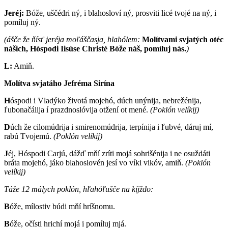
Jeréj:
Bóže, uščédri ný, i blahosloví ný, prosviti licé tvojé na ný, i
pomíluj ný.
(ášče že ňísť jeréja moľáščasja, hlahólem:
Molítvami svjatých otéc
nášich, Hóspodi Iisúse Christé Bóže náš, pomíluj nás.
)
L:
Amiň.
Molítva svjatáho Jefréma Sirína
H
óspodi i Vladýko životá mojehó, dúch unýnija, nebrežénija,
ľubonačálija í prazdnoslóvija otžení ot mené.
(Poklón velíkij)
D
úch že cilomúdrija i smirenomúdrija, terpínija i ľubvé, dáruj mí,
rabú Tvojemú.
(Poklón velíkij)
J
éj, Hóspodi Carjú, dážď mňí zríti mojá sohrišénija i ne osuždáti
bráta mojehó, jáko blahoslovén jesí vo víki vikóv, amiň.
(Poklón
velíkij)
Táže 12 málych poklón, hľahóľušče na kíjždo:
B
óže, mílostiv búdi mňí hríšnomu.
B
óže, očísti hrichí mojá i pomíluj mjá.