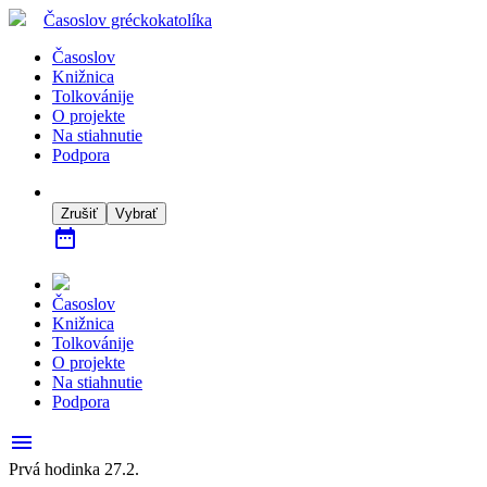
Časoslov
gréckokatolíka
Časoslov
Knižnica
Tolkovánije
O projekte
Na stiahnutie
Podpora
Zrušiť
Vybrať
date_range
Časoslov
Knižnica
Tolkovánije
O projekte
Na stiahnutie
Podpora
menu
Prvá hodinka 27.2.