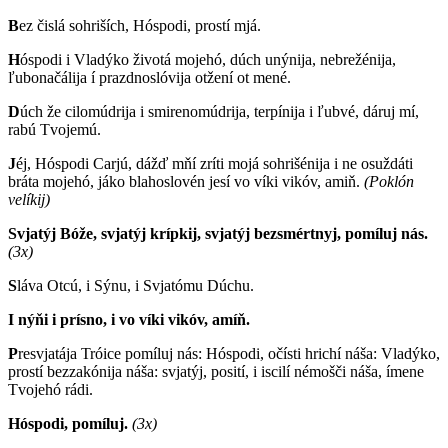
B
ez čislá sohriších, Hóspodi, prostí mjá.
H
óspodi i Vladýko životá mojehó, dúch unýnija, nebrežénija,
ľubonačálija í prazdnoslóvija otžení ot mené.
D
úch že cilomúdrija i smirenomúdrija, terpínija i ľubvé, dáruj mí,
rabú Tvojemú.
J
éj, Hóspodi Carjú, dážď mňí zríti mojá sohrišénija i ne osuždáti
bráta mojehó, jáko blahoslovén jesí vo víki vikóv, amiň.
(Poklón
velíkij)
Svjatýj Bóže, svjatýj krípkij, svjatýj bezsmértnyj, pomíluj nás.
(3x)
S
láva Otcú, i Sýnu, i Svjatómu Dúchu.
I nýňi i prísno, i vo víki vikóv, amíň.
P
resvjatája Tróice pomíluj nás: Hóspodi, očísti hrichí náša: Vladýko,
prostí bezzakónija náša: svjatýj, posití, i iscilí némošči náša, ímene
Tvojehó rádi.
Hóspodi, pomíluj.
(3x)