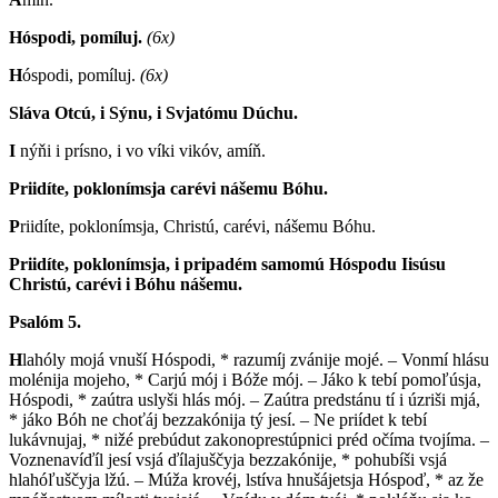
Hóspodi, pomíluj.
(6x)
H
óspodi, pomíluj.
(6x)
Sláva Otcú, i Sýnu, i Svjatómu Dúchu.
I
nýňi i prísno, i vo víki vikóv, amíň.
Priidíte, poklonímsja carévi nášemu Bóhu.
P
riidíte, poklonímsja, Christú, carévi, nášemu Bóhu.
Priidíte, poklonímsja, i pripadém samomú Hóspodu Iisúsu
Christú, carévi i Bóhu nášemu.
Psalóm 5.
H
lahóly mojá vnuší Hóspodi, * razumíj zvánije mojé. – Vonmí hlásu
molénija mojeho, * Carjú mój i Bóže mój. – Jáko k tebí pomoľúsja,
Hóspodi, * zaútra uslyši hlás mój. – Zaútra predstánu tí i úzriši mjá,
* jáko Bóh ne choťáj bezzakónija tý jesí. – Ne priídet k tebí
lukávnujaj, * nižé prebúdut zakonoprestúpnici préd očíma tvojíma. –
Voznenavíďíl jesí vsjá ďílajuščyja bezzakónije, * pohubíši vsjá
hlahóľuščyja lžú. – Múža krovéj, lstíva hnušájetsja Hóspoď, * az že