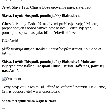
Jeréj
:
Sláva Tebí, Christé Bóže upovánije náše, sláva Tebí.
Sláva, i nýňi: Hóspodi, pomíluj.
(3x)
Blahosloví.
Ch
ristós ístinnyj Bóh náš, molítvami prečístyja svojejá Mátere,
prepodóbnych i bohonósnych otéc nášich, i vsích svjatých,
pomílujet i spasét nás, jáko bláh i čelovikoľúbec.
Lík:
Amíň.
(ášče molítsja mírjan molítvu, netvorít otpúst sícevyj, no hlahólet
tókmo:
Sláva, i nýňi: Hóspodi, pomíluj.
(3x)
Blahosloví. Molítvami
svjatých otéc nášich, Hóspodi Iisúse Christé Bóže náš, pomíluj
nás. Amíň.
Texty projektu Časoslov sú určené na vnútornú potrebu. Ďakujeme,
že nás podporujete! www.casoslov.sk
Stiahnite si aplikáciu do svojho telefónu