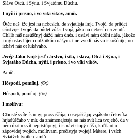
S
láva Otcú, i Sýnu, i Svjatómu Dúchu.
I nýňi i prísno, i vo víki vikóv, amíň.
Ó
tče naš, íže jesí na nebesích, da svjatítsja ímja Tvojé, da priídet
cárstvije Tvojé: da búdet vóľa Tvojá, jáko na nebesí i na zemlí.
Chľíb náš nasúščnyj dážď nám dnés, i ostávi nám dólhi náša, jákože
i mý ostavľájem dolžnikóm nášym: i ne vvedí nás vo iskušénije, no
izbávi nás ot lukávaho.
Jeréj:
Jáko tvojé jesť cárstvo, i síla, i sláva, Otcá i Sýna, i
Svjatáho Dúcha, nýňi, i prísno, i vo víki vikóv.
A
míň.
Hóspodi, pomíluj.
(6x)
H
óspodi, pomíluj.
(6x)
I molítvu:
Ch
risté svíte ístinnyj prosviščájaj i osvjaščájaj vsjákaho čelovíka
hrjadúščaho v mír, da známenajetsja na nás svít licá tvojehó, da v
ném úzrim svít nepristúpnyj, í isprávi stopý náša, k ďílaniju
zápovidej tvojich, molítvami prečístyja tvojejá Mátere, i vsích
Svjatých tvojích, amíň.