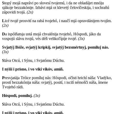
S
topý mojá naprávi po slovesí tvojemú, i da ne obladájet mnóju
sjákoje bezzakónije. Izbávi mjá ot klevetý čelovíčeskija, i sochraňú
zápovidi tvojá.
(2x)
L
icé tvojé prosvití na rabá tvojehó, i naučí mjá opravdánijem tvojím.
(2x)
D
a ispólňatsja ustá mojá chvalénija tvojehó, Hóspodi, jáko da
vospojú slávu tvojú, vés déň velikoľípije tvojé.
(3x)
Svjatýj Bóže, svjatýj krípkij, svjatýj bezsmértnyj, pomíluj nás.
(3x)
S
láva Otcú, i Sýnu, i Svjatómu Dúchu.
I nýňi i prísno, i vo víki vikóv, amíň.
P
resvjatája Tróice pomíluj nás: Hóspodi, očísti hrichí náša: Vladýko,
prostí bezzakónija náša: svjatýj, posití, i iscilí némošči náša, ímene
Tvojehó rádi.
Hóspodi, pomíluj.
(3x)
S
láva Otcú, i Sýnu, i Svjatómu Dúchu.
I nýňi i prísno, i vo víki vikóv, amíň.