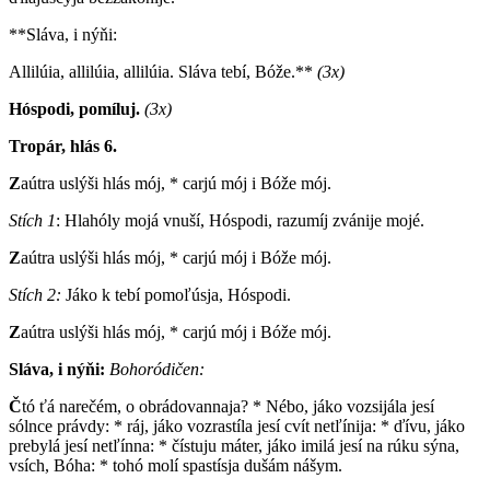
**Sláva, i nýňi:
Allilúia, allilúia, allilúia. Sláva tebí, Bóže.**
(3x)
Hóspodi, pomíluj.
(3x)
Tropár, hlás 6.
Z
aútra uslýši hlás mój, * carjú mój i Bóže mój.
Stích 1
: Hlahóly mojá vnuší, Hóspodi, razumíj zvánije mojé.
Z
aútra uslýši hlás mój, * carjú mój i Bóže mój.
Stích 2:
Jáko k tebí pomoľúsja, Hóspodi.
Z
aútra uslýši hlás mój, * carjú mój i Bóže mój.
Sláva, i nýňi:
Bohoródičen:
Č
tó ťá narečém, o obrádovannaja? * Nébo, jáko vozsijála jesí
sólnce právdy: * ráj, jáko vozrastíla jesí cvít netľínija: * ďívu, jáko
prebylá jesí netľínna: * čístuju máter, jáko imilá jesí na rúku sýna,
vsích, Bóha: * tohó molí spastísja dušám nášym.