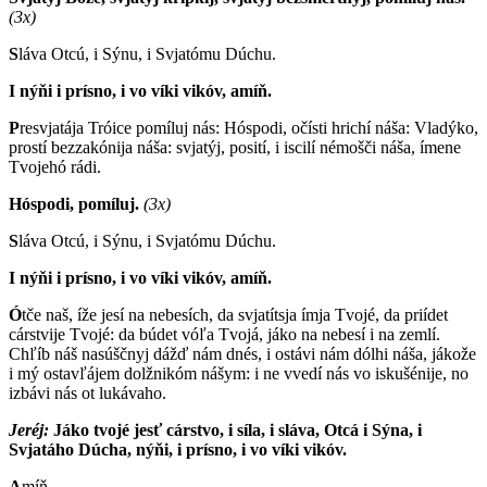
(3x)
S
láva Otcú, i Sýnu, i Svjatómu Dúchu.
I nýňi i prísno, i vo víki vikóv, amíň.
P
resvjatája Tróice pomíluj nás: Hóspodi, očísti hrichí náša: Vladýko,
prostí bezzakónija náša: svjatýj, posití, i iscilí némošči náša, ímene
Tvojehó rádi.
Hóspodi, pomíluj.
(3x)
S
láva Otcú, i Sýnu, i Svjatómu Dúchu.
I nýňi i prísno, i vo víki vikóv, amíň.
Ó
tče naš, íže jesí na nebesích, da svjatítsja ímja Tvojé, da priídet
cárstvije Tvojé: da búdet vóľa Tvojá, jáko na nebesí i na zemlí.
Chľíb náš nasúščnyj dážď nám dnés, i ostávi nám dólhi náša, jákože
i mý ostavľájem dolžnikóm nášym: i ne vvedí nás vo iskušénije, no
izbávi nás ot lukávaho.
Jeréj:
Jáko tvojé jesť cárstvo, i síla, i sláva, Otcá i Sýna, i
Svjatáho Dúcha, nýňi, i prísno, i vo víki vikóv.
A
míň.