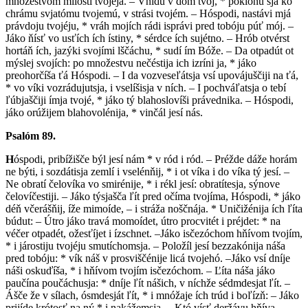
mnóžestvom mílosti tvojejá. – Vnídu v dóm tvój, * poklóňu sja ko
chrámu svjatómu tvojemú, v strási tvojém. – Hóspodi, nastávi mjá
právdoju tvojéju, * vráh mojích rádi isprávi pred tobóju púť mój. –
Jáko ňísť vo usťích ích ístiny, * sérdce ích sujétno. – Hrób otvérst
hortáň ích, jazýki svojími lščáchu, * sudí ím Bóže. – Da otpadút ot
mýslej svojích: po množestvu nečéstija ich izríni ja, * jáko
preohorčíša ťá Hó­spodi. – I da vozveseľátsja vsí upovájuščiji na ťá,
* vo víki vozrádujutsja, i vselíšisja v ních. – I pochváľatsja o tebí
ľúbjaščiji ímja tvojé, * jáko tý blahoslovíši právednika. – Hó­spodi,
jáko orúžijem blahovolénija, * vinčál jesí nás.
Psalóm 89.
H
óspodi, pribížišče býl jesí nám * v ród i ród. – Préžde dáže horám
ne býti, i sozdátisja zemlí i vselénňij, * i ot víka i do víka tý jesí. –
Ne obratí čelovíka vo smirénije, * i rékl jesí: obratítesja, sýnove
čelovíčestiji. – Jáko týsjašča ľít pred očíma tvojíma, Hóspodi, * jáko
déň včerášňij, íže mimoíde, – i stráža noščnája. * Uničižénija ích ľíta
búdut: – Útro jáko travá momoídet, útro procvitét i préjdet: * na
véčer otpadét, ožesťíjet i ízschnet. –Jáko isčezóchom hňívom tvojím,
* i járostiju tvojéju smutíchomsja. – Položíl jesí bezzakónija náša
pred tobóju: * vík náš v prosviščénije licá tvojehó. –Jáko vsí dníje
náši oskuďíša, * i hňívom tvojím isčezóchom. – Ľíta náša jáko
paučína poučáchusja: * dníje ľít nášich, v níchže sédmdesjat ľít. –
Ášče že v sílach, ósmdesját ľít, * i mnóžaje ích trúd i boľízň: – Jáko
prijíde krótosť na ný * i nakážemsja. – Któ vísť deržávu hňíva