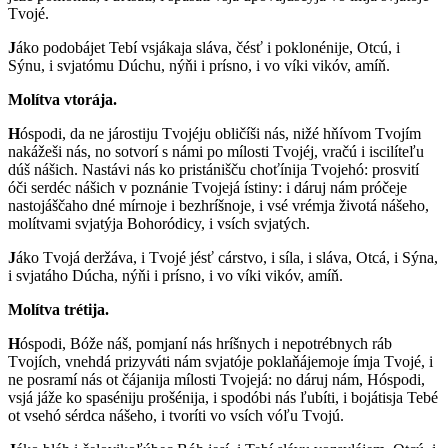
Tvojé.
J
áko podobájet Tebí vsjákaja sláva, čésť i poklonénije, Otcú, i
Sýnu, i svjatómu Dúchu, nýňi i prísno, i vo víki vikóv, amíň.
Molítva vtorája.
H
óspodi, da ne járostiju Tvojéju obličíši nás, nižé hňívom Tvojím
nakážeši nás, no sotvorí s námi po mílosti Tvojéj, vračú i iscilíteľu
dúš nášich. Nastávi nás ko pristánišču choťínija Tvojehó: prosvití
óči serdéc nášich v poznánie Tvojejá ístiny: i dáruj nám próčeje
nastojáščaho dné mírnoje i bezhríšnoje, i vsé vrémja životá nášeho,
molítvami svjatýja Bohoródicy, i vsích svjatých.
J
áko Tvojá deržáva, i Tvojé jésť cárstvo, i síla, i sláva, Otcá, i Sýna,
i svjatáho Dúcha, nýňi i prísno, i vo víki vikóv, amíň.
Molítva trétija.
H
óspodi, Bóže náš, pomjaní nás hríšnych i nepotrébnych ráb
Tvojích, vnehdá prizyváti nám svjatóje poklaňájemoje ímja Tvojé, i
ne posramí nás ot čájanija mílosti Tvojejá: no dáruj nám, Hóspodi,
vsjá jáže ko spaséniju prošénija, i spodóbi nás ľubíti, i bojátisja Tebé
ot vsehó sérdca nášeho, i tvoríti vo vsích vóľu Tvojú.