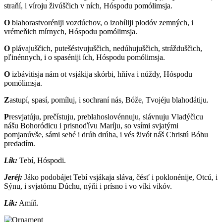
straňí, i víroju živúščich v ních, Hóspodu pomólimsja.
O
blahorastvoréniji vozdúchov, o izobíliji plodóv zemných, i
vrémeňich mírnych, Hóspodu pomólimsja.
O
plávajuščich, putešéstvujuščich, nedúhujuščich, strážduščich,
pľinénnych, i o spaséniji ích, Hóspodu pomólimsja.
O
izbávitisja nám ot vsjákija skórbi, hňíva i núždy, Hóspodu
pomólimsja.
Z
astupí, spasí, pomíluj, i sochraní nás, Bóže, Tvojéju blahodátiju.
P
resvjatúju, prečístuju, preblahoslovénnuju, slávnuju Vladýčicu
nášu Bohoródicu i prisnoďívu Maríju, so vsími svjatými
pomjanúvše, sámi sebé i drúh drúha, i vés živót náš Christú Bóhu
predadím.
Lík:
T
ebí, Hóspodi.
Jeréj:
J
áko podobájet Tebí vsjákaja sláva, čésť i poklonénije, Otcú, i
Sýnu, i svjatómu Dúchu, nýňi i prísno i vo víki vikóv.
Lík:
A
míň.