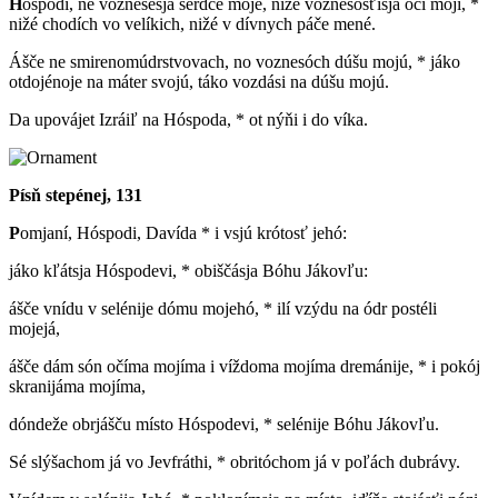
H
óspodi, ne voznesésja sérdce mojé, nižé voznesósťisja óči mojí, *
nižé chodích vo velíkich, nižé v dívnych páče mené.
Ášče ne smirenomúdrstvovach, no voznesóch dúšu mojú, * jáko
otdojénoje na máter svojú, táko vozdási na dúšu mojú.
Da upovájet Izráiľ na Hóspoda, * ot nýňi i do víka.
Písň stepénej, 131
P
omjaní, Hóspodi, Davída * i vsjú krótosť jehó:
jáko kľátsja Hóspodevi, * obiščásja Bóhu Jákovľu:
ášče vnídu v selénije dómu mojehó, * ilí vzýdu na ódr postéli
mojejá,
ášče dám són očíma mojíma i víždoma mojíma dremánije, * i pokój
skranijáma mojíma,
dóndeže obrjášču místo Hóspodevi, * selénije Bóhu Jákovľu.
Sé slýšachom já vo Jevfráthi, * obritóchom já v poľách dubrávy.