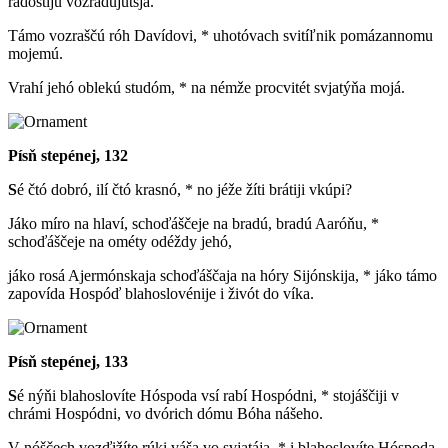
rádostiju vozrádujutsja.
Támo vozraščú róh Davídovi, * uhotóvach svitíľnik pomázannomu
mojemú.
Vrahí jehó oblekú studóm, * na némže procvitét svjatýňa mojá.
Písň stepénej, 132
S
é čtó dobró, ilí čtó krasnó, * no jéže žíti brátiji vkúpi?
Jáko míro na hlaví, schoďáščeje na bradú, bradú Aaróňu, *
schoďáščeje na ométy odéždy jehó,
jáko rosá Ajermónskaja schoďáščaja na hóry Sijónskija, * jáko támo
zapovída Hospóď blahoslovénije i živót do víka.
Písň stepénej, 133
S
é nýňi blahoslovíte Hóspoda vsí rabí Hospódni, * stojáščiji v
chrámi Hospódni, vo dvórich dómu Bóha nášeho.
V nóščech vozďižíte rúki váša vo svjatája, * i blahoslovíte Hóspoda.