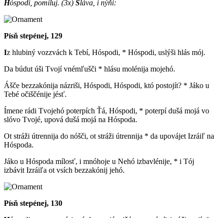
H
óspodi, pomíluj.
(3x)
S
láva, i nýňi:
Písň stepénej, 129
I
z hlubiný vozzvách k Tebí, Hóspodi, * Hóspodi, uslýši hlás mój.
Da búdut úši Tvojí vnémľušči * hlásu molénija mojehó.
Ášče bezzakónija názriši, Hóspodi, Hóspodi, któ postojít? * Jáko u
Tebé očiščénije jésť.
Ímene rádi Tvojehó poterpích Ťá, Hóspodi, * poterpí dušá mojá vo
slóvo Tvojé, upová dušá mojá na Hóspoda.
Ot stráži útrennija do nóšči, ot stráži útrennija * da upovájet Izráiľ na
Hóspoda.
Jáko u Hóspoda mílosť, i mnóhoje u Nehó izbavlénije, * i Tój
izbávit Izráiľa ot vsích bezzakónij jehó.
Písň stepénej, 130