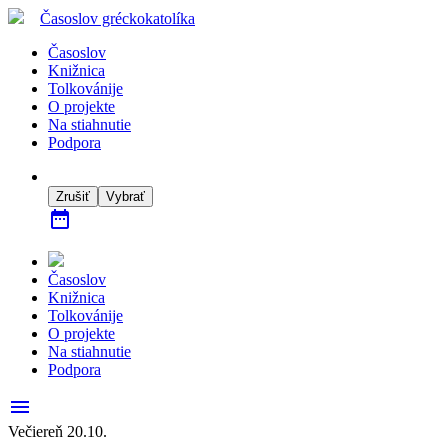
Časoslov
gréckokatolíka
Časoslov
Knižnica
Tolkovánije
O projekte
Na stiahnutie
Podpora
Zrušiť
Vybrať
date_range
Časoslov
Knižnica
Tolkovánije
O projekte
Na stiahnutie
Podpora
menu
Večiereň 20.10.