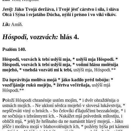
Jeréj:
J
áko Tvojá deržáva, i Tvojé jésť cárstvo i síla, i sláva
Otcá i Sýna i svjatáho Dúcha, nýňi i prísno i vo víki vikóv.
Lík:
Amíň.
Hóspodi, vozzvách:
hlás 4.
Psalóm 140.
H
óspodi, vozvách k tebí uslýši mja, * uslýši mja Hóspodi. *
Hóspodi, vozvách k tebí uslýši mja, * voňmí hlásu molénija
mojehó, * vnehdá vozváti mi k tebí,
uslýši mja, Hóspodi.**
D
a isprávitsja molítva mojá * jáko kadílo préd tobóju: *
vozďijánije rukú mojéju, * žértva večérňaja,
uslýší mjá
Hóspodi.**
P
oloží Hóspodi chranénije ustóm mojím, * i dvér ohraždénija o
ustnách mojích. - Ne ukloní sérdca mojehó v slovesá lukávstvija, *
nepščeváti viný o hrisích. - So čelovíki ďílajuščimi bezzakónije, * i
ne sočtúsja s izbránnymi ích. - Nakážet mjá právednik mílostiju, i
obličít mjá, * jeléj že hríšnaho da ne namástit hlavý mojejá. - Jáko
jéšče i molítva mojá v blahovolénijich ích, * požérty býša pri kámeni