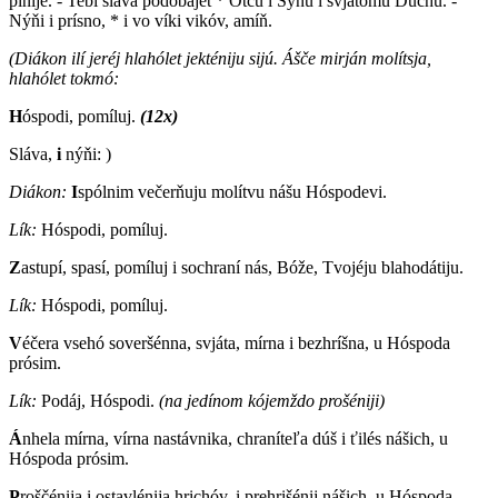
pínije. - Tebí sláva podobájet * Otcú i Sýnu i svjatómu Dúchu. -
Nýňi i prísno, * i vo víki vikóv, amíň.
(Diákon ilí jeréj hlahólet jekténiju sijú. Ášče mirján molítsja,
hlahólet tokmó:
H
óspodi, pomíluj.
(12x)
Sláva,
i
nýňi:
)
Diákon:
I
spólnim večerňuju molítvu nášu Hóspodevi.
Lík:
Hóspodi, pomíluj.
Z
astupí, spasí, pomíluj i sochraní nás, Bóže, Tvojéju blahodátiju.
Lík:
Hóspodi, pomíluj.
V
éčera vsehó soveršénna, svjáta, mírna i bezhríšna, u Hóspoda
prósim.
Lík:
Podáj, Hóspodi.
(na jedínom kójemždo prošéniji)
Á
nhela mírna, vírna nastávnika, chraníteľa dúš i ťilés nášich, u
Hóspoda prósim.
P
roščénija i ostavlénija hrichóv, i prehrišénij nášich, u Hóspoda