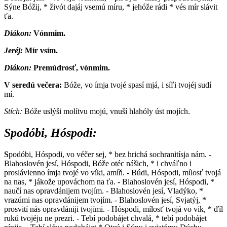
Sýne Bóžij, * živót dajáj vsemú míru, * jehóže rádi * vés mír slávit
ťa.
Diákon:
V
ónmim.
Jeréj:
M
ír vsím.
Diákon:
P
remúdrosť, vónmim.
V seredú večera:
B
óže, vo ímja tvojé spasí mjá, i síľi tvojéj sudí
mí.
Stích:
B
óže uslýši molítvu mojú, vnuší hlahóly úst mojích.
Spodóbi, Hóspodi:
S
podóbi, Hóspodi, vo véčer sej, * bez hrichá sochranitísja nám. -
Blahoslovén jesí, Hóspodi, Bóže otéc nášich, * i chváľno i
proslávlenno ímja tvojé vo víki, amíň. - Búdi, Hóspodi, mílosť tvojá
na nas, * jákože upováchom na ťa. - Blahoslovén jesí, Hóspodi, *
naučí nas opravdánijem tvojím. - Blahoslovén jesí, Vladýko, *
vrazúmi nas opravdánijem tvojím. - Blahoslovén jesí, Svjatýj, *
prosvití nás opravdániji tvojími. - Hóspodi, mílosť tvojá vo vik, * ďíl
rukú tvojéju ne prezri. - Tebí podobájet chvalá, * tebí podobájet