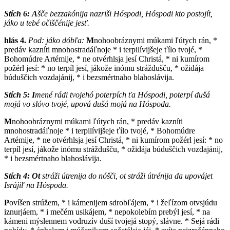
Stích 6:
A
šče bezzakónija nazriši Hóspodi, Hóspodi kto postojít,
jáko u tebé očiščénije jesť.
hlás 4.
Pod: j
áko dóbľa:
M
nohoobráznymi múkami ľútych rán, *
predáv kazníti mnohostradáľnoje * i terpilívijšeje ťílo tvojé, *
Bohomúdre Artémije, * ne otvérhlsja jesí Christá, * ni kumírom
požérl jesí: * no terpíl jesí, jákože inómu stráždušču, * ožidája
búduščich vozdajánij, * i bezsmértnaho blahoslávija.
Stích 5:
I
mené rádi tvojehó poterpích ťa Hóspodi, poterpí dušá
mojá vo slóvo tvojé, upová dušá mojá na Hóspoda.
M
nohoobráznymi múkami ľútych rán, * predáv kazníti
mnohostradáľnoje * i terpilívijšeje ťílo tvojé, * Bohomúdre
Artémije, * ne otvérhlsja jesí Christá, * ni kumírom požérl jesí: * no
terpíl jesí, jákože inómu stráždušču, * ožidája búduščich vozdajánij,
* i bezsmértnaho blahoslávija.
Stích 4:
Ot
stráži útrenija do nóšči, ot stráži útrénija da upovájet
Isrájiľ na Hóspoda.
P
ovíšen strúžem, * i kámenijem sdrobľájem, * i žeľízom otvsjúdu
iznurjáem, * i mečém usikájem, * nepokolebím prebýl jesí, * na
kámeni mýslennem vodruzív duší tvojejá stopý, slávne. * Sejá rádi