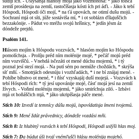
sudijí ích. - Uslýšatsja hlahóly mojá jáko vozmohóša: * jáko tólšča
zemlí prosídesja na zemlí, rastočíšasja kósti ích pri áďi. - Jáko k tebí
Hóspodi, Hóspodi óči mojí, * na ťá upovách, ne otimí dušu mojú. -
Sochraní mjá ot síti, júže sostáviša mí, * i ot soblázn ďílajuščich
bezzakónije. - Pádut vo mréžu svojú hríšnicy, * jedín jésm áz
dóndeže prejdú.
Psalóm 141.
H
lásom mojím k Hóspodu vozzvách, * hlasóm mojím ko Hóspodu
pomolíchsja. - Prolíju préd ním molénije mojé, * pečáľ mojú préd
ním vozviščú. - Vnehdá isčezáti ot mené dúchu mojemú, * i tý
poznal jesí stezí mojá. - Na putí sém po nemúže choždách, * skrýša
síť mňí. - Smotrjách odesnúju i vozhľadách, * i ne bí znájaj mené. -
Pohíbe bíhstvo ot mené, * i ňísť vzyskajáj duší mojejá. - Vozzvách k
tebí Hóspodi rích: * tý jesí upovánije mojé, čásť mojá jesí na zemlí
žívych. - Voňmí moléniju mojemú, * jáko smiríchsja ziló. - Izbávi
mjá ot hoňáščich mjá, * jáko ukripíšasja páče mené.
Stích 10:
I
zvedí iz temnícy dúšu mojú, ispovídatisja ímeni tvojemú.
Stích 9:
M
ené ždút právednicy, dóndeže vozdási mňi.
Stích 8:
I
z hlubiný vozvách k tebí Hóspodi, Hóspodi uslýši hlas moj.
Stích 7:
D
a búdut úši tvojí vnémľušči hlásu molénija mojehó.