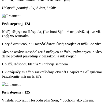
H
óspodi, pomíluj.
(3x)
S
láva, i nýňi:
Písň stepénej, 124
N
aďíjuščijisja na Hóspoda, jáko horá Sijón: * ne podvížitsja vo vík
živýj vo Jerusalími.
Hóry ókrest jehó, * i Hospóď ókrest ľudéj Svojích ot nýňi i do víka.
Jáko ne ostávit Hospóď žezlá hríšnych na žrébij právednych, * jáko
da ne prostrút právedniji v bezzakónija rúk svojích.
Ublaží, Hóspodi, blahíja * i právyja sérdcem.
Ukloňájuščyjasja že v razvraščénija otvedét Hospóď * s ďílajuščimi
bezzakónije: mír na Izráiľa.
Písň stepénej, 125
V
nehdá vozvratíti Hóspodu pľín Sióň, * býchom jáko uťíšeni.