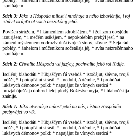
pobídy, * ánhelom i múčenikom sočetálsja jéj, * svíta neizrečénnaho
ispolňájem.
Stích 3:
J
áko u Hóspoda mílosť i mnóhoje u ného izbavlénije, i toj
izbávit isrájiľa ot vsich bezzakónij jehó.
P
ovíšen strúžem, * i kámenijem sdrobľájem, * i žeľízom otvsjúdu
iznurjáem, * i mečém usikájem, * nepokolebím prebýl jesí, * na
kámeni mýslennem vodruzív duší tvojejá stopý, slávne. * Sejá rádi
pobídy, * ánhelom i múčenikom sočetálsja jéj, * svíta neizrečénnaho
ispolňájem.
Stích 2:
Ch
valíte Hóspoda vsi jazýcy, pochvalíte jehó vsi ľúdije.
I
scilénij blahodáti * ľúbjaščym ťá vsehdá * istočájut, slávne, tvojá
móšči, * i potopľájut strásti, * i nedúhi, Artémije, * i prohóňat
lukávych démonov polkí: * napajájut že vírnych serdcá *
prozjabájuščaja dobroďítelej plodý Božéstvennyja, * i blahočéstija
znánije.
Stích 1:
J
áko utverdísja mílosť jehó na nás, i ístina Hospódňa
prebyvájet vo vík.
I
scilénij blahodáti * ľúbjaščym ťá vsehdá * istočájut, slávne, tvojá
móšči, * i potopľájut strásti, * i nedúhi, Artémije, * i prohóňat
lukávych démonov polkí: * napajájut že vírnych serdcá *