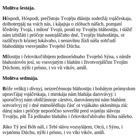
Molítva šestája.
H
óspodi, Hóspodi, prečístoju Tvojéju dlániju soderžáj vsjáčeskaja,
dolhoterpjáj na vsích nás, i kájajsja o zlóbach nášich, pomjaní
ščedróty Tvojá, i mílosť Tvojú, posití ny Tvojéju bláhostiju, i dážď
nám izbižáti i próčeje nastojáščaho dné, Tvojéju blahodátiju, ot
razlíčnych kóznej lukávaho, i nenavítnu žízň nášu sobľudí
blahodátiju vsesvjatáho Tvojehó Dúcha.
M
ílostiju i čelovikoľúbijem jedinoródnaho Tvojehó Sýna, s nímže
blahoslovén jesí, so vsesvjatým i blahím i životvorjáščim Tvojím
Dúchom, nýňi i prísno, i vo víi vikóv, amíň.
Molítva sedmája.
B
óže velíkij i dívnyj, neizrečénnoju bláhostiju i bohátym prómyslom
upravľájaj vsjáčeskaja, i mirskája nám blahája darovávyj: i
sporučívyj nám obiščánnoje cárstvo, darovánnymi nám blahími:
sotvorívyj ný i dné mimošédšuju čásť ot vsjákaho uklonítisja zlá:
dáruj nám i próčeje neporóčno soveršíti pred svjatóju slávoju
Tvojéju, píti Ťá jedínaho blaháho i čelovikoľubívaho Bóha nášeho.
J
áko Tý jesí Bóh náš, i Tebí slávu vozsylájem, Otcú, i Sýnu, i
svjatómu Dúchu, nýňi i prísno, i vo víki vikóv, amíň.