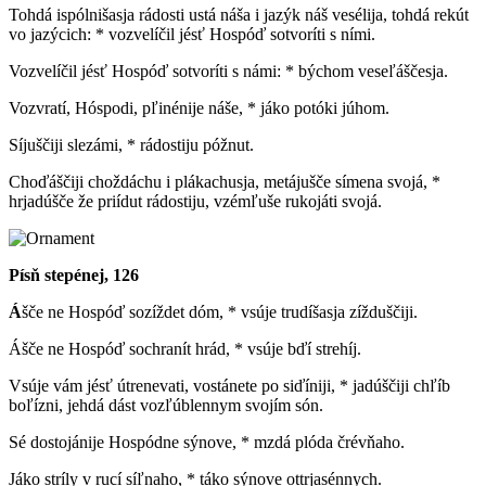
Tohdá ispólnišasja rádosti ustá náša i jazýk náš vesélija, tohdá rekút
vo jazýcich: * vozvelíčil jésť Hospóď sotvoríti s ními.
Vozvelíčil jésť Hospóď sotvoríti s námi: * býchom veseľáščesja.
Vozvratí, Hóspodi, pľinénije náše, * jáko potóki júhom.
Síjuščiji slezámi, * rádostiju póžnut.
Choďáščiji choždáchu i plákachusja, metájušče símena svojá, *
hrjadúšče že priídut rádostiju, vzémľuše rukojáti svojá.
Písň stepénej, 126
Á
šče ne Hospóď sozíždet dóm, * vsúje trudíšasja zížduščiji.
Ášče ne Hospóď sochranít hrád, * vsúje bďí strehíj.
Vsúje vám jésť útrenevati, vostánete po siďíniji, * jadúščiji chľíb
boľízni, jehdá dást vozľúblennym svojím són.
Sé dostojánije Hospódne sýnove, * mzdá plóda črévňaho.
Jáko stríly v rucí síľnaho, * táko sýnove ottrjasénnych.