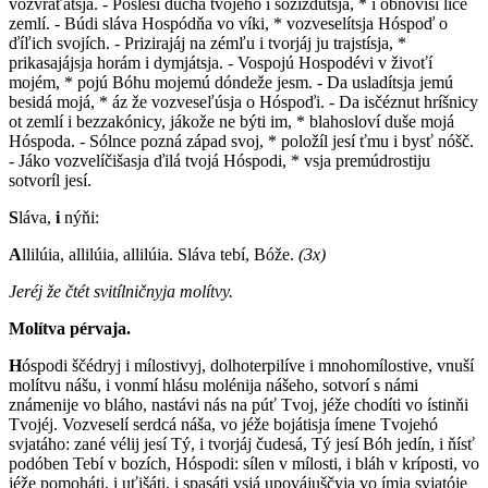
vozvraťátsja. - Pósleši dúcha tvojehó i sozíždutsja, * i obnovíši licé
zemlí. - Búdi sláva Hospódňa vo víki, * vozveselítsja Hóspoď o
ďíľich svojích. - Prizirajáj na zémľu i tvorjáj ju trajstísja, *
prikasajájsja horám i dymjátsja. - Vospojú Hospodévi v živoťí
mojém, * pojú Bóhu mojemú dóndeže jesm. - Da usladítsja jemú
besidá mojá, * áz že vozveseľúsja o Hóspoďi. - Da isčéznut hríšnicy
ot zemlí i bezzakónicy, jákože ne býti im, * blahosloví duše mojá
Hóspoda. - Sólnce pozná západ svoj, * položíl jesí ťmu i bysť nóšč.
- Jáko vozvelíčišasja ďilá tvojá Hóspodi, * vsja premúdrostiju
sotvoríl jesí.
S
láva,
i
nýňi:
A
llilúia, allilúia, allilúia. Sláva tebí, Bóže.
(3x)
Jeréj že čtét svitílničnyja molítvy.
Molítva pérvaja.
H
óspodi ščédryj i mílostivyj, dolhoterpilíve i mnohomílostive, vnuší
molítvu nášu, i vonmí hlásu molénija nášeho, sotvorí s námi
známenije vo bláho, nastávi nás na púť Tvoj, jéže chodíti vo ístinňi
Tvojéj. Vozveselí serdcá náša, vo jéže bojátisja ímene Tvojehó
svjatáho: zané vélij jesí Tý, i tvorjáj čudesá, Tý jesí Bóh jedín, i ňísť
podóben Tebí v bozích, Hóspodi: sílen v mílosti, i bláh v kríposti, vo
jéže pomoháti, i uťišáti, i spasáti vsjá upovájuščyja vo ímja svjatóje