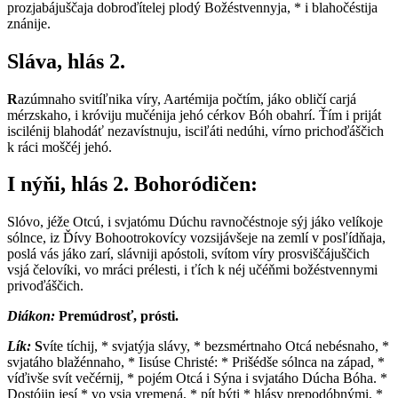
prozjabájuščaja dobroďítelej plodý Božéstvennyja, * i blahočéstija
znánije.
Sláva, hlás 2.
R
azúmnaho svitíľnika víry, Aartémija počtím, jáko obličí carjá
mérzskaho, i króviju mučénija jehó cérkov Bóh obahrí. Ťím i priját
iscilénij blahodáť nezavístnuju, isciľáti nedúhi, vírno prichoďáščich
k ráci moščéj jehó.
I nýňi,
hlás 2. Bohoródičen:
S
lóvo, jéže Otcú, i svjatómu Dúchu ravnočéstnoje sýj jáko velíkoje
sólnce, iz Ďívy Bohootrokovícy vozsijávšeje na zemlí v posľídňaja,
poslá vás jáko zarí, slávniji apóstoli, svítom víry prosviščájuščich
vsjá čelovíki, vo mráci prélesti, i ťích k néj učéňmi božéstvennymi
privoďáščich.
Diákon:
P
remúdrosť, prósti.
Lík:
S
víte tíchij, * svjatýja slávy, * bezsmértnaho Otcá nebésnaho, *
svjatáho blažénnaho, * Iisúse Christé: * Prišédše sólnca na západ, *
víďivše svít večérnij, * pojém Otcá i Sýna i svjatáho Dúcha Bóha. *
Dostójin jesí * vo vsja vremená, * pít býti * hlásy prepodóbnými, *