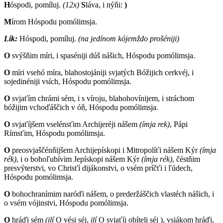
H
óspodi, pomíluj.
(12x)
S
láva, i nýňi:
)
M
írom Hóspodu pomólimsja.
Lík:
H
óspodi, pomíluj.
(na jedínom kójemždo prošéniji)
O
svýšňim míri, i spaséniji dúš nášich, Hóspodu pomólimsja.
O
míri vsehó míra, blahostojániji svjatých Bóžijich cerkvéj, i
sojedinéniji vsích, Hóspodu pomólimsja.
O
svjaťím chrámi sém, i s víroju, blahohovínijem, i stráchom
bóžijim vchoďáščich v óň, Hóspodu pomólimsja.
O
svjaťíjšem vselénsťim Archijeréji nášem
(ímja rek)
, Pápi
Rímsťim, Hóspodu pomólimsja.
O
preosvjaščénňijšem Archijepískopi i Mitropolíťi nášem Kýr
(ímja
rék)
, i o bohoľubívim Jepískopi nášem Kýr
(ímja rék)
, čéstňim
presvýterstvi, vo Chrisťí dijákonstvi, o vsém príčťi i ľúdech,
Hóspodu pomólimsja.
O
bohochranímim naróďi nášem, o prederžáščich vlastéch nášich, i
o vsém vójinstvi, Hóspodu pomólimsja.
O
hráďi sém
(ilí
O vési séj,
ilí
O svjaťíj obíteli séj
)
, vsjákom hráďi,