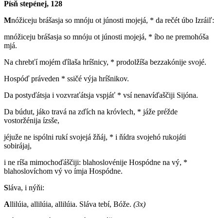
Písň stepénej, 128
M
nóžiceju brášasja so mnóju ot júnosti mojejá, * da rečét úbo Izráiľ:
mnóžiceju brášasja so mnóju ot júnosti mojejá, * íbo ne premohóša
mjá.
Na chrebťí mojém ďílaša hríšnicy, * prodolžíša bezzakónije svojé.
Hospóď práveden * ssičé výja hríšnikov.
Da postyďátsja i vozvraťátsja vspjáť * vsí nenavíďaščiji Sijóna.
Da búdut, jáko travá na zďích na króvlech, * jáže préžde
vostoržénija ízsše,
jéjuže ne ispólni rukí svojejá žňáj, * i ňídra svojehó rukojáti
sobirájaj,
i ne ríša mimochoďáščiji: blahoslovénije Hospódne na vý, *
blahoslovíchom vý vo ímja Hospódne.
S
láva, i nýňi:
A
llilúia, allilúia, allilúia. Sláva tebí, Bóže.
(3x)