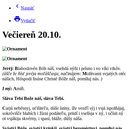
chevron_left
Naspäť
print
Vytlačiť
Večiereň 20.10.
Jeréj:
B
lahoslovén Bóh náš, vsehdá nýňi i prísno i vo víki vikóv.
(ášče že ňísť jeréja moľáščasja, načinájem:
M
olítvami svjatých otéc
nášich, Hóspodi Iisúse Christé Bóže náš, pomíluj nás.
)
I mý:
A
míň.
Sláva Tebí Bože náš, sláva Tebí.
C
arjú nebésnyj, uťišiteľu, dúše ístiny, íže vezďí sýj i vsjá ispolňájaj,
sokróvišče blahích i žízni podáteľu, priidí i vselísja v ný, i očísti ný
ot vsjákija skvérny, i spasí, bláže, dúšy náša.
Svjatýj Bóže, svjatýj krípkij, svjatýj bezsmértnyj, pomíluj nás.