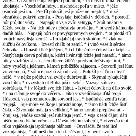
vódy. - Ot zapreščénija tvojehó pobíhnut, * ot hlása hróma tvojehó
ubojátsja. - Voschóďat hóry, i nischóďat poľá v místo, * jéže
osnovál jesí im. - Preďíl položíl jesí jehóže ne préjdut, * nižé
obraťátsja pokrýti zémľu. - Posylájaj istóčniki v débrich, * posreďí
hór prójdut vódy. - Napajájut vsja zvíri sélnyja, * ždút onáhri v
žáždu svojú. - Na tich ptícy nebésnyja privitájut, * ot sredý kámenija
daďát hlás. - Napajáj hóri ot prevýsprennych svojích, * ot plodá ďíl
tvojích nasýtitsja zemľá. - Prozjabájaj travú skotóm, * i zlák na
slúžbu čelovíkom. - Izvestí chľíb ot zemlí, * i vinó veselít sérdce
čelovíka. - Umástiti licé jeléjem, * i chľíb sérdce čelovíka ukripít. -
Nasýťatsja drevá poľskaja, kédri livánstiji íchže jesí nasadíl, * támo
ptícy vozhňizďátsja - Jerodíjevo žilíšče predvodíteľstvujet ími, *
hóry vysókija jelénem, kámeň pribížišče zájacem. - Sotvoríl jesí lúnu
vo vremená, * sólnce pozná západ svój. - Položíl jesí ťmu i bysť
nóšč, * v néjže prójdut vsi zvírije dubrávniji. - Skýmni rykájuščiji
voschítiti, * i vzyskáti ot Bóha píšču sebí. - Vozsijá sólnce i
sobrášasja, * i v lóžach svojích ľáhut. - Izýdet čelovík na ďílo svojé,
* i na ďílanije svojé do véčera. - Jáko vozvelíčišasja ďilá tvojá
Hóspodi, vsja premúdrostiju sotvoríl jesí, * ispólnisja zemľá tvári
tvojejá. - Sijé móre velíkoje i prostránnoje, * támo hádi íchže ňísť
čislá. - Živótnaja málaja s velíkimi, * támo korablí preplávajut. -
Zmíj sej, jehóže sozdál jesí ruhátisja jemú, * vsja k tebí čájut, dáti
píšču ím vo blahó vrémja. - Dávšu tebí ím soberút, * otvérzšu tebí
rúku vsjáčeskaja ispólňatsja bláhosti. - Otvráščšu že tebí licé
vozmjatútsja, * otímeši duch ích i isčéznut, i v pérsť svojú