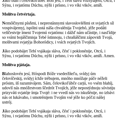
J
áko bláh i čelovikoľúbec Bóh jesí, i Tebí slávu vozsylájem, Otcú, i
Sýnu, i svjatómu Dúchu, nýňi i prísno, i vo víki vikóv, amíň.
Molítva četvértaja.
N
emólčnymi písňmi, i neprestánnymi slavoslovléňmi ot svjatých síl
vospivájemyj, ispólni ustá náša chvalénija Tvojehó, jéže podáti
velíčestvije ímeni Tvojemú svjatómu: i dážď nám učástije, i nasľídije
so vsími bojáščimisja Tebé ístinnoju, i chraňáščimi zápovidi Tvojá,
molítvami svjatýja Bohoródicy, i vsích svjatých Tvojích.
J
áko podobájet Tebí vsjákaja sláva, čésť i poklonénije, Otcú, i
Sýnu, i svjatómu Dúchu, nýňi i prísno, i vo víki vikóv, amíň. Amen.
Molítva pjátaja.
B
lahoslovén jesí, Hóspodi Bóže vsederžíteľu, svídyj úm
čelovíčeskij, svídyj íchže trébujem, mnóho mnóžaje páče néželi
prósim, ilí razumivájem. Sám, čelovikoľúbče carjú, vo vsém blahíj,
udovlí nás mnóžestvom ščedrót Tvojích, jéže nepostýdnoju sóvistiju
prizyváti svjatóje ímja Tvojé: i ne vvedí nás vo iskušénije, no izbávi
nás ot lukávaho, i smotrénijem Tvojím vsé jéže ko póľzi nášej
ustrój.
J
áko podobájet Tebí vsjákaja sláva, čésť i poklonénije, Otcú, i
Sýnu, i svjatómu Dúchu, nýňi i prísno, i vo víki vikóv, amíň.