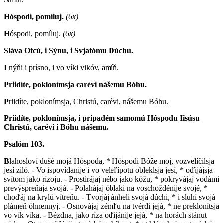
Hóspodi, pomíluj.
(6x)
H
óspodi, pomíluj.
(6x)
Sláva Otcú, i Sýnu, i Svjatómu Dúchu.
I
nýňi i prísno, i vo víki vikóv, amíň.
Priidíte, poklonímsja carévi nášemu Bóhu.
P
riidíte, poklonímsja, Christú, carévi, nášemu Bóhu.
Priidíte, poklonímsja, i pripadém samomú Hóspodu Iisúsu
Christú, carévi i Bóhu nášemu.
Psalóm 103.
B
lahosloví dušé mojá Hóspoda, * Hóspodi Bóže moj, vozvelíčilsja
jesí ziló. - Vo ispovídanije i vo veleľípotu obleklsja jesí, * oďijájsja
svítom jako rízoju. - Prostirájaj nébo jako kóžu, * pokryvájaj vodámi
prevýspreňaja svojá. - Polahájaj óblaki na voschoždénije svojé, *
choďáj na krylú vítreňu. - Tvorjáj ánheli svojá dúchi, * i sluhí svojá
plámeň óhnennyj. - Osnovájaj zémľu na tvérdi jejá, * ne preklonítsja
vo vík víka. - Bézdna, jako ríza oďijánije jejá, * na horách stánut