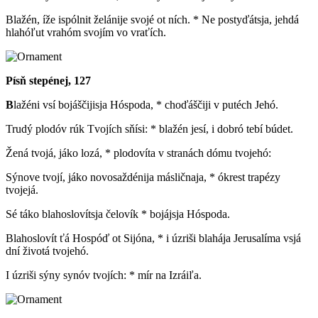
Blažén, íže ispólnit želánije svojé ot ních. * Ne postyďátsja, jehdá
hlahóľut vrahóm svojím vo vraťích.
Písň stepénej, 127
B
lažéni vsí bojáščijisja Hóspoda, * choďáščiji v putéch Jehó.
Trudý plodóv rúk Tvojích sňísi: * blažén jesí, i dobró tebí búdet.
Žená tvojá, jáko lozá, * plodovíta v stranách dómu tvojehó:
Sýnove tvojí, jáko novosaždénija másličnaja, * ókrest trapézy
tvojejá.
Sé táko blahoslovítsja čelovík * bojájsja Hóspoda.
Blahoslovít ťá Hospóď ot Sijóna, * i úzriši blahája Jerusalíma vsjá
dní životá tvojehó.
I úzriši sýny synóv tvojích: * mír na Izráiľa.