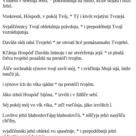
Vnídem v selénija Jehó, * poklonímsja na místo, iďíže stojásťi nózi
Jehó.
Voskresní, Hóspodi, v pokój Tvój, * Tý i kivót svjatýni Tvojejá.
Svjaščénnicy Tvojí oblekútsja právdoju, * i prepodóbniji Tvojí
vozrádujutsja.
Davída rádi rabá Tvojehó * ne otvratí licé pomázannaho Tvojehó.
Kľátsja Hospóď Davídu ístinoju i ne otvéržetsja jejá: * ot plodá
čréva tvojehó posaždú na prestóľi tvojém.
Ášče sochraňát sýnove tvojí zavít mój, * i sviďínija Mojá sijá, ímže
naučú já,
i sýnove ích do víka sjádut * na prestóľi tvojém.
Jáko izbrá Hospóď Sijóna, * izvóli i v žilíšče sebí.
Séj pokój mój vo vík víka, * zďí vseľúsja, jáko izvólich í.
Lovítvu jehó blahoslovľájaj blahoslovľú, * níščyja jehó nasýšču
chľíby,
svjaščénniki jehó oblekú vo spasénije, * i prepodóbniji jehó