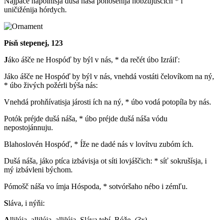
Najpáče napólnisja dušá náša ponošénija hobzújuščich * i
uničižénija hórdych.
Písň stepenej, 123
J
áko ášče ne Hospóď by býl v nás, * da rečét úbo Izráiľ:
Jáko ášče ne Hospóď by býl v nás, vnehdá vostáti čelovíkom na ný,
* úbo živých požérli býša nás:
Vnehdá prohňívatisja járosti ích na ný, * úbo vodá potopíla by nás.
Potók préjde dušá náša, * úbo préjde dušá náša vódu
nepostojánnuju.
Blahoslovén Hospóď, * Íže ne dadé nás v lovítvu zubóm ích.
Dušá náša, jáko ptíca izbávisja ot síti lovjáščich: * síť sokrušísja, i
mý izbávleni býchom.
Pómošč náša vo ímja Hóspoda, * sotvóršaho nébo i zémľu.
S
láva, i nýňi:
A
llilúia, allilúia, allilúia. Sláva tebí, Bóže.
(3x)