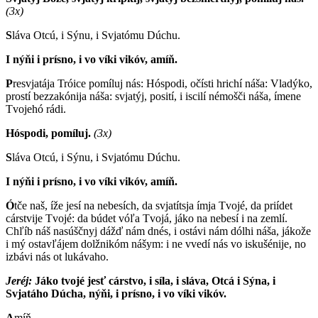
(3x)
S
láva Otcú, i Sýnu, i Svjatómu Dúchu.
I nýňi i prísno, i vo víki vikóv, amíň.
P
resvjatája Tróice pomíluj nás: Hóspodi, očísti hrichí náša: Vladýko,
prostí bezzakónija náša: svjatýj, posití, i iscilí némošči náša, ímene
Tvojehó rádi.
Hóspodi, pomíluj.
(3x)
S
láva Otcú, i Sýnu, i Svjatómu Dúchu.
I nýňi i prísno, i vo víki vikóv, amíň.
Ó
tče naš, íže jesí na nebesích, da svjatítsja ímja Tvojé, da priídet
cárstvije Tvojé: da búdet vóľa Tvojá, jáko na nebesí i na zemlí.
Chľíb náš nasúščnyj dážď nám dnés, i ostávi nám dólhi náša, jákože
i mý ostavľájem dolžnikóm nášym: i ne vvedí nás vo iskušénije, no
izbávi nás ot lukávaho.
Jeréj:
J
áko tvojé jesť cárstvo, i síla, i sláva, Otcá i Sýna, i
Svjatáho Dúcha, nýňi, i prísno, i vo víki vikóv.
A
míň.