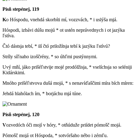
Písň stepénej, 119
K
o Hóspodu, vnehdá skorbíti mí, vozzvách, * i uslýša mjá.
Hóspodi, izbávi dúšu mojú * ot ustén neprávednych i ot jazýka
ľstíva.
Čtó dástsja tebí, * ilí čtó priložítsja tebí k jazýku ľstívú?
Stríly síľnaho izoščrény, * so úhľmi pustýnnymi.
Uvý mňí, jáko prišéľstvije mojé prodólžisja, * vselíchsja so seléniji
Kidárskimi.
Mnóho prišéľstvova dušá mojá, * s nenavíďaščimi míra bích míren:
Jehdá hlahólach ím, * borjáchu mjá túne.
Písň stepénej, 120
V
ozvedóch óči mojí v hóry, * otňúduže priídet pómošč mojá.
Pómošč mojá ot Hóspoda, * sotvóršaho nébo i zémľu.