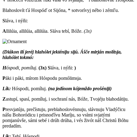
Blahoslovít ťá Hospóď ot Sijóna, * sotvorívyj nébo i zémľu.
S
láva, i nýňi:
A
llilúia, allilúia, allilúia. Sláva tebí, Bóže.
(3x)
(Diákon ilí jeréj hlahólet jekténiju sijú. Ášče mirján molítsja,
hlahólet tokmó:
H
óspodi, pomíluj
.
(3x)
S
láva, i nýňi:
)
P
áki i páki, mírom Hóspodu pomólimsja.
Lík:
Hóspodi, pomíluj.
(na jedínom kójemždo prošéniji)
Z
astupí, spasí, pomíluj, i sochraní nás, Bóže, Tvojéju blahodátiju.
P
resvjatúju, prečístuju, preblahoslovénnuju, slávnuju Vladýčicu
nášu Bohoródicu i prisnoďívu Maríju, so vsími svjatými
pomjanúvše, sámi sebé i drúh drúha, i vés živót náš Christú Bóhu
predadím.
Lík:
Tebí, Hóspodi.