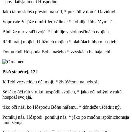
ispovídatisja ímeni Hospódňu.
Jáko támo sidóša prestóli na súd, * prestóli v domú Davídovi.
Voprosíte že jáže o míri Jerusálima: * i obílije ľúbjaščym ťá.
Búdi že mír v síľi tvojéj * i obílije v stolposťinách tvojích.
Rádi brátij mojích i blížnich mojích * hlahólach úbo mír o tebí.
Dómu rádi Hóspoda Bóha nášeho * vzyskách blahája tebí.
Písň stepénej, 122
K
Tebí vozvedóch óči mojí, * živúščemu na nebesí.
Sé jáko óči ráb v rukú hospódij svojích, * jáko óči rabýni v rukú
hospoží svojejá,
táko óči náši ko Hóspodu Bóhu nášemu, * dóndeže uščédrit ný.
Pomíluj nás, Hóspodi, pomíluj nás, * jáko po mnóhu ispólnichomsja
uničižénija: