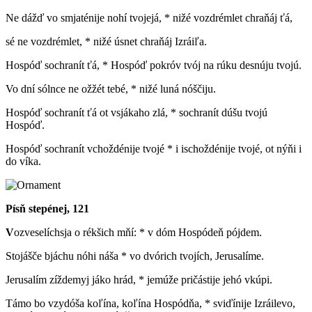
Ne dážď vo smjaténije nohí tvojejá, * nižé vozdrémlet chraňáj ťá,
sé ne vozdrémlet, * nižé úsnet chraňáj Izráiľa.
Hospóď sochranít ťá, * Hospóď pokróv tvój na rúku desnúju tvojú.
Vo dní sólnce ne ožžét tebé, * nižé luná nóščiju.
Hospóď sochranít ťá ot vsjákaho zlá, * sochranít dúšu tvojú
Hospóď.
Hospóď sochranít vchoždénije tvojé * i ischoždénije tvojé, ot nýňi i
do víka.
Písň stepénej, 121
V
ozveselíchsja o rékšich mňí: * v dóm Hospódeň pójdem.
Stojášče bjáchu nóhi náša * vo dvórich tvojích, Jerusalíme.
Jerusalím zíždemyj jáko hrád, * jemúže pričástije jehó vkúpi.
Támo bo vzydóša koľína, koľína Hospódňa, * sviďínije Izráilevo,