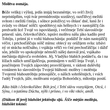
Molítva osmája.
B
óže velíkij i výšnij, jedín imijáj bezsmértije, vo svíťi živýj
nepristúpňim, vsjú tvár premúdrostiju sozdávyj, razďilívyj meždú
svítom i meždú ťmóju, i sólnce položívyj vo óblasť dné, lunú že i
zvízdy vo óblasť nóšči: spodóbivyj nás hríšnych i v nastojáščij čás
predvaríti licé Tvojé vo ispovídaniji, i večérneje Tebí slavoslóvije
prinestí: sám, čelovikoľúbče, isprávi molítvu nášu jáko kadílo pred
Tobóju, i priimí jú v voňú blahouchánija: podážď že nám nastojáščij
véčer, i prichoďáščuju nóšč mírnu: oblecý ny orúžijem svíta: izbávi
ný ot strácha noščnáho, i vsjákija véšči vo ťmí prechoďáščija: i dážď
són, jehóže vo upokojénije némošči nášej darovál jesí, vsjákaho
mečtánija dijávoľa svobóden. Jéj, Vladýko blahích podáteľu, da i na
lóžach nášich umiľájuščesja, pominájem v noščí ímja Tvojé, i
poučénijem Tvojích zápovidej prosviščájemi, v rádosti dušévňij
vostánem ko slavoslóviju Tvojejá bláhosti: molítvy i molénija
Tvojemú blahoutróbiju prinosjášče, o nášich sohrišénijich, i vsích
ľudéj Tvojích, jáže, molítvami svjatýja Bohoródicy, mílostiju posití.
J
áko bláh i čelovikoľúbec Bóh jesí, i Tebí slávu vozsylájem, Otcú, i
Sýnu, i svjatómu Dúchu, nýňi i prísno, i vo víki vikóv, amíň.
(Diákon ilí jeréj hlahólet jekténiju sijú. Ášče mirján molítsja,
hlahólet tokmó: