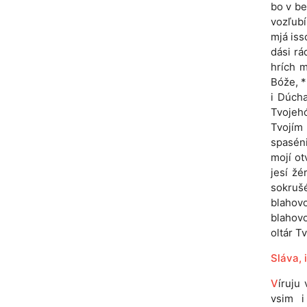
bo v be
vozľubíl
mjá iss
dási rá
hrích m
Bóže, *
i Dúch
Tvojeh
Tvojím 
spaséni
mojí ot
jesí žé
sokrušé
blahovo
blahovo
oltár Tv
Sláva, i
V
íruju
vsim i