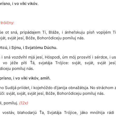
prísno, i vo víki vikóv.
 tróičny:
še ot sná, pripádajem Tí, Bláže, i ánheľskuju písň vopijém Tí
vját, svját jesí, Bóže, Bohoródiceju pomíluj nás.
Otcú, i Sýnu, i Svjatómu Dúchu.
i sná vozdvíhl mjá jesí, Hóspodi, úm mój prosvití i sérdce, i us
, vo jéže píti Ťá, svjatája Trójice: svját, svját, svját jes
iceju pomíluj nás.
 prísno, i vo víki vikóv, amíň.
no Sudijá priídet, i kojehóždo ďijanija obnažátsja. No stráchom
či: svját, svját, svját jesí, Bóže, Bohoródiceju pomíluj nás.
i, pomíluj.
(12x)
vostáv, blahodarjú Ťa, Svjatája Trójice, jáko mnóhija rádi 