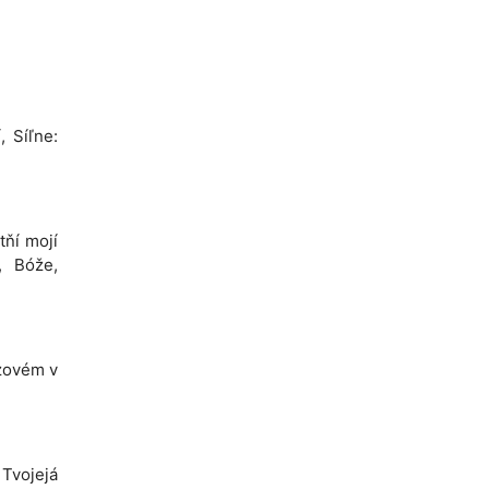
, Síľne:
tňí mojí
í, Bóže,
 zovém v
Tvojejá