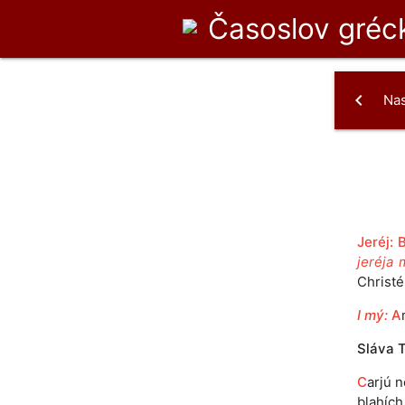
Časoslov
gréck
chevron_left
Na
Jeréj: 
jeréja 
Christé
I mý:
A
Sláva T
C
arjú n
blahích 