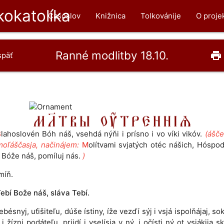
okatolíka
Časoslov
Knižnica
Tolkovánije
O proje
Ranné modlitby 18.10.
print
späť
B
lahoslovén Bóh náš, vsehdá nýňi i prísno i vo víki vikóv.
(ášče
moľáščasja, načinájem:
M
olítvami svjatých otéc nášich, Hóspod
 Bóže náš, pomíluj nás.
)
míň.
ebí Bože náš, sláva Tebí.
ebésnyj, uťišiteľu, dúše ístiny, íže vezďí sýj i vsjá ispolňájaj, s
i žízni podáteľu, priidí i vselísja v ný, i očísti ný ot vsjákija s