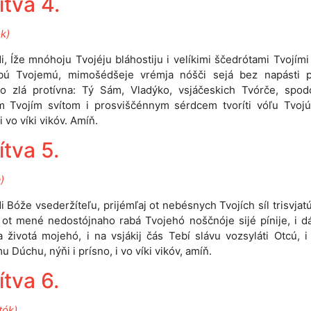
ítva 4.
ok)
i, Íže mnóhoju Tvojéju bláhostiju i velíkimi ščedrótami Tvojími 
bú Tvojemú, mimošédšeje vrémja nóšči sejá bez napásti pr
ho zlá protívna: Tý Sám, Vladýko, vsjáčeskich Tvórče, spod
m Tvojím svítom i prosviščénnym sérdcem tvoríti vóľu Tvojú
i vo víki vikóv. Amíň.
ítva 5.
)
 Bóže vsederžíteľu, prijémľaj ot nebésnych Tvojích síl trisvjatú
i ot mené nedostójnaho rabá Tvojehó noščnóje sijé pínije, i 
ta životá mojehó, i na vsjákij čás Tebí slávu vozsyláti Otcú, i
u Dúchu, nýňi i prísno, i vo víki vikóv, amíň.
ítva 6.
tók)