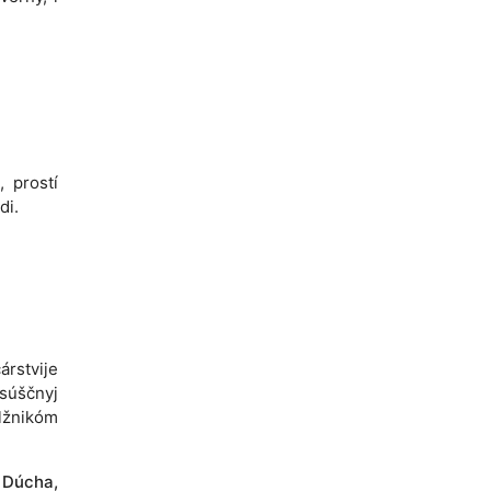
, prostí
di.
árstvije
asúščnyj
lžnikóm
o Dúcha,