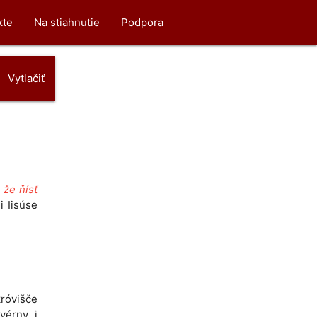
kte
Na stiahnutie
Podpora
Vytlačiť
 že ňísť
i Iisúse
okróvišče
kvérny, i