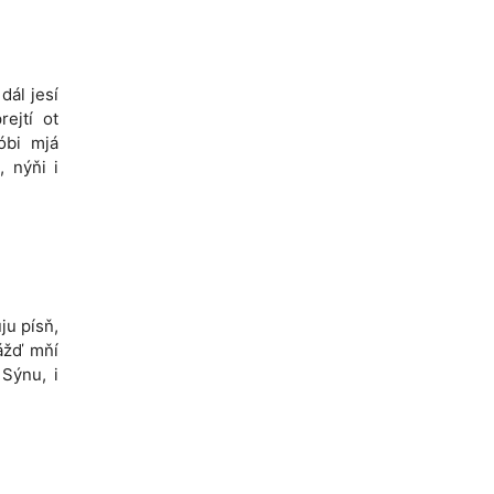
dál jesí
ejtí ot
óbi mjá
, nýňi i
ju písň,
dážď mňí
 Sýnu, i