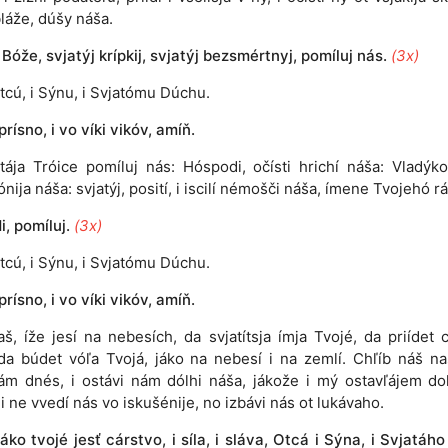
bláže, dúšy náša.
 Bóže, svjatýj krípkij, svjatýj bezsmértnyj, pomíluj nás.
(3x)
tcú, i Sýnu, i Svjatómu Dúchu.
 prísno, i vo víki vikóv, amíň.
atája Tróice pomíluj nás: Hóspodi, očísti hrichí náša: Vladýko
nija náša: svjatýj, posití, i iscilí némošči náša, ímene Tvojehó rá
, pomíluj.
(3x)
tcú, i Sýnu, i Svjatómu Dúchu.
 prísno, i vo víki vikóv, amíň.
aš, íže jesí na nebesích, da svjatítsja ímja Tvojé, da priídet c
da búdet vóľa Tvojá, jáko na nebesí i na zemlí. Chľíb náš n
ám dnés, i ostávi nám dólhi náša, jákože i mý ostavľájem do
i ne vvedí nás vo iskušénije, no izbávi nás ot lukávaho.
J
áko tvojé jesť cárstvo, i síla, i sláva, Otcá i Sýna, i Svjatáh