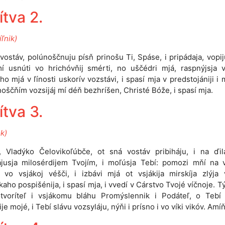
ítva 2.
ľnik)
vostáv, polúnoščnuju písň prinošu Ti, Spáse, i pripádaja, vopij
 usnúti vo hrichóvňij smérti, no uščédri mjá, raspnýjsja v
ho mjá v ľínosti uskorív vozstávi, i spasí mja v predstojániji i mo
noščňím vozsijáj mí déň bezhríšen, Christé Bóže, i spasí mja.
ítva 3.
ok)
 Vladýko Čelovikoľúbče, ot sná vostáv pribiháju, i na ďil
ájusja milosérdijem Tvojím, i moľúsja Tebí: pomozi mňí na v
 vo vsjákoj véšči, i izbávi mjá ot vsjákija mirskíja zlýja 
kaho pospišénija, i spasí mja, i vvedí v Cárstvo Tvojé víčnoje. Tý
tvoríteľ i vsjákomu bláhu Promýslennik i Podáteľ, o Tebí
e mojé, i Tebí slávu vozsyláju, nýňi i prísno i vo víki vikóv. Amíň