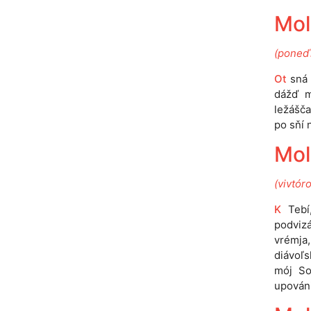
Mol
(poneďí
Ot
sná 
dážď mí
ležášča
po sňí 
Mol
(vivtór
K
Tebí,
podviz
vrémja,
diávoľs
mój So
upovánij