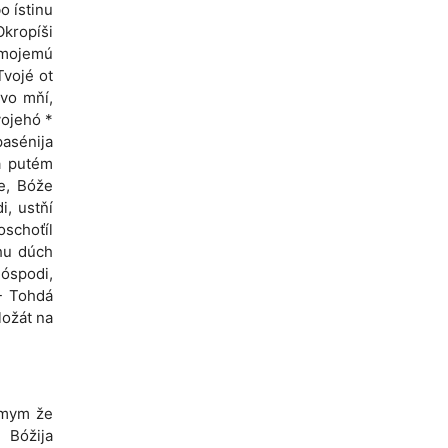
o ístinu
 Okropíši
u mojemú
Tvojé ot
 vo mňí,
vojehó *
asénija
a putém
že, Bóže
i, ustňí
oschoťíl
óhu dúch
Hóspodi,
 - Tohdá
ložát na
dimym že
 Bóžija