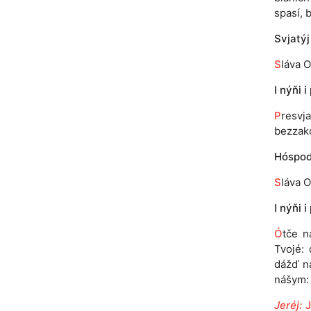
spasí, 
Svjatýj
S
láva O
I nýňi i
P
resvj
bezzakó
Hóspodi
S
láva O
I nýňi i
Ó
tče n
Tvojé: 
dážď n
nášym: 
Jeréj: