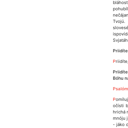
bláhost
pohubíl
nečájan
Tvojú. 
slovesé
ispovíd
Svjatáh
Priidít
P
riidít
Priidít
Bóhu n
Psalóm
P
omíluj
očísti 
hrichá 
mnóju j
- jáko 