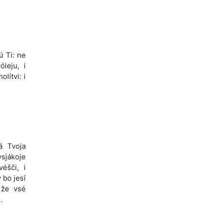
ú Ti: ne
óleju, i
lítvi: i
á Tvoja
sjákoje
véšči, i
 bo jesí
 že vsé
.