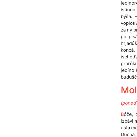
jedinor
ístinna
býša. 
voplotí
za ny p
po pis
hrjadú
koncá.
ischoďá
proróki
jedíno 
búdušča
Molí
(poneďí
B
óže, 
izbávi 
ustá mo
Dúcha, n