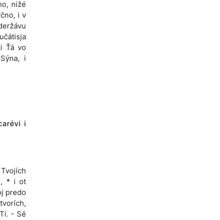
ho, nižé
čno, i v
 deržávu
učátisja
ti Ťá vo
 Sýna, i
carévi i
 Tvojích
, * i ot
ój predo
tvorích,
Tí. - Sé