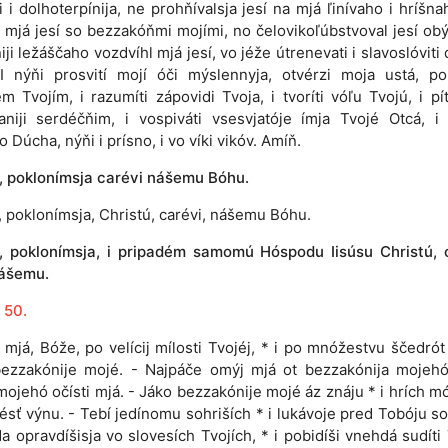
i i dolhoterpínija, ne prohňívalsja jesí na mjá ľinívaho i hríšna
 mjá jesí so bezzakóňmi mojími, no čelovikoľúbstvoval jesí obý
iji ležáščaho vozdvíhl mjá jesí, vo jéže útrenevati i slavoslóviti
I nýňi prosvití mojí óči mýslennyja, otvérzi moja ustá, po
m Tvojím, i razumíti zápovidi Tvoja, i tvoríti vóľu Tvojú, i pí
aniji serdéčňim, i vospiváti vsesvjatóje ímja Tvojé Otcá, i
o Dúcha, nýňi i prísno, i vo víki vikóv. Amíň.
e, poklonímsja carévi nášemu Bóhu.
e, poklonímsja, Christú, carévi, nášemu Bóhu.
e, poklonímsja, i pripadém samomú Hóspodu Iisúsu Christú, 
ášemu.
 50.
 mjá, Bóže, po velícij mílosti Tvojéj, * i po mnóžestvu ščedrót
bezzakónije mojé. - Najpáče omýj mjá ot bezzakónija mojehó
mojehó očísti mjá. - Jáko bezzakónije mojé áz znáju * i hrích m
ésť výnu. - Tebí jedínomu sohriších * i lukávoje pred Tobóju so
da opravdíšisja vo slovesích Tvojích, * i pobidíši vnehdá sudíti 