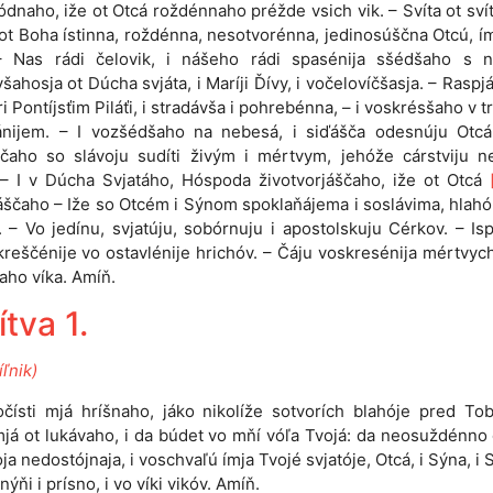
ódnaho, iže ot Otcá roždénnaho préžde vsich vik. – Svíta ot sví
 ot Boha ístinna, roždénna, nesotvorénna, jedinosúščna Otcú, í
– Nas rádi čelovik, i nášeho rádi spasénija sšédšaho s n
všahosja ot Dúcha svjáta, i Maríji Ďívy, i vočelovíčšasja. – Raspj
ri Pontíjsťim Piláťi, i stradávša i pohrebénna, – i voskrésšaho v tr
ánijem. – I vozšédšaho na nebesá, i siďášča odesnúju Otcá,
ščaho so slávoju sudíti živým i mértvym, jehóže cárstviju n
 – I v Dúcha Svjatáho, Hóspoda životvorjáščaho, iže ot Otcá
ščaho – Iže so Otcém i Sýnom spoklaňájema i soslávima, hlah
. – Vo jedínu, svjatúju, sobórnuju i apostolskuju Cérkov. – Is
kreščénije vo ostavlénije hrichóv. – Čáju voskresénija mértvych.
ho víka. Amíň.
tva 1.
ľnik)
očísti mjá hríšnaho, jáko nikolíže sotvorích blahóje pred To
mjá ot lukávaho, i da búdet vo mňí vóľa Tvojá: da neosuždénno
ja nedostójnaja, i voschvaľú ímja Tvojé svjatóje, Otcá, i Sýna, i 
ýňi i prísno, i vo víki vikóv. Amíň.