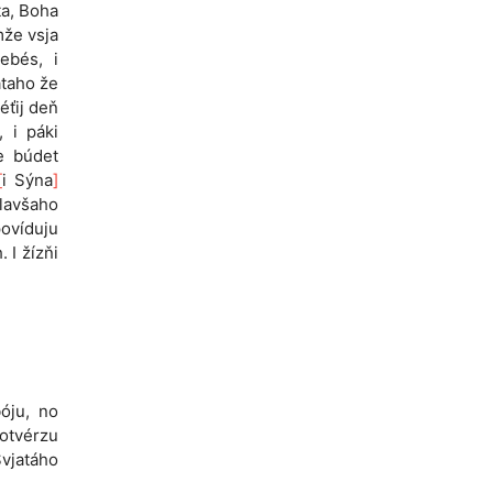
ta, Boha
mže vsja
ebés, i
átaho že
éťij deň
 i páki
e búdet
[
i Sýna
]
ólavšaho
povíduju
 I žízňi
bóju, no
 otvérzu
Svjatáho