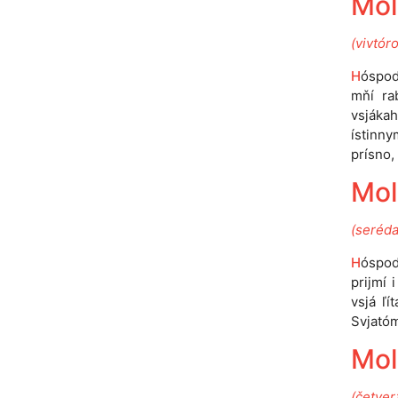
Mol
(vivtór
H
óspod
mňí ra
vsjáka
ístinny
prísno, 
Mol
(seréda
H
óspodi
prijmí 
vsjá ľí
Svjatóm
Mol
(četver