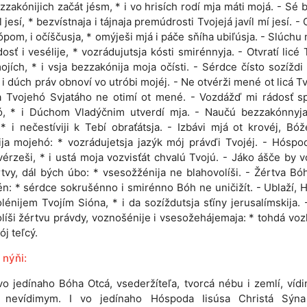
zzakónijich začát jésm, * i vo hrisích rodí mja máti mojá. - Sé b
 jesí, * bezvístnaja i tájnaja premúdrosti Tvojejá javíl mí jesí. -
ópom, i očíščusja, * omýješi mjá i páče sňíha ubiľúsja. - Slúch
dosť i vesélije, * vozrádujutsja kósti smirénnyja. - Otvratí licé 
ojích, * i vsja bezzakónija moja očísti. - Sérdce čísto sozíždi
 i dúch práv obnoví vo utróbi mojéj. - Ne otvérži mené ot licá T
a Tvojehó Svjatáho ne otimí ot mené. - Vozdážď mi rádosť sp
ó, * i Dúchom Vladýčnim utverdí mja. - Naučú bezzakónnyj
* i nečestíviji k Tebí obraťátsja. - Izbávi mjá ot krovéj, Bó
ja mojehó: * vozrádujetsja jazýk mój právďi Tvojéj. - Hóspod
vérzeši, * i ustá moja vozvisťát chvalú Tvojú. - Jáko ášče by v
rtvy, dál bých úbo: * vsesožžénija ne blahovolíši. - Žértva B
n: * sérdce sokrušénno i smirénno Bóh ne uničižít. - Ublaží, 
lénijem Tvojím Sióna, * i da sozíždutsja sťíny jerusalímskija.
líši žértvu právdy, voznošénije i vsesožehájemaja: * tohdá voz
ój teľcý.
 nýňi:
 vo jedínaho Bóha Otcá, vsederžíteľa, tvorcá nébu i zemlí, ví
 nevídimym. I vo jedínaho Hóspoda Iisúsa Christá Sýna