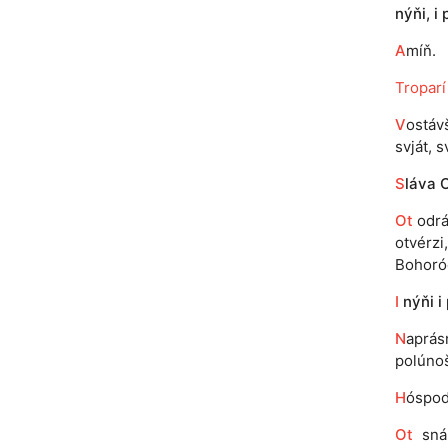
nýňi, i 
A
míň.
Troparí
V
ostáv
svját, s
S
láva 
Ot
odrá 
otvérzi
Bohoród
I
nýňi i
N
aprás
polúnoš
H
óspod
Ot
sná 