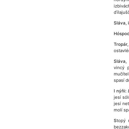
izbivá
ďílajuš
Sláva, i
Hóspodi
Tropár,
ostavlé
Sláva,
vincý 
mučítel
spasí d
I nýňi:
jesí sól
jesí ne
molí sp
S
topý 
bezzakó