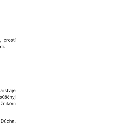
, prostí
di.
árstvije
asúščnyj
lžnikóm
o Dúcha,