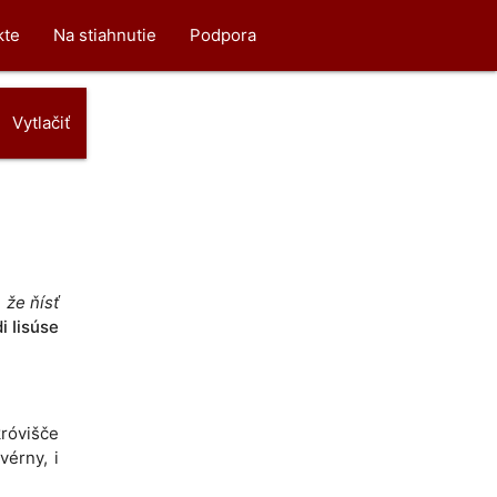
kte
Na stiahnutie
Podpora
Vytlačiť
 že ňísť
i Iisúse
okróvišče
kvérny, i