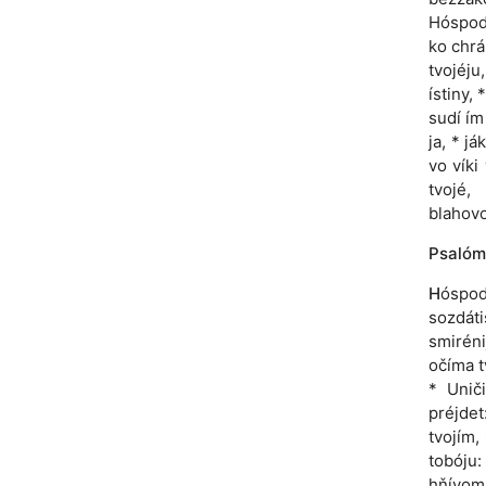
Hóspoď,
ko chrá
tvojéju
ístiny,
sudí ím
ja, * j
vo víki
tvojé,
blahovol
Psalóm
H
óspod
sozdátis
smirénij
očíma t
* Uniči
préjdet
tvojím,
tobóju:
hňívom 