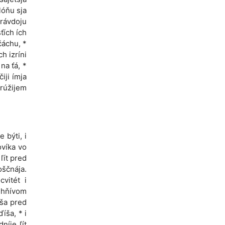
lóňu sja
právdoju
ťích ích
čáchu, *
h izríni
na ťá, *
iji ímja
rúžijem
 býti, i
lovíka vo
 ľít pred
oščnája.
cvitét i
m hňívom
áša pred
íša, * i
níje ľít