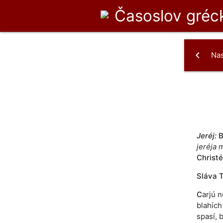
Časoslov
gréck
chevron_left
Na
Jeréj:
B
jeréja 
Christé
Sláva T
C
arjú n
blahích 
spasí, 