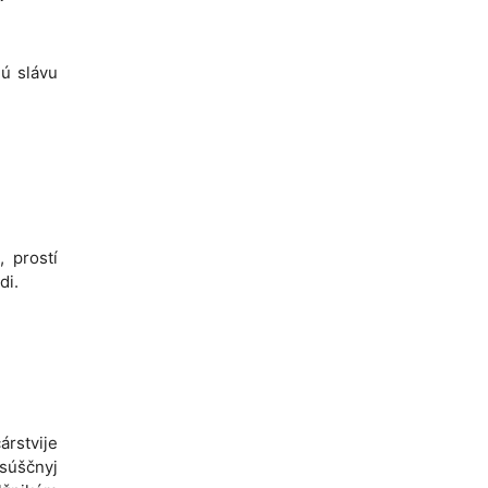
jú slávu
, prostí
di.
árstvije
asúščnyj