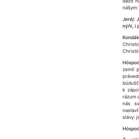
dážď n
nášym: 
Jeréj:
J
nýňi, i 
Kondák
Christo
Christó
Hóspodi
zemlí p
právedn
búdušči
k zápov
rázum uc
nás sv
nastavľ
slávy: 
Hóspodi