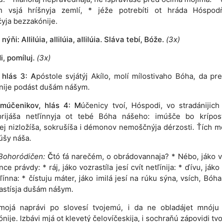
ch vsjá hríšnyja zemlí, * jéže potrebíti ot hráda Hóspod
čyja bezzakónije.
 nýňi: Allilúia, allilúia, allilúia. Sláva tebí, Bóže.
(3x)
, pomíluj.
(3x)
 hlás 3: A
póstole svjátýj Akílo, molí mílostivaho Bóha, da pre
nije podást dušám nášym.
 múčenikov, hlás 4: M
účenicy tvoí, Hóspodi, vo stradánijich
prijáša netľínnyja ot tebé Bóha nášeho: imúšče bo kríposť
ej nizložíša, sokrušíša i démonov nemoščnýja dérzosti. Ťích m
úšy náša.
Bohoródičen:
Č
tó ťá narečém, o obrádovannaja? * Nébo, jáko v
nce právdy: * ráj, jáko vozrastíla jesí cvít netľínija: * ďívu, ják
tľínna: * čístuju máter, jáko imilá jesí na rúku sýna, vsích, Bóha
astísja dušám nášym.
mojá naprávi po slovesí tvojemú, i da ne obladájet mnóju 
nije. Izbávi mjá ot klevetý čelovíčeskija, i sochraňú zápovidi tvo