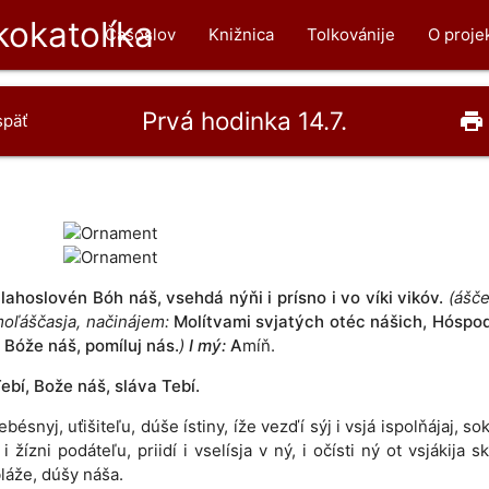
okatolíka
Časoslov
Knižnica
Tolkovánije
O proje
Prvá hodinka 14.7.
print
späť
lahoslovén Bóh náš, vsehdá nýňi i prísno i vo víki vikóv.
(ášče
moľáščasja, načinájem:
Molítvami svjatých otéc nášich, Hóspod
 Bóže náš, pomíluj nás.
)
I mý:
A
míň.
ebí, Bože náš, sláva Tebí.
ebésnyj, uťišiteľu, dúše ístiny, íže vezďí sýj i vsjá ispolňájaj, s
i žízni podáteľu, priidí i vselísja v ný, i očísti ný ot vsjákija s
bláže, dúšy náša.