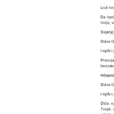
L
icé tv
D
a isp
tvojú, v
Svjatýj
S
láva O
I nýňi i
P
resvj
bezzakó
Hóspodi
S
láva O
I nýňi i
Ó
tče n
Tvojé: 