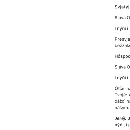
Svjatýj
S
láva O
I nýňi i
P
resvj
bezzakó
Hóspodi
S
láva O
I nýňi i
Ó
tče n
Tvojé: 
dážď n
nášym: 
Jeréj:
J
nýňi, i 