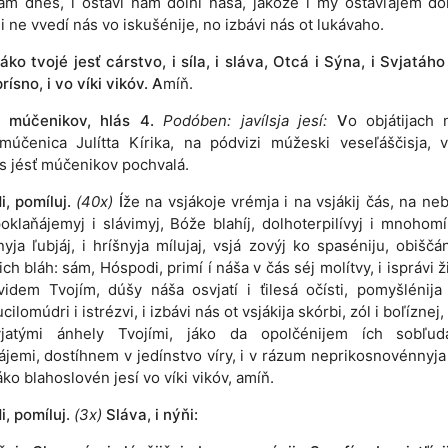
ám dnés, i ostávi nám dólhi náša, jákože i mý ostavľájem do
i ne vvedí nás vo iskušénije, no izbávi nás ot lukávaho.
áko tvojé jesť cárstvo, i síla, i sláva, Otcá i Sýna, i Svjatáh
prísno, i vo víki vikóv.
A
míň.
 múčenikov, hlás 4.
Podóben: javílsja jesí:
V
o objátijach 
múčenica Julítta Kírika, na pódvizi múžeski veseľáščisja, 
s jésť múčenikov pochvalá.
, pomíluj.
(40x)
Í
že na vsjákoje vrémja i na vsjákij čás, na neb
oklaňájemyj i slávimyj, Bóže blahíj, dolhoterpilívyj i mnohomíl
yja ľubjáj, i hríšnyja mílujaj, vsjá zovýj ko spaséniju, obiščán
ch bláh: sám, Hóspodi, primí í náša v čás séj molítvy, i isprávi ž
idem Tvojím, dúšy náša osvjatí i ťilesá očísti, pomyšlénija 
ilomúdri i istrézvi, i izbávi nás ot vsjákija skórbi, zól i boľíznej,
jatými ánhely Tvojími, jáko da opolčénijem ích sobľud
ájemi, dostíhnem v jedínstvo víry, i v rázum neprikosnovénnyja
jáko blahoslovén jesí vo víki vikóv, amíň.
, pomíluj.
(3x)
Sláva, i nýňi: