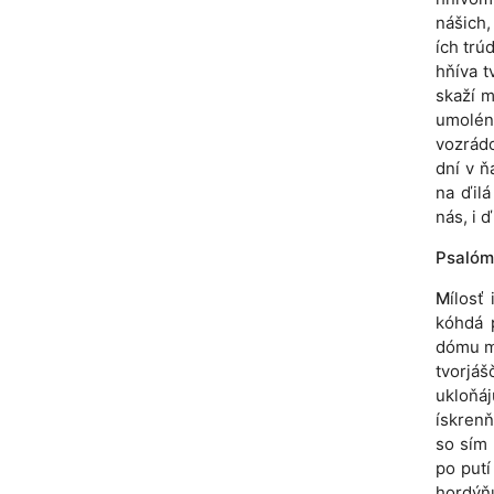
nášich,
ích trú
hňíva t
skaží m
umolén 
vozrádo
dní v ňá
na ďilá
nás, i ď
Psalóm
M
ílosť
kóhdá 
dómu m
tvorjáš
ukloňá
ískren
so sím 
po putí
hordýňu