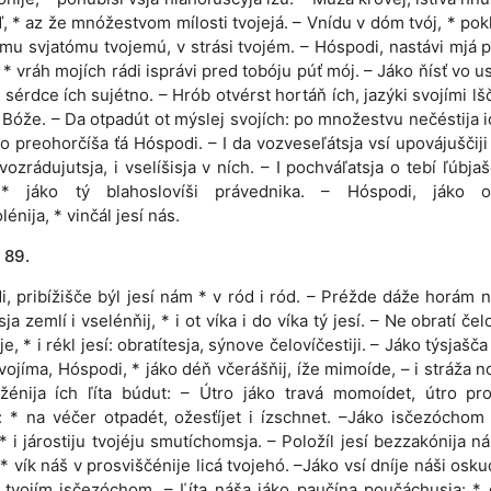
 * az že mnóžestvom mílosti tvojejá. – Vnídu v dóm tvój, * pok
mu svjatómu tvojemú, v strási tvojém. – Hóspodi, nastávi mjá 
, * vráh mojích rádi isprávi pred tobóju púť mój. – Jáko ňísť vo us
 * sérdce ích sujétno. – Hrób otvérst hortáň ích, jazýki svojími lš
 Bóže. – Da otpadút ot mýslej svojích: po množestvu nečéstija ic
áko preohorčíša ťá Hó­spodi. – I da vozveseľátsja vsí upovájuščiji 
 vozrádujutsja, i vselíšisja v ních. – I pochváľatsja o tebí ľúbjašč
 * jáko tý blahoslovíši právednika. – Hó­spodi, jáko o
énija, * vinčál jesí nás.
 89.
i, pribížišče býl jesí nám * v ród i ród. – Préžde dáže horám ne
ja zemlí i vselénňij, * i ot víka i do víka tý jesí. – Ne obratí če
e, * i rékl jesí: obratítesja, sýnove čelovíčestiji. – Jáko týsjašča
vojíma, Hóspodi, * jáko déň včerášňij, íže mimoíde, – i stráža n
žénija ích ľíta búdut: – Útro jáko travá momoídet, útro pro
: * na véčer otpadét, ožesťíjet i ízschnet. –Jáko isčezócho
 * i járostiju tvojéju smutíchomsja. – Položíl jesí bezzakónija n
 * vík náš v prosviščénije licá tvojehó. –Jáko vsí dníje náši oskuď
tvojím isčezóchom. – Ľíta náša jáko paučína poučáchusja: * d