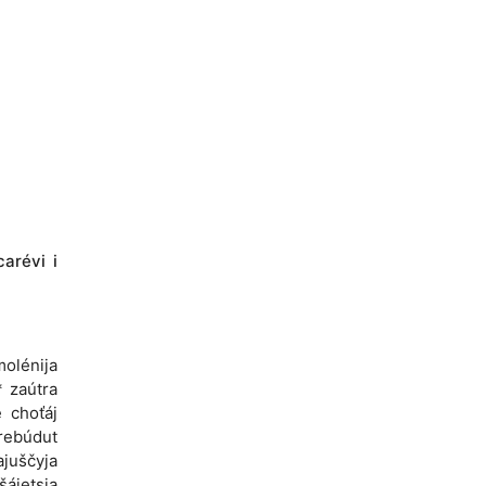
carévi i
molénija
* zaútra
e choťáj
rebúdut
ajuščyja
šájetsja