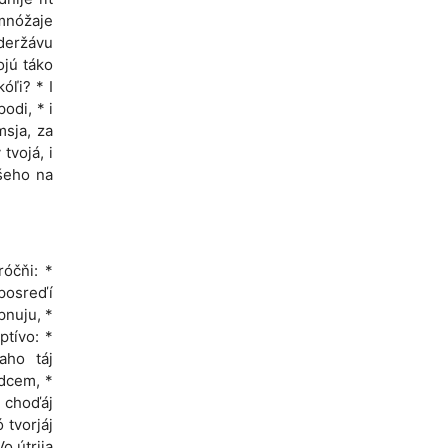
 mnóžaje
 deržávu
ojú táko
óľi? * I
odi, * i
msja, za
 tvojá, i
ášeho na
róčňi: *
posreďí
nuju, *
ptívo: *
aho táj
dcem, *
* choďáj
 tvorjáj
o útrija