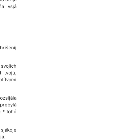
ňa vsjá
hrišénij
 svojích
 tvojú,
olítvami
ozsijála
o prebylá
: * tohó
sjákoje
já.