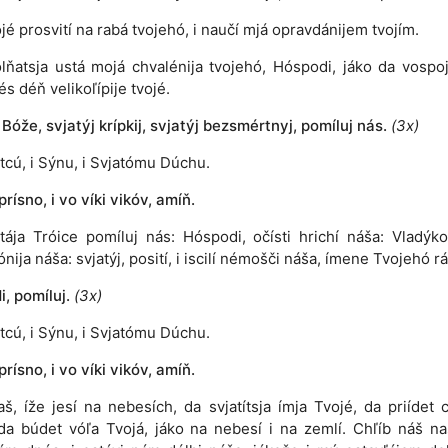
ojé prosvití na rabá tvojehó, i naučí mjá opravdánijem tvojím.
ólňatsja ustá mojá chvalénija tvojehó, Hóspodi, jáko da vospo
és déň velikoľípije tvojé.
 Bóže, svjatýj krípkij, svjatýj bezsmértnyj, pomíluj nás.
(3x)
tcú, i Sýnu, i Svjatómu Dúchu.
 prísno, i vo víki vikóv, amíň.
atája Tróice pomíluj nás: Hóspodi, očísti hrichí náša: Vladýko
nija náša: svjatýj, posití, i iscilí némošči náša, ímene Tvojehó rá
, pomíluj.
(3x)
tcú, i Sýnu, i Svjatómu Dúchu.
 prísno, i vo víki vikóv, amíň.
aš, íže jesí na nebesích, da svjatítsja ímja Tvojé, da priídet c
da búdet vóľa Tvojá, jáko na nebesí i na zemlí. Chľíb náš n