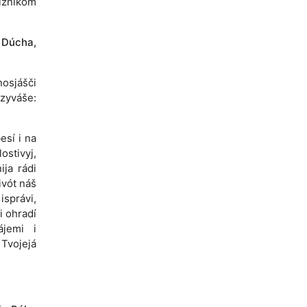
lžnikóm
o Dúcha,
nosjášči
vzyváše:
esí i na
ostivyj,
ija rádi
ivót náš
isprávi,
 i ohradí
ájemi i
 Tvojejá