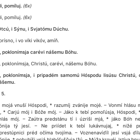
, pomíluj.
(6x)
i, pomíluj.
(6x)
tcú, i Sýnu, i Svjatómu Dúchu.
prísno, i vo víki vikóv, amíň.
e, poklonímsja carévi nášemu Bóhu.
e, poklonímsja, Christú, carévi, nášemu Bóhu.
e, poklonímsja, i pripadém samomú Hóspodu Iisúsu Christú, 
ášemu.
 5.
y mojá vnuší Hóspodi, * razumíj zvánije mojé. – Vonmí hlásu 
 * Carjú mój i Bóže mój. – Jáko k tebí pomoľúsja, Hóspodi, 
hlás mój. – Zaútra predstánu tí i úzriši mjá, * jáko Bóh n
ónija tý jesí. – Ne priídet k tebí lukávnujaj, * nižé p
restúpnici préd očíma tvojíma. – Voznenavíďíl jesí vsjá ďíl
nije, * pohubíši vsjá hlahóľuščyja lžú. – Múža krovéj, lstíva hnu