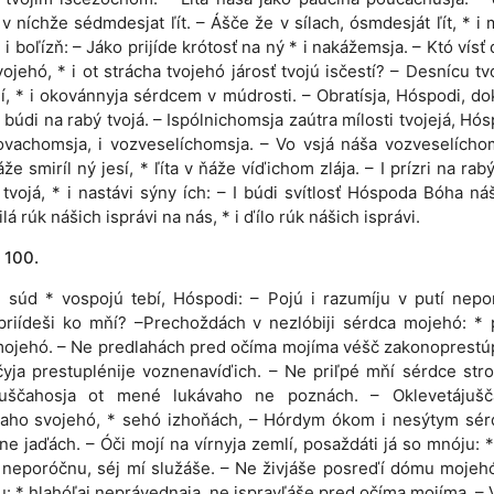
 v níchže sédmdesjat ľít. – Ášče že v sílach, ósmdesját ľít, * i
d i boľízň: – Jáko prijíde krótosť na ný * i nakážemsja. – Któ vísť
vojehó, * i ot strácha tvojehó járosť tvojú isčestí? – Desnícu tv
í, * i okovánnyja sérdcem v múdrosti. – Obratísja, Hóspodi, dok
búdi na rabý tvojá. – Ispólnichomsja zaútra mílosti tvojejá, Hósp
vachomsja, i vozveselíchomsja. – Vo vsjá náša vozveselícho
že smiríl ný jesí, * ľíta v ňáže víďichom zlája. – I prízri na rabý
 tvojá, * i nastávi sýny ích: – I búdi svítlosť Hóspoda Bóha n
ilá rúk nášich isprávi na nás, * i ďílo rúk nášich isprávi.
 100.
 i súd * vospojú tebí, Hóspodi: – Pojú i razumíju v putí nepo
priídeši ko mňí? –Prechoždách v nezlóbiji sérdca mojehó: * 
ojehó. – Ne predlahách pred očíma mojíma véšč zakonoprestúp
čyja prestuplénije voznenavíďich. – Ne priľpé mňí sérdce stro
juščahosja ot mené lukávaho ne poznách. – Oklevetájušč
ňaho svojehó, * sehó izhoňách, – Hórdym ókom i nesýtym sér
ne jaďách. – Óči mojí na vírnyja zemlí, posaždáti já so mnóju: 
 neporóčnu, séj mí služáše. – Ne živjáše posreďí dómu mojehó
: * hlahóľaj neprávednaja, ne ispravľáše pred očíma mojíma. – V