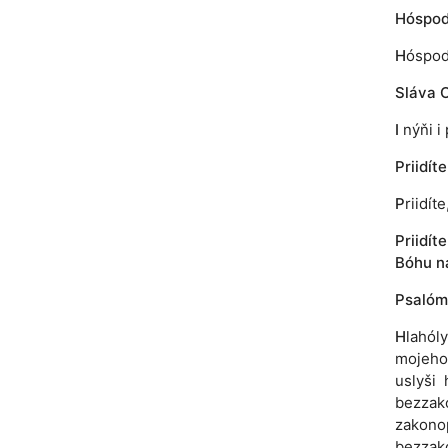
Hóspodi
H
óspod
Sláva O
I
nýňi i 
Priidít
P
riidít
Priidít
Bóhu n
Psalóm
H
lahól
mojeho,
uslyši 
bezzak
zakonop
bezzakó