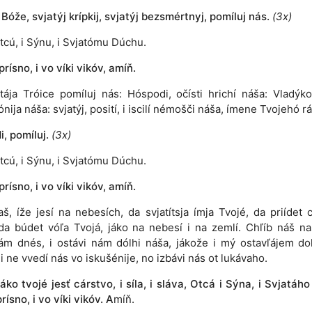
 Bóže, svjatýj krípkij, svjatýj bezsmértnyj, pomíluj nás.
(3x)
tcú, i Sýnu, i Svjatómu Dúchu.
 prísno, i vo víki vikóv, amíň.
atája Tróice pomíluj nás: Hóspodi, očísti hrichí náša: Vladýko
nija náša: svjatýj, posití, i iscilí némošči náša, ímene Tvojehó rá
, pomíluj.
(3x)
tcú, i Sýnu, i Svjatómu Dúchu.
 prísno, i vo víki vikóv, amíň.
aš, íže jesí na nebesích, da svjatítsja ímja Tvojé, da priídet c
da búdet vóľa Tvojá, jáko na nebesí i na zemlí. Chľíb náš n
ám dnés, i ostávi nám dólhi náša, jákože i mý ostavľájem do
i ne vvedí nás vo iskušénije, no izbávi nás ot lukávaho.
áko tvojé jesť cárstvo, i síla, i sláva, Otcá i Sýna, i Svjatáh
prísno, i vo víki vikóv.
A
míň.