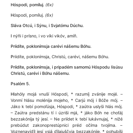
Hóspodi, pomíluj.
(6x)
H
óspodi, pomíluj.
(6x)
Sláva Otcú, i Sýnu, i Svjatómu Dúchu.
I
nýňi i prísno, i vo víki vikóv, amíň.
Priidíte, poklonímsja carévi nášemu Bóhu.
P
riidíte, poklonímsja, Christú, carévi, nášemu Bóhu.
Priidíte, poklonímsja, i pripadém samomú Hóspodu Iisúsu
Christú, carévi i Bóhu nášemu.
Psalóm 5.
H
lahóly mojá vnuší Hóspodi, * razumíj zvánije mojé. –
Vonmí hlásu molénija mojeho, * Carjú mój i Bóže mój. –
Jáko k tebí pomoľúsja, Hóspodi, * zaútra uslyši hlás mój.
– Zaútra predstánu tí i úzriši mjá, * jáko Bóh ne choťáj
bezzakónija tý jesí. – Ne priídet k tebí lukávnujaj, * nižé
prebúdut zakonoprestúpnici préd očíma tvojíma. –
Voznenavíďíl jesí vsjá ďílajuščyja bezzakónije, * pohubíši