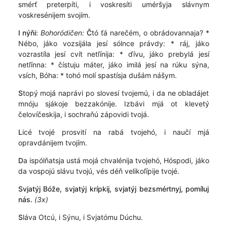
smérť preterpíti, i voskresíti uméršyja slávnym
voskresénijem svojím.
I nýňi:
Bohoródičen:
Č
tó ťá narečém, o obrádovannaja? *
Nébo, jáko vozsijála jesí sólnce právdy: * ráj, jáko
vozrastíla jesí cvít netľínija: * ďívu, jáko prebylá jesí
netľínna: * čístuju máter, jáko imilá jesí na rúku sýna,
vsích, Bóha: * tohó molí spastísja dušám nášym.
S
topý mojá naprávi po slovesí tvojemú, i da ne obladájet
mnóju sjákoje bezzakónije. Izbávi mjá ot klevetý
čelovíčeskija, i sochraňú zápovidi tvojá.
L
icé tvojé prosvití na rabá tvojehó, i naučí mjá
opravdánijem tvojím.
D
a ispólňatsja ustá mojá chvalénija tvojehó, Hóspodi, jáko
da vospojú slávu tvojú, vés déň velikoľípije tvojé.
Svjatýj Bóže, svjatýj krípkij, svjatýj bezsmértnyj, pomíluj
nás.
(3x)
S
láva Otcú, i Sýnu, i Svjatómu Dúchu.