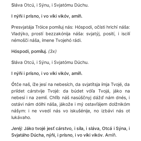
S
láva Otcú, i Sýnu, i Svjatómu Dúchu.
I nýňi i prísno, i vo víki vikóv, amíň.
P
resvjatája Tróice pomíluj nás: Hóspodi, očísti hrichí náša:
Vladýko, prostí bezzakónija náša: svjatýj, posití, i iscilí
némošči náša, ímene Tvojehó rádi.
Hóspodi, pomíluj.
(3x)
S
láva Otcú, i Sýnu, i Svjatómu Dúchu.
I nýňi i prísno, i vo víki vikóv, amíň.
Ó
tče naš, íže jesí na nebesích, da svjatítsja ímja Tvojé, da
priídet cárstvije Tvojé: da búdet vóľa Tvojá, jáko na
nebesí i na zemlí. Chľíb náš nasúščnyj dážď nám dnés, i
ostávi nám dólhi náša, jákože i mý ostavľájem dolžnikóm
nášym: i ne vvedí nás vo iskušénije, no izbávi nás ot
lukávaho.
Jeréj:
Jáko tvojé jesť cárstvo, i síla, i sláva, Otcá i Sýna, i
Svjatáho Dúcha, nýňi, i prísno, i vo víki vikóv.
A
míň.