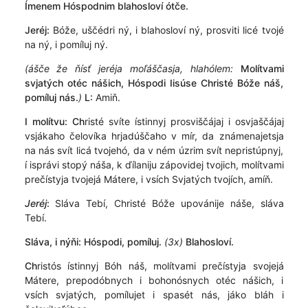
Ímenem Hóspodnim blahosloví ótče.
Jeréj:
Bóže, uščédri ný, i blahosloví ný, prosviti licé tvojé
na ný, i pomíluj ný.
(ášče že ňísť jeréja moľáščasja, hlahólem:
Molítvami
svjatých otéc nášich, Hóspodi Iisúse Christé Bóže náš,
pomíluj nás.
)
L:
Amiň.
I molítvu:
Ch
risté svíte ístinnyj prosviščájaj i osvjaščájaj
vsjákaho čelovíka hrjadúščaho v mír, da známenajetsja
na nás svít licá tvojehó, da v ném úzrim svít nepristúpnyj,
í isprávi stopý náša, k ďílaniju zápovidej tvojich, molítvami
prečístyja tvojejá Mátere, i vsích Svjatých tvojích, amíň.
Jeréj
:
Sláva Tebí, Christé Bóže upovánije náše, sláva
Tebí.
Sláva, i nýňi: Hóspodi, pomíluj.
(3x)
Blahosloví.
Ch
ristós ístinnyj Bóh náš, molítvami prečístyja svojejá
Mátere, prepodóbnych i bohonósnych otéc nášich, i
vsích svjatých, pomílujet i spasét nás, jáko bláh i