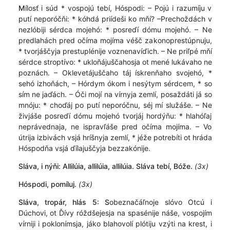
M
ílosť i súd * vospojú tebí, Hóspodi: – Pojú i razumíju v
putí neporóčňi: * kóhdá priídeši ko mňí? –Prechoždách v
nezlóbiji sérdca mojehó: * posreďí dómu mojehó. – Ne
predlahách pred očíma mojíma véšč zakonoprestúpnuju,
* tvorjáščyja prestuplénije voznenavíďich. – Ne priľpé mňí
sérdce stroptívo: * ukloňájuščahosja ot mené lukávaho ne
poznách. – Oklevetájuščaho táj ískrenňaho svojehó, *
sehó izhoňách, – Hórdym ókom i nesýtym sérdcem, * so
sím ne jaďách. – Óči mojí na vírnyja zemlí, posaždáti já so
mnóju: * choďáj po putí neporóčnu, séj mí služáše. – Ne
živjáše posreďí dómu mojehó tvorjáj hordýňu: * hlahóľaj
neprávednaja, ne ispravľáše pred očíma mojíma. – Vo
útrija izbivách vsjá hríšnyja zemlí, * jéže potrebíti ot hráda
Hóspodňa vsjá ďílajuščyja bezzakónije.
Sláva, i nýňi: Allilúia, allilúia, allilúia. Sláva tebí, Bóže.
(3x)
Hóspodi, pomíluj.
(3x)
Sláva, tropár, hlás 5: S
obeznačáľnoje slóvo Otcú i
Dúchovi, ot Ďívy róždšejesja na spasénije náše, vospojím
vírniji i poklonímsja, jáko blahovolí plótiju vzýti na krest, i