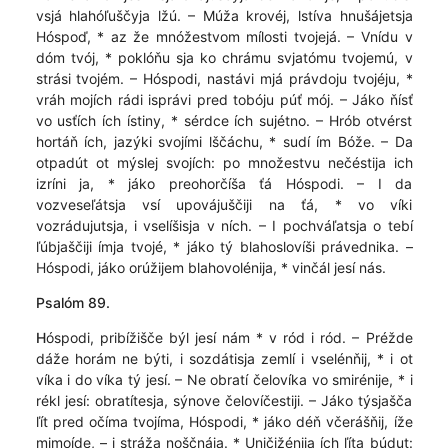
vsjá hlahóľuščyja lžú. – Múža krovéj, lstíva hnušájetsja
Hóspoď, * az že mnóžestvom mílosti tvojejá. – Vnídu v
dóm tvój, * poklóňu sja ko chrámu svjatómu tvojemú, v
strási tvojém. – Hóspodi, nastávi mjá právdoju tvojéju, *
vráh mojích rádi isprávi pred tobóju púť mój. – Jáko ňísť
vo usťích ích ístiny, * sérdce ích sujétno. – Hrób otvérst
hortáň ích, jazýki svojími lščáchu, * sudí ím Bóže. – Da
otpadút ot mýslej svojích: po množestvu nečéstija ich
izríni ja, * jáko preohorčíša ťá Hó­spodi. – I da
vozveseľátsja vsí upovájuščiji na ťá, * vo víki
vozrádujutsja, i vselíšisja v ních. – I pochváľatsja o tebí
ľúbjaščiji ímja tvojé, * jáko tý blahoslovíši právednika. –
Hó­spodi, jáko orúžijem blahovolénija, * vinčál jesí nás.
Psalóm 89.
H
óspodi, pribížišče býl jesí nám * v ród i ród. – Préžde
dáže horám ne býti, i sozdátisja zemlí i vselénňij, * i ot
víka i do víka tý jesí. – Ne obratí čelovíka vo smirénije, * i
rékl jesí: obratítesja, sýnove čelovíčestiji. – Jáko týsjašča
ľít pred očíma tvojíma, Hóspodi, * jáko déň včerášňij, íže
mimoíde, – i stráža noščnája. * Uničižénija ích ľíta búdut: