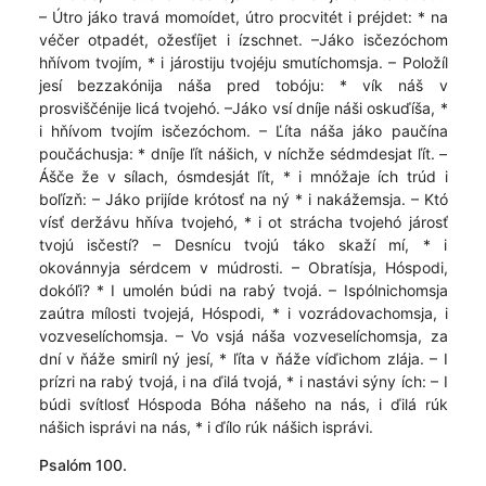
– Útro jáko travá momoídet, útro procvitét i préjdet: * na
véčer otpadét, ožesťíjet i ízschnet. –Jáko isčezóchom
hňívom tvojím, * i járostiju tvojéju smutíchomsja. – Položíl
jesí bezzakónija náša pred tobóju: * vík náš v
prosviščénije licá tvojehó. –Jáko vsí dníje náši oskuďíša, *
i hňívom tvojím isčezóchom. – Ľíta náša jáko paučína
poučáchusja: * dníje ľít nášich, v níchže sédmdesjat ľít. –
Ášče že v sílach, ósmdesját ľít, * i mnóžaje ích trúd i
boľízň: – Jáko prijíde krótosť na ný * i nakážemsja. – Któ
vísť deržávu hňíva tvojehó, * i ot strácha tvojehó járosť
tvojú isčestí? – Desnícu tvojú táko skaží mí, * i
okovánnyja sérdcem v múdrosti. – Obratísja, Hóspodi,
dokóľi? * I umolén búdi na rabý tvojá. – Ispólnichomsja
zaútra mílosti tvojejá, Hóspodi, * i vozrádovachomsja, i
vozveselíchomsja. – Vo vsjá náša vozveselíchomsja, za
dní v ňáže smiríl ný jesí, * ľíta v ňáže víďichom zlája. – I
prízri na rabý tvojá, i na ďilá tvojá, * i nastávi sýny ích: – I
búdi svítlosť Hóspoda Bóha nášeho na nás, i ďilá rúk
nášich isprávi na nás, * i ďílo rúk nášich isprávi.
Psalóm 100.