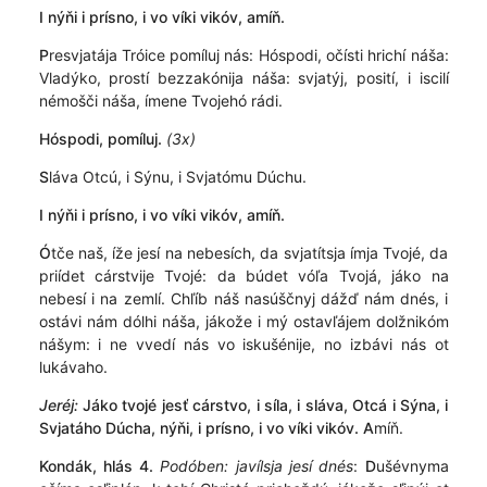
I nýňi i prísno, i vo víki vikóv, amíň.
P
resvjatája Tróice pomíluj nás: Hóspodi, očísti hrichí náša:
Vladýko, prostí bezzakónija náša: svjatýj, posití, i iscilí
némošči náša, ímene Tvojehó rádi.
Hóspodi, pomíluj.
(3x)
S
láva Otcú, i Sýnu, i Svjatómu Dúchu.
I nýňi i prísno, i vo víki vikóv, amíň.
Ó
tče naš, íže jesí na nebesích, da svjatítsja ímja Tvojé, da
priídet cárstvije Tvojé: da búdet vóľa Tvojá, jáko na
nebesí i na zemlí. Chľíb náš nasúščnyj dážď nám dnés, i
ostávi nám dólhi náša, jákože i mý ostavľájem dolžnikóm
nášym: i ne vvedí nás vo iskušénije, no izbávi nás ot
lukávaho.
Jeréj:
Jáko tvojé jesť cárstvo, i síla, i sláva, Otcá i Sýna, i
Svjatáho Dúcha, nýňi, i prísno, i vo víki vikóv.
A
míň.
Kondák, hlás 4.
Podóben: javílsja jesí dnés
:
D
ušévnyma