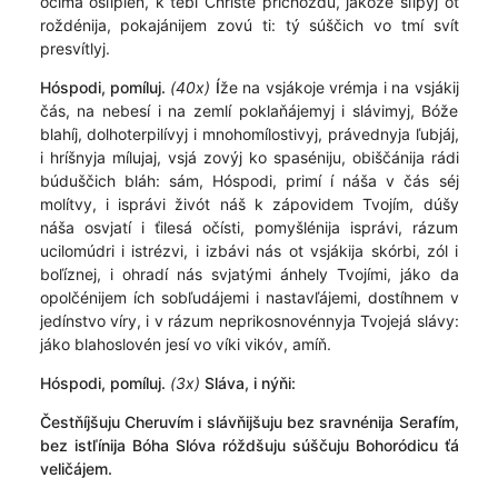
očíma osľiplén, k tebí Christé prichoždú, jákože sľipýj ot
roždénija, pokajánijem zovú ti: tý súščich vo tmí svít
presvítlyj.
Hóspodi, pomíluj.
(40x)
Í
že na vsjákoje vrémja i na vsjákij
čás, na nebesí i na zemlí poklaňájemyj i slávimyj, Bóže
blahíj, dolhoterpilívyj i mnohomílostivyj, právednyja ľubjáj,
i hríšnyja mílujaj, vsjá zovýj ko spaséniju, obiščánija rádi
búduščich bláh: sám, Hóspodi, primí í náša v čás séj
molítvy, i isprávi živót náš k zápovidem Tvojím, dúšy
náša osvjatí i ťilesá očísti, pomyšlénija isprávi, rázum
ucilomúdri i istrézvi, i izbávi nás ot vsjákija skórbi, zól i
boľíznej, i ohradí nás svjatými ánhely Tvojími, jáko da
opolčénijem ích sobľudájemi i nastavľájemi, dostíhnem v
jedínstvo víry, i v rázum neprikosnovénnyja Tvojejá slávy:
jáko blahoslovén jesí vo víki vikóv, amíň.
Hóspodi, pomíluj.
(3x)
Sláva, i nýňi:
Čestňíjšuju Cheruvím i slávňijšuju bez sravnénija Serafím,
bez istľínija Bóha Slóva róždšuju súščuju Bohoródicu ťá
veličájem.