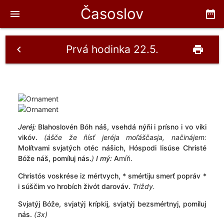
Časoslov
menu
date_range
Prvá hodinka 22.5.
chevron_left
print
Jeréj:
Blahoslovén Bóh náš, vsehdá nýňi i prísno i vo víki
vikóv.
(ášče že ňísť jeréja moľáščasja, načinájem:
Molítvami svjatých otéc nášich, Hóspodi Iisúse Christé
Bóže náš, pomíluj nás.
)
I mý:
A
míň.
Christós voskrése iz mértvych, * smértiju smerť popráv *
i súščim vo hrobích živót darováv.
Triždy.
Svjatýj Bóže, svjatýj krípkij, svjatýj bezsmértnyj, pomíluj
nás.
(3x)