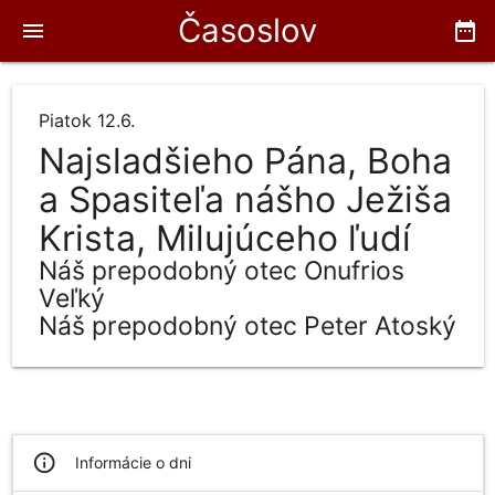
Časoslov
menu
date_range
Piatok 12.6.
Najsladšieho Pána, Boha
a Spasiteľa nášho Ježiša
Krista, Milujúceho ľudí
Náš prepodobný otec Onufrios
Veľký
Náš prepodobný otec Peter Atoský
info_outline
Informácie o dni