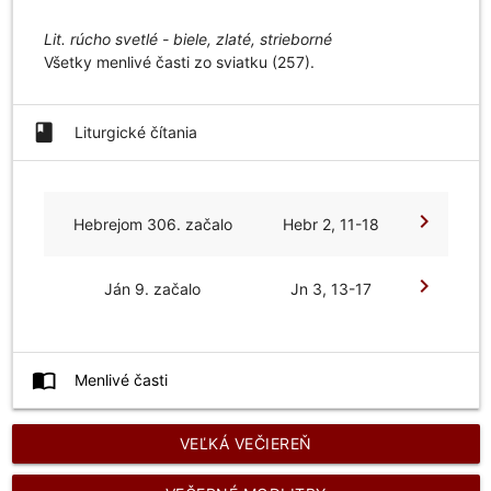
Lit. rúcho svetlé - biele, zlaté, strieborné
Všetky menlivé časti zo sviatku (257).
book
Liturgické čítania
chevron_right
Hebrejom 306. začalo
Hebr 2, 11-18
chevron_right
Ján 9. začalo
Jn 3, 13-17
import_contacts
Menlivé časti
VEĽKÁ VEČIEREŇ