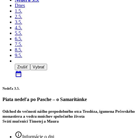
Dnes
1.5.
2.5.
3.5.
4.5.
5.5.
6.5.
7.5.
8.5.
9.5.
Zrušiť
Vybrať
date_range
Nedeľa 3.5.
Piata nedeľa po Pasche – o Samaritánke
Odchod do večnosti nášho prepodobného otca Teodóza, igumena Pečerského
monastiera a vodcu mníchov spoločného života
Svätí mučeníci Timotej a Maura
info_outline
Informácie o dni