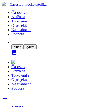
Časoslov
gréckokatolíka
Časoslov
Knižnica
Tolkovánije
O projekte
Na stiahnutie
Podpora
Zrušiť
Vybrať
date_range
Časoslov
Knižnica
Tolkovánije
O projekte
Na stiahnutie
Podpora
menu
Nedeľa 3.5.