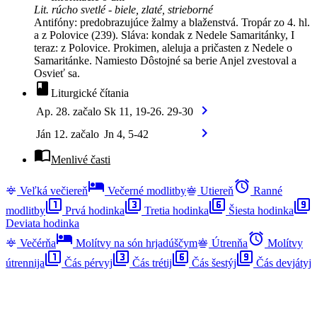
Lit. rúcho svetlé - biele, zlaté, strieborné
Antifóny: predobrazujúce žalmy a blaženstvá. Tropár zo 4. hl.
a z Polovice (239). Sláva: kondak z Nedele Samaritánky, I
teraz: z Polovice. Prokimen, aleluja a pričasten z Nedele o
Samaritánke. Namiesto Dôstojné sa berie Anjel zvestoval a
Osvieť sa.
book
Liturgické čítania
chevron_right
Ap. 28. začalo
Sk 11, 19-26. 29-30
chevron_right
Ján 12. začalo
Jn 4, 5-42
import_contacts
Menlivé časti
hotel
alarm
Veľká večiereň
Večerné modlitby
Utiereň
Ranné
filter_1
filter_3
filter_6
filter_9
modlitby
Prvá hodinka
Tretia hodinka
Šiesta hodinka
Deviata hodinka
hotel
alarm
Večérňa
Molítvy na són hrjadúščym
Útrenňa
Molítvy
filter_1
filter_3
filter_6
filter_9
útrennija
Čás pérvyj
Čás trétij
Čás šestýj
Čás devjátyj