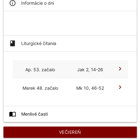
info_outline
Informácie o dni
book
Liturgické čítania
chevron_right
Ap. 53. začalo
Jak 2, 14-26
chevron_right
Marek 48. začalo
Mk 10, 46-52
import_contacts
Menlivé časti
VEČIEREŇ