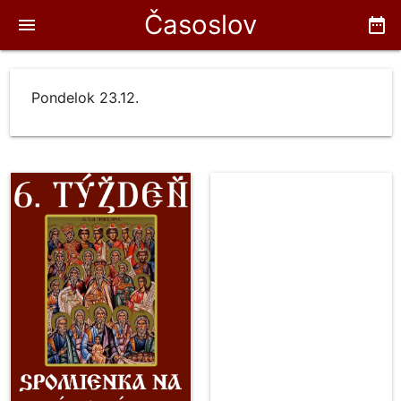
Časoslov
menu
date_range
Pondelok 23.12.