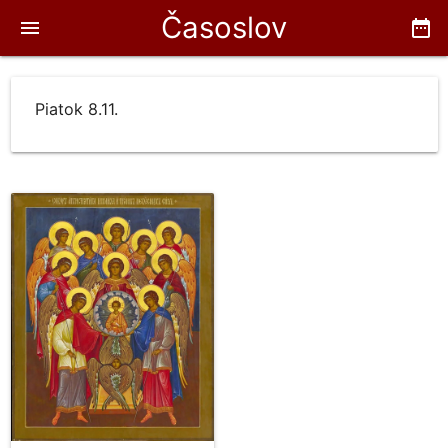
Časoslov
menu
date_range
Piatok 8.11.