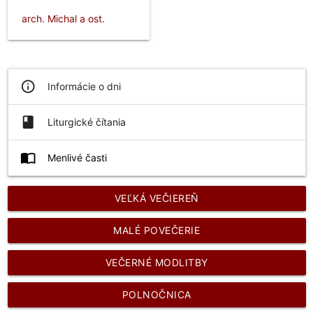
arch. Michal a ost.
info_outline
Informácie o dni
book
Liturgické čítania
import_contacts
Menlivé časti
VEĽKÁ VEČIEREŇ
MALÉ POVEČERIE
VEČERNÉ MODLITBY
POLNOČNICA