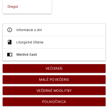
Gregor
info_outline
Informácie o dni
book
Liturgické čítania
import_contacts
Menlivé časti
VEČIEREŇ
MALÉ POVEČERIE
VEČERNÉ MODLITBY
POLNOČNICA