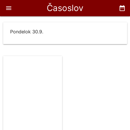
Časoslov
menu
date_range
Pondelok 30.9.