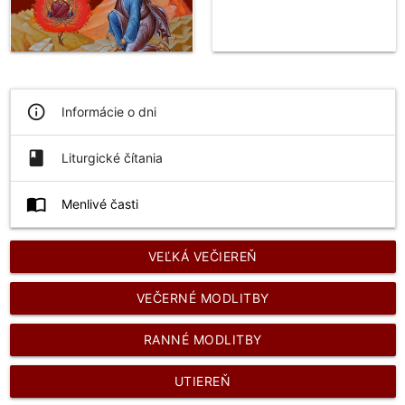
info_outline
Informácie o dni
book
Liturgické čítania
import_contacts
Menlivé časti
VEĽKÁ VEČIEREŇ
VEČERNÉ MODLITBY
RANNÉ MODLITBY
UTIEREŇ