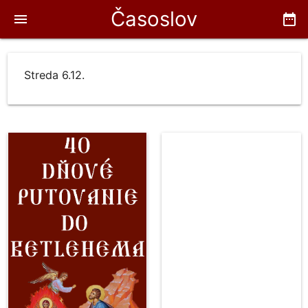
Časoslov
menu
date_range
Streda 6.12.