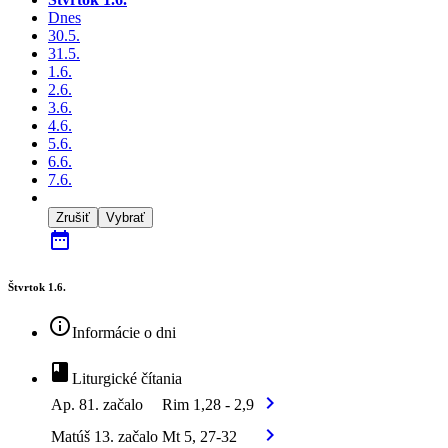
Dnes
30.5.
31.5.
1.6.
2.6.
3.6.
4.6.
5.6.
6.6.
7.6.
Zrušiť
Vybrať
date_range
Štvrtok 1.6.
info_outline
Informácie o dni
book
Liturgické čítania
chevron_right
Ap. 81. začalo
Rim 1,28 - 2,9
chevron_right
Matúš 13. začalo
Mt 5, 27-32