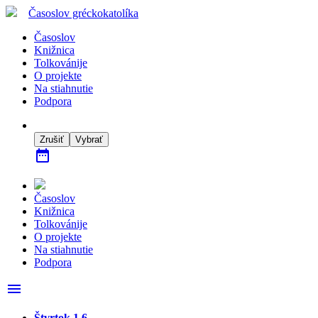
Časoslov
gréckokatolíka
Časoslov
Knižnica
Tolkovánije
O projekte
Na stiahnutie
Podpora
Zrušiť
Vybrať
date_range
Časoslov
Knižnica
Tolkovánije
O projekte
Na stiahnutie
Podpora
menu
Štvrtok 1.6.