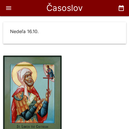
Časoslov
menu
date_range
Nedeľa 16.10.