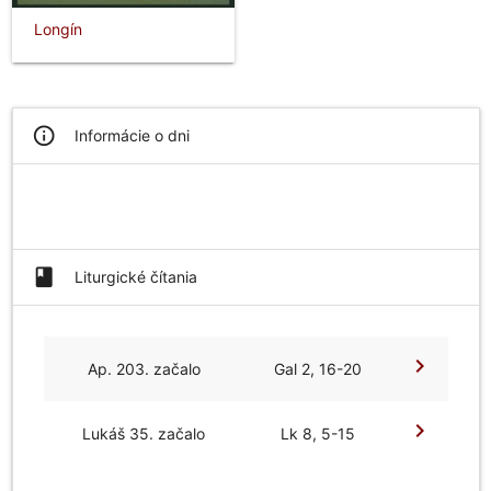
Longín
info_outline
Informácie o dni
book
Liturgické čítania
chevron_right
Ap. 203. začalo
Gal 2, 16-20
chevron_right
Lukáš 35. začalo
Lk 8, 5-15